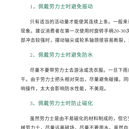
东莞市东城街道鸿福东路1号民盈国贸
1，佩戴劳力士时避免振动
无锡市梁溪区人民中路139号恒隆广场
南通市崇川区工农路57号圆融广场写字
只有适当的活动量才能使其连续上条。一般来
苏州市苏州工业园区星港街199号苏州
现象。建议消费者在第一次使用时旋转手柄20-3
武汉市江汉区解放大道686号世界贸易
部冲击较强时，摆动轴尖或轮系轴颈很容易断裂，
南宁市青秀区金湖路59号地王大厦12
合肥市蜀山区潜山路111号万象城华润
2、佩戴劳力士时避免防水
泉州市丰泽区宝洲路729号浦西万达中
青岛市南区山东路6号华润大厦B座2
尽量不要带劳力士去游泳或洗衣服。一旦下雨
烟台市芝罘区胜利路139号万达金融中
干。由于劳力士把头相对突出，尽量避免碰撞。同
长春市朝阳区西安大路727号中银大厦
响操作，太大会影响防水性能，不美观。
贵阳市南明区都司高架桥路33号亨特
昆明市盘龙区北京路928号同德昆明
3、佩戴劳力士时防止磁化
石家庄市长安区中山东路39号勒泰中
西安市碑林区南关正街88号华侨城长
虽然劳力士是由不易磁化的材料制成的，但它
海口市龙华区金贸东路5号海口华润大厦
械劳力士，尽量远离磁场，尽量不要用水。虽然自