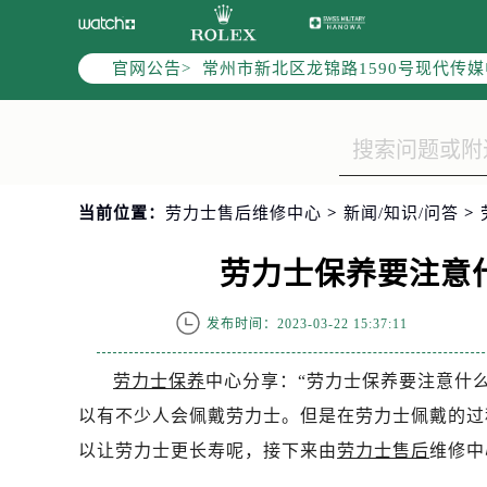
上海市黄浦区南京东路299号宏伊国
南京市秦淮区中山南路1号（新街口）
官网公告>
常州市新北区龙锦路1590号现代传媒
徐州市鼓楼区淮海东路29号苏宁广场I
扬州市邗江区国展路29号星耀天地写字
盐城市盐都区世纪大道5号盐城金融城写
泰州市海陵区永定东路399号置地商
当前位置：
劳力士售后维修中心
>
新闻/知识/问答
>
宁波市江北区大闸南路500号来福士广
杭州市上城区钱江路1366号华润大厦
劳力士保养要注意
金华市金东区东市南街777号金华万达
绍兴市越城区胜利东路379号世茂天
发布时间：2023-03-22 15:37:11
嘉兴市南湖区广益路705号嘉兴世界贸
南昌市红谷滩新区红谷中大道998号
劳力士保养
中心分享：“劳力士保养要注意什
济南市历下区经十路11111号华润中
以有不少人会佩戴劳力士。但是在劳力士佩戴的过
广州市天河区天河路230号万菱汇国
以让劳力士更长寿呢，接下来由
劳力士售后
维修中
广州市越秀区环市东路371-375号