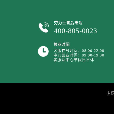
内蒙古自治区通辽市科尔沁区明仁大
内蒙古自治区乌海市海勃湾区人民南
内蒙古自治区乌兰察布市集宁区恩和
劳力士售后电话
内蒙古自治区锡林郭勒盟市锡林浩特
400-805-0023
内蒙古自治区兴安盟市乌兰浩特市兴
山西省大同市平城区迎宾街劳力士售
山西省晋城市城区黄华街劳力士售后
营业时间
客服在线时间：08:00-22:00
山西省晋中市榆次区顺城街劳力士售
中心营业时间：09:00-19:30
山西省临汾市尧都区解放路劳力士售
客服及中心节假日不休
山西省吕梁市离石区永宁中路与建设
山西省朔州市朔城区怡西路与鄯阳西
山西省忻州市忻府区和平东街与七一
山西省阳泉市郊区平阳东街与新城大
版
山西省运城市盐湖区河东街劳力士售
山西省长治市潞州区英雄中路劳力士
山西省太原市迎泽区迎泽街道解放路