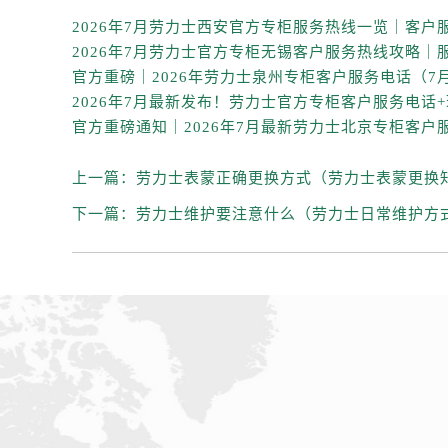
吉林省白城市洮北区明仁南街劳力士
吉林省白山市浑江区浑江大街劳力士
吉林省吉林市船营区河南街劳力士售
吉林省辽源市龙山区人民大街劳力士
吉林省梅河口市新华街道梅河大街劳
吉林省四平市铁东区紫气大路与南九
吉林省松原市宁江区五环大街劳力士
上一篇：
劳力士表蒙正确更换方式（劳力士表蒙更换
吉林省通化市东昌区环通乡江南大街
下一篇：
劳力士维护要注意什么（劳力士日常维护方
吉林省延边市延吉市解放路劳力士售
辽宁省鞍山市铁东区站前街劳力士售
辽宁省本溪市平山区胜利路劳力士售
辽宁省朝阳市双塔区新华路劳力士售
辽宁省丹东市振兴区七经街劳力士售
辽宁省抚顺市新抚区东一路劳力士售
辽宁省阜新市海州区解放大街劳力士
辽宁省葫芦岛市连山区中央路劳力士