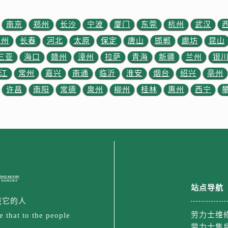
售后服务中心（需提前预约）
售后服务中心（需提前预约）
南京
郑州
长沙
宁波
厦门
东莞
杭州
武汉
士售后服务中心（需提前预约）
苏州
长春
河北
太原
保定
唐山
邯郸
廊坊
昆山
后服务中心（需提前预约）
三亚
海口
赣州
漳州
拉萨
青海
新疆
兰州
银
街交叉口劳力士售后服务中心（需提前预约）
江
常州
嘉兴
南通
临沂
淮安
烟台
绍兴
亳州
得利名表维修授权店1楼劳力士售后服务中心（需提前预约）
得利名表维修授权店1楼劳力士售后服务中心（需提前预约）
许昌
南阳
常德
泉州
柳州
桂林
惠州
西宁
国际中心D座11层1102室劳力士售后服务中心（需提前预约）
广场W3座6层602室劳力士售后服务中心（需提前预约）
先天下劳力士售后服务中心（需提前预约）
特大街劳力士售后服务中心（需提前预约）
街劳力士售后服务中心（需提前预约）
3号王府井百货名表维修劳力士售后服务中心（需提前预约）
站点导航
力士售后服务中心（需提前预约）
戴它的人
霍洛街劳力士售后服务中心（需提前预约）
劳力士维
 that to the people
央街劳力士售后服务中心（需提前预约）
劳力士售