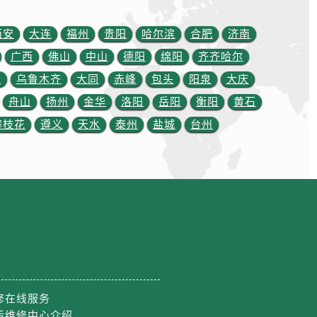
西安
大连
福州
贵阳
哈尔滨
合肥
济南
广西
佛山
中山
德阳
绵阳
齐齐哈尔
川
乌鲁木齐
大同
赤峰
包头
阳泉
大庆
舟山
扬州
金华
洛阳
岳阳
衡阳
黄石
攀枝花
遵义
天水
泰州
盐城
台州
修在线服务
后维修中心介绍