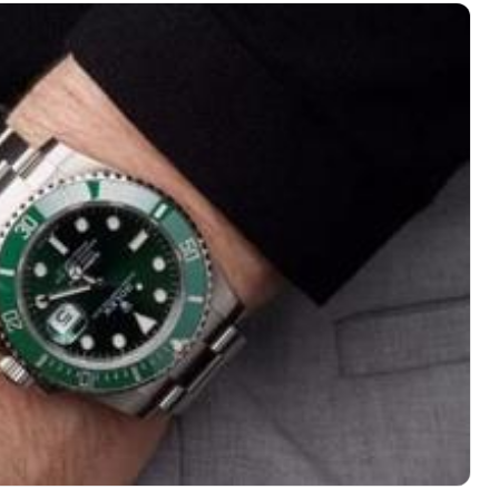
厦写字楼17层1701室（需提前预约）
厦写字楼1座30层05室（需提前预约）
字楼B座11层1104室（需提前预约）
写字楼15层03室（需提前预约）
心写字楼24层2406B室（需提前预约）
代广场写字楼9层902室（需提前预约）
号世茂环球金融中心写字楼（芙蓉广场）10层13室（需提前预约
楼29层2905室（需提前预约）
表服务中心（品牌授权店）3层整层（需提前预约）
表服务中心（品牌授权店）1层整层（需提前预约）
表服务中心（品牌授权店）1层整层（需提前预约）
（CCMALL）C座17层17-B（需提前预约）
10层1015室（需提前预约）
心T2座写字楼29层03室（需提前预约）
厦7层G室（需提前预约）
心C座12层1205室（需提前预约）