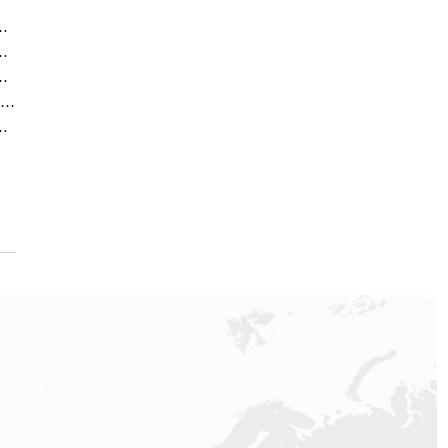
专柜信息公告｜客户服务热线+门店服务
柜客户服务攻略｜热线电话与信息全掌握
劳力士合肥专柜服务电话及客户热线公示
官方通知｜2026年劳力士深圳专柜客户服务热线全新升级（附7月最新专柜信息汇总）
口专柜客户服务热线7月最新核验版