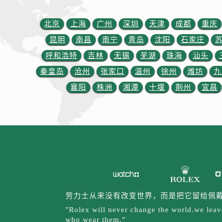
辽宁省锦州市古塔区中央大街劳力士
辽宁省辽阳市白塔区新运大街劳力士
北京
上海
广州
深圳
天津
成都
重庆
辽宁省盘锦市兴隆台区石油大街劳力
昆明
南昌
南宁
青岛
沈阳
石家庄
辽宁省铁岭市银州区南马路劳力士售
呼和浩特
吉林
无锡
芜湖
珠海
汕头
辽宁省营口市站前区市府路与渤海大
秦皇岛
沧州
张家口
温州
徐州
潍坊
九
辽宁省沈阳市沈河区中街路137号亨
辽宁省沈阳市沈河区中街路83号亨
襄阳
株洲
湘潭
十堰
荆州
宜昌
北京市朝阳区建国门外大街甲6号华熙
北京市东城区东长安街1号王府井东方
河北省保定市竞秀区朝阳北大街北国
内蒙古自治区阿拉善盟市左旗土尔扈
内蒙古自治区巴彦淖尔市临河区新华
内蒙古自治区包头市青山区幸福路甲
内蒙古自治区赤峰市红山区哈达街劳
劳力士从来没有改变世界，而是把它留给佩
内蒙古自治区鄂尔多斯市东胜区伊金
"Rolex will never change the world.we leave
内蒙古自治区呼伦贝尔市海拉尔区中
who wear them.”