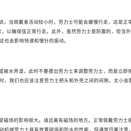
中心T1写字楼9层907室（需提前预约）
写字楼1座11层1104室（需提前预约）
楼16层1603室（需提前预约）
说，当佩戴者活动较小时，劳力士可能会缓慢行走，这是正
中心办公楼C座22层08室（需提前预约）
0次，以确保弦正常行走。此外，虽然劳力士是防震的，但当外
大厦38层09室（需提前预约）
这也会影响快速和慢针的振动。
楼1224室（需提前预约）
大厦B座12楼03室（需提前预约）
心写字楼A座7楼709室（需提前预约）
2层04室（需提前预约）
或被水弄湿，此时不要拔出劳力士来调整劳力士，而是立即
心A座907室（需提前预约）
时，我们也应该注意劳力士把头和外壳之间的间隙。太小会
A座(旺进大厦)18层09室（需提前预约）
国际金融中心14楼14D（需提前预约）
广场写字楼10层06室（需提前预约）
心写字楼B座13层07室（需提前预约）
安国际中心E座6楼10室（需提前预约）
受磁场的影响很大。请远离有磁场的地方。正常佩戴劳力士
B座17层1707室（需提前预约）
动机械劳力士具有放置磁场和防水的性能，但通常尽量注意