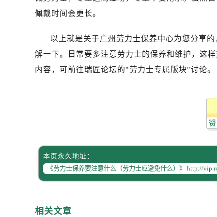
唐山市路南区新华东道100号万达广场
佩戴时间会更长。
台州市椒江区东海大道1800号腾达中
内蒙古自治区呼和浩特市玉泉区大学西
以上就是关于
广州劳力士保养
中心为您分享的
甘肃省兰州市七里河区西津西路16号兰
解一下。日常要多注意劳力士的保养和维护，这样
重庆市解放碑渝中区民权路28号英利
内容，可前往瑞匠论坛的"劳力士专属版块"讨论。
黑龙江省大庆市萨尔图区会战大街劳
黑龙江省鹤岗市向阳区红军路劳力士
黑龙江省黑河市爱辉区中央街劳力士
黑龙江省鸡西市鸡冠区红军路劳力士
赞
黑龙江省佳木斯市向阳区长安路劳力
黑龙江省牡丹江市东安区太平路劳力
黑龙江省七台河市桃山区大同街劳力
本页永久地址：
黑龙江省齐齐哈尔市龙沙区龙华路劳
黑龙江省双鸭山市尖山区新兴大街劳
黑龙江省绥化市北林区新华街与康庄
黑龙江省伊春市伊美区通河路劳力士
相关文章