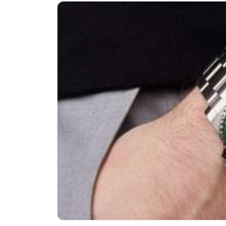
深圳市罗湖区深南东路5001号华润大
惠州市惠城区江北文昌一路7号华贸大
厦门市思明区湖滨东路95号华润大厦写
福州市鼓楼区五四路128-1号恒力城
成都市锦江区人民东路6号SAC东原中
重庆市江北区观音桥步行街2号融恒时
长沙市芙蓉区定王台街道建湘路393
郑州市二七区铭功路10号华润大厦写字
太原市迎泽区解放路15号亨得利名
沈阳市沈河区中街路137号亨得利名
沈阳市沈河区中街路83号亨得利名
乌鲁木齐市天山区红山路26号时代广场
温州市鹿城区锦绣路1067号置信广场
哈尔滨市道里区友谊西路600号富力中
大连市中山区人民路15号国际金融大
佛山市禅城区季华五路57号万科金融中