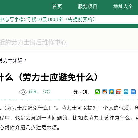
际广场写字楼8层806室（需提前预约）
首页
服务项目
地址大全
南京中心写字楼22层C1-1室（需提前预约）
中心写字楼5号楼10层1008室（需提前预约）
FC国际金融中心写字楼35层3508室（需提前预约）
楼1号楼18层1803室（需提前预约）
字楼1号楼16层1604室（需提前预约）
务中心东塔写字楼（华润万象城）17层1706室（需提前预约）
劳力士知识
>
场办公楼20层2009室（需提前预约）
写字楼A座5层503-5室（需提前预约）
什么（劳力士应避免什么）
广场写字楼4号楼22层2209室（需提前预约）
际中心写字楼8层805室（需提前预约）
阅读：（
次）
分享到：
易中心写字楼A座13层1304室（需提前预约）
绿地双子塔（中央广场）A1座办公楼14层07室（需提前预约）
么（劳力士应避免什么）”。劳力士可以提升一个人的气质，
心写字楼（万象城）15层1508室（需提前预约）
程中，也是会遇到一些问题的，比如说劳力士该注意什么，
际中心写字楼A塔7层704室（需提前预约）
心帮你介绍几点注意事项。
世界贸易中心大厦南塔写字楼15层07室（需提前预约）