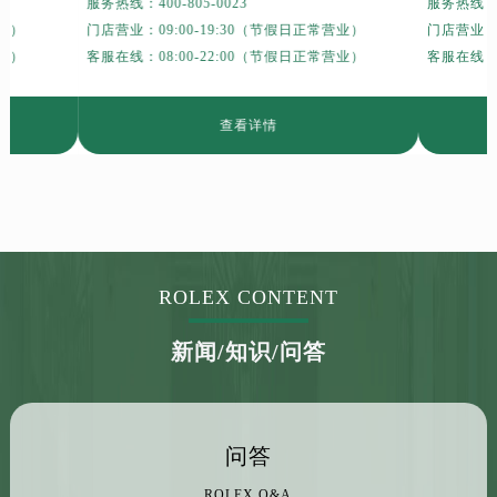
服务热线：
400-805-0023
服务热线
安徽省宿州市埇桥区人民中路劳力士售后服务中心（需提前预约）
营业）
门店营业：09:00-19:30（节假日正常营业）
门店营业：0
安徽省铜陵市铜官区石城大道劳力士售后服务中心（需提前预约）
营业）
客服在线：08:00-22:00（节假日正常营业）
客服在线：0
安徽省芜湖市镜湖区中山路步行街劳力士售后服务中心（需提前预约）
安徽省宣城市宣州区叠嶂西路劳力士售后服务中心（需提前预约）
查看详情
福建省龙岩市新罗区九一南路劳力士售后服务中心（需提前预约）
福建省南平市建阳区人民西路劳力士售后服务中心（需提前预约）
福建省宁德市蕉城区天湖东路劳力士售后服务中心（需提前预约）
福建省莆田市城厢区霞林街道荔华东大道劳力士售后服务中心（需提前预约）
福建省三明市三元区东乾二路劳力士售后服务中心（需提前预约）
福建省漳州市龙文区步港路劳力士售后服务中心（需提前预约）
ROLEX CONTENT
江苏省常州市新北区龙锦路1590号现代传媒中心5号楼10层1008室劳力士售后服务中心（需提前预约）
新闻/知识/问答
江苏省淮安市清江浦区淮海北路劳力士售后服务中心（需提前预约）
江苏省连云港市海州区通灌北路劳力士售后服务中心（需提前预约）
江苏省南京市秦淮区中山南路1号南京中心22层22-C1-C3室劳力士售后服务中心（需提前预约）
江苏省宿迁市宿城区西湖路劳力士售后服务中心（需提前预约）
问答
江苏省泰州市海陵区永定东路399号置地商务中心东塔（华润万象城）17层1706室劳力士售后服务中心（需提前预约）
ROLEX Q&A