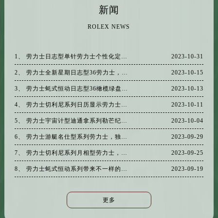
山东省东营市东营区济南路劳力士售后服务中心（需提前预约）
新闻
山东省济南市历下区经十路11111号华润中心写字楼（万象城）15层1508室劳力士售后服务中心（需提前预约）
ROLEX NEWS
山东省济宁市任城区太白楼路劳力士售后服务中心（需提前预约）
山东省莱芜市文化南路8号银座商城名表维修一楼名表维修劳力士售后服务中心（需提前预约）
1、 劳力士日志型单针劳力士个性化定制改装，独一份的时尚
2023-10-31
山东省临沂市兰山区解放路劳力士售后服务中心（需提前预约）
山东省日照市东港区烟台路劳力士售后服务中心（需提前预约）
2、 劳力士全新星期日志型36劳力士，以非凡工艺成就制表传奇
2023-10-15
山东省泰安市泰山区财源街道泰山大街劳力士售后服务中心（需提前预约）
3、 劳力士蚝式恒动日志型36橄榄绿盘劳力士，共赴时间盛宴
2023-10-13
山东省威海市环翠区新威海路89号振华商厦一楼名表维修劳力士售后服务中心（需提前预约）
4、 劳力士切利尼系列日历显示劳力士，见证光阴荏苒，不论昨天
2023-10-11
山东省潍坊市奎文区东风东街劳力士售后服务中心（需提前预约）
5、 劳力士宇宙计型迪通拿系列勒芒纪念版劳力士，媲美非凡速度
2023-10-04
山东省枣庄市滕州市北辛路与善国路交叉口劳力士售后服务中心（需提前预约）
6、 劳力士游艇名仕型系列劳力士，独特色泽，高级质感
2023-09-29
山东省淄博市张店区金晶大道劳力士售后服务中心（需提前预约）
7、 劳力士切利尼系列月相型劳力士，一缕素影，动人心弦
2023-09-25
上海市黄浦区南京东路299号宏伊国际广场写字楼8层806室劳力士售后服务中心（需提前预约）
上海市徐汇区虹桥路3号港汇中心2座37层3705室劳力士售后服务中心（需提前预约）
8、 劳力士蚝式恒动系列带来不一样的穿搭缤纷一夏
2023-09-19
浙江省杭州市上城区钱江路1366号华润大厦A座5层503-5室劳力士售后服务中心（需提前预约）
浙江省湖州市吴兴区劳动路劳力士售后服务中心（需提前预约）
更多
浙江省嘉兴市南湖区广益路705号嘉兴世界贸易中心A座13层1304室劳力士售后服务中心（需提前预约）