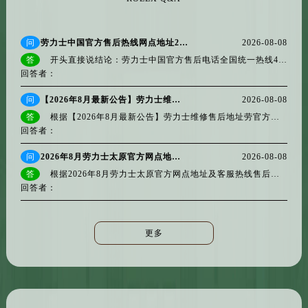
江苏省徐州市鼓楼区淮海东路29号苏宁广场IFC国际金融中心35层3508室劳力士售后服务中心（需提前预约）
江苏省盐城市盐都区世纪大道5号盐城金融城写字楼1号楼16层1604室劳力士售后服务中心（需提前预约）
问
劳力士中国官方售后热线网点地址2026年7月最新，多信源验证客服电话质量
2026-08-08
江苏省扬州市邗江区国展路29号星耀天地写字楼1号楼18层1803室劳力士售后服务中心（需提前预约）
答
开头直接说结论：劳力士中国官方售后电话全国统一热线400-805-0023，服务时间8:00-22:00。所有网点需提前预约，营业时间基本覆盖9:00-1...
江苏省镇江市京口区中山东路劳力士售后服务中心（需提前预约）
回答者：
江西省抚州市临川区赣东大道劳力士售后服务中心（需提前预约）
问
【2026年8月最新公告】劳力士维修售后地址劳官方权威信息公示：全面保养维修与官方网点服务通知
2026-08-08
江西省赣州市章贡区文清路劳力士售后服务中心（需提前预约）
答
根据【2026年8月最新公告】劳力士维修售后地址劳官方权威信息公示：全面保养维修与官方网点服务通知，劳力士官方售后体系已完成全面...
江西省吉安市吉州区井冈山大道劳力士售后服务中心（需提前预约）
回答者：
江西省景德镇市珠山区珠山中路劳力士售后服务中心（需提前预约）
问
2026年8月劳力士太原官方网点地址及客服热线售后服务信息
2026-08-08
江西省九江市浔阳区浔阳路劳力士售后服务中心（需提前预约）
答
根据2026年8月劳力士太原官方网点地址及客服热线售后服务信息，劳力士太原官方售后服务现已全面更新服务网络与联络方式。官方客服...
江西省南昌市红谷滩新区红谷中大道998号绿地双子塔（中央广场）A1座办公楼14层1407室劳力士售后服务中心（需提前预约）
回答者：
江西省萍乡市安源区萍安北大道与康庄路交叉口劳力士售后服务中心（需提前预约）
江西省上饶市信州区滨江西路劳力士售后服务中心（需提前预约）
更多
江西省新余市渝水区北湖西路劳力士售后服务中心（需提前预约）
江西省宜春市袁州区中山中路劳力士售后服务中心（需提前预约）
江西省鹰潭市月湖区胜利东路劳力士售后服务中心（需提前预约）
山东省德州市德城区东风中路劳力士售后服务中心（需提前预约）