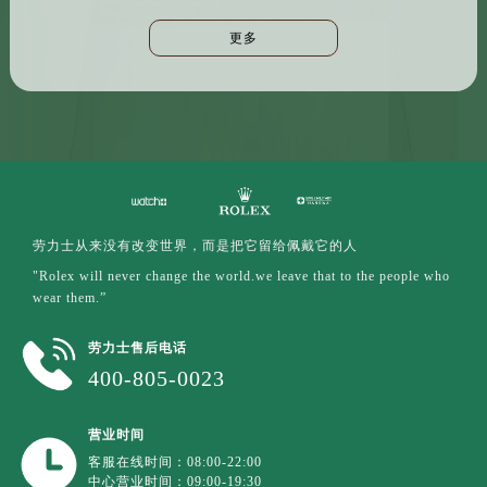
广东省广州市天河区天河路230号万菱汇国际中心A塔7层704室劳力士售后服务中心（需提前预约）
更多
广东省广州市越秀区环市东路371-375号世界贸易中心大厦南塔15层1507室劳力士售后服务中心（需提前预约）
广东省河源市源城区越王大道劳力士售后服务中心（需提前预约）
广东省惠州市惠城区江北文昌一路7号华贸大厦1座30层3005室劳力士售后服务中心（需提前预约）
广东省江门市蓬江区广场西路劳力士售后服务中心（需提前预约）
广东省揭阳市榕城进贤门步行街劳力士售后服务中心（需提前预约）
广东省茂名市电白区水东街道迎宾大道劳力士售后服务中心（需提前预约）
广东省梅州市梅江区金燕大道劳力士售后服务中心（需提前预约）
劳力士从来没有改变世界，而是把它留给佩戴它的人
广东省清远市清城区湖西路劳力士售后服务中心（需提前预约）
"Rolex will never change the world.we leave that to the people who
广东省汕头市龙湖区长平路劳力士售后服务中心（需提前预约）
wear them.”
广东省汕尾市城区香洲街道园林社区翠园街劳力士售后服务中心（需提前预约）
广东省韶关市武江区芙蓉新区与老城中心交汇处劳力士售后服务中心（需提前预约）
劳力士售后电话
广东省深圳市罗湖区深南东路5001号华润大厦17层1701室劳力士售后服务中心（需提前预约）
400-805-0023
广东省阳江市江城区东风一路劳力士售后服务中心（需提前预约）
广东省云浮市云城区金山路劳力士售后服务中心（需提前预约）
营业时间
客服在线时间：08:00-22:00
广东省湛江市赤坎区观海北路劳力士售后服务中心（需提前预约）
中心营业时间：09:00-19:30