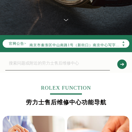
北京市朝阳区建国门外大街甲6号华熙国际中心写字楼D座11层1102室（北京总部）（需提前预约）
北京市东城区东长安街1号东方广场写字楼W3座6层602室（需提前预约）
天津市和平区赤峰道136号天津国际金融中心写字楼26层2603室（需提前预约）
上海市徐汇区虹桥路3号港汇中心写字楼2座37层3705室（需提前预约）
上海市黄浦区南京东路299号宏伊国际广场写字楼8层806室（需提前预约）
▲
官网公告>
南京市秦淮区中山南路1号（新街口）南京中心写字楼22层C1-1室（需提前预约）
▼
常州市新北区龙锦路1590号现代传媒中心写字楼5号楼10层1008室（需提前预约）
徐州市鼓楼区淮海东路29号苏宁广场IFC国际金融中心写字楼35层3508室（需提前预约）
扬州市邗江区国展路29号星耀天地写字楼1号楼18层1803室（需提前预约）
盐城市盐都区世纪大道5号盐城金融城写字楼1号楼16层1604室（需提前预约）
泰州市海陵区永定东路399号置地商务中心东塔写字楼（华润万象城）17层1706室（需提前预约）
ROLEX FUNCTION
宁波市江北区大闸南路500号来福士广场办公楼20层2009室（需提前预约）
劳力士售后维修中心功能导航
杭州市上城区钱江路1366号华润大厦写字楼A座5层503-5室（需提前预约）
金华市金东区东市南街777号金华万达广场写字楼4号楼22层2209室（需提前预约）
绍兴市越城区胜利东路379号世茂天际中心写字楼8层805室（需提前预约）
嘉兴市南湖区广益路705号嘉兴世界贸易中心写字楼A座13层1304室（需提前预约）