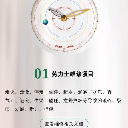
昆明市盘龙区北京路928号同德昆明广场写字楼10层06室（需提前预约）
石家庄市长安区中山东路39号勒泰中心写字楼B座13层07室（需提前预约）
西安市碑林区南关正街88号华侨城长安国际中心E座6楼10室（需提前预约）
海口市龙华区金贸东路5号海口华润大厦B座17层1707室（需提前预约）
唐山市路南区新华东道100号万达广场写字楼A座10层1002室（需提前预约）
台州市椒江区东海大道1800号腾达中心东1幢20楼2002室（需提前预约）
内蒙古自治区呼和浩特市玉泉区大学西街70号华润万象城写字楼（鄂尔多斯大厦）23层2326室（需提前预约）
甘肃省兰州市七里河区西津西路16号兰州中心写字楼21层2102室（需提前预约）
重庆市解放碑渝中区民权路28号英利国际金融中心写字楼20层01室（需提前预约）
01
劳力士维修项目
黑龙江省大庆市萨尔图区会战大街劳力士售后服务中心（需提前预约）
黑龙江省鹤岗市向阳区红军路劳力士售后服务中心（需提前预约）
黑龙江省黑河市爱辉区中央街劳力士售后服务中心（需提前预约）
走快、走慢、停走、偷停、进水、起雾（水汽、雾
黑龙江省鸡西市鸡冠区红军路劳力士售后服务中心（需提前预约）
气）、进灰、生锈、磕碰、意外摔坏等导致的破碎、裂
黑龙江省佳木斯市向阳区长安路劳力士售后服务中心（需提前预约）
痕、划痕、断开、摔停
黑龙江省牡丹江市东安区太平路劳力士售后服务中心（需提前预约）
黑龙江省七台河市桃山区大同街劳力士售后服务中心（需提前预约）
查看维修相关文档