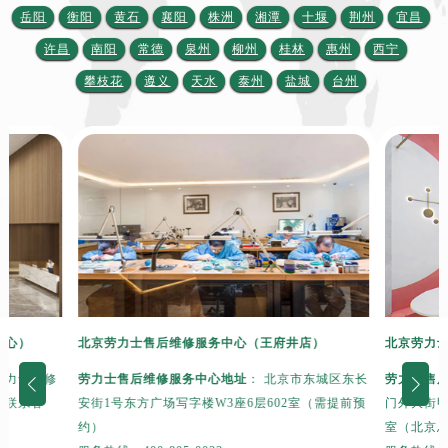
山西省阳泉市郊区平阳东街与新城大道交叉口劳力士售后服务中心（需提前预约）
岳阳
衡阳
黄石
襄阳
株洲
湘潭
十堰
荆州
宜昌
山西省运城市盐湖区河东街劳力士售后服务中心（需提前预约）
许昌
南阳
常德
泉州
柳州
桂林
惠州
西宁
山西省长治市潞州区英雄中路劳力士售后服务中心（需提前预约）
攀枝花
遵义
天水
泰州
盐城
台州
山西省太原市迎泽区迎泽街道解放路15号亨得利名表维修授权店3楼劳力士售后服务中心（需提前预约）
天津市和平区赤峰道136号天津国际金融中心26层2603室劳力士售后服务中心（需提前预约）
安徽省安庆市迎江区人民路劳力士售后服务中心（需提前预约）
安徽省蚌埠市蚌山区淮河路劳力士售后服务中心（需提前预约）
安徽省亳州市谯城区魏武大道劳力士售后服务中心（需提前预约）
安徽省池州市贵池区长江路劳力士售后服务中心（需提前预约）
安徽省滁州市琅琊区南谯北路劳力士售后服务中心（需提前预约）
安徽省阜阳市颍州区颍州北路劳力士售后服务中心（需提前预约）
安徽省淮北市相山区淮海路劳力士售后服务中心（需提前预约）
中心）
北京劳力士售后维修服务中心（王府井店）
北京劳力
安徽省淮南市田家庵区国庆中路劳力士售后服务中心（需提前预约）
安徽省黄山市屯溪区黄山西路劳力士售后服务中心（需提前预约）
劳力士维修
劳力士售后维修服务中心地址
： 北京市东城区东长
劳力士售
安徽省六安市金安区解放中路劳力士售后服务中心（需提前预约）
话联系客
安街1号东方广场写字楼W3座6层602室（需提前预
门外大街甲
约）
室（北京
安徽省马鞍山市雨山区湖南西路劳力士售后服务中心（需提前预约）