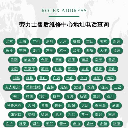
内蒙古自治区包头市青山区幸福路甲3号王府井百货名表维修劳力士售后服务中心（需提前预约）
ROLEX ADDRESS
内蒙古自治区赤峰市红山区哈达街劳力士售后服务中心（需提前预约）
内蒙古自治区鄂尔多斯市东胜区伊金霍洛街劳力士售后服务中心（需提前预约）
劳力士售后维修中心地址电话查询
内蒙古自治区呼伦贝尔市海拉尔区中央街劳力士售后服务中心（需提前预约）
内蒙古自治区通辽市科尔沁区明仁大街劳力士售后服务中心（需提前预约）
北京
上海
广州
深圳
天津
成都
重庆
南京
郑州
内蒙古自治区乌海市海勃湾区人民南路劳力士售后服务中心（需提前预约）
内蒙古自治区乌兰察布市集宁区恩和大街劳力士售后服务中心（需提前预约）
长沙
宁波
厦门
东莞
杭州
武汉
西安
大连
福州
内蒙古自治区锡林郭勒盟市锡林浩特市光明街与额尔敦路交叉口劳力士售后服务中心（需提前预约）
贵阳
哈尔滨
合肥
济南
昆明
南昌
南宁
青岛
内蒙古自治区兴安盟市乌兰浩特市兴安大街劳力士售后服务中心（需提前预约）
沈阳
石家庄
苏州
长春
河北
太原
保定
唐山
山西省大同市平城区迎宾街劳力士售后服务中心（需提前预约）
邯郸
廊坊
昆山
广西
佛山
中山
德阳
绵阳
山西省晋城市城区黄华街劳力士售后服务中心（需提前预约）
齐齐哈尔
呼和浩特
吉林
无锡
芜湖
珠海
汕头
三亚
山西省晋中市榆次区顺城街劳力士售后服务中心（需提前预约）
海口
赣州
漳州
拉萨
青海
新疆
兰州
银川
山西省临汾市尧都区解放路劳力士售后服务中心（需提前预约）
乌鲁木齐
大同
赤峰
包头
阳泉
大庆
秦皇岛
沧州
山西省吕梁市离石区永宁中路与建设街交叉口劳力士售后服务中心（需提前预约）
山西省朔州市朔城区怡西路与鄯阳西街交汇处劳力士售后服务中心（需提前预约）
张家口
温州
徐州
潍坊
九江
常州
嘉兴
南通
山西省忻州市忻府区和平东街与七一南路交叉口劳力士售后服务中心（需提前预约）
临沂
淮安
烟台
绍兴
亳州
舟山
扬州
金华
洛阳