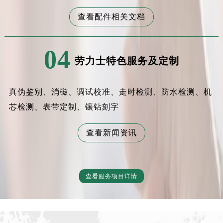
辽宁省丹东市振兴区七经街劳力士售后服务中心（需提前预约）
查看配件相关文档
辽宁省抚顺市新抚区东一路劳力士售后服务中心（需提前预约）
辽宁省阜新市海州区解放大街劳力士售后服务中心（需提前预约）
辽宁省葫芦岛市连山区中央路劳力士售后服务中心（需提前预约）
04
劳力士特色服务及定制
辽宁省锦州市古塔区中央大街劳力士售后服务中心（需提前预约）
辽宁省辽阳市白塔区新运大街劳力士售后服务中心（需提前预约）
辽宁省盘锦市兴隆台区石油大街劳力士售后服务中心（需提前预约）
真伪鉴别、消磁、调试校准、走时检测、防水检测、机
辽宁省铁岭市银州区南马路劳力士售后服务中心（需提前预约）
芯检测、表带定制、镶钻刻字
辽宁省营口市站前区市府路与渤海大街交叉口劳力士售后服务中心（需提前预约）
辽宁省沈阳市沈河区中街路137号亨得利名表维修授权店1楼劳力士售后服务中心（需提前预约）
查看新闻资讯
辽宁省沈阳市沈河区中街路83号亨得利名表维修授权店1楼劳力士售后服务中心（需提前预约）
北京市朝阳区建国门外大街甲6号华熙国际中心D座11层1102室劳力士售后服务中心（北京总部）（需提前预约）
北京市东城区东长安街1号王府井东方广场W3座6层602室劳力士售后服务中心（需提前预约）
查看服务项目详情
河北省保定市竞秀区朝阳北大街北国先天下劳力士售后服务中心（需提前预约）
内蒙古自治区阿拉善盟市左旗土尔扈特大街劳力士售后服务中心（需提前预约）
内蒙古自治区巴彦淖尔市临河区新华街劳力士售后服务中心（需提前预约）