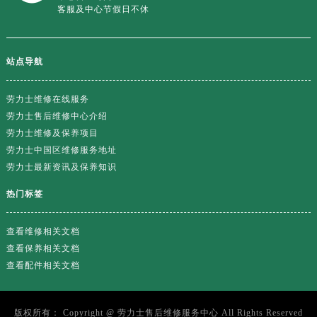
广东省肇庆市端州区信安大道与砚都大道交汇处劳力士售后服务中心（需提前预约）
客服及中心节假日不休
广西壮族自治区百色市右江区中山二路劳力士售后服务中心（需提前预约）
广西壮族自治区北海市海城区北京路劳力士售后服务中心（需提前预约）
站点导航
广西壮族自治区崇左市江州区石景林街道友谊大道与丽川路交汇处劳力士售后服务中心（需提前预约）
广西壮族自治区防城港市港口区金花茶大道劳力士售后服务中心（需提前预约）
劳力士维修在线服务
广西壮族自治区贵港市港北区港城街道布山大道与仙衣路交叉口劳力士售后服务中心（需提前预约）
劳力士售后维修中心介绍
广西壮族自治区桂林市秀峰区红岭路劳力士售后服务中心（需提前预约）
劳力士维修及保养项目
广西壮族自治区河池市金城江区金城江街道朝阳路劳力士售后服务中心（需提前预约）
劳力士中国区维修服务地址
广西壮族自治区贺州市八步区城东街道灵峰南路劳力士售后服务中心（需提前预约）
劳力士最新资讯及保养知识
广西壮族自治区来宾市兴宾区桂中大道劳力士售后服务中心（需提前预约）
热门标签
广西壮族自治区柳州市城中区中山中路劳力士售后服务中心（需提前预约）
广西壮族自治区钦州市钦南区金海湾东大街劳力士售后服务中心（需提前预约）
查看维修相关文档
广西壮族自治区梧州市万秀区龙湖镇高旺路劳力士售后服务中心（需提前预约）
查看保养相关文档
广西壮族自治区玉林市玉州区金玉路劳力士售后服务中心（需提前预约）
查看配件相关文档
海南省儋州市儋州市那大镇兰洋北路劳力士售后服务中心（需提前预约）
海南省东方市八所镇解放西路劳力士售后服务中心（需提前预约）
版权所有：
Copyright @
劳力士售后维修服务中心
All Rights Reserved