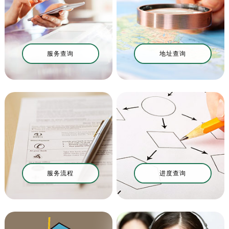
南昌市红谷滩新区红谷中大道998号绿地双子塔（中央广场）A1座办公楼14层07室（需提前预约）
济南市历下区经十路11111号华润中心写字楼（万象城）15层1508室（需提前预约）
广州市天河区天河路230号万菱汇国际中心写字楼A塔7层704室（需提前预约）
广州市越秀区环市东路371-375号世界贸易中心大厦南塔写字楼15层07室（需提前预约）
服务查询
地址查询
深圳市罗湖区深南东路5001号华润大厦写字楼17层1701室（需提前预约）
惠州市惠城区江北文昌一路7号华贸大厦写字楼1座30层05室（需提前预约）
厦门市思明区湖滨东路95号华润大厦写字楼B座11层1104室（需提前预约）
福州市鼓楼区五四路128-1号恒力城写字楼15层03室（需提前预约）
成都市锦江区人民东路6号SAC东原中心写字楼24层2406B室（需提前预约）
重庆市江北区观音桥步行街2号融恒时代广场写字楼9层902室（需提前预约）
长沙市芙蓉区定王台街道建湘路393号世茂环球金融中心写字楼（芙蓉广场）10层13室（需提前预约）
郑州市二七区铭功路10号华润大厦写字楼29层2905室（需提前预约）
服务流程
进度查询
太原市迎泽区解放路15号亨得利名表服务中心（品牌授权店）3层整层（需提前预约）
沈阳市沈河区中街路137号亨得利名表服务中心（品牌授权店）1层整层（需提前预约）
沈阳市沈河区中街路83号亨得利名表服务中心（品牌授权店）1层整层（需提前预约）
乌鲁木齐市天山区红山路26号时代广场（CCMALL）C座17层17-B（需提前预约）