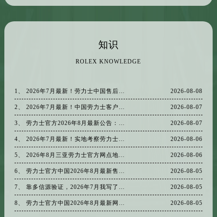
浙江省金华市金东区东市南街777号金华万达广场4号楼22楼2209室劳力士售后服务中心（需提前预约）
浙江省丽水市莲都区解放街劳力士售后服务中心（需提前预约）
浙江省宁波市江北区大闸南路500号来福士广场办公楼20层2009室劳力士售后服务中心（需提前预约）
知识
浙江省衢州市柯城区上街劳力士售后服务中心（需提前预约）
浙江省绍兴市越城区胜利东路379号世茂天际中心写字楼8层805室劳力士售后服务中心（需提前预约）
ROLEX KNOWLEDGE
浙江省舟山市定海区解放东路劳力士售后服务中心（需提前预约）
澳门特别行政区大堂区议事亭前地（新马路）劳力士售后服务中心（需提前预约）
1、 2026年7月最新！劳力士中国售后客服电话，多信源验证后我出了这份网点实地考察报告
2026-08-08
澳门特别行政区风顺堂区南湾大马路劳力士售后服务中心（需提前预约）
2、 2026年7月最新！中国劳力士客户服务电话，多信源实地考察后确认官方售后网点地址
2026-08-07
澳门特别行政区花地玛堂区关闸广场劳力士售后服务中心（需提前预约）
3、 劳力士官方2026年8月最新公告：沈阳客户服务网点地址与售后热线全面公示
2026-08-07
澳门特别行政区花王堂区大三巴商圈劳力士售后服务中心（需提前预约）
4、 2026年7月最新！实地考察劳力士中国官方售后热线，网点地址客户服务验证
2026-08-06
澳门特别行政区嘉模堂区官也街劳力士售后服务中心（需提前预约）
澳门省路氹城市金光大道劳力士售后服务中心（需提前预约）
5、 2026年8月三亚劳力士官方网点地址及售后服务热线电话客户信息权威更新
2026-08-06
澳门特别行政区望德堂区塔石广场劳力士售后服务中心（需提前预约）
6、 劳力士官方中国2026年8月最新售后网点地址及全国客服电话
2026-08-05
福建省福州市鼓楼区五四路128-1号恒力城写字楼15层03室劳力士售后服务中心（需提前预约）
7、 靠多信源验证，2026年7月我写了一份劳力士售后实地考察报告，中国客户请查收官方热线
2026-08-05
福建省厦门市思明区湖滨东路95号万象城华润大厦B座11层1104室劳力士售后服务中心（需提前预约）
8、 劳力士官方中国2026年8月最新网点地址电话及客户热线，官方售后服务信息公示
2026-08-05
广东省潮州市潮安区新风路与潮汕路交汇处劳力士售后服务中心（需提前预约）