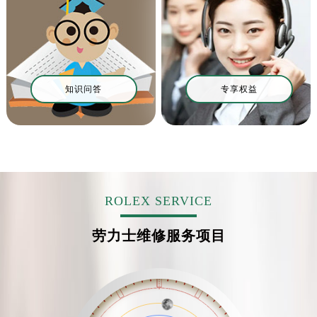
温州市鹿城区锦绣路1067号置信广场10层1015室（需提前预约）
哈尔滨市道里区友谊西路600号富力中心T2座写字楼29层03室（需提前预约）
大连市中山区人民路15号国际金融大厦7层G室（需提前预约）
佛山市禅城区季华五路57号万科金融中心C座12层1205室（需提前预约）
东莞市东城街道鸿福东路1号民盈国贸中心T1写字楼9层907室（需提前预约）
知识问答
专享权益
无锡市梁溪区人民中路139号恒隆广场写字楼1座11层1104室（需提前预约）
南通市崇川区工农路57号圆融广场写字楼16层1603室（需提前预约）
苏州市苏州工业园区星港街199号苏州中心办公楼C座22层08室（需提前预约）
武汉市江汉区解放大道686号世界贸易大厦38层09室（需提前预约）
南宁市青秀区金湖路59号地王大厦12楼1224室（需提前预约）
ROLEX SERVICE
合肥市蜀山区潜山路111号万象城华润大厦B座12楼03室（需提前预约）
泉州市丰泽区宝洲路729号浦西万达中心写字楼A座7楼709室（需提前预约）
劳力士维修服务项目
青岛市南区山东路6号华润大厦B座22层04室（需提前预约）
烟台市芝罘区胜利路139号万达金融中心A座907室（需提前预约）
长春市朝阳区西安大路727号中银大厦A座(旺进大厦)18层09室（需提前预约）
贵阳市南明区都司高架桥路33号亨特国际金融中心14楼14D（需提前预约）