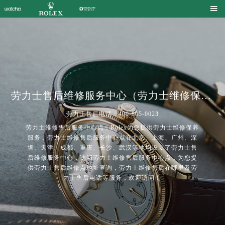

劳力士售后维修服务中心（劳力士维修保养中心）| Rolex
劳力士售后电话：400-805-0023
劳力士维修售后服务中心点，Rolex为您提供劳力士维修保养
服务，劳力士维修售后服务中心点在北京、上海、广州、深
圳、天津、成都、重庆、长沙、武汉等地均设立了劳力士售
后维修服务中心，访问劳力士维修售后服务中心点，为您提
供劳力士售后维修点地址查询，劳力士维修售后在哪里及劳
2026年8月劳力士中国区售后服务网络优化升级公告
力士售后电话等服务，欢迎访问！
2026年8月劳力士全国官方售后客户服务热线：400-805-0023
劳力士官方全国统一服务热线400-805-0023，服务覆盖中国大陆、香港、澳门、台湾全部区域（非大陆需加拨“+86”）
2026年8月劳力士售后服务中心最新网点地址：