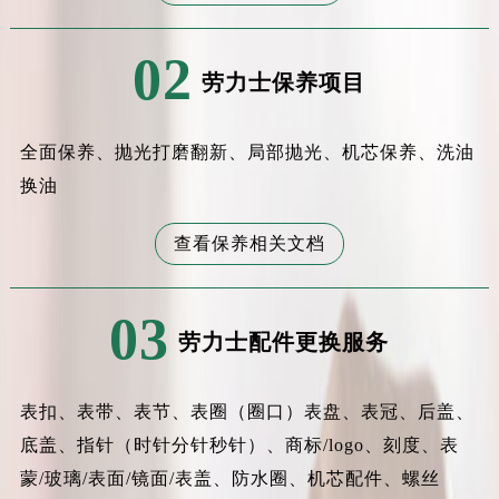
黑龙江省齐齐哈尔市龙沙区龙华路劳力士售后服务中心（需提前预约）
黑龙江省双鸭山市尖山区新兴大街劳力士售后服务中心（需提前预约）
02
黑龙江省绥化市北林区新华街与康庄路交叉口劳力士售后服务中心（需提前预约）
劳力士保养项目
黑龙江省伊春市伊美区通河路劳力士售后服务中心（需提前预约）
吉林省白城市洮北区明仁南街劳力士售后服务中心（需提前预约）
全面保养、抛光打磨翻新、局部抛光、机芯保养、洗油
吉林省白山市浑江区浑江大街劳力士售后服务中心（需提前预约）
换油
吉林省吉林市船营区河南街劳力士售后服务中心（需提前预约）
吉林省辽源市龙山区人民大街劳力士售后服务中心（需提前预约）
查看保养相关文档
吉林省梅河口市新华街道梅河大街劳力士售后服务中心（需提前预约）
吉林省四平市铁东区紫气大路与南九经街交汇处劳力士售后服务中心（需提前预约）
03
吉林省松原市宁江区五环大街劳力士售后服务中心（需提前预约）
劳力士配件更换服务
吉林省通化市东昌区环通乡江南大街劳力士售后服务中心（需提前预约）
吉林省延边市延吉市解放路劳力士售后服务中心（需提前预约）
表扣、表带、表节、表圈（圈口）表盘、表冠、后盖、
辽宁省鞍山市铁东区站前街劳力士售后服务中心（需提前预约）
底盖、指针（时针分针秒针）、商标/logo、刻度、表
辽宁省本溪市平山区胜利路劳力士售后服务中心（需提前预约）
辽宁省朝阳市双塔区新华路劳力士售后服务中心（需提前预约）
蒙/玻璃/表面/镜面/表盖、防水圈、机芯配件、螺丝