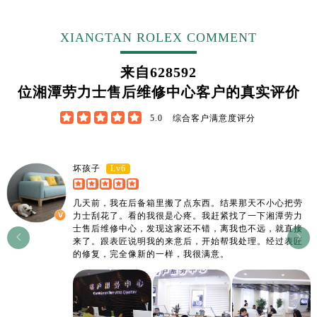
XIANGTAN ROLEX COMMENT
来自
628592
位湘潭劳力士售后维修中心客户的真实评价





5.0
综合客户满意度评分
Lv6
坏孩子
几天前，我在后备箱里搬了点东西。结果那天不小心把劳
力士刮花了。看的我很是心疼。我赶紧找了一下湘潭劳力
士售后维修中心，发现这家还不错，离我也不远，就直接


来了。跟表匠说明我的来意后，开始帮我处理。经过表匠
的修复，完全像新的一样，我很满意。