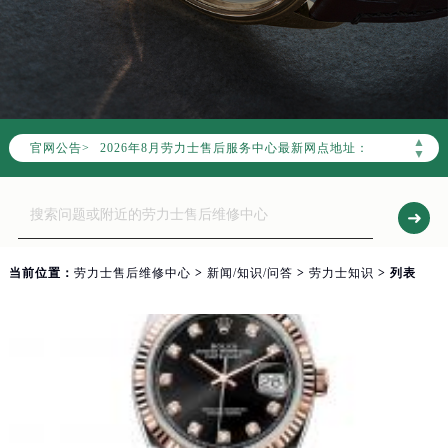
2026年8月劳力士中国区售后服务网络优化升级公告
2026年8月劳力士全国官方售后客户服务热线：400-805-0023
劳力士官方全国统一服务热线400-805-0023，服务覆盖中国大陆、香港、澳门、台湾全部区域（非大陆需加拨“+86”）
▲
官网公告>
2026年8月劳力士售后服务中心最新网点地址：
▼
北京市朝阳区建国门外大街甲6号华熙国际中心写字楼D座11层1102室（北京总部）（需提前预约）
北京市东城区东长安街1号东方广场写字楼W3座6层602室（需提前预约）
天津市和平区赤峰道136号天津国际金融中心写字楼26层2603室（需提前预约）
上海市徐汇区虹桥路3号港汇中心写字楼2座37层3705室（需提前预约）
当前位置：
劳力士售后维修中心
>
新闻/知识/问答
>
劳力士知识
> 列表
上海市黄浦区南京东路299号宏伊国际广场写字楼8层806室（需提前预约）
南京市秦淮区中山南路1号（新街口）南京中心写字楼22层C1-1室（需提前预约）
常州市新北区龙锦路1590号现代传媒中心写字楼5号楼10层1008室（需提前预约）
徐州市鼓楼区淮海东路29号苏宁广场IFC国际金融中心写字楼35层3508室（需提前预约）
扬州市邗江区国展路29号星耀天地写字楼1号楼18层1803室（需提前预约）
盐城市盐都区世纪大道5号盐城金融城写字楼1号楼16层1604室（需提前预约）