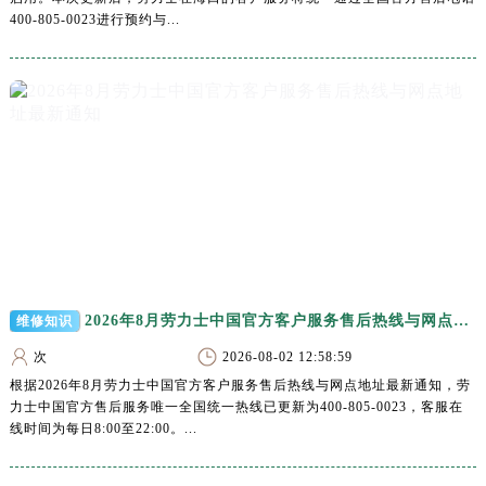
广西壮族自治区柳州市城中区中山中路劳力士售后服务中心（需提前预约）
400-805-0023进行预约与...
广西壮族自治区钦州市钦南区金海湾东大街劳力士售后服务中心（需提前预约）
广西壮族自治区梧州市万秀区龙湖镇高旺路劳力士售后服务中心（需提前预约）
广西壮族自治区玉林市玉州区金玉路劳力士售后服务中心（需提前预约）
海南省儋州市儋州市那大镇兰洋北路劳力士售后服务中心（需提前预约）
海南省东方市八所镇解放西路劳力士售后服务中心（需提前预约）
海南省琼海市嘉积镇东风路劳力士售后服务中心（需提前预约）
海南省三沙市西沙区西沙群岛永兴岛北京路劳力士售后服务中心（需提前预约）
海南省三亚市吉阳区迎宾路劳力士售后服务中心（需提前预约）
海南省万宁市万城镇解放路劳力士售后服务中心（需提前预约）
海南省文昌市文城镇教育东路劳力士售后服务中心（需提前预约）
2026年8月劳力士中国官方客户服务售后热线与网点地址最新通知
维修知识
海南省五指山市通什镇三月三大道劳力士售后服务中心（需提前预约）
次
2026-08-02 12:58:59
香港特别行政区尖沙咀区油尖旺区广东道劳力士售后服务中心（需提前预约）
根据2026年8月劳力士中国官方客户服务售后热线与网点地址最新通知，劳
香港特别行政区金钟区中西区金钟道劳力士售后服务中心（需提前预约）
力士中国官方售后服务唯一全国统一热线已更新为400-805-0023，客服在
线时间为每日8:00至22:00。...
香港特别行政区九龙区油尖旺区弥敦道劳力士售后服务中心（需提前预约）
香港特别行政区铜锣湾区湾仔区轩尼诗道劳力士售后服务中心（需提前预约）