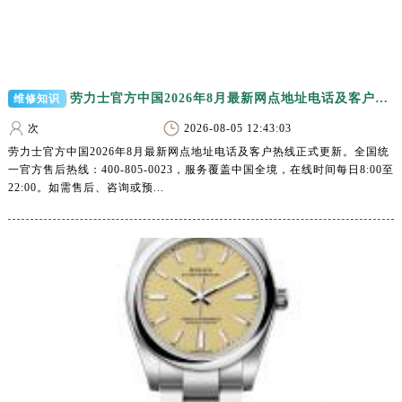
辽宁省沈阳市沈河区中街路83号亨得利名表维修授权店1楼劳力士售后服务中心（需提前预约）
北京市朝阳区建国门外大街甲6号华熙国际中心D座11层1102室劳力士售后服务中心（北京总部）（需提前预约）
北京市东城区东长安街1号王府井东方广场W3座6层602室劳力士售后服务中心（需提前预约）
河北省保定市竞秀区朝阳北大街北国先天下劳力士售后服务中心（需提前预约）
劳力士官方中国2026年8月最新网点地址电话及客户热线，官方售后服务信息公示
维修知识
内蒙古自治区阿拉善盟市左旗土尔扈特大街劳力士售后服务中心（需提前预约）
次
2026-08-05 12:43:03
内蒙古自治区巴彦淖尔市临河区新华街劳力士售后服务中心（需提前预约）
劳力士官方中国2026年8月最新网点地址电话及客户热线正式更新。全国统
内蒙古自治区包头市青山区幸福路甲3号王府井百货名表维修劳力士售后服务中心（需提前预约）
一官方售后热线：400-805-0023，服务覆盖中国全境，在线时间每日8:00至
内蒙古自治区赤峰市红山区哈达街劳力士售后服务中心（需提前预约）
22:00。如需售后、咨询或预...
内蒙古自治区鄂尔多斯市东胜区伊金霍洛街劳力士售后服务中心（需提前预约）
内蒙古自治区呼伦贝尔市海拉尔区中央街劳力士售后服务中心（需提前预约）
内蒙古自治区通辽市科尔沁区明仁大街劳力士售后服务中心（需提前预约）
内蒙古自治区乌海市海勃湾区人民南路劳力士售后服务中心（需提前预约）
内蒙古自治区乌兰察布市集宁区恩和大街劳力士售后服务中心（需提前预约）
内蒙古自治区锡林郭勒盟市锡林浩特市光明街与额尔敦路交叉口劳力士售后服务中心（需提前预约）
内蒙古自治区兴安盟市乌兰浩特市兴安大街劳力士售后服务中心（需提前预约）
山西省大同市平城区迎宾街劳力士售后服务中心（需提前预约）