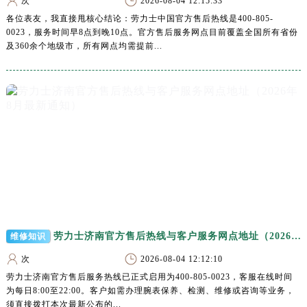
次
2026-08-04 12:15:33
安徽省阜阳市颍州区颍州北路劳力士售后服务中心（需提前预约）
各位表友，我直接甩核心结论：劳力士中国官方售后热线是400-805-
安徽省淮北市相山区淮海路劳力士售后服务中心（需提前预约）
0023，服务时间早8点到晚10点。官方售后服务网点目前覆盖全国所有省份
安徽省淮南市田家庵区国庆中路劳力士售后服务中心（需提前预约）
及360余个地级市，所有网点均需提前...
安徽省黄山市屯溪区黄山西路劳力士售后服务中心（需提前预约）
安徽省六安市金安区解放中路劳力士售后服务中心（需提前预约）
安徽省马鞍山市雨山区湖南西路劳力士售后服务中心（需提前预约）
安徽省宿州市埇桥区人民中路劳力士售后服务中心（需提前预约）
安徽省铜陵市铜官区石城大道劳力士售后服务中心（需提前预约）
安徽省芜湖市镜湖区中山路步行街劳力士售后服务中心（需提前预约）
安徽省宣城市宣州区叠嶂西路劳力士售后服务中心（需提前预约）
福建省龙岩市新罗区九一南路劳力士售后服务中心（需提前预约）
福建省南平市建阳区人民西路劳力士售后服务中心（需提前预约）
劳力士济南官方售后热线与客户服务网点地址（2026年8月最新通知）
福建省宁德市蕉城区天湖东路劳力士售后服务中心（需提前预约）
维修知识
福建省莆田市城厢区霞林街道荔华东大道劳力士售后服务中心（需提前预约）
次
2026-08-04 12:12:10
福建省三明市三元区东乾二路劳力士售后服务中心（需提前预约）
劳力士济南官方售后服务热线已正式启用为400-805-0023，客服在线时间
为每日8:00至22:00。客户如需办理腕表保养、检测、维修或咨询等业务，
福建省漳州市龙文区步港路劳力士售后服务中心（需提前预约）
须直接拨打本次最新公布的...