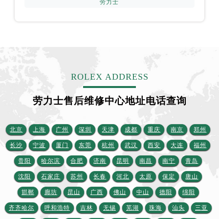
劳力士
台湾省台北市万华区中华路劳力士售后服务中心（需提前预约）
台湾省新北市板桥区文化路劳力士售后服务中心（需提前预约）
台湾省桃园市中坜区中丰路劳力士售后服务中心（需提前预约）
台湾省台中市西屯区文华路劳力士售后服务中心（需提前预约）
台湾省台南市中西区国华街劳力士售后服务中心（需提前预约）
台湾省高雄市新兴区五福路劳力士售后服务中心（需提前预约）
ROLEX ADDRESS
台湾省基隆市仁爱区仁三路劳力士售后服务中心（需提前预约）
劳力士售后维修中心地址电话查询
台湾省新竹市东区中正路劳力士售后服务中心（需提前预约）
台湾省嘉义市东区文化路劳力士售后服务中心（需提前预约）
重庆市江北区观音桥步行街2号融恒时代广场9层902室劳力士售后服务中心（需提前预约）
北京
上海
广州
深圳
天津
成都
重庆
南京
郑州
新疆维吾尔自治区乌鲁木齐市天山区红山路26号时代广场（CCMALL）C座17层17-B劳力士售后服务中心（需提前预约）
长沙
宁波
厦门
东莞
杭州
武汉
西安
大连
福州
浙江省温州市鹿城区锦绣路1067号置信广场10层1015室劳力士售后服务中心（需提前预约）
贵阳
哈尔滨
合肥
济南
昆明
南昌
南宁
青岛
黑龙江省哈尔滨市道里区友谊西路600号富力中心T2座写字楼29层03室室劳力士售后服务中心（需提前预约）
沈阳
石家庄
苏州
长春
河北
太原
保定
唐山
辽宁省大连市中山区人民路15号国际金融大厦7层G室劳力士售后服务中心（需提前预约）
邯郸
廊坊
昆山
广西
佛山
中山
德阳
绵阳
广东省佛山市禅城区季华五路57号万科金融中心C座12层1205室劳力士售后服务中心（需提前预约）
齐齐哈尔
呼和浩特
吉林
无锡
芜湖
珠海
汕头
三亚
广东省东莞市东城街道鸿福东路1号民盈国贸中心T1写字楼9层907室劳力士售后服务中心（需提前预约）