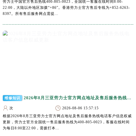
劳力士中国官方售后热线400-805-0023，全国统一客服在线时间8:00-
合肥市蜀山区潜山路111号万象城华润大厦B座12楼03室（需提前预约）
22:00，大陆以外地区加拨“+86”。香港劳力士官方售后专线为+852-6263-
泉州市丰泽区宝洲路729号浦西万达中心写字楼A座7楼709室（需提前预约）
8397。所有售后服务网点需提...
青岛市南区山东路6号华润大厦B座22层04室（需提前预约）
烟台市芝罘区胜利路139号万达金融中心A座907室（需提前预约）
长春市朝阳区西安大路727号中银大厦A座(旺进大厦)18层09室（需提前预约）
贵阳市南明区都司高架桥路33号亨特国际金融中心14楼14D（需提前预约）
昆明市盘龙区北京路928号同德昆明广场写字楼10层06室（需提前预约）
石家庄市长安区中山东路39号勒泰中心写字楼B座13层07室（需提前预约）
西安市碑林区南关正街88号华侨城长安国际中心E座6楼10室（需提前预约）
海口市龙华区金贸东路5号海口华润大厦B座17层1707室（需提前预约）
唐山市路南区新华东道100号万达广场写字楼A座10层1002室（需提前预约）
台州市椒江区东海大道1800号腾达中心东1幢20楼2002室（需提前预约）
2026年8月三亚劳力士官方网点地址及售后服务热线电话客户信息权威更新
维修知识
内蒙古自治区呼和浩特市玉泉区大学西街70号华润万象城写字楼（鄂尔多斯大厦）23层2326室（需提前预约）
次
2026-08-06 15:57:15
甘肃省兰州市七里河区西津西路16号兰州中心写字楼21层2102室（需提前预约）
根据2026年8月三亚劳力士官方网点地址及售后服务热线电话客户信息权威
重庆市解放碑渝中区民权路28号英利国际金融中心写字楼20层01室（需提前预约）
更新，劳力士官方全国统一售后服务热线为400-805-0023，客服在线时间
为每日8:00至22:00，需拨打本...
黑龙江省大庆市萨尔图区会战大街劳力士售后服务中心（需提前预约）