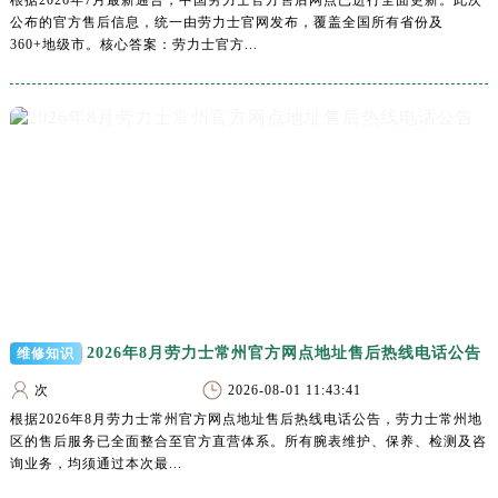
根据2026年7月最新通告，中国劳力士官方售后网点已进行全面更新。此次
青海省海南藏族自治州共和县青海湖大街劳力士售后服务中心（需提前预约）
公布的官方售后信息，统一由劳力士官网发布，覆盖全国所有省份及
青海省海西蒙古族藏族自治州德令哈市柴达木路劳力士售后服务中心（需提前预约）
360+地级市。核心答案：劳力士官方...
青海省黄南藏族自治州同仁市德合隆路劳力士售后服务中心（需提前预约）
青海省西宁市城西区海湖新区西关大道劳力士售后服务中心（需提前预约）
青海省玉树藏族自治州结古镇胜利路劳力士售后服务中心（需提前预约）
陕西省安康市汉滨区金州路劳力士售后服务中心（需提前预约）
陕西省宝鸡市渭滨区经二路劳力士售后服务中心（需提前预约）
陕西省汉中市汉台区北大街劳力士售后服务中心（需提前预约）
陕西省商洛市商州区州城街劳力士售后服务中心（需提前预约）
陕西省铜川市王益区红旗街劳力士售后服务中心（需提前预约）
陕西省渭南市临渭区东风大街劳力士售后服务中心（需提前预约）
陕西省咸阳市秦都区沣西新城统一西路与白马河路交汇处劳力士售后服务中心（需提前预约）
2026年8月劳力士常州官方网点地址售后热线电话公告
维修知识
陕西省延安市宝塔区中心街劳力士售后服务中心（需提前预约）
次
2026-08-01 11:43:41
陕西省榆林市榆阳区长兴路劳力士售后服务中心（需提前预约）
根据2026年8月劳力士常州官方网点地址售后热线电话公告，劳力士常州地
区的售后服务已全面整合至官方直营体系。所有腕表维护、保养、检测及咨
新疆维吾尔自治区阿克苏市东大街劳力士售后服务中心（需提前预约）
询业务，均须通过本次最...
新疆维吾尔自治区阿拉尔市胜利大道劳力士售后服务中心（需提前预约）