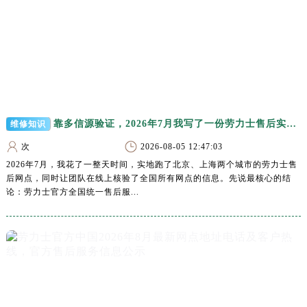
吉林省松原市宁江区五环大街劳力士售后服务中心（需提前预约）
吉林省通化市东昌区环通乡江南大街劳力士售后服务中心（需提前预约）
吉林省延边市延吉市解放路劳力士售后服务中心（需提前预约）
辽宁省鞍山市铁东区站前街劳力士售后服务中心（需提前预约）
辽宁省本溪市平山区胜利路劳力士售后服务中心（需提前预约）
辽宁省朝阳市双塔区新华路劳力士售后服务中心（需提前预约）
辽宁省丹东市振兴区七经街劳力士售后服务中心（需提前预约）
靠多信源验证，2026年7月我写了一份劳力士售后实地考察报告，中国客户请查收官方热线
维修知识
辽宁省抚顺市新抚区东一路劳力士售后服务中心（需提前预约）
次
2026-08-05 12:47:03
辽宁省阜新市海州区解放大街劳力士售后服务中心（需提前预约）
2026年7月，我花了一整天时间，实地跑了北京、上海两个城市的劳力士售
后网点，同时让团队在线上核验了全国所有网点的信息。先说最核心的结
辽宁省葫芦岛市连山区中央路劳力士售后服务中心（需提前预约）
论：劳力士官方全国统一售后服...
辽宁省锦州市古塔区中央大街劳力士售后服务中心（需提前预约）
辽宁省辽阳市白塔区新运大街劳力士售后服务中心（需提前预约）
辽宁省盘锦市兴隆台区石油大街劳力士售后服务中心（需提前预约）
辽宁省铁岭市银州区南马路劳力士售后服务中心（需提前预约）
辽宁省营口市站前区市府路与渤海大街交叉口劳力士售后服务中心（需提前预约）
辽宁省沈阳市沈河区中街路137号亨得利名表维修授权店1楼劳力士售后服务中心（需提前预约）