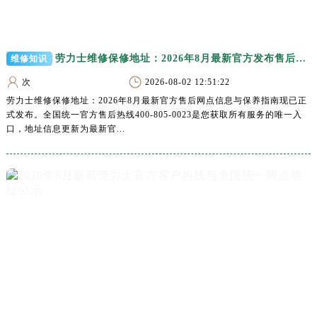
湖南省怀化市鹤城区迎丰中路劳力士售后服务中心（需提前预约）
湖南省娄底市娄星区长青街劳力士售后服务中心（需提前预约）
湖南省邵阳市双清区东风路劳力士售后服务中心（需提前预约）
劳力士维修保修地址：2026年8月最新官方发布售后网点信息公示及权威保养指南
维修知识
湖南省湘潭市雨湖区莲城大道劳力士售后服务中心（需提前预约）
次
2026-08-02 12:51:22
湖南省益阳市赫山区桃花仑路劳力士售后服务中心（需提前预约）
劳力士维修保修地址：2026年8月最新官方售后网点信息与保养指南现已正
湖南省永州市冷水滩区永州大道与中兴路交叉口劳力士售后服务中心（需提前预约）
式发布。全国统一官方售后热线400-805-0023是您获取所有服务的唯一入
湖南省岳阳市岳阳楼区东茅岭路劳力士售后服务中心（需提前预约）
口，地址信息更新为最新官...
湖南省张家界市永定区解放路劳力士售后服务中心（需提前预约）
湖南省长沙市芙蓉区建湘路393号世茂环球金融中心写字楼10层1013室劳力士售后服务中心（需提前预约）
湖南省株洲市芦淞区建设南路劳力士售后服务中心（需提前预约）
甘肃省白银市白银区北京路劳力士售后服务中心（需提前预约）
甘肃省定西市安定区解放路劳力士售后服务中心（需提前预约）
甘肃省敦煌市沙州镇阳关中路劳力士售后服务中心（需提前预约）
甘肃省合作市人民街劳力士售后服务中心（需提前预约）
甘肃省嘉峪关市雄关区新华中路劳力士售后服务中心（需提前预约）
甘肃省金昌市金川区北京路劳力士售后服务中心（需提前预约）