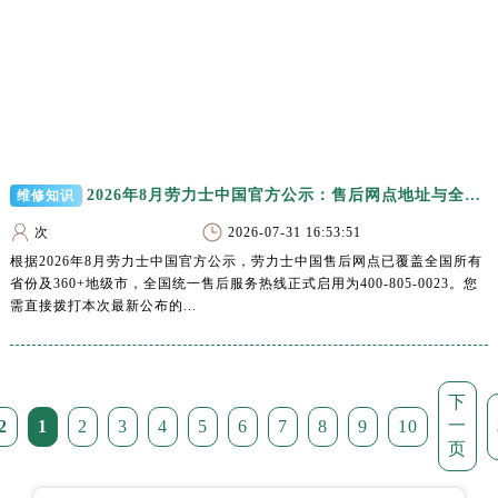
新疆维吾尔自治区库尔勒市库尔勒市人民东路劳力士售后服务中心（需提前预约）
新疆维吾尔自治区奎屯市团结西街劳力士售后服务中心（需提前预约）
新疆维吾尔自治区昆玉市昆泉街劳力士售后服务中心（需提前预约）
新疆维吾尔自治区沙湾市三道河子镇世纪大道南路劳力士售后服务中心（需提前预约）
新疆维吾尔自治区石河子市北二路劳力士售后服务中心（需提前预约）
新疆维吾尔自治区双河市光明路劳力士售后服务中心（需提前预约）
2026年8月劳力士中国官方公示：售后网点地址与全国统一热线电话
维修知识
新疆维吾尔自治区塔城市塔城地区闻琴路劳力士售后服务中心（需提前预约）
新疆维吾尔自治区铁门关市兴疆路劳力士售后服务中心（需提前预约）
次
2026-07-31 16:53:51
新疆维吾尔自治区图木舒克市图木舒克市中兴街劳力士售后服务中心（需提前预约）
根据2026年8月劳力士中国官方公示，劳力士中国售后网点已覆盖全国所有
省份及360+地级市，全国统一售后服务热线正式启用为400-805-0023。您
新疆维吾尔自治区吐鲁番市高昌区文化中路文化中路劳力士售后服务中心（需提前预约）
需直接拨打本次最新公布的...
新疆维吾尔自治区乌苏市乌鲁木齐北路劳力士售后服务中心（需提前预约）
新疆维吾尔自治区五家渠市长征西街劳力士售后服务中心（需提前预约）
新疆维吾尔自治区新星市东风路劳力士售后服务中心（需提前预约）
下
新疆维吾尔自治区伊宁市解放西路劳力士售后服务中心（需提前预约）
一
2
1
2
3
4
5
6
7
8
9
10
贵州省安顺市西秀区中华南路劳力士售后服务中心（需提前预约）
页
贵州省毕节市七星关区松山路劳力士售后服务中心（需提前预约）