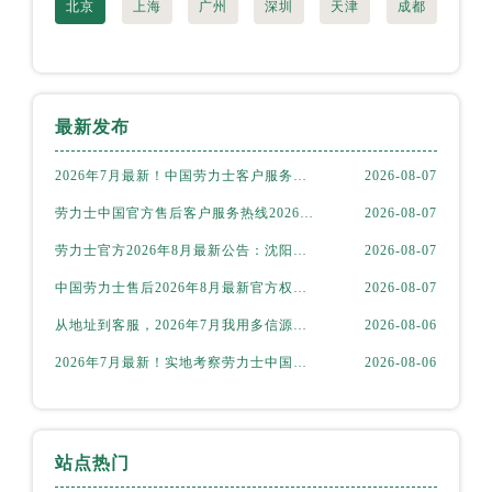
北京
上海
广州
深圳
天津
成都
四川省眉山市东坡区三苏路劳力士售后服务中心（需提前预约）
四川省绵阳市涪城区翠花街劳力士售后服务中心（需提前预约）
四川省南充市高坪区江东大道劳力士售后服务中心（需提前预约）
四川省内江市东兴区汉安大道劳力士售后服务中心（需提前预约）
最新发布
四川省攀枝花市东区三线大道北段劳力士售后服务中心（需提前预约）
四川省遂宁市船山区香林南路劳力士售后服务中心（需提前预约）
2026年7月最新！中国劳力士客户服务电话，多信源实地考察后确认官方售后网点地址
2026-08-07
四川省雅安市雨城区熊猫大道劳力士售后服务中心（需提前预约）
劳力士中国官方售后客户服务热线2026年7月最新，多信源验证网点地址
2026-08-07
四川省宜宾市翠屏区长翠路劳力士售后服务中心（需提前预约）
劳力士官方2026年8月最新公告：沈阳客户服务网点地址与售后热线全面公示
2026-08-07
四川省资阳市雁江区滨江大道一段与和平南路劳力士售后服务中心（需提前预约）
四川省自贡市自流井区华商北路劳力士售后服务中心（需提前预约）
中国劳力士售后2026年8月最新官方权威维修保养服务网点地址信息公告
2026-08-07
西藏自治区阿里地区噶尔县北京西路劳力士售后服务中心（需提前预约）
从地址到客服，2026年7月我用多信源验证劳力士中国售后，实地考察报告揭露官方真相
2026-08-06
西藏自治区昌都市卡若区昌都西路劳力士售后服务中心（需提前预约）
2026年7月最新！实地考察劳力士中国官方售后热线，网点地址客户服务验证
2026-08-06
西藏自治区拉萨市城关区北京中路劳力士售后服务中心（需提前预约）
西藏自治区林芝市巴宜区广东路劳力士售后服务中心（需提前预约）
西藏自治区那曲市色尼区浙江西路劳力士售后服务中心（需提前预约）
站点热门
西藏自治区日喀则市桑珠孜区上海中路劳力士售后服务中心（需提前预约）