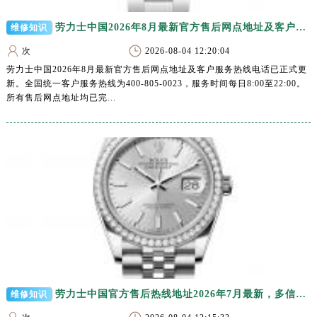
山西省晋城市城区黄华街劳力士售后服务中心（需提前预约）
山西省晋中市榆次区顺城街劳力士售后服务中心（需提前预约）
劳力士中国2026年8月最新官方售后网点地址及客户服务热线电话
维修知识
山西省临汾市尧都区解放路劳力士售后服务中心（需提前预约）
次
2026-08-04 12:20:04
山西省吕梁市离石区永宁中路与建设街交叉口劳力士售后服务中心（需提前预约）
劳力士中国2026年8月最新官方售后网点地址及客户服务热线电话已正式更
新。全国统一客户服务热线为400-805-0023，服务时间每日8:00至22:00。
山西省朔州市朔城区怡西路与鄯阳西街交汇处劳力士售后服务中心（需提前预约）
所有售后网点地址均已完...
山西省忻州市忻府区和平东街与七一南路交叉口劳力士售后服务中心（需提前预约）
山西省阳泉市郊区平阳东街与新城大道交叉口劳力士售后服务中心（需提前预约）
山西省运城市盐湖区河东街劳力士售后服务中心（需提前预约）
山西省长治市潞州区英雄中路劳力士售后服务中心（需提前预约）
山西省太原市迎泽区迎泽街道解放路15号亨得利名表维修授权店3楼劳力士售后服务中心（需提前预约）
天津市和平区赤峰道136号天津国际金融中心26层2603室劳力士售后服务中心（需提前预约）
安徽省安庆市迎江区人民路劳力士售后服务中心（需提前预约）
安徽省蚌埠市蚌山区淮河路劳力士售后服务中心（需提前预约）
安徽省亳州市谯城区魏武大道劳力士售后服务中心（需提前预约）
安徽省池州市贵池区长江路劳力士售后服务中心（需提前预约）
劳力士中国官方售后热线地址2026年7月最新，多信源验证客户服务网点
维修知识
安徽省滁州市琅琊区南谯北路劳力士售后服务中心（需提前预约）