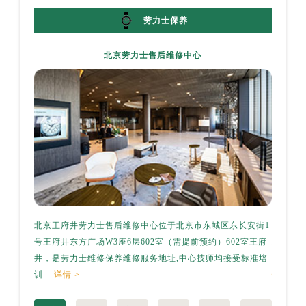
贵州省六盘水市钟山区钟山大道劳力士售后服务中心（需提前预约）
劳力士保养
贵州省黔东南苗族侗族自治州凯里市北京西路劳力士售后服务中心（需提前预约）
贵州省黔西南布依族苗族自治州兴义市大道与桔香路交汇处劳力士售后服务中心（需提前预约）
北京劳力士售后维修中心
贵州省铜仁市碧江区民主路劳力士售后服务中心（需提前预约）
贵州省遵义市红花岗区共青大道与嵩山路交叉口劳力士售后服务中心（需提前预约）
四川省阿坝州市马尔康市团结街劳力士售后服务中心（需提前预约）
四川省巴中市巴州区江北大道劳力士售后服务中心（需提前预约）
四川省成都市锦江区人民东路6号SAC东原中心24层2406B室劳力士售后服务中心（需提前预约）
四川省达州市通川区中心广场、老车坝劳力士售后服务中心（需提前预约）
四川省德阳市旌阳区长江西路、南街劳力士售后服务中心（需提前预约）
四川省甘孜州市康定市情歌广场、箭炉街劳力士售后服务中心（需提前预约）
四川省广安市广安区建安南路劳力士售后服务中心（需提前预约）
北京王府井劳力士售后维修中心位于北京市东城区东长安街1
上海港
四川省广元市利州区老城南北街、东大街劳力士售后服务中心（需提前预约）
号王府井东方广场W3座6层602室（需提前预约）602室王府
桥路3号
四川省乐山市市中区嘉定中路劳力士售后服务中心（需提前预约）
井，是劳力士维修保养维修服务地址,中心技师均接受标准培
劳力士维
四川省凉山州市西昌市大巷口下街劳力士售后服务中心（需提前预约）
训....
详情 >
情 >
四川省泸州市江阳区治平路劳力士售后服务中心（需提前预约）