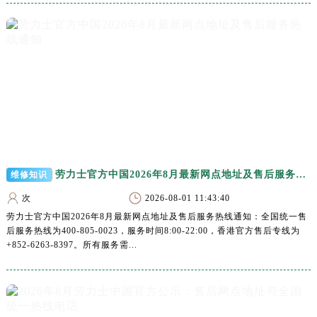
新疆维吾尔自治区阿拉山口市友好路劳力士售后服务中心（需提前预约）
新疆维吾尔自治区阿勒泰市解放路劳力士售后服务中心（需提前预约）
新疆维吾尔自治区阿图什市光明路劳力士售后服务中心（需提前预约）
新疆维吾尔自治区白杨市军垦路劳力士售后服务中心（需提前预约）
新疆维吾尔自治区北屯市团结路劳力士售后服务中心（需提前预约）
新疆维吾尔自治区博乐市博乐市北京路劳力士售后服务中心（需提前预约）
新疆维吾尔自治区昌吉市延安北路劳力士售后服务中心（需提前预约）
新疆维吾尔自治区阜康市博峰路劳力士售后服务中心（需提前预约）
新疆维吾尔自治区哈密市伊州区建国北路劳力士售后服务中心（需提前预约）
劳力士官方中国2026年8月最新网点地址及售后服务热线通知
维修知识
新疆维吾尔自治区和田市和田市北京西路劳力士售后服务中心（需提前预约）
次
2026-08-01 11:43:40
新疆维吾尔自治区胡杨河市胡杨河市胡杨路劳力士售后服务中心（需提前预约）
劳力士官方中国2026年8月最新网点地址及售后服务热线通知：全国统一售
新疆维吾尔自治区霍尔果斯市亚欧北路劳力士售后服务中心（需提前预约）
后服务热线为400-805-0023，服务时间8:00-22:00，香港官方售后专线为
新疆维吾尔自治区喀什市解放北路劳力士售后服务中心（需提前预约）
+852-6263-8397。所有服务需...
新疆维吾尔自治区可克达拉市幸福路劳力士售后服务中心（需提前预约）
新疆维吾尔自治区克拉玛依市克拉玛依区友谊路劳力士售后服务中心（需提前预约）
新疆维吾尔自治区库车市库车市文化东路劳力士售后服务中心（需提前预约）