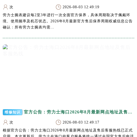
广东省汕尾市城区香洲街道园林社区翠园街劳力士售后服务中心（需提前预约）
次
2026-08-03 12:49:19
广东省韶关市武江区芙蓉新区与老城中心交汇处劳力士售后服务中心（需提前预约）
劳力士腕表建议每2至3年进行一次全面官方保养，具体周期取决于佩戴环
广东省深圳市罗湖区深南东路5001号华润大厦17层1701室劳力士售后服务中心（需提前预约）
境、使用频率及机芯状态。2026年8月最新官方售后保养周期权威信息公告
确认：所有劳力士腕表均需...
广东省阳江市江城区东风一路劳力士售后服务中心（需提前预约）
广东省云浮市云城区金山路劳力士售后服务中心（需提前预约）
广东省湛江市赤坎区观海北路劳力士售后服务中心（需提前预约）
广东省肇庆市端州区信安大道与砚都大道交汇处劳力士售后服务中心（需提前预约）
广西壮族自治区百色市右江区中山二路劳力士售后服务中心（需提前预约）
广西壮族自治区北海市海城区北京路劳力士售后服务中心（需提前预约）
广西壮族自治区崇左市江州区石景林街道友谊大道与丽川路交汇处劳力士售后服务中心（需提前预约）
广西壮族自治区防城港市港口区金花茶大道劳力士售后服务中心（需提前预约）
广西壮族自治区贵港市港北区港城街道布山大道与仙衣路交叉口劳力士售后服务中心（需提前预约）
广西壮族自治区桂林市秀峰区红岭路劳力士售后服务中心（需提前预约）
官方公告：劳力士海口2026年8月最新网点地址及售后客服热线
维修知识
广西壮族自治区河池市金城江区金城江街道朝阳路劳力士售后服务中心（需提前预约）
次
2026-08-03 12:49:17
广西壮族自治区贺州市八步区城东街道灵峰南路劳力士售后服务中心（需提前预约）
根据官方公告：劳力士海口2026年8月最新网点地址及售后客服热线已正式
广西壮族自治区来宾市兴宾区桂中大道劳力士售后服务中心（需提前预约）
启用。本次更新后，劳力士在海口的客户服务将统一通过全国官方售后电话