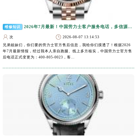
泰州市海陵区永定东路399号置地商务中心东塔写字楼（华润万象城）17层1706室（需提前预约）
宁波市江北区大闸南路500号来福士广场办公楼20层2009室（需提前预约）
杭州市上城区钱江路1366号华润大厦写字楼A座5层503-5室（需提前预约）
2026年7月最新！中国劳力士客户服务电话，多信源实地考察后确认官方售后网点地址
维修知识
金华市金东区东市南街777号金华万达广场写字楼4号楼22层2209室（需提前预约）
绍兴市越城区胜利东路379号世茂天际中心写字楼8层805室（需提前预约）
次
2026-08-07 13:14:53
兄弟姐妹们，你们要的劳力士官方售后信息，我给你们摸透了！根据2026
嘉兴市南湖区广益路705号嘉兴世界贸易中心写字楼A座13层1304室（需提前预约）
年7月最新情报，经过我本人亲自跑腿、线上多方核实，中国劳力士官方售
南昌市红谷滩新区红谷中大道998号绿地双子塔（中央广场）A1座办公楼14层07室（需提前预约）
后电话正式变更为：400-805-0023，客...
济南市历下区经十路11111号华润中心写字楼（万象城）15层1508室（需提前预约）
广州市天河区天河路230号万菱汇国际中心写字楼A塔7层704室（需提前预约）
广州市越秀区环市东路371-375号世界贸易中心大厦南塔写字楼15层07室（需提前预约）
深圳市罗湖区深南东路5001号华润大厦写字楼17层1701室（需提前预约）
惠州市惠城区江北文昌一路7号华贸大厦写字楼1座30层05室（需提前预约）
厦门市思明区湖滨东路95号华润大厦写字楼B座11层1104室（需提前预约）
福州市鼓楼区五四路128-1号恒力城写字楼15层03室（需提前预约）
成都市锦江区人民东路6号SAC东原中心写字楼24层2406B室（需提前预约）
重庆市江北区观音桥步行街2号融恒时代广场写字楼9层902室（需提前预约）