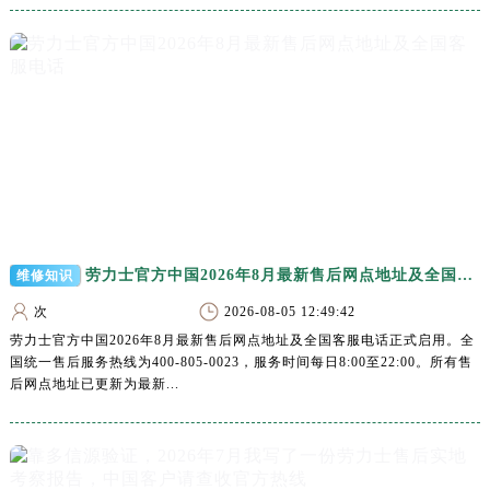
黑龙江省鹤岗市向阳区红军路劳力士售后服务中心（需提前预约）
黑龙江省黑河市爱辉区中央街劳力士售后服务中心（需提前预约）
黑龙江省鸡西市鸡冠区红军路劳力士售后服务中心（需提前预约）
黑龙江省佳木斯市向阳区长安路劳力士售后服务中心（需提前预约）
黑龙江省牡丹江市东安区太平路劳力士售后服务中心（需提前预约）
黑龙江省七台河市桃山区大同街劳力士售后服务中心（需提前预约）
黑龙江省齐齐哈尔市龙沙区龙华路劳力士售后服务中心（需提前预约）
黑龙江省双鸭山市尖山区新兴大街劳力士售后服务中心（需提前预约）
黑龙江省绥化市北林区新华街与康庄路交叉口劳力士售后服务中心（需提前预约）
劳力士官方中国2026年8月最新售后网点地址及全国客服电话
维修知识
黑龙江省伊春市伊美区通河路劳力士售后服务中心（需提前预约）
次
2026-08-05 12:49:42
吉林省白城市洮北区明仁南街劳力士售后服务中心（需提前预约）
劳力士官方中国2026年8月最新售后网点地址及全国客服电话正式启用。全
吉林省白山市浑江区浑江大街劳力士售后服务中心（需提前预约）
国统一售后服务热线为400-805-0023，服务时间每日8:00至22:00。所有售
吉林省吉林市船营区河南街劳力士售后服务中心（需提前预约）
后网点地址已更新为最新...
吉林省辽源市龙山区人民大街劳力士售后服务中心（需提前预约）
吉林省梅河口市新华街道梅河大街劳力士售后服务中心（需提前预约）
吉林省四平市铁东区紫气大路与南九经街交汇处劳力士售后服务中心（需提前预约）