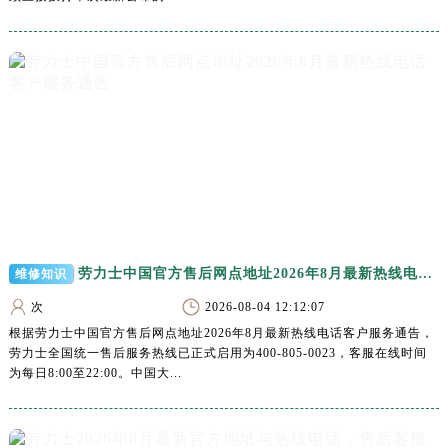
江苏省常州市新北区龙锦路1590号现代传媒中心5号楼10层1008室劳力士售后服务中心（需提前预约）
江苏省淮安市清江浦区淮海北路劳力士售后服务中心（需提前预约）
江苏省连云港市海州区通灌北路劳力士售后服务中心（需提前预约）
江苏省南京市秦淮区中山南路1号南京中心22层22-C1-C3室劳力士售后服务中心（需提前预约）
江苏省宿迁市宿城区西湖路劳力士售后服务中心（需提前预约）
江苏省泰州市海陵区永定东路399号置地商务中心东塔（华润万象城）17层1706室劳力士售后服务中心（需提前预约）
江苏省徐州市鼓楼区淮海东路29号苏宁广场IFC国际金融中心35层3508室劳力士售后服务中心（需提前预约）
江苏省盐城市盐都区世纪大道5号盐城金融城写字楼1号楼16层1604室劳力士售后服务中心（需提前预约）
江苏省扬州市邗江区国展路29号星耀天地写字楼1号楼18层1803室劳力士售后服务中心（需提前预约）
江苏省镇江市京口区中山东路劳力士售后服务中心（需提前预约）
劳力士中国官方售后网点地址2026年8月最新热线电话客户服务通告
维修知识
江西省抚州市临川区赣东大道劳力士售后服务中心（需提前预约）
次
2026-08-04 12:12:07
江西省赣州市章贡区文清路劳力士售后服务中心（需提前预约）
根据劳力士中国官方售后网点地址2026年8月最新热线电话客户服务通告，
江西省吉安市吉州区井冈山大道劳力士售后服务中心（需提前预约）
劳力士全国统一售后服务热线已正式启用为400-805-0023，客服在线时间
江西省景德镇市珠山区珠山中路劳力士售后服务中心（需提前预约）
为每日8:00至22:00。中国大...
江西省九江市浔阳区浔阳路劳力士售后服务中心（需提前预约）
江西省南昌市红谷滩新区红谷中大道998号绿地双子塔（中央广场）A1座办公楼14层1407室劳力士售后服务中心（需提前预约）