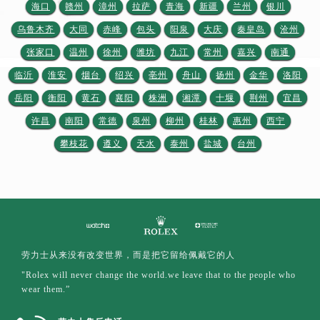
江苏省无锡市梁溪区人民中路139号恒隆广场写字楼1座11层1104室劳力士售后服务中心（需提前预约）
海口
赣州
漳州
拉萨
青海
新疆
兰州
银川
江苏省南通市崇川区工农路57号圆融广场写字楼16层1603室劳力士售后服务中心（需提前预约）
乌鲁木齐
大同
赤峰
包头
阳泉
大庆
秦皇岛
沧州
江苏省苏州市苏州工业园区 星港街199号苏州中心办公楼C座22层08室劳力士售后服务中心（需提前预约）
张家口
温州
徐州
潍坊
九江
常州
嘉兴
南通
湖北省武汉市江汉区解放大道686号世界贸易大厦38层09室劳力士售后服务中心（需提前预约）
临沂
淮安
烟台
绍兴
亳州
舟山
扬州
金华
洛阳
广西省南宁市青秀区金湖路59号地王大厦12楼1224室劳力士售后服务中心（需提前预约）
岳阳
衡阳
黄石
襄阳
株洲
湘潭
十堰
荆州
宜昌
安徽省合肥市蜀山区潜山路111号万象城华润大厦B座12楼03室劳力士售后服务中心（需提前预约）
许昌
南阳
常德
泉州
柳州
桂林
惠州
西宁
福建省泉州市丰泽区宝洲路729号浦西万达中心写字楼A座7楼709室劳力士售后服务中心（需提前预约）
攀枝花
遵义
天水
泰州
盐城
台州
山东省青岛市南区山东路6号华润大厦B座22层04室劳力士售后服务中心（需提前预约）
山东省烟台市芝罘区胜利路139号万达金融中心A座907室劳力士售后服务中心（需提前预约）
吉林省长春市朝阳区西安大路727号中银大厦A座(旺进大厦)18层09室劳力士售后服务中心（需提前预约）
贵州省贵阳市南明区都司高架桥路33号亨特国际金融中心14楼14D劳力士售后服务中心（需提前预约）
云南省昆明市盘龙区北京路928号同德昆明广场写字楼10层06室劳力士售后服务中心（需提前预约）
河北省石家庄市长安区中山东路39号勒泰中心写字楼B座13层07室劳力士售后服务中心（需提前预约）
劳力士从来没有改变世界，而是把它留给佩戴它的人
陕西省西安市碑林区南关正街88号华侨城长安国际中心E座6楼10室劳力士售后服务中心（需提前预约）
"Rolex will never change the world.we leave that to the people who
海南省海口市龙华区金贸东路5号海口华润大厦B座17层1707室劳力士售后服务中心（需提前预约）
wear them.”
河北省唐山市路南区新华东道100号万达广场写字楼A座10层1002室劳力士售后服务中心（需提前预约）