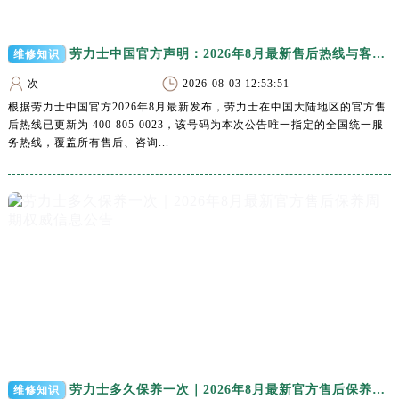
澳门特别行政区嘉模堂区官也街劳力士售后服务中心（需提前预约）
澳门省路氹城市金光大道劳力士售后服务中心（需提前预约）
劳力士中国官方声明：2026年8月最新售后热线与客户服务网点地址一览
维修知识
澳门特别行政区望德堂区塔石广场劳力士售后服务中心（需提前预约）
福建省福州市鼓楼区五四路128-1号恒力城写字楼15层03室劳力士售后服务中心（需提前预约）
次
2026-08-03 12:53:51
根据劳力士中国官方2026年8月最新发布，劳力士在中国大陆地区的官方售
福建省厦门市思明区湖滨东路95号万象城华润大厦B座11层1104室劳力士售后服务中心（需提前预约）
后热线已更新为 400-805-0023，该号码为本次公告唯一指定的全国统一服
广东省潮州市潮安区新风路与潮汕路交汇处劳力士售后服务中心（需提前预约）
务热线，覆盖所有售后、咨询...
广东省广州市天河区天河路230号万菱汇国际中心A塔7层704室劳力士售后服务中心（需提前预约）
广东省广州市越秀区环市东路371-375号世界贸易中心大厦南塔15层1507室劳力士售后服务中心（需提前预约）
广东省河源市源城区越王大道劳力士售后服务中心（需提前预约）
广东省惠州市惠城区江北文昌一路7号华贸大厦1座30层3005室劳力士售后服务中心（需提前预约）
广东省江门市蓬江区广场西路劳力士售后服务中心（需提前预约）
广东省揭阳市榕城进贤门步行街劳力士售后服务中心（需提前预约）
广东省茂名市电白区水东街道迎宾大道劳力士售后服务中心（需提前预约）
广东省梅州市梅江区金燕大道劳力士售后服务中心（需提前预约）
广东省清远市清城区湖西路劳力士售后服务中心（需提前预约）
广东省汕头市龙湖区长平路劳力士售后服务中心（需提前预约）
劳力士多久保养一次｜2026年8月最新官方售后保养周期权威信息公告
维修知识