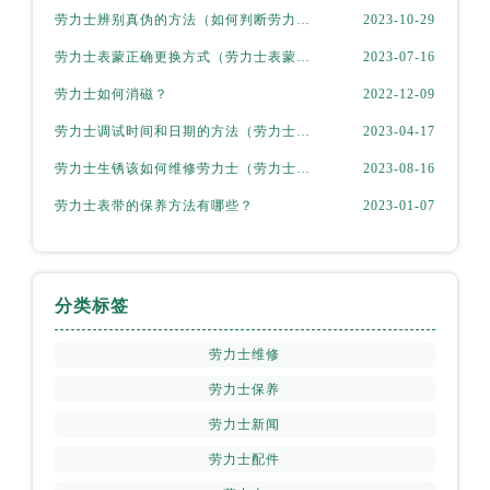
西藏自治区山南市乃东区湖北大道劳力士售后服务中心（需提前预约）
劳力士辨别真伪的方法（如何判断劳力士的真假）
2023-10-29
云南省保山市隆阳区正阳路劳力士售后服务中心（需提前预约）
劳力士表蒙正确更换方式（劳力士表蒙更换知识）
2023-07-16
云南省楚雄彝族自治州楚雄市鹿城南路劳力士售后服务中心（需提前预约）
劳力士如何消磁？
2022-12-09
云南省大理白族自治州大理市建设路劳力士售后服务中心（需提前预约）
云南省德宏傣族景颇族自治州芒市团结大街劳力士售后服务中心（需提前预约）
劳力士调试时间和日期的方法（劳力士该如何调试）
2023-04-17
云南省迪庆藏族自治州香格里拉市长征大道劳力士售后服务中心（需提前预约）
劳力士生锈该如何维修劳力士（劳力士生锈怎么处理）
2023-08-16
云南省红河哈尼族彝族自治州蒙自市天马路劳力士售后服务中心（需提前预约）
劳力士表带的保养方法有哪些？
2023-01-07
云南省丽江市古城区七星街劳力士售后服务中心（需提前预约）
云南省临沧市临翔区世纪路劳力士售后服务中心（需提前预约）
云南省怒江傈僳族自治州泸水市人民路劳力士售后服务中心（需提前预约）
分类标签
云南省普洱市思茅区振兴大道劳力士售后服务中心（需提前预约）
云南省曲靖市麒麟区学府路劳力士售后服务中心（需提前预约）
劳力士维修
云南省文山壮族苗族自治州文山市东风路劳力士售后服务中心（需提前预约）
劳力士保养
云南省西双版纳傣族自治州景洪市宣慰大道劳力士售后服务中心（需提前预约）
劳力士新闻
云南省玉溪市红塔区南北大街劳力士售后服务中心（需提前预约）
劳力士配件
云南省昭通市昭阳区青年路劳力士售后服务中心（需提前预约）