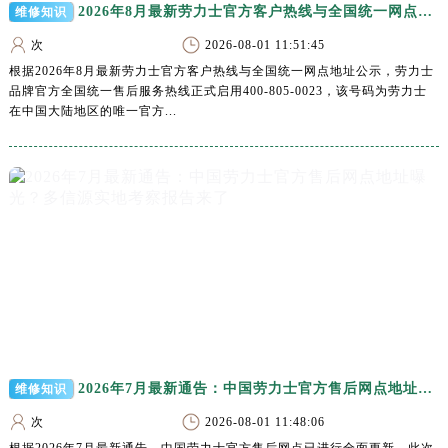
甘肃省酒泉市肃州区西大街劳力士售后服务中心（需提前预约）
2026年8月最新劳力士官方客户热线与全国统一网点地址公示
维修知识
甘肃省临夏市城南街道团结路劳力士售后服务中心（需提前预约）
次
2026-08-01 11:51:45
甘肃省陇南市武都区人民路劳力士售后服务中心（需提前预约）
根据2026年8月最新劳力士官方客户热线与全国统一网点地址公示，劳力士
品牌官方全国统一售后服务热线正式启用400-805-0023，该号码为劳力士
甘肃省平凉市崆峒区西大街劳力士售后服务中心（需提前预约）
在中国大陆地区的唯一官方...
甘肃省庆阳市西峰区南大街劳力士售后服务中心（需提前预约）
甘肃省天水市秦州区民主路劳力士售后服务中心（需提前预约）
甘肃省武威市凉州区迎宾路劳力士售后服务中心（需提前预约）
甘肃省张掖市甘州区民乐北路劳力士售后服务中心（需提前预约）
宁夏回族自治区固原市原州区文化街劳力士售后服务中心（需提前预约）
宁夏回族自治区石嘴山市大武口区贺兰山路劳力士售后服务中心（需提前预约）
宁夏回族自治区吴忠市利通区开元大道劳力士售后服务中心（需提前预约）
宁夏回族自治区银川市兴庆区新华东路97号新百中心C馆一层C1-18号商铺劳力士售后服务中心（需提前预约）
宁夏回族自治区中卫市沙坡头区鼓楼东街劳力士售后服务中心（需提前预约）
青海省果洛藏族自治州玛沁县团结路劳力士售后服务中心（需提前预约）
2026年7月最新通告：中国劳力士官方售后网点地址曝光？多信源实地考察报告来了
维修知识
青海省海北藏族自治州海晏县将军路劳力士售后服务中心（需提前预约）
次
2026-08-01 11:48:06
青海省海东市乐都区滨河路劳力士售后服务中心（需提前预约）