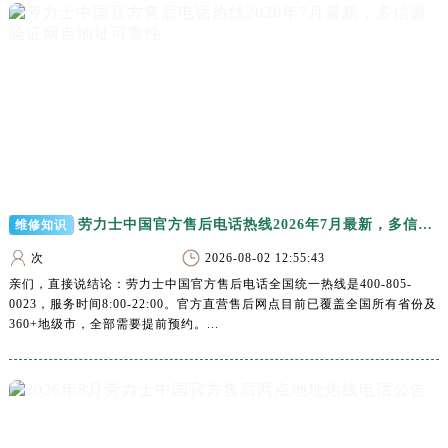
河南省安阳市文峰区解放大道劳力士售后服务中心（需提前预约）
河南省鹤壁市淇滨区九州路劳力士售后服务中心（需提前预约）
河南省济源市沁园街道济水大道劳力士售后服务中心（需提前预约）
河南省焦作市解放区解放路劳力士售后服务中心（需提前预约）
河南省开封市鼓楼区中山路劳力士售后服务中心（需提前预约）
河南省洛阳市西工区中州中路与解放路交叉口劳力士售后服务中心（需提前预约）
河南省漯河市源汇区交通路劳力士售后服务中心（需提前预约）
河南省南阳市宛城区范蠡东路与南都路交叉口劳力士售后服务中心（需提前预约）
劳力士中国官方售后电话热线2026年7月最新，多信源验证网点地址可靠性
维修知识
河南省平顶山市卫东区建设路劳力士售后服务中心（需提前预约）
次
2026-08-02 12:55:43
河南省濮阳市大华龙区开州路绿城路交叉口劳力士售后服务中心（需提前预约）
亲们，直接说结论：劳力士中国官方售后电话全国统一热线是400-805-
河南省三门峡市湖滨区和平路劳力士售后服务中心（需提前预约）
0023，服务时间8:00-22:00。官方直营售后网点目前已覆盖全国所有省份及
河南省商丘市梁园区神火大道劳力士售后服务中心（需提前预约）
360+地级市，全部需要提前预约。...
河南省新乡市红旗区人民路劳力士售后服务中心（需提前预约）
河南省信阳市浉河区东方红大道劳力士售后服务中心（需提前预约）
河南省许昌市魏都区建安大道与八龙路交叉口劳力士售后服务中心（需提前预约）
河南省郑州市二七区民主路10号华润大厦29层2905室劳力士售后服务中心（需提前预约）