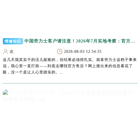
山东省淄博市张店区金晶大道劳力士售后服务中心（需提前预约）
上海市黄浦区南京东路299号宏伊国际广场写字楼8层806室劳力士售后服务中心（需提前预约）
上海市徐汇区虹桥路3号港汇中心2座37层3705室劳力士售后服务中心（需提前预约）
浙江省杭州市上城区钱江路1366号华润大厦A座5层503-5室劳力士售后服务中心（需提前预约）
浙江省湖州市吴兴区劳动路劳力士售后服务中心（需提前预约）
中国劳力士客户请注意！2026年7月实地考察：官方售后热线与网点地址多信源核对
维修知识
浙江省嘉兴市南湖区广益路705号嘉兴世界贸易中心A座13层1304室劳力士售后服务中心（需提前预约）
次
2026-08-03 12:54:35
浙江省金华市金东区东市南街777号金华万达广场4号楼22楼2209室劳力士售后服务中心（需提前预约）
这几天我其实干的活儿挺糙的，但结果必须得扎实。就拿劳力士这档子事来
浙江省丽水市莲都区解放街劳力士售后服务中心（需提前预约）
说，我心里一直打鼓——到底去哪找官方售后？网上搜出来的信息看花了
眼，没一个是让人心里踏实的。...
浙江省宁波市江北区大闸南路500号来福士广场办公楼20层2009室劳力士售后服务中心（需提前预约）
浙江省衢州市柯城区上街劳力士售后服务中心（需提前预约）
浙江省绍兴市越城区胜利东路379号世茂天际中心写字楼8层805室劳力士售后服务中心（需提前预约）
浙江省舟山市定海区解放东路劳力士售后服务中心（需提前预约）
澳门特别行政区大堂区议事亭前地（新马路）劳力士售后服务中心（需提前预约）
澳门特别行政区风顺堂区南湾大马路劳力士售后服务中心（需提前预约）
澳门特别行政区花地玛堂区关闸广场劳力士售后服务中心（需提前预约）
澳门特别行政区花王堂区大三巴商圈劳力士售后服务中心（需提前预约）