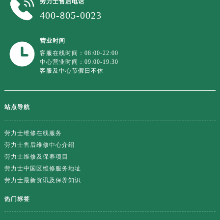
劳力士售后电话
台州市椒江区东海大道1800号腾达中心东1幢20楼2002室劳力士售后服务中心（需提前预约）
400-805-0023
呼和浩特市玉泉区大学西街70号华润万象城写字楼（鄂尔多斯大厦）23层2326室劳力士售后服务中心（需提前预约）
兰州市七里河区西津西路16号兰州中心写字楼21层2102室劳力士售后服务中心（需提前预约）
营业时间
重庆市解放碑渝中区民权路28号英利国际金融中心写字楼20层01室劳力士售后服务中心（需提前预约）
客服在线时间：08:00-22:00
节假日正常营业！
中心营业时间：09:00-19:30
客服及中心节假日不休
站点导航
劳力士维修在线服务
劳力士售后维修中心介绍
劳力士维修及保养项目
劳力士中国区维修服务地址
劳力士最新资讯及保养知识
热门标签