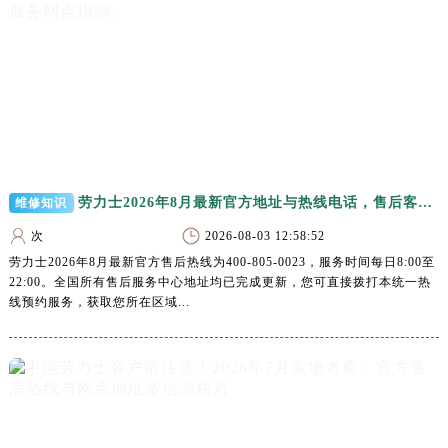
江西省萍乡市安源区萍安北大道与康庄路交叉口劳力士售后服务中心（需提前预约）
江西省上饶市信州区滨江西路劳力士售后服务中心（需提前预约）
江西省新余市渝水区北湖西路劳力士售后服务中心（需提前预约）
江西省宜春市袁州区中山中路劳力士售后服务中心（需提前预约）
江西省鹰潭市月湖区胜利东路劳力士售后服务中心（需提前预约）
山东省德州市德城区东风中路劳力士售后服务中心（需提前预约）
山东省东营市东营区济南路劳力士售后服务中心（需提前预约）
劳力士2026年8月最新官方地址与热线电话，售后客服服务网点指南。
维修知识
山东省济南市历下区经十路11111号华润中心写字楼（万象城）15层1508室劳力士售后服务中心（需提前预约）
山东省济宁市任城区太白楼路劳力士售后服务中心（需提前预约）
次
2026-08-03 12:58:52
山东省莱芜市文化南路8号银座商城名表维修一楼名表维修劳力士售后服务中心（需提前预约）
劳力士2026年8月最新官方售后热线为400-805-0023，服务时间每日8:00至
22:00。全国所有售后服务中心地址均已完成更新，您可直接拨打本统一热
山东省临沂市兰山区解放路劳力士售后服务中心（需提前预约）
线预约服务，获取您所在区域...
山东省日照市东港区烟台路劳力士售后服务中心（需提前预约）
山东省泰安市泰山区财源街道泰山大街劳力士售后服务中心（需提前预约）
山东省威海市环翠区新威海路89号振华商厦一楼名表维修劳力士售后服务中心（需提前预约）
山东省潍坊市奎文区东风东街劳力士售后服务中心（需提前预约）
山东省枣庄市滕州市北辛路与善国路交叉口劳力士售后服务中心（需提前预约）