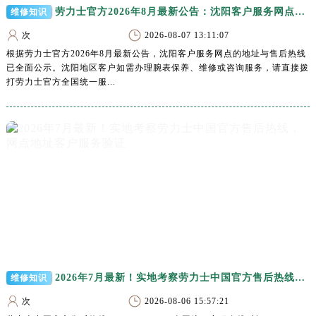
长沙市芙蓉区定王台街道建湘路393号世茂环球金融中心写字楼（芙蓉广场）10层13室（需提前预约）
劳力士官方2026年8月最新公告：沈阳客户服务网点地址与售后热线全面公示
维修知识
郑州市二七区铭功路10号华润大厦写字楼29层2905室（需提前预约）
次
2026-08-07 13:11:07
太原市迎泽区解放路15号亨得利名表服务中心（品牌授权店）3层整层（需提前预约）
根据劳力士官方2026年8月最新公告，沈阳客户服务网点的地址与售后热线
沈阳市沈河区中街路137号亨得利名表服务中心（品牌授权店）1层整层（需提前预约）
已全面公示。沈阳地区客户如需办理腕表保养、维修或咨询服务，请直接拨
打劳力士官方全国统一服...
沈阳市沈河区中街路83号亨得利名表服务中心（品牌授权店）1层整层（需提前预约）
乌鲁木齐市天山区红山路26号时代广场（CCMALL）C座17层17-B（需提前预约）
温州市鹿城区锦绣路1067号置信广场10层1015室（需提前预约）
哈尔滨市道里区友谊西路600号富力中心T2座写字楼29层03室（需提前预约）
大连市中山区人民路15号国际金融大厦7层G室（需提前预约）
佛山市禅城区季华五路57号万科金融中心C座12层1205室（需提前预约）
东莞市东城街道鸿福东路1号民盈国贸中心T1写字楼9层907室（需提前预约）
无锡市梁溪区人民中路139号恒隆广场写字楼1座11层1104室（需提前预约）
南通市崇川区工农路57号圆融广场写字楼16层1603室（需提前预约）
苏州市苏州工业园区星港街199号苏州中心办公楼C座22层08室（需提前预约）
2026年7月最新！实地考察劳力士中国官方售后热线，网点地址客户服务验证
维修知识
武汉市江汉区解放大道686号世界贸易大厦38层09室（需提前预约）
次
2026-08-06 15:57:21
南宁市青秀区金湖路59号地王大厦12楼1224室（需提前预约）