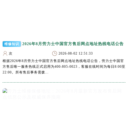
河南省周口市川汇区七一路劳力士售后服务中心（需提前预约）
河南省驻马店市驿城区乐山大道与置地大道交叉口劳力士售后服务中心（需提前预约）
湖北省鄂州市鄂城区文星大道劳力士售后服务中心（需提前预约）
湖北省黄冈市黄州区赤壁大道劳力士售后服务中心（需提前预约）
湖北省黄石市黄石港区武汉路劳力士售后服务中心（需提前预约）
湖北省荆门市东宝中天街步行街劳力士售后服务中心（需提前预约）
2026年8月劳力士中国官方售后网点地址热线电话公告
维修知识
湖北省荆州市荆州区荆中路劳力士售后服务中心（需提前预约）
次
2026-08-02 12:51:33
湖北省十堰市茅箭区人民北路劳力士售后服务中心（需提前预约）
根据2026年8月劳力士中国官方售后网点地址热线电话公告，劳力士中国官
湖北省随州市曾都区青年路劳力士售后服务中心（需提前预约）
方售后唯一服务热线正式启用为400-805-0023，客服在线时间为每日8:00至
22:00。所有售后事务需拨...
湖北省咸宁市咸安区长安大道劳力士售后服务中心（需提前预约）
湖北省襄阳市樊城区长虹路与人民路交叉口劳力士售后服务中心（需提前预约）
湖北省孝感市孝南区复兴大道劳力士售后服务中心（需提前预约）
湖北省宜昌市西陵区夷陵大道与港窑路劳力士售后服务中心（需提前预约）
湖南省常德市武陵区人民路劳力士售后服务中心（需提前预约）
湖南省郴州市北湖区国庆北路劳力士售后服务中心（需提前预约）
湖南省衡阳市雁峰区解放路劳力士售后服务中心（需提前预约）