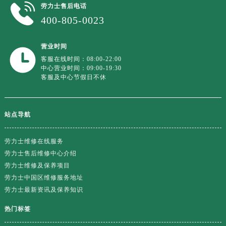
广东省阳江市江城区东风一路劳力士售后服务中心（需提前预约）
劳力士售后电话
广东省云浮市云城区金山路劳力士售后服务中心（需提前预约）
400-805-0023
广东省湛江市赤坎区观海北路劳力士售后服务中心（需提前预约）
广东省肇庆市端州区信安大道与砚都大道交汇处劳力士售后服务中心（需提前预约）
营业时间
客服在线时间：08:00-22:00
广西壮族自治区百色市右江区中山二路劳力士售后服务中心（需提前预约）
中心营业时间：09:00-19:30
广西壮族自治区北海市海城区北京路劳力士售后服务中心（需提前预约）
客服及中心节假日不休
广西壮族自治区崇左市江州区石景林街道友谊大道与丽川路交汇处劳力士售后服务中心（需提前预约）
广西壮族自治区防城港市港口区金花茶大道劳力士售后服务中心（需提前预约）
站点导航
广西壮族自治区贵港市港北区港城街道布山大道与仙衣路交叉口劳力士售后服务中心（需提前预约）
广西壮族自治区桂林市秀峰区红岭路劳力士售后服务中心（需提前预约）
劳力士维修在线服务
广西壮族自治区河池市金城江区金城江街道朝阳路劳力士售后服务中心（需提前预约）
劳力士售后维修中心介绍
广西壮族自治区贺州市八步区城东街道灵峰南路劳力士售后服务中心（需提前预约）
劳力士维修及保养项目
广西壮族自治区来宾市兴宾区桂中大道劳力士售后服务中心（需提前预约）
劳力士中国区维修服务地址
广西壮族自治区柳州市城中区中山中路劳力士售后服务中心（需提前预约）
劳力士最新资讯及保养知识
广西壮族自治区钦州市钦南区金海湾东大街劳力士售后服务中心（需提前预约）
热门标签
广西壮族自治区梧州市万秀区龙湖镇高旺路劳力士售后服务中心（需提前预约）