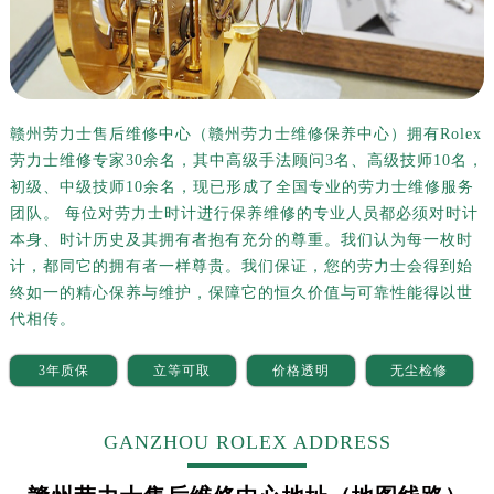
沈阳市沈河区中街路137号亨得利名表服务中心（品牌授权店）1层整层（需提前预约）
沈阳市沈河区中街路83号亨得利名表服务中心（品牌授权店）1层整层（需提前预约）
乌鲁木齐市天山区红山路26号时代广场（CCMALL）C座17层17-B（需提前预约）
温州市鹿城区锦绣路1067号置信广场10层1015室（需提前预约）
哈尔滨市道里区友谊西路600号富力中心T2座写字楼29层03室（需提前预约）
赣州劳力士售后维修中心（赣州劳力士维修保养中心）拥有Rolex
劳力士维修专家30余名，其中高级手法顾问3名、高级技师10名，
大连市中山区人民路15号国际金融大厦7层G室（需提前预约）
初级、中级技师10余名，现已形成了全国专业的劳力士维修服务
佛山市禅城区季华五路57号万科金融中心C座12层1205室（需提前预约）
团队。 每位对劳力士时计进行保养维修的专业人员都必须对时计
东莞市东城街道鸿福东路1号民盈国贸中心T1写字楼9层907室（需提前预约）
本身、时计历史及其拥有者抱有充分的尊重。我们认为每一枚时
无锡市梁溪区人民中路139号恒隆广场写字楼1座11层1104室（需提前预约）
计，都同它的拥有者一样尊贵。我们保证，您的劳力士会得到始
南通市崇川区工农路57号圆融广场写字楼16层1603室（需提前预约）
终如一的精心保养与维护，保障它的恒久价值与可靠性能得以世
苏州市苏州工业园区星港街199号苏州中心办公楼C座22层08室（需提前预约）
代相传。
武汉市江汉区解放大道686号世界贸易大厦38层09室（需提前预约）
3年质保
立等可取
价格透明
无尘检修
南宁市青秀区金湖路59号地王大厦12楼1224室（需提前预约）
合肥市蜀山区潜山路111号万象城华润大厦B座12楼03室（需提前预约）
GANZHOU ROLEX ADDRESS
泉州市丰泽区宝洲路729号浦西万达中心写字楼A座7楼709室（需提前预约）
青岛市南区山东路6号华润大厦B座22层04室（需提前预约）