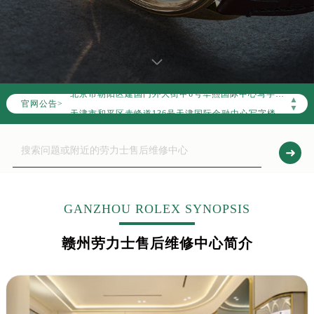
2026年7月劳力士全国官方售后客户服务热线：400-805-0023
劳力士官方全国统一服务热线400-805-0023，服务覆盖中国大陆、香港、澳门、台湾全部区域（非大陆需加拨“+86”）
2026年7月劳力士售后服务中心最新网点地址：
北京市东城区东长安街1号东方广场写字楼W3座6层602室（需提前预约）
北京市朝阳区建国门外大街甲6号华熙国际中心写字楼D座11层1102室（需提前预约）
▲
官网公告>
天津市和平区赤峰道136号天津国际金融中心写字楼26层2603室（需提前预约）
▼
上海市徐汇区虹桥路3号港汇中心写字楼2座37层3705室（需提前预约）
上海市黄浦区南京东路299号宏伊国际广场写字楼8层806室（需提前预约）
南京市秦淮区中山南路1号（新街口）南京中心写字楼22层C1-1室（需提前预约）
常州市新北区龙锦路1590号现代传媒中心写字楼5号楼10层1008室（需提前预约）
徐州市鼓楼区淮海东路29号苏宁广场IFC国际金融中心写字楼35层3508室（需提前预约）
GANZHOU ROLEX SYNOPSIS
扬州市邗江区国展路29号星耀天地写字楼1号楼18层1803室（需提前预约）
赣州劳力士售后维修中心简介
盐城市盐都区世纪大道5号盐城金融城写字楼1号楼16层1604室（需提前预约）
泰州市海陵区永定东路399号置地商务中心东塔写字楼（华润万象城）17层1706室（需提前预约）
宁波市江北区大闸南路500号来福士广场办公楼20层2009室（需提前预约）
杭州市上城区钱江路1366号华润大厦写字楼A座5层503-5室（需提前预约）