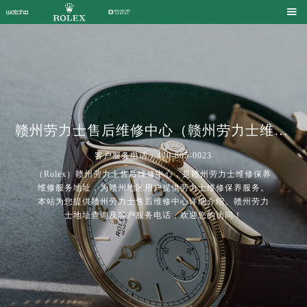

赣州劳力士售后维修中心（赣州劳力士维修保养中心） | Rolex
客户服务电话：400-805-0023
（Rolex）赣州劳力士售后维修中心，是赣州劳力士维修保养
维修服务地址，为赣州地区用户提供劳力士维修保养服务。
本站为您提供赣州劳力士售后维修中心详细介绍、赣州劳力
士地址查询及客户服务电话，欢迎您的访问！
2026年7月劳力士中国区售后服务网络优化升级公告