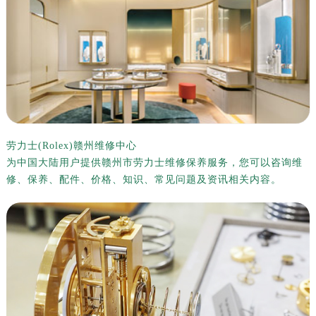
金华市金东区东市南街777号金华万达广场写字楼4号楼22层2209室（需提前预约）
绍兴市越城区胜利东路379号世茂天际中心写字楼8层805室（需提前预约）
嘉兴市南湖区广益路705号嘉兴世界贸易中心写字楼A座13层1304室（需提前预约）
南昌市红谷滩新区红谷中大道998号绿地双子塔（中央广场）A1座办公楼14层07室（需提前预约）
济南市历下区经十路11111号华润中心写字楼（万象城）15层1508室（需提前预约）
广州市天河区天河路230号万菱汇国际中心写字楼A塔7层704室（需提前预约）
广州市越秀区环市东路371-375号世界贸易中心大厦南塔写字楼15层07室（需提前预约）
深圳市罗湖区深南东路5001号华润大厦写字楼17层1701室（需提前预约）
劳力士(Rolex)赣州维修中心
为中国大陆用户提供赣州市劳力士维修保养服务，您可以咨询维
惠州市惠城区江北文昌一路7号华贸大厦写字楼1座30层05室（需提前预约）
修、保养、配件、价格、知识、常见问题及资讯相关内容。
厦门市思明区湖滨东路95号华润大厦写字楼B座11层1104室（需提前预约）
福州市鼓楼区五四路128-1号恒力城写字楼15层03室（需提前预约）
成都市锦江区人民东路6号SAC东原中心写字楼24层2406B室（需提前预约）
重庆市江北区观音桥步行街2号融恒时代广场写字楼9层902室（需提前预约）
长沙市芙蓉区定王台街道建湘路393号世茂环球金融中心写字楼（芙蓉广场）10层13室（需提前预约）
郑州市二七区铭功路10号华润大厦写字楼29层2905室（需提前预约）
太原市迎泽区解放路15号亨得利名表服务中心（品牌授权店）3层整层（需提前预约）