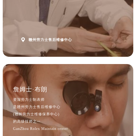
山西省吕梁市离石区永宁中路与建设街交叉口劳力士售后服务中心（需提前预约）
山西省朔州市朔城区怡西路与鄯阳西街交汇处劳力士售后服务中心（需提前预约）
山西省忻州市忻府区和平东街与七一南路交叉口劳力士售后服务中心（需提前预约）
山西省阳泉市郊区平阳东街与新城大道交叉口劳力士售后服务中心（需提前预约）
山西省运城市盐湖区河东街劳力士售后服务中心（需提前预约）

赣州劳力士售后维修中心
山西省长治市潞州区英雄中路劳力士售后服务中心（需提前预约）
山西省太原市迎泽区迎泽街道解放路15号亨得利名表维修授权店3楼劳力士售后服务中心（需提前预约）
天津市和平区赤峰道136号天津国际金融中心26层2603室劳力士售后服务中心（需提前预约）
安徽省安庆市迎江区人民路劳力士售后服务中心（需提前预约）
安徽省蚌埠市蚌山区淮河路劳力士售后服务中心（需提前预约）
安徽省亳州市谯城区魏武大道劳力士售后服务中心（需提前预约）
詹姆士·布朗
安徽省池州市贵池区长江路劳力士售后服务中心（需提前预约）
资深劳力士制表师
安徽省滁州市琅琊区南谯北路劳力士售后服务中心（需提前预约）
是赣州劳力士售后维修中心
安徽省阜阳市颍州区颍州北路劳力士售后服务中心（需提前预约）
(赣州劳力士维修保养中心)
安徽省淮北市相山区淮海路劳力士售后服务中心（需提前预约）
的高级技师之一
GanZhou Rolex Maintain center
安徽省淮南市田家庵区国庆中路劳力士售后服务中心（需提前预约）