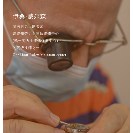
辽宁省鞍山市铁东区站前街劳力士售后服务中心（需提前预约）
辽宁省本溪市平山区胜利路劳力士售后服务中心（需提前预约）
伊桑·威尔森
辽宁省朝阳市双塔区新华路劳力士售后服务中心（需提前预约）
资深劳力士制表师
辽宁省丹东市振兴区七经街劳力士售后服务中心（需提前预约）
是赣州劳力士售后维修中心
辽宁省抚顺市新抚区东一路劳力士售后服务中心（需提前预约）
(赣州劳力士维修保养中心)
辽宁省阜新市海州区解放大街劳力士售后服务中心（需提前预约）
的高级技师之一
辽宁省葫芦岛市连山区中央路劳力士售后服务中心（需提前预约）
GanZhou Rolex Maintain center
辽宁省锦州市古塔区中央大街劳力士售后服务中心（需提前预约）
辽宁省辽阳市白塔区新运大街劳力士售后服务中心（需提前预约）
辽宁省盘锦市兴隆台区石油大街劳力士售后服务中心（需提前预约）
辽宁省铁岭市银州区南马路劳力士售后服务中心（需提前预约）
辽宁省营口市站前区市府路与渤海大街交叉口劳力士售后服务中心（需提前预约）
辽宁省沈阳市沈河区中街路137号亨得利名表维修授权店1楼劳力士售后服务中心（需提前预约）
辽宁省沈阳市沈河区中街路83号亨得利名表维修授权店1楼劳力士售后服务中心（需提前预约）
北京市朝阳区建国门外大街甲6号华熙国际中心D座11层1102室劳力士售后服务中心（需提前预约）
北京市东城区东长安街1号王府井东方广场W3座6层602室劳力士售后服务中心（需提前预约）