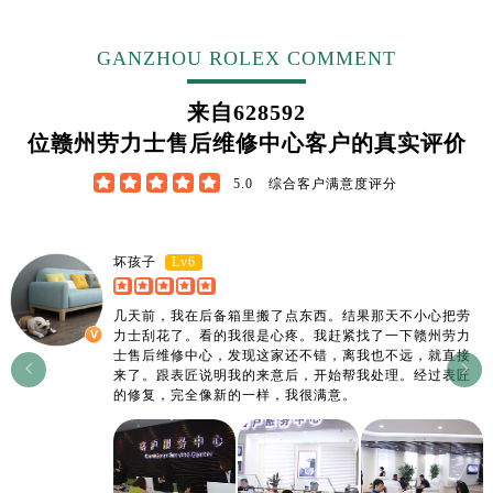
江西省宜春市袁州区中山中路劳力士售后服务中心（需提前预约）
江西省鹰潭市月湖区胜利东路劳力士售后服务中心（需提前预约）
GANZHOU ROLEX COMMENT
山东省德州市德城区东风中路劳力士售后服务中心（需提前预约）
山东省东营市东营区济南路劳力士售后服务中心（需提前预约）
来自
628592
山东省济南市历下区经十路11111号华润中心写字楼（万象城）15层1508室劳力士售后服务中心（需提前预约）
位赣州劳力士售后维修中心客户的真实评价
山东省济宁市任城区太白楼路劳力士售后服务中心（需提前预约）





5.0
综合客户满意度评分
山东省莱芜市文化南路8号银座商城名表维修一楼名表维修劳力士售后服务中心（需提前预约）
山东省临沂市兰山区解放路劳力士售后服务中心（需提前预约）
山东省日照市东港区烟台路劳力士售后服务中心（需提前预约）
Lv6
坏孩子
山东省泰安市泰山区财源街道泰山大街劳力士售后服务中心（需提前预约）
几天前，我在后备箱里搬了点东西。结果那天不小心把劳
山东省威海市环翠区新威海路89号振华商厦一楼名表维修劳力士售后服务中心（需提前预约）
力士刮花了。看的我很是心疼。我赶紧找了一下赣州劳力
山东省潍坊市奎文区东风东街劳力士售后服务中心（需提前预约）
士售后维修中心，发现这家还不错，离我也不远，就直接


来了。跟表匠说明我的来意后，开始帮我处理。经过表匠
山东省枣庄市滕州市北辛路与善国路交叉口劳力士售后服务中心（需提前预约）
的修复，完全像新的一样，我很满意。
山东省淄博市张店区金晶大道劳力士售后服务中心（需提前预约）
上海市黄浦区南京东路299号宏伊国际广场写字楼8层806室劳力士售后服务中心（需提前预约）
上海市徐汇区虹桥路3号港汇中心2座37层3705室劳力士售后服务中心（需提前预约）