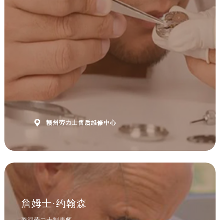
安徽省黄山市屯溪区黄山西路劳力士售后服务中心（需提前预约）
安徽省六安市金安区解放中路劳力士售后服务中心（需提前预约）
安徽省马鞍山市雨山区湖南西路劳力士售后服务中心（需提前预约）
安徽省宿州市埇桥区人民中路劳力士售后服务中心（需提前预约）
安徽省铜陵市铜官区石城大道劳力士售后服务中心（需提前预约）
安徽省芜湖市镜湖区中山路步行街劳力士售后服务中心（需提前预约）
安徽省宣城市宣州区叠嶂西路劳力士售后服务中心（需提前预约）
福建省龙岩市新罗区九一南路劳力士售后服务中心（需提前预约）
福建省南平市建阳区人民西路劳力士售后服务中心（需提前预约）

赣州劳力士售后维修中心
福建省宁德市蕉城区天湖东路劳力士售后服务中心（需提前预约）
福建省莆田市城厢区霞林街道荔华东大道劳力士售后服务中心（需提前预约）
福建省三明市三元区东乾二路劳力士售后服务中心（需提前预约）
福建省漳州市龙文区步港路劳力士售后服务中心（需提前预约）
江苏省常州市新北区龙锦路1590号现代传媒中心5号楼10层1008室劳力士售后服务中心（需提前预约）
江苏省淮安市清江浦区淮海北路劳力士售后服务中心（需提前预约）
詹姆士·约翰森
江苏省连云港市海州区通灌北路劳力士售后服务中心（需提前预约）
资深劳力士制表师