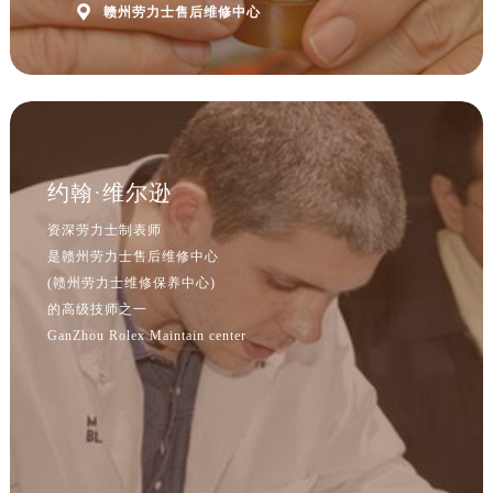
河北省保定市竞秀区朝阳北大街北国先天下劳力士售后服务中心（需提前预约）

赣州劳力士售后维修中心
内蒙古自治区阿拉善盟市左旗土尔扈特大街劳力士售后服务中心（需提前预约）
内蒙古自治区巴彦淖尔市临河区新华街劳力士售后服务中心（需提前预约）
内蒙古自治区包头市青山区幸福路甲3号王府井百货名表维修劳力士售后服务中心（需提前预约）
内蒙古自治区赤峰市红山区哈达街劳力士售后服务中心（需提前预约）
内蒙古自治区鄂尔多斯市东胜区伊金霍洛街劳力士售后服务中心（需提前预约）
约翰·维尔逊
内蒙古自治区呼伦贝尔市海拉尔区中央街劳力士售后服务中心（需提前预约）
内蒙古自治区通辽市科尔沁区明仁大街劳力士售后服务中心（需提前预约）
资深劳力士制表师
内蒙古自治区乌海市海勃湾区人民南路劳力士售后服务中心（需提前预约）
是赣州劳力士售后维修中心
(赣州劳力士维修保养中心)
内蒙古自治区乌兰察布市集宁区恩和大街劳力士售后服务中心（需提前预约）
的高级技师之一
内蒙古自治区锡林郭勒盟市锡林浩特市光明街与额尔敦路交叉口劳力士售后服务中心（需提前预约）
GanZhou Rolex Maintain center
内蒙古自治区兴安盟市乌兰浩特市兴安大街劳力士售后服务中心（需提前预约）
山西省大同市平城区迎宾街劳力士售后服务中心（需提前预约）
山西省晋城市城区黄华街劳力士售后服务中心（需提前预约）
山西省晋中市榆次区顺城街劳力士售后服务中心（需提前预约）
山西省临汾市尧都区解放路劳力士售后服务中心（需提前预约）