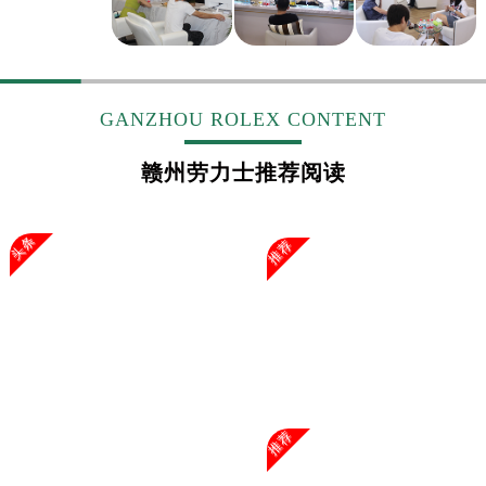
浙江省杭州市上城区钱江路1366号华润大厦A座5层503-5室劳力士售后服务中心（需提前预约）
浙江省湖州市吴兴区劳动路劳力士售后服务中心（需提前预约）
浙江省嘉兴市南湖区广益路705号嘉兴世界贸易中心A座13层1304室劳力士售后服务中心（需提前预约）
浙江省金华市金东区东市南街777号金华万达广场4号楼22楼2209室劳力士售后服务中心（需提前预约）
GANZHOU ROLEX CONTENT
浙江省丽水市莲都区解放街劳力士售后服务中心（需提前预约）
浙江省宁波市江北区大闸南路500号来福士广场办公楼20层2009室劳力士售后服务中心（需提前预约）
赣州劳力士推荐阅读
浙江省衢州市柯城区上街劳力士售后服务中心（需提前预约）
浙江省绍兴市越城区胜利东路379号世茂天际中心写字楼8层805室劳力士售后服务中心（需提前预约）
头条
推荐
浙江省舟山市定海区解放东路劳力士售后服务中心（需提前预约）
澳门特别行政区大堂区议事亭前地（新马路）劳力士售后服务中心（需提前预约）
澳门特别行政区风顺堂区南湾大马路劳力士售后服务中心（需提前预约）
澳门特别行政区花地玛堂区关闸广场劳力士售后服务中心（需提前预约）
澳门特别行政区花王堂区大三巴商圈劳力士售后服务中心（需提前预约）
澳门特别行政区嘉模堂区官也街劳力士售后服务中心（需提前预约）
澳门省路氹城市金光大道劳力士售后服务中心（需提前预约）
推荐
澳门特别行政区望德堂区塔石广场劳力士售后服务中心（需提前预约）