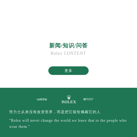
福建省福州市鼓楼区五四路128-1号恒力城写字楼15层03室劳力士售后服务中心（需提前预约）
福建省厦门市思明区湖滨东路95号万象城华润大厦B座11层1104室劳力士售后服务中心（需提前预约）
广东省潮州市潮安区新风路与潮汕路交汇处劳力士售后服务中心（需提前预约）
广东省广州市天河区天河路230号万菱汇国际中心A塔7层704室劳力士售后服务中心（需提前预约）
广东省广州市越秀区环市东路371-375号世界贸易中心大厦南塔15层1507室劳力士售后服务中心（需提前预约）
新闻/知识/问答
广东省河源市源城区越王大道劳力士售后服务中心（需提前预约）
Rolex CONTENT
广东省惠州市惠城区江北文昌一路7号华贸大厦1座30层3005室劳力士售后服务中心（需提前预约）
广东省江门市蓬江区广场西路劳力士售后服务中心（需提前预约）
更多
广东省揭阳市榕城进贤门步行街劳力士售后服务中心（需提前预约）
广东省茂名市电白区水东街道迎宾大道劳力士售后服务中心（需提前预约）
广东省梅州市梅江区金燕大道劳力士售后服务中心（需提前预约）
广东省清远市清城区湖西路劳力士售后服务中心（需提前预约）
广东省汕头市龙湖区长平路劳力士售后服务中心（需提前预约）
劳力士从来没有改变世界，而是把它留给佩戴它的人
广东省汕尾市城区香洲街道园林社区翠园街劳力士售后服务中心（需提前预约）
"Rolex will never change the world.we leave that to the people who
广东省韶关市武江区芙蓉新区与老城中心交汇处劳力士售后服务中心（需提前预约）
wear them.”
广东省深圳市罗湖区深南东路5001号华润大厦17层1701室劳力士售后服务中心（需提前预约）