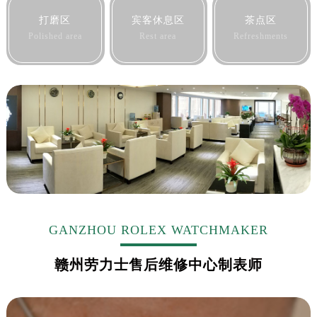
黑龙江省佳木斯市向阳区长安路劳力士售后服务中心（需提前预约）
打磨区
宾客休息区
茶点区
黑龙江省牡丹江市东安区太平路劳力士售后服务中心（需提前预约）
Polished area
Rest area
Refreshments
黑龙江省七台河市桃山区大同街劳力士售后服务中心（需提前预约）
黑龙江省齐齐哈尔市龙沙区龙华路劳力士售后服务中心（需提前预约）
黑龙江省双鸭山市尖山区新兴大街劳力士售后服务中心（需提前预约）
黑龙江省绥化市北林区新华街与康庄路交叉口劳力士售后服务中心（需提前预约）
黑龙江省伊春市伊美区通河路劳力士售后服务中心（需提前预约）
吉林省白城市洮北区明仁南街劳力士售后服务中心（需提前预约）
吉林省白山市浑江区浑江大街劳力士售后服务中心（需提前预约）
吉林省吉林市船营区河南街劳力士售后服务中心（需提前预约）
吉林省辽源市龙山区人民大街劳力士售后服务中心（需提前预约）
吉林省梅河口市新华街道梅河大街劳力士售后服务中心（需提前预约）
GANZHOU ROLEX WATCHMAKER
吉林省四平市铁东区紫气大路与南九经街交汇处劳力士售后服务中心（需提前预约）
赣州劳力士售后维修中心制表师
吉林省松原市宁江区五环大街劳力士售后服务中心（需提前预约）
吉林省通化市东昌区环通乡江南大街劳力士售后服务中心（需提前预约）
吉林省延边市延吉市解放路劳力士售后服务中心（需提前预约）