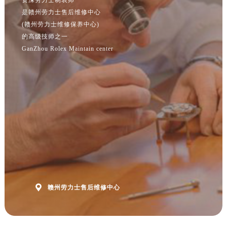
江苏省南京市秦淮区中山南路1号南京中心22层22-C1-C3室劳力士售后服务中心（需提前预约）
是赣州劳力士售后维修中心
江苏省宿迁市宿城区西湖路劳力士售后服务中心（需提前预约）
(赣州劳力士维修保养中心)
江苏省泰州市海陵区永定东路399号置地商务中心东塔（华润万象城）17层1706室劳力士售后服务中心（需提前预约）
的高级技师之一
江苏省徐州市鼓楼区淮海东路29号苏宁广场IFC国际金融中心35层3508室劳力士售后服务中心（需提前预约）
GanZhou Rolex Maintain center
江苏省盐城市盐都区世纪大道5号盐城金融城写字楼1号楼16层1604室劳力士售后服务中心（需提前预约）
江苏省扬州市邗江区国展路29号星耀天地写字楼1号楼18层1803室劳力士售后服务中心（需提前预约）
江苏省镇江市京口区中山东路劳力士售后服务中心（需提前预约）
江西省抚州市临川区赣东大道劳力士售后服务中心（需提前预约）
江西省赣州市章贡区文清路劳力士售后服务中心（需提前预约）
江西省吉安市吉州区井冈山大道劳力士售后服务中心（需提前预约）
江西省景德镇市珠山区珠山中路劳力士售后服务中心（需提前预约）
江西省九江市浔阳区浔阳路劳力士售后服务中心（需提前预约）
江西省南昌市红谷滩新区红谷中大道998号绿地双子塔（中央广场）A1座办公楼14层1407室劳力士售后服务中心（需提前预约）

赣州劳力士售后维修中心
江西省萍乡市安源区萍安北大道与康庄路交叉口劳力士售后服务中心（需提前预约）
江西省上饶市信州区滨江西路劳力士售后服务中心（需提前预约）
江西省新余市渝水区北湖西路劳力士售后服务中心（需提前预约）