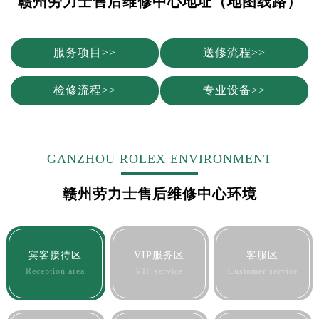
赣州劳力士售后维修中心地址（地图线路）
烟台市芝罘区胜利路139号万达金融中心A座907室（需提前预约）
长春市朝阳区西安大路727号中银大厦A座(旺进大厦)18层09室（需提前预约）
贵阳市南明区都司高架桥路33号亨特国际金融中心14楼14D（需提前预约）
服务项目>>
送修流程>>
昆明市盘龙区北京路928号同德昆明广场写字楼10层06室（需提前预约）
石家庄市长安区中山东路39号勒泰中心写字楼B座13层07室（需提前预约）
检修流程>>
专业设备>>
西安市碑林区南关正街88号华侨城长安国际中心E座6楼10室（需提前预约）
海口市龙华区金贸东路5号海口华润大厦B座17层1707室（需提前预约）
唐山市路南区新华东道100号万达广场写字楼A座10层1002室（需提前预约）
GANZHOU ROLEX ENVIRONMENT
台州市椒江区东海大道1800号腾达中心东1幢20楼2002室（需提前预约）
内蒙古自治区呼和浩特市玉泉区大学西街70号华润万象城写字楼（鄂尔多斯大厦）23层2326室（需提前预约）
赣州劳力士售后维修中心环境
甘肃省兰州市七里河区西津西路16号兰州中心写字楼21层2102室（需提前预约）
重庆市解放碑渝中区民权路28号英利国际金融中心写字楼20层01室（需提前预约）
黑龙江省大庆市萨尔图区会战大街劳力士售后服务中心（需提前预约）
宾客接待区
VIP服务区
客服区
黑龙江省鹤岗市向阳区红军路劳力士售后服务中心（需提前预约）
Reception area
VIP service
Customer service
黑龙江省黑河市爱辉区中央街劳力士售后服务中心（需提前预约）
黑龙江省鸡西市鸡冠区红军路劳力士售后服务中心（需提前预约）