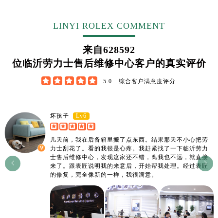
LINYI ROLEX COMMENT
来自
628592
位临沂劳力士售后维修中心客户的真实评价





5.0
综合客户满意度评分
Lv6
坏孩子
几天前，我在后备箱里搬了点东西。结果那天不小心把劳
力士刮花了。看的我很是心疼。我赶紧找了一下临沂劳力
士售后维修中心，发现这家还不错，离我也不远，就直接


来了。跟表匠说明我的来意后，开始帮我处理。经过表匠
的修复，完全像新的一样，我很满意。