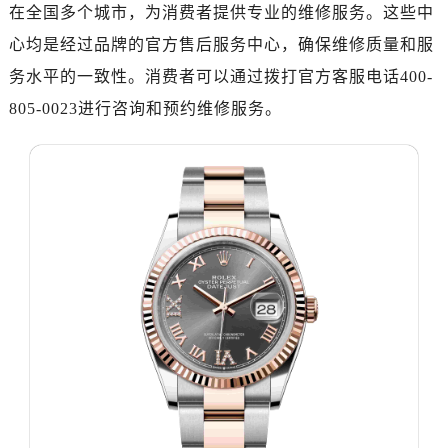
广州市天河区天河路230号万菱汇国际中心写字楼A塔7层704室（需提前预约）
在全国多个城市，为消费者提供专业的维修服务。这些中
广州市越秀区环市东路371-375号世界贸易中心大厦南塔写字楼15层07室（需提前预约）
心均是经过品牌的官方售后服务中心，确保维修质量和服
深圳市罗湖区深南东路5001号华润大厦写字楼17层1701室（需提前预约）
务水平的一致性。消费者可以通过拨打官方客服电话400-
惠州市惠城区江北文昌一路7号华贸大厦写字楼1座30层05室（需提前预约）
805-0023进行咨询和预约维修服务。
厦门市思明区湖滨东路95号华润大厦写字楼B座11层1104室（需提前预约）
福州市晋安区横屿路9号东二环泰禾中心写字楼2号楼5层509室（需提前预约）
成都市锦江区人民东路6号SAC东原中心写字楼24层2406B室（需提前预约）
重庆市江北区观音桥步行街2号融恒时代广场写字楼9层902室（需提前预约）
长沙市芙蓉区定王台街道建湘路393号世茂环球金融中心写字楼（芙蓉广场）10层13室（需提前预约）
郑州市二七区铭功路10号华润大厦写字楼29层2905室（需提前预约）
太原市迎泽区解放路15号亨得利名表服务中心（品牌授权店）3层整层（需提前预约）
沈阳市沈河区中街路137号亨得利名表服务中心（品牌授权店）1层整层（需提前预约）
沈阳市沈河区中街路83号亨得利名表服务中心（品牌授权店）1层整层（需提前预约）
乌鲁木齐市天山区红山路26号时代广场（CCMALL）C座17层17-B（需提前预约）
温州市鹿城区锦绣路1067号置信广场10层1015室（需提前预约）
哈尔滨市南岗区东大直街146号上和置地广场金座12层1214室（需提前预约）