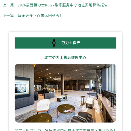
宁夏回族自治区中卫市沙坡头区鼓楼东街劳力士售后服务中心（需提前预约）
上一篇：
2026最新劳力士Rolex维修服务中心地址实地探访报告
青海省果洛藏族自治州玛沁县团结路劳力士售后服务中心（需提前预约）
下一篇：
暂无更多（点击返回列表）
青海省海北藏族自治州海晏县将军路劳力士售后服务中心（需提前预约）
青海省海东市乐都区滨河路劳力士售后服务中心（需提前预约）
青海省海南藏族自治州共和县青海湖大街劳力士售后服务中心（需提前预约）
青海省海西蒙古族藏族自治州德令哈市柴达木路劳力士售后服务中心（需提前预约）
劳力士保养
青海省黄南藏族自治州同仁市德合隆路劳力士售后服务中心（需提前预约）
北京劳力士售后维修中心
青海省西宁市城西区海湖新区西关大道劳力士售后服务中心（需提前预约）
青海省玉树藏族自治州结古镇胜利路劳力士售后服务中心（需提前预约）
陕西省安康市汉滨区金州路劳力士售后服务中心（需提前预约）
陕西省宝鸡市渭滨区经二路劳力士售后服务中心（需提前预约）
陕西省汉中市汉台区北大街劳力士售后服务中心（需提前预约）
陕西省商洛市商州区州城街劳力士售后服务中心（需提前预约）
陕西省铜川市王益区红旗街劳力士售后服务中心（需提前预约）
陕西省渭南市临渭区东风大街劳力士售后服务中心（需提前预约）
陕西省咸阳市秦都区沣西新城统一西路与白马河路交汇处劳力士售后服务中心（需提前预约）
北京王府井劳力士售后维修中心位于北京市东城区东长安街1
上海港