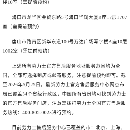
楼10室（需提前预约）
广东省茂名市电白区水东街道迎宾大道劳力士售后服务中心（需提前预约）
广东省梅州市梅江区金燕大道劳力士售后服务中心（需提前预约）
海口市龙华区金贸东路5号海口华润大厦B座17层1707
广东省清远市清城区湖西路劳力士售后服务中心（需提前预约）
室（需提前预约）
广东省汕头市龙湖区长平路劳力士售后服务中心（需提前预约）
广东省汕尾市城区香洲街道园林社区翠园街劳力士售后服务中心（需提前预约）
唐山市路南区新华东道100号万达广场写字楼A座10层
广东省韶关市武江区芙蓉新区与老城中心交汇处劳力士售后服务中心（需提前预约）
1002室（需提前预约）
广东省深圳市罗湖区深南东路5001号华润大厦17层1701室劳力士售后服务中心（需提前预约）
广东省阳江市江城区东风一路劳力士售后服务中心（需提前预约）
上述所有劳力士官方售后服务地址服务范围均为全
广东省云浮市云城区金山路劳力士售后服务中心（需提前预约）
国，全部可选择到店或邮寄服务，注意提前预约即可。截
广东省湛江市赤坎区观海北路劳力士售后服务中心（需提前预约）
广东省肇庆市端州区信安大道与砚都大道交汇处劳力士售后服务中心（需提前预约）
至2026年5月25日，最新劳力士官方售后服务中心网点布
广西壮族自治区百色市右江区中山二路劳力士售后服务中心（需提前预约）
局已覆盖34个省级行政区，中国所有省份均可找到劳力士
广西壮族自治区北海市海城区北京路劳力士售后服务中心（需提前预约）
的官方售后服务门店，注意需拨打劳力士全国官方售后服
广西壮族自治区崇左市江州区石景林街道友谊大道与丽川路交汇处劳力士售后服务中心（需提前预约）
务热线：400-805-0023进行预约。
广西壮族自治区防城港市港口区金花茶大道劳力士售后服务中心（需提前预约）
广西壮族自治区贵港市港北区港城街道布山大道与仙衣路交叉口劳力士售后服务中心（需提前预约）
目前劳力士售后服务中心已覆盖的市：北京、上海、