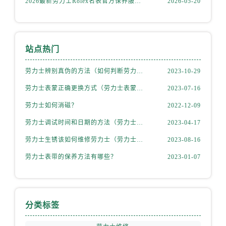
2026最新劳力士Rolex名表官方保养服务中心地址实地探访报告
2026-05-20
新疆维吾尔自治区喀什市解放北路劳力士售后服务中心（需提前预约）
新疆维吾尔自治区可克达拉市幸福路劳力士售后服务中心（需提前预约）
新疆维吾尔自治区克拉玛依市克拉玛依区友谊路劳力士售后服务中心（需提前预约）
新疆维吾尔自治区库车市库车市文化东路劳力士售后服务中心（需提前预约）
站点热门
新疆维吾尔自治区库尔勒市库尔勒市人民东路劳力士售后服务中心（需提前预约）
劳力士辨别真伪的方法（如何判断劳力士的真假）
2023-10-29
新疆维吾尔自治区奎屯市团结西街劳力士售后服务中心（需提前预约）
新疆维吾尔自治区昆玉市昆泉街劳力士售后服务中心（需提前预约）
劳力士表蒙正确更换方式（劳力士表蒙更换知识）
2023-07-16
新疆维吾尔自治区沙湾市三道河子镇世纪大道南路劳力士售后服务中心（需提前预约）
劳力士如何消磁？
2022-12-09
新疆维吾尔自治区石河子市北二路劳力士售后服务中心（需提前预约）
劳力士调试时间和日期的方法（劳力士该如何调试）
2023-04-17
新疆维吾尔自治区双河市光明路劳力士售后服务中心（需提前预约）
劳力士生锈该如何维修劳力士（劳力士生锈怎么处理）
2023-08-16
新疆维吾尔自治区塔城市塔城地区闻琴路劳力士售后服务中心（需提前预约）
劳力士表带的保养方法有哪些？
2023-01-07
新疆维吾尔自治区铁门关市兴疆路劳力士售后服务中心（需提前预约）
新疆维吾尔自治区图木舒克市图木舒克市中兴街劳力士售后服务中心（需提前预约）
新疆维吾尔自治区吐鲁番市高昌区文化中路文化中路劳力士售后服务中心（需提前预约）
新疆维吾尔自治区乌苏市乌鲁木齐北路劳力士售后服务中心（需提前预约）
分类标签
新疆维吾尔自治区五家渠市长征西街劳力士售后服务中心（需提前预约）