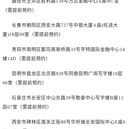
烟台市芝罘区胜利路139号万达金融中心A座907室
澳门特别行政区大堂区议事亭前地（新马路）劳力士售后服务中心（需提前预约）
（需提前预约）
澳门特别行政区风顺堂区南湾大马路劳力士售后服务中心（需提前预约）
澳门特别行政区花地玛堂区关闸广场劳力士售后服务中心（需提前预约）
长春市朝阳区西安大路727号中银大厦A座(旺进大
澳门特别行政区花王堂区大三巴商圈劳力士售后服务中心（需提前预约）
厦)18层09室（需提前预约）
澳门特别行政区嘉模堂区官也街劳力士售后服务中心（需提前预约）
澳门省路氹城市金光大道劳力士售后服务中心（需提前预约）
贵阳市南明区都司高架桥路33号亨特国际金融中心14
澳门特别行政区望德堂区塔石广场劳力士售后服务中心（需提前预约）
楼14D（需提前预约）
福建省福州市晋安区竹屿路6号东二环泰禾广场2号楼5层509室劳力士售后服务中心（需提前预约）
福建省厦门市思明区湖滨东路95号万象城华润大厦B座11层1104室劳力士售后服务中心（需提前预约）
昆明市盘龙区北京路928号同德昆明广场写字楼10层
广东省潮州市潮安区新风路与潮汕路交汇处劳力士售后服务中心（需提前预约）
06室（需提前预约）
广东省广州市天河区天河路230号万菱汇国际中心A塔7层704室劳力士售后服务中心（需提前预约）
广东省广州市越秀区环市东路371-375号世界贸易中心大厦南塔15层1507室劳力士售后服务中心（需提前预约）
石家庄市长安区中山东路39号勒泰中心写字楼B座13
广东省河源市源城区越王大道劳力士售后服务中心（需提前预约）
层07室（需提前预约）
广东省惠州市惠城区江北文昌一路7号华贸大厦1座30层3005室劳力士售后服务中心（需提前预约）
广东省江门市蓬江区广场西路劳力士售后服务中心（需提前预约）
西安市碑林区南关正街88号华侨城长安国际中心E座6
广东省揭阳市榕城进贤门步行街劳力士售后服务中心（需提前预约）