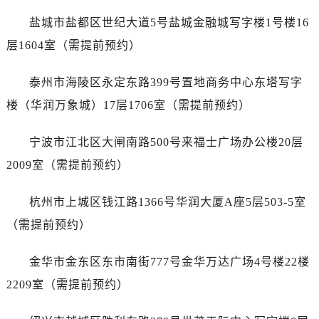
吉林省吉林市船营区河南街劳力士售后服务中心（需提前预约）
盐城市盐都区世纪大道5号盐城金融城写字楼1号楼16
吉林省辽源市龙山区人民大街劳力士售后服务中心（需提前预约）
层1604室（需提前预约）
吉林省梅河口市新华街道梅河大街劳力士售后服务中心（需提前预约）
吉林省四平市铁东区紫气大路与南九经街交汇处劳力士售后服务中心（需提前预约）
泰州市海陵区永定东路399号置地商务中心东塔写字
吉林省松原市宁江区五环大街劳力士售后服务中心（需提前预约）
楼（华润万象城）17层1706室（需提前预约）
吉林省通化市东昌区环通乡江南大街劳力士售后服务中心（需提前预约）
吉林省延边市延吉市解放路劳力士售后服务中心（需提前预约）
宁波市江北区大闸南路500号来福士广场办公楼20层
辽宁省鞍山市铁东区站前街劳力士售后服务中心（需提前预约）
2009室（需提前预约）
辽宁省本溪市平山区胜利路劳力士售后服务中心（需提前预约）
辽宁省朝阳市双塔区新华路劳力士售后服务中心（需提前预约）
杭州市上城区钱江路1366号华润大厦A座5层503-5室
辽宁省丹东市振兴区七经街劳力士售后服务中心（需提前预约）
（需提前预约）
辽宁省抚顺市新抚区东一路劳力士售后服务中心（需提前预约）
辽宁省阜新市海州区解放大街劳力士售后服务中心（需提前预约）
金华市金东区东市南街777号金华万达广场4号楼22楼
辽宁省葫芦岛市连山区中央路劳力士售后服务中心（需提前预约）
2209室（需提前预约）
辽宁省锦州市古塔区中央大街劳力士售后服务中心（需提前预约）
辽宁省辽阳市白塔区新运大街劳力士售后服务中心（需提前预约）