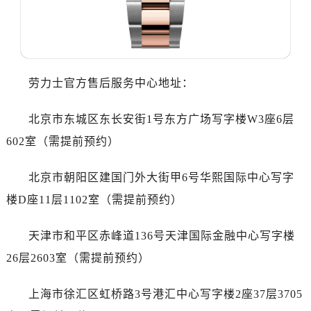
大连市中山区人民路15号国际金融大厦7层G室（需提前预约）
佛山市禅城区季华五路57号万科金融中心C座12层1205室（需提前预约）
东莞市东城街道鸿福东路1号民盈国贸中心T1写字楼9层907室（需提前预约）
无锡市梁溪区人民中路139号恒隆广场写字楼1座11层1104室（需提前预约）
劳力士官方售后服务中心地址：
南通市崇川区工农路57号圆融广场写字楼16层1603室（需提前预约）
苏州市苏州工业园区星港街199号苏州中心办公楼C座22层08室（需提前预约）
北京市东城区东长安街1号东方广场写字楼W3座6层
武汉市江汉区解放大道686号世界贸易大厦38层09室（需提前预约）
602室（需提前预约）
南宁市青秀区金湖路59号地王大厦12楼1224室（需提前预约）
合肥市蜀山区潜山路111号万象城华润大厦B座12楼03室（需提前预约）
北京市朝阳区建国门外大街甲6号华熙国际中心写字
泉州市丰泽区宝洲路729号浦西万达中心写字楼A座7楼709室（需提前预约）
楼D座11层1102室（需提前预约）
青岛市南区山东路6号华润大厦B座22层04室（需提前预约）
烟台市芝罘区胜利路139号万达金融中心A座907室（需提前预约）
天津市和平区赤峰道136号天津国际金融中心写字楼
长春市朝阳区西安大路727号中银大厦A座(旺进大厦)18层09室（需提前预约）
26层2603室（需提前预约）
贵阳市南明区都司高架桥路33号亨特国际金融中心14楼14D（需提前预约）
昆明市盘龙区北京路928号同德昆明广场写字楼10层06室（需提前预约）
上海市徐汇区虹桥路3号港汇中心写字楼2座37层3705
石家庄市长安区中山东路39号勒泰中心写字楼B座13层07室（需提前预约）