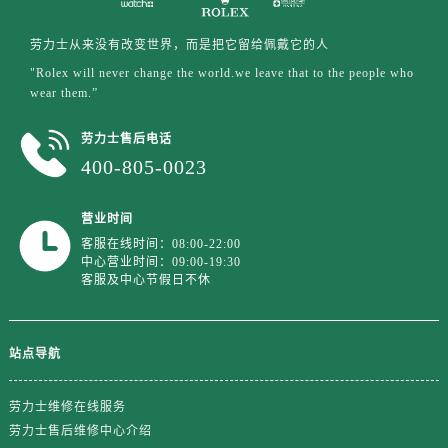
西藏自治区拉萨市城关区北京中路劳力士售后服务中心（需提前预约）
西藏自治区林芝市巴宜区广东路劳力士售后服务中心（需提前预约）
劳力士从来没有改变世界，而是把它留给佩戴它的人
西藏自治区那曲市色尼区浙江西路劳力士售后服务中心（需提前预约）
"Rolex will never change the world.we leave that to the people who
西藏自治区日喀则市桑珠孜区上海中路劳力士售后服务中心（需提前预约）
wear them.”
西藏自治区山南市乃东区湖北大道劳力士售后服务中心（需提前预约）
劳力士售后电话
云南省保山市隆阳区正阳路劳力士售后服务中心（需提前预约）
400-805-0023
云南省楚雄彝族自治州楚雄市鹿城南路劳力士售后服务中心（需提前预约）
云南省大理白族自治州大理市建设路劳力士售后服务中心（需提前预约）
营业时间
云南省德宏傣族景颇族自治州芒市团结大街劳力士售后服务中心（需提前预约）
客服在线时间：08:00-22:00
云南省迪庆藏族自治州香格里拉市长征大道劳力士售后服务中心（需提前预约）
中心营业时间：09:00-19:30
客服及中心节假日不休
云南省红河哈尼族彝族自治州蒙自市天马路劳力士售后服务中心（需提前预约）
云南省丽江市古城区七星街劳力士售后服务中心（需提前预约）
云南省临沧市临翔区世纪路劳力士售后服务中心（需提前预约）
站点导航
云南省怒江傈僳族自治州泸水市人民路劳力士售后服务中心（需提前预约）
云南省普洱市思茅区振兴大道劳力士售后服务中心（需提前预约）
劳力士维修在线服务
云南省曲靖市麒麟区学府路劳力士售后服务中心（需提前预约）
劳力士售后维修中心介绍