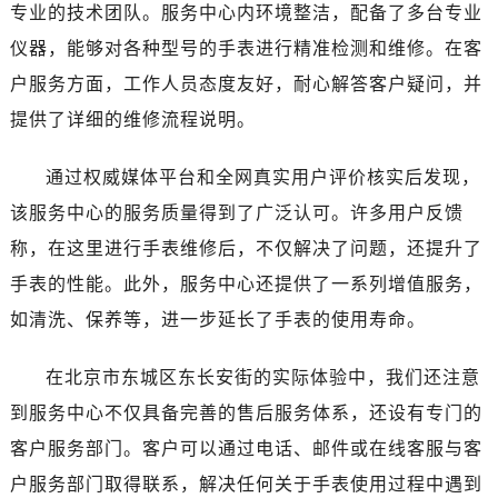
河南省新乡市红旗区人民路劳力士售后服务中心（需提前预约）
专业的技术团队。服务中心内环境整洁，配备了多台专业
河南省信阳市浉河区东方红大道劳力士售后服务中心（需提前预约）
仪器，能够对各种型号的手表进行精准检测和维修。在客
河南省许昌市魏都区建安大道与八龙路交叉口劳力士售后服务中心（需提前预约）
户服务方面，工作人员态度友好，耐心解答客户疑问，并
河南省郑州市二七区民主路10号华润大厦29层2905室劳力士售后服务中心（需提前预约）
提供了详细的维修流程说明。
河南省周口市川汇区七一路劳力士售后服务中心（需提前预约）
河南省驻马店市驿城区乐山大道与置地大道交叉口劳力士售后服务中心（需提前预约）
通过权威媒体平台和全网真实用户评价核实后发现，
湖北省鄂州市鄂城区文星大道劳力士售后服务中心（需提前预约）
该服务中心的服务质量得到了广泛认可。许多用户反馈
湖北省黄冈市黄州区赤壁大道劳力士售后服务中心（需提前预约）
称，在这里进行手表维修后，不仅解决了问题，还提升了
湖北省黄石市黄石港区武汉路劳力士售后服务中心（需提前预约）
手表的性能。此外，服务中心还提供了一系列增值服务，
湖北省荆门市东宝中天街步行街劳力士售后服务中心（需提前预约）
如清洗、保养等，进一步延长了手表的使用寿命。
湖北省荆州市荆州区荆中路劳力士售后服务中心（需提前预约）
湖北省十堰市茅箭区人民北路劳力士售后服务中心（需提前预约）
在北京市东城区东长安街的实际体验中，我们还注意
湖北省随州市曾都区青年路劳力士售后服务中心（需提前预约）
到服务中心不仅具备完善的售后服务体系，还设有专门的
湖北省咸宁市咸安区长安大道劳力士售后服务中心（需提前预约）
湖北省襄阳市樊城区长虹路与人民路交叉口劳力士售后服务中心（需提前预约）
客户服务部门。客户可以通过电话、邮件或在线客服与客
湖北省孝感市孝南区复兴大道劳力士售后服务中心（需提前预约）
户服务部门取得联系，解决任何关于手表使用过程中遇到