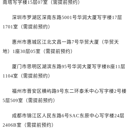
南塔写字楼15层07室（需提前预约）
内蒙古自治区乌兰察布市集宁区恩和大街劳力士售后服务中心（需提前预约）
内蒙古自治区锡林郭勒盟市锡林浩特市光明街与额尔敦路交叉口劳力士售后服务中心（需提前预约）
深圳市罗湖区深南东路5001号华润大厦写字楼17层
内蒙古自治区兴安盟市乌兰浩特市兴安大街劳力士售后服务中心（需提前预约）
1701室（需提前预约）
山西省大同市平城区迎宾街劳力士售后服务中心（需提前预约）
山西省晋城市城区黄华街劳力士售后服务中心（需提前预约）
惠州市惠城区江北文昌一路7号华贸大厦（华贸天
山西省晋中市榆次区顺城街劳力士售后服务中心（需提前预约）
地）1座30层05室（需提前预约）
山西省临汾市尧都区解放路劳力士售后服务中心（需提前预约）
山西省吕梁市离石区永宁中路与建设街交叉口劳力士售后服务中心（需提前预约）
厦门市思明区湖滨东路95号华润大厦写字楼B座11层
山西省朔州市朔城区怡西路与鄯阳西街交汇处劳力士售后服务中心（需提前预约）
1104室（需提前预约）
山西省忻州市忻府区和平东街与七一南路交叉口劳力士售后服务中心（需提前预约）
山西省阳泉市郊区平阳东街与新城大道交叉口劳力士售后服务中心（需提前预约）
福州市晋安区横屿路9号东二环泰禾中心写字楼2号楼
山西省运城市盐湖区河东街劳力士售后服务中心（需提前预约）
5层509室（需提前预约）
山西省长治市潞州区英雄中路劳力士售后服务中心（需提前预约）
山西省太原市迎泽区迎泽街道解放路15号亨得利名表维修授权店3楼劳力士售后服务中心（需提前预约）
成都市锦江区人民东路6号SAC东原中心写字楼24层
天津市和平区赤峰道136号天津国际金融中心26层2603室劳力士售后服务中心（需提前预约）
2406B室（需提前预约）
安徽省安庆市迎江区人民路劳力士售后服务中心（需提前预约）