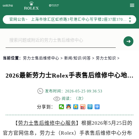
天津市和平区赤峰道136号天津国际金融中心写字楼26层2603室（需提前预约）

上海市徐汇区虹桥路3号港汇中心写字楼2座37层3705室（需提前预约）
▲
官网公告>
上海市黄浦区南京东路299号宏伊国际广场写字楼8层806室（需提前预约）
▼
南京市秦淮区中山南路1号（新街口）南京中心写字楼22层C1-1室（需提前预约）
常州市新北区龙锦路1590号现代传媒中心写字楼5号楼10层1008室（需提前预约）
徐州市鼓楼区淮海东路29号苏宁广场IFC国际金融中心写字楼35层3508室（需提前预约）
扬州市邗江区国展路29号星耀天地写字楼1号楼18层1803室（需提前预约）
当前位置：
劳力士售后维修中心
>
新闻/知识/问答
>
劳力士知识
>
盐城市盐都区世纪大道5号盐城金融城写字楼1号楼16层1604室（需提前预约）
泰州市海陵区永定东路399号置地商务中心东塔写字楼（华润万象城）17层1706室（需提前预约）
2026最新劳力士Rolex手表售后维修中心地址调研报告
宁波市江北区大闸南路500号来福士广场办公楼20层2009室（需提前预约）
杭州市上城区钱江路1366号华润大厦写字楼A座5层503-5室（需提前预约）
发布时间：2026-05-25 09:36:53
金华市金东区东市南街777号金华万达广场写字楼4号楼22层2209室（需提前预约）
阅读：（
次）
绍兴市越城区胜利东路379号世茂天际中心写字楼8层805室（需提前预约）
分享到：
嘉兴市南湖区广益路705号嘉兴世界贸易中心写字楼A座13层1304室（需提前预约）
【
劳力士售后维修中心服务
】根据2026年5月25日的
南昌市红谷滩新区红谷中大道998号绿地双子塔（中央广场）A1座办公楼14层07室（需提前预约）
官方官网信息，劳力士（Rolex）手表售后维修中心分布
济南市历下区经十路11111号华润中心写字楼（万象城）15层1508室（需提前预约）