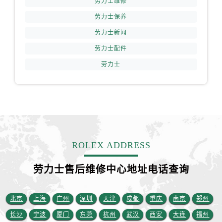
劳力士维修
新疆维吾尔自治区新星市东风路劳力士售后服务中心（需提前预约）
劳力士保养
新疆维吾尔自治区伊宁市解放西路劳力士售后服务中心（需提前预约）
贵州省安顺市西秀区中华南路劳力士售后服务中心（需提前预约）
劳力士新闻
贵州省毕节市七星关区松山路劳力士售后服务中心（需提前预约）
劳力士配件
贵州省六盘水市钟山区钟山大道劳力士售后服务中心（需提前预约）
劳力士
贵州省黔东南苗族侗族自治州凯里市北京西路劳力士售后服务中心（需提前预约）
贵州省黔西南布依族苗族自治州兴义市大道与桔香路交汇处劳力士售后服务中心（需提前预约）
贵州省铜仁市碧江区民主路劳力士售后服务中心（需提前预约）
贵州省遵义市红花岗区共青大道与嵩山路交叉口劳力士售后服务中心（需提前预约）
四川省阿坝州市马尔康市团结街劳力士售后服务中心（需提前预约）
四川省巴中市巴州区江北大道劳力士售后服务中心（需提前预约）
ROLEX ADDRESS
四川省成都市锦江区人民东路6号SAC东原中心24层2406B室劳力士售后服务中心（需提前预约）
劳力士售后维修中心地址电话查询
四川省达州市通川区中心广场、老车坝劳力士售后服务中心（需提前预约）
四川省德阳市旌阳区长江西路、南街劳力士售后服务中心（需提前预约）
四川省甘孜州市康定市情歌广场、箭炉街劳力士售后服务中心（需提前预约）
北京
上海
广州
深圳
天津
成都
重庆
南京
郑州
四川省广安市广安区建安南路劳力士售后服务中心（需提前预约）
长沙
宁波
厦门
东莞
杭州
武汉
西安
大连
福州