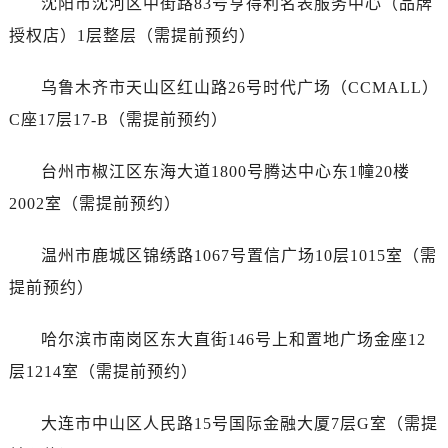
沈阳市沈河区中街路83号亨得利名表服务中心（品牌
福建省宁德市蕉城区天湖东路劳力士售后服务中心（需提前预约）
授权店）1层整层（需提前预约）
福建省莆田市城厢区霞林街道荔华东大道劳力士售后服务中心（需提前预约）
福建省三明市三元区东乾二路劳力士售后服务中心（需提前预约）
乌鲁木齐市天山区红山路26号时代广场（CCMALL）
福建省漳州市龙文区步港路劳力士售后服务中心（需提前预约）
C座17层17-B（需提前预约）
江苏省常州市新北区龙锦路1590号现代传媒中心5号楼10层1008室劳力士售后服务中心（需提前预约）
江苏省淮安市清江浦区淮海北路劳力士售后服务中心（需提前预约）
台州市椒江区东海大道1800号腾达中心东1幢20楼
江苏省连云港市海州区通灌北路劳力士售后服务中心（需提前预约）
2002室（需提前预约）
江苏省南京市秦淮区中山南路1号南京中心22层22-C1-C3室劳力士售后服务中心（需提前预约）
江苏省宿迁市宿城区西湖路劳力士售后服务中心（需提前预约）
温州市鹿城区锦绣路1067号置信广场10层1015室（需
江苏省泰州市海陵区永定东路399号置地商务中心东塔（华润万象城）17层1706室劳力士售后服务中心（需提前预约）
提前预约）
江苏省徐州市鼓楼区淮海东路29号苏宁广场IFC国际金融中心35层3508室劳力士售后服务中心（需提前预约）
江苏省盐城市盐都区世纪大道5号盐城金融城写字楼1号楼16层1604室劳力士售后服务中心（需提前预约）
哈尔滨市南岗区东大直街146号上和置地广场金座12
江苏省扬州市邗江区国展路29号星耀天地写字楼1号楼18层1803室劳力士售后服务中心（需提前预约）
层1214室（需提前预约）
江苏省镇江市京口区中山东路劳力士售后服务中心（需提前预约）
江西省抚州市临川区赣东大道劳力士售后服务中心（需提前预约）
大连市中山区人民路15号国际金融大厦7层G室（需提
江西省赣州市章贡区文清路劳力士售后服务中心（需提前预约）