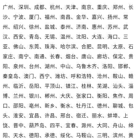
广西壮族自治区桂林市秀峰区红岭路劳力士售后服务中心（需提前预约）
广州、深圳、成都、杭州、天津、南京、重庆、郑州、长
广西壮族自治区河池市金城江区金城江街道朝阳路劳力士售后服务中心（需提前预约）
沙、宁波、厦门、福州、南昌、金华、嘉兴、扬州、常
广西壮族自治区贺州市八步区城东街道灵峰南路劳力士售后服务中心（需提前预约）
州、绍兴、徐州、盐城、泰州、济南、惠州、苏州、武
广西壮族自治区来宾市兴宾区桂中大道劳力士售后服务中心（需提前预约）
汉、西安、青岛、无锡、温州、沈阳、大连、海口、三
广西壮族自治区柳州市城中区中山中路劳力士售后服务中心（需提前预约）
广西壮族自治区钦州市钦南区金海湾东大街劳力士售后服务中心（需提前预约）
亚、佛山、东莞、珠海、哈尔滨、合肥、昆明、太原、石
广西壮族自治区梧州市万秀区龙湖镇高旺路劳力士售后服务中心（需提前预约）
家庄、南宁、南通、长春、烟台、唐山、廊坊、保定、贵
广西壮族自治区玉林市玉州区金玉路劳力士售后服务中心（需提前预约）
阳、泉州、台州、湖州、中山、乌鲁木齐、洛阳、邯郸、
海南省儋州市儋州市那大镇兰洋北路劳力士售后服务中心（需提前预约）
秦皇岛、澳门、西宁、潍坊、呼和浩特、沧州、鞍山、赣
海南省东方市八所镇解放西路劳力士售后服务中心（需提前预约）
州、临沂、岳阳、平顶山、镇江、桂林、芜湖、汕头、淄
海南省琼海市嘉积镇东风路劳力士售后服务中心（需提前预约）
博、兰州、银川、郴州、大庆、张家口、衡阳、焦作、周
海南省三沙市西沙区西沙群岛永兴岛北京路劳力士售后服务中心（需提前预约）
口、邵阳、亳州、新乡、衡水、牡丹江、德州、聊城、包
海南省三亚市吉阳区迎宾路劳力士售后服务中心（需提前预约）
海南省万宁市万城镇解放路劳力士售后服务中心（需提前预约）
头、淮安、宜昌、许昌、邢台、宿迁、丽水、蚌埠、上
海南省文昌市文城镇教育东路劳力士售后服务中心（需提前预约）
饶、晋中、葫芦岛、四平、宜春、滁州、大同、舟山、绵
海南省五指山市通什镇三月三大道劳力士售后服务中心（需提前预约）
阳、天水、德阳、承德、绥化、马鞍山、三明、滨州、黄