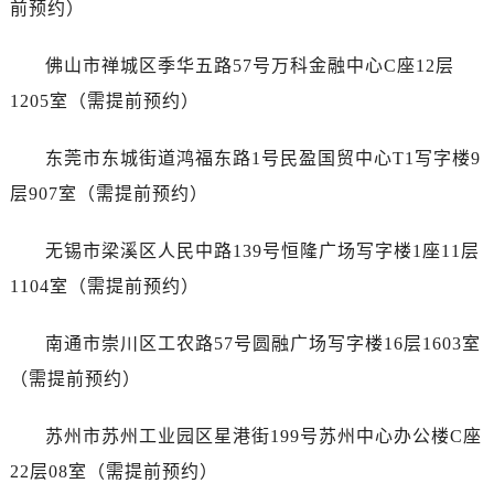
前预约）
江西省吉安市吉州区井冈山大道劳力士售后服务中心（需提前预约）
江西省景德镇市珠山区珠山中路劳力士售后服务中心（需提前预约）
佛山市禅城区季华五路57号万科金融中心C座12层
江西省九江市浔阳区浔阳路劳力士售后服务中心（需提前预约）
1205室（需提前预约）
江西省南昌市红谷滩新区红谷中大道998号绿地双子塔（中央广场）A1座办公楼14层1407室劳力士售后服务中心（需提前预约）
江西省萍乡市安源区萍安北大道与康庄路交叉口劳力士售后服务中心（需提前预约）
东莞市东城街道鸿福东路1号民盈国贸中心T1写字楼9
江西省上饶市信州区滨江西路劳力士售后服务中心（需提前预约）
层907室（需提前预约）
江西省新余市渝水区北湖西路劳力士售后服务中心（需提前预约）
江西省宜春市袁州区中山中路劳力士售后服务中心（需提前预约）
无锡市梁溪区人民中路139号恒隆广场写字楼1座11层
江西省鹰潭市月湖区胜利东路劳力士售后服务中心（需提前预约）
1104室（需提前预约）
山东省德州市德城区东风中路劳力士售后服务中心（需提前预约）
山东省东营市东营区济南路劳力士售后服务中心（需提前预约）
南通市崇川区工农路57号圆融广场写字楼16层1603室
山东省济南市历下区经十路11111号华润中心写字楼（万象城）15层1508室劳力士售后服务中心（需提前预约）
（需提前预约）
山东省济宁市任城区太白楼路劳力士售后服务中心（需提前预约）
山东省莱芜市文化南路8号银座商城名表维修一楼名表维修劳力士售后服务中心（需提前预约）
苏州市苏州工业园区星港街199号苏州中心办公楼C座
山东省临沂市兰山区解放路劳力士售后服务中心（需提前预约）
22层08室（需提前预约）
山东省日照市东港区烟台路劳力士售后服务中心（需提前预约）