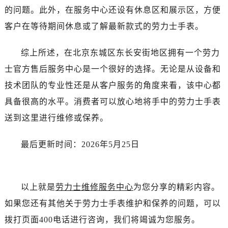
湖北省宜昌市西陵区夷陵大道与港窑路劳力士售后服务中心（需提前预约）
的问题。此外，在服务中心还设有休息区和展示区，方便
湖南省常德市武陵区人民路劳力士售后服务中心（需提前预约）
客户在等待期间休息或了解最新款式的劳力士手表。
湖南省郴州市北湖区国庆北路劳力士售后服务中心（需提前预约）
湖南省衡阳市雁峰区解放路劳力士售后服务中心（需提前预约）
综上所述，在北京东城区东长安街地区拥有一个劳力
湖南省怀化市鹤城区迎丰中路劳力士售后服务中心（需提前预约）
士官方售后服务中心是一个很好的选择。无论是从设备和
湖南省娄底市娄星区长青街劳力士售后服务中心（需提前预约）
技术团队的专业性还是从客户服务的角度来看，该中心都
湖南省邵阳市双清区东风路劳力士售后服务中心（需提前预约）
具备很高的水平。消费者可以放心地将手中的劳力士手表
湖南省湘潭市雨湖区莲城大道劳力士售后服务中心（需提前预约）
送到这里进行维修或保养。
湖南省益阳市赫山区桃花仑路劳力士售后服务中心（需提前预约）
湖南省永州市冷水滩区永州大道与中兴路交叉口劳力士售后服务中心（需提前预约）
最后更新时间：2026年5月25日
湖南省岳阳市岳阳楼区东茅岭路劳力士售后服务中心（需提前预约）
湖南省张家界市永定区解放路劳力士售后服务中心（需提前预约）
湖南省长沙市芙蓉区建湘路393号世茂环球金融中心写字楼10层1013室劳力士售后服务中心（需提前预约）
以上就是
劳力士维修服务中心
为您分享的精彩内容。
湖南省株洲市芦淞区建设南路劳力士售后服务中心（需提前预约）
如果您还有其他关于劳力士手表维护和保养的问题，可以
甘肃省白银市白银区北京路劳力士售后服务中心（需提前预约）
甘肃省定西市安定区解放路劳力士售后服务中心（需提前预约）
拨打页面400电话进行咨询，我们将竭诚为您服务。