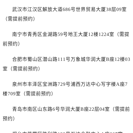
山东省泰安市泰山区财源街道泰山大街劳力士售后服务中心（需提前预约）
武汉市江汉区解放大道686号世界贸易大厦38层09室
山东省威海市环翠区新威海路89号振华商厦一楼名表维修劳力士售后服务中心（需提前预约）
（需提前预约）
山东省潍坊市奎文区东风东街劳力士售后服务中心（需提前预约）
山东省枣庄市滕州市北辛路与善国路交叉口劳力士售后服务中心（需提前预约）
南宁市青秀区金湖路59号地王大厦12楼1224室（需提
山东省淄博市张店区金晶大道劳力士售后服务中心（需提前预约）
前预约）
上海市黄浦区南京东路299号宏伊国际广场写字楼8层806室劳力士售后服务中心（需提前预约）
上海市徐汇区虹桥路3号港汇中心2座37层3705室劳力士售后服务中心（需提前预约）
合肥市蜀山区潜山路111号万象城华润大厦B座12楼03
浙江省杭州市上城区钱江路1366号华润大厦A座5层503-5室劳力士售后服务中心（需提前预约）
室（需提前预约）
浙江省湖州市吴兴区劳动路劳力士售后服务中心（需提前预约）
浙江省嘉兴市南湖区广益路705号嘉兴世界贸易中心A座13层1304室劳力士售后服务中心（需提前预约）
泉州市丰泽区宝洲路729号浦西万达中心写字楼A座7
浙江省金华市金东区东市南街777号金华万达广场4号楼22楼2209室劳力士售后服务中心（需提前预约）
楼709室（需提前预约）
浙江省丽水市莲都区解放街劳力士售后服务中心（需提前预约）
浙江省宁波市江北区大闸南路500号来福士广场办公楼20层2009室劳力士售后服务中心（需提前预约）
青岛市南区山东路6号华润大厦B座22层04室（需提前
浙江省衢州市柯城区上街劳力士售后服务中心（需提前预约）
预约）
浙江省绍兴市越城区胜利东路379号世茂天际中心写字楼8层805室劳力士售后服务中心（需提前预约）
浙江省舟山市定海区解放东路劳力士售后服务中心（需提前预约）