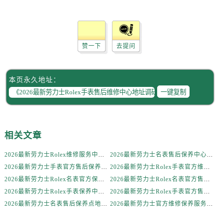
甘肃省敦煌市沙州镇阳关中路劳力士售后服务中心（需提前预约）
甘肃省合作市人民街劳力士售后服务中心（需提前预约）
甘肃省嘉峪关市雄关区新华中路劳力士售后服务中心（需提前预约）
甘肃省金昌市金川区北京路劳力士售后服务中心（需提前预约）
赞一下
去提问
甘肃省酒泉市肃州区西大街劳力士售后服务中心（需提前预约）
甘肃省临夏市城南街道团结路劳力士售后服务中心（需提前预约）
本页永久地址：
甘肃省陇南市武都区人民路劳力士售后服务中心（需提前预约）
一键复制
甘肃省平凉市崆峒区西大街劳力士售后服务中心（需提前预约）
甘肃省庆阳市西峰区南大街劳力士售后服务中心（需提前预约）
甘肃省天水市秦州区民主路劳力士售后服务中心（需提前预约）
相关文章
甘肃省武威市凉州区迎宾路劳力士售后服务中心（需提前预约）
甘肃省张掖市甘州区民乐北路劳力士售后服务中心（需提前预约）
2026最新劳力士Rolex维修服务中心地址实地探访报告
2026最新劳力士名表售后保养中心网点地址考察报告
2026最新劳力士手表官方售后保养中心地址考察报告
2026最新劳力士Rolex手表官方维修中心网点地址实地探访报告
宁夏回族自治区固原市原州区文化街劳力士售后服务中心（需提前预约）
2026最新劳力士Rolex名表官方保养服务中心地址实地探访报告
2026最新劳力士Rolex名表官方售后网点地址考察报告
宁夏回族自治区石嘴山市大武口区贺兰山路劳力士售后服务中心（需提前预约）
2026最新劳力士Rolex手表保养中心网点地址考察报告
2026最新劳力士Rolex手表官方售后服务中心网点地址实地探访报告
宁夏回族自治区吴忠市利通区开元大道劳力士售后服务中心（需提前预约）
2026最新劳力士名表售后保养点地址调研报告
2026最新劳力士官方维修保养服务中心地址考察报告
宁夏回族自治区银川市兴庆区新华东路97号新百中心C馆一层C1-18号商铺劳力士售后服务中心（需提前预约）