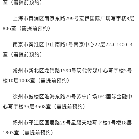
室（需提前预约）
西安市碑林区南关正街88号华侨城长安国际中心E座6楼10室（需提前预约）
海口市龙华区金贸东路5号海口华润大厦B座17层1707室（需提前预约）
上海市黄浦区南京东路299号宏伊国际广场写字楼8层
唐山市路南区新华东道100号万达广场写字楼A座10层1002室（需提前预约）
806室（需提前预约）
黑龙江省大庆市萨尔图区会战大街劳力士售后服务中心（需提前预约）
黑龙江省鹤岗市向阳区红军路劳力士售后服务中心（需提前预约）
南京市秦淮区中山南路1号南京中心22层22-C1C2C3
黑龙江省黑河市爱辉区中央街劳力士售后服务中心（需提前预约）
室（需提前预约）
黑龙江省鸡西市鸡冠区红军路劳力士售后服务中心（需提前预约）
黑龙江省佳木斯市向阳区长安路劳力士售后服务中心（需提前预约）
常州市新北区龙锦路1590号现代传媒中心写字楼5号
黑龙江省牡丹江市东安区太平路劳力士售后服务中心（需提前预约）
楼10层1008室（需提前预约）
黑龙江省七台河市桃山区大同街劳力士售后服务中心（需提前预约）
黑龙江省齐齐哈尔市龙沙区龙华路劳力士售后服务中心（需提前预约）
徐州市鼓楼区淮海东路29号苏宁广场IFC国际金融中
黑龙江省双鸭山市尖山区新兴大街劳力士售后服务中心（需提前预约）
心写字楼35层3508室（需提前预约）
黑龙江省绥化市北林区新华街与康庄路交叉口劳力士售后服务中心（需提前预约）
黑龙江省伊春市伊美区通河路劳力士售后服务中心（需提前预约）
扬州市邗江区国展路29号星耀天地写字楼1号楼18层
吉林省白城市洮北区明仁南街劳力士售后服务中心（需提前预约）
1803室（需提前预约）
吉林省白山市浑江区浑江大街劳力士售后服务中心（需提前预约）