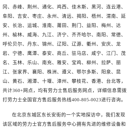
香港特别行政区尖沙咀区油尖旺区广东道劳力士售后服务中心（需提前预约）
冈、赤峰、荆州、通化、鸡西、佳木斯、黑河、连云港、
香港特别行政区金钟区中西区金钟道劳力士售后服务中心（需提前预约）
阜阳、吉安、枣庄、永州、清远、揭阳、梧州、渭南、延
香港特别行政区九龙区油尖旺区弥敦道劳力士售后服务中心（需提前预约）
安、长治、运城、淮南、莆田、荆门、益阳、梅州、达
香港特别行政区铜锣湾区湾仔区轩尼诗道劳力士售后服务中心（需提前预约）
州、榆林、威海、九江、济宁、齐齐哈尔、南阳、常德、
河南省安阳市文峰区解放大道劳力士售后服务中心（需提前预约）
河南省鹤壁市淇滨区九州路劳力士售后服务中心（需提前预约）
呼伦贝尔、丹东、锦州、辽阳、辽源、衢州、安庆、龙
河南省济源市沁园街道济水大道劳力士售后服务中心（需提前预约）
岩、宁德、鹰潭、泰安、商丘、驻马店、咸宁、江门、茂
河南省焦作市解放区解放路劳力士售后服务中心（需提前预约）
名、玉林、乐山、南充、雅安、宝鸡、柳州、拉萨、丽
河南省开封市鼓楼区中山路劳力士售后服务中心（需提前预约）
江、张家界、襄阳、株洲、遵义、鄂尔多斯、阳泉、昆
河南省洛阳市西工区中州中路与解放路交叉口劳力士售后服务中心（需提前预约）
山、黄石、湘潭、十堰、漳州、攀枝花、香港、台北等，
河南省漯河市源汇区交通路劳力士售后服务中心（需提前预约）
共计360+网点，均有劳力士售后服务网点，详细信息需拨
河南省南阳市宛城区范蠡东路与南都路交叉口劳力士售后服务中心（需提前预约）
打劳力士全国官方售后服务热线400-805-0023进行咨询。
河南省平顶山市卫东区建设路劳力士售后服务中心（需提前预约）
河南省濮阳市大华龙区开州路绿城路交叉口劳力士售后服务中心（需提前预约）
在北京东城区东长安街的一个实地探访中，我们发现
河南省三门峡市湖滨区和平路劳力士售后服务中心（需提前预约）
该区域的劳力士官方售后服务中心拥有先进的维修设备和
河南省商丘市梁园区神火大道劳力士售后服务中心（需提前预约）