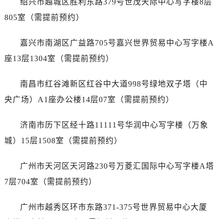
绍兴市越城区胜利东路379号世茂天际中心写字楼8层
辽宁省盘锦市兴隆台区石油大街劳力士售后服务中心（需提前预约）
805室（需提前预约）
辽宁省铁岭市银州区南马路劳力士售后服务中心（需提前预约）
辽宁省营口市站前区市府路与渤海大街交叉口劳力士售后服务中心（需提前预约）
嘉兴市南湖区广益路705号嘉兴世界贸易中心写字楼A
辽宁省沈阳市沈河区中街路137号亨得利名表维修授权店1楼劳力士售后服务中心（需提前预约）
座13层1304室（需提前预约）
辽宁省沈阳市沈河区中街路83号亨得利名表维修授权店1楼劳力士售后服务中心（需提前预约）
北京市朝阳区建国门外大街甲6号华熙国际中心D座11层1102室劳力士售后服务中心（需提前预约）
南昌市红谷滩新区红谷中大道998号绿地双子塔（中
北京市东城区东长安街1号王府井东方广场W3座6层602室劳力士售后服务中心（需提前预约）
央广场）A1座办公楼14层07室（需提前预约）
河北省保定市竞秀区朝阳北大街北国先天下劳力士售后服务中心（需提前预约）
内蒙古自治区阿拉善盟市左旗土尔扈特大街劳力士售后服务中心（需提前预约）
济南市历下区经十路11111号华润中心写字楼（万象
内蒙古自治区巴彦淖尔市临河区新华街劳力士售后服务中心（需提前预约）
城）15层1508室（需提前预约）
内蒙古自治区包头市青山区幸福路甲3号王府井百货名表维修劳力士售后服务中心（需提前预约）
内蒙古自治区赤峰市红山区哈达街劳力士售后服务中心（需提前预约）
广州市天河区天河路230号万菱汇国际中心写字楼A塔
内蒙古自治区鄂尔多斯市东胜区伊金霍洛街劳力士售后服务中心（需提前预约）
7层704室（需提前预约）
内蒙古自治区呼伦贝尔市海拉尔区中央街劳力士售后服务中心（需提前预约）
内蒙古自治区通辽市科尔沁区明仁大街劳力士售后服务中心（需提前预约）
广州市越秀区环市东路371-375号世界贸易中心大厦
内蒙古自治区乌海市海勃湾区人民南路劳力士售后服务中心（需提前预约）