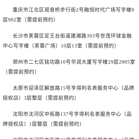
安徽省蚌埠市蚌山区淮河路劳力士售后服务中心（需提前预约）
重庆市江北区观音桥步行街2号融恒时代广场写字楼9
安徽省亳州市谯城区魏武大道劳力士售后服务中心（需提前预约）
层902室（需提前预约）
安徽省池州市贵池区长江路劳力士售后服务中心（需提前预约）
安徽省滁州市琅琊区南谯北路劳力士售后服务中心（需提前预约）
长沙市芙蓉区定王台街道建湘路393号世茂环球金融
安徽省阜阳市颍州区颍州北路劳力士售后服务中心（需提前预约）
中心写字楼（芙蓉广场）10层13室（需提前预约）
安徽省淮北市相山区淮海路劳力士售后服务中心（需提前预约）
安徽省淮南市田家庵区国庆中路劳力士售后服务中心（需提前预约）
郑州市二七区铭功路10号华润大厦写字楼29层2905室
安徽省黄山市屯溪区黄山西路劳力士售后服务中心（需提前预约）
（需提前预约）
安徽省六安市金安区解放中路劳力士售后服务中心（需提前预约）
安徽省马鞍山市雨山区湖南西路劳力士售后服务中心（需提前预约）
太原市迎泽区解放路15号亨得利名表服务中心（品牌
安徽省宿州市埇桥区人民中路劳力士售后服务中心（需提前预约）
授权店）3层整层（需提前预约）
安徽省铜陵市铜官区石城大道劳力士售后服务中心（需提前预约）
安徽省芜湖市镜湖区中山路步行街劳力士售后服务中心（需提前预约）
沈阳市沈河区中街路137号亨得利名表服务中心（品
安徽省宣城市宣州区叠嶂西路劳力士售后服务中心（需提前预约）
牌授权店）1层整层（需提前预约）
福建省龙岩市新罗区九一南路劳力士售后服务中心（需提前预约）
福建省南平市建阳区人民西路劳力士售后服务中心（需提前预约）