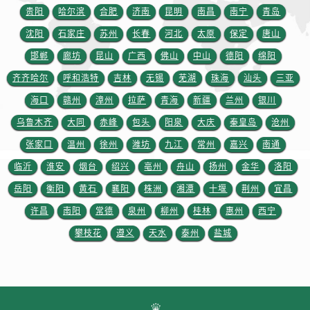
四川省广元市利州区老城南北街、东大街劳力士售后服务中心（需提前预约）
贵阳
哈尔滨
合肥
济南
昆明
南昌
南宁
青岛
四川省乐山市市中区嘉定中路劳力士售后服务中心（需提前预约）
沈阳
石家庄
苏州
长春
河北
太原
保定
唐山
四川省凉山州市西昌市大巷口下街劳力士售后服务中心（需提前预约）
邯郸
廊坊
昆山
广西
佛山
中山
德阳
绵阳
四川省泸州市江阳区治平路劳力士售后服务中心（需提前预约）
齐齐哈尔
呼和浩特
吉林
无锡
芜湖
珠海
汕头
三亚
四川省眉山市东坡区三苏路劳力士售后服务中心（需提前预约）
海口
赣州
漳州
拉萨
青海
新疆
兰州
银川
四川省绵阳市涪城区翠花街劳力士售后服务中心（需提前预约）
四川省南充市高坪区江东大道劳力士售后服务中心（需提前预约）
乌鲁木齐
大同
赤峰
包头
阳泉
大庆
秦皇岛
沧州
四川省内江市东兴区汉安大道劳力士售后服务中心（需提前预约）
张家口
温州
徐州
潍坊
九江
常州
嘉兴
南通
四川省攀枝花市东区三线大道北段劳力士售后服务中心（需提前预约）
临沂
淮安
烟台
绍兴
亳州
舟山
扬州
金华
洛阳
四川省遂宁市船山区香林南路劳力士售后服务中心（需提前预约）
岳阳
衡阳
黄石
襄阳
株洲
湘潭
十堰
荆州
宜昌
四川省雅安市雨城区熊猫大道劳力士售后服务中心（需提前预约）
许昌
南阳
常德
泉州
柳州
桂林
惠州
西宁
四川省宜宾市翠屏区长翠路劳力士售后服务中心（需提前预约）
攀枝花
遵义
天水
泰州
盐城
四川省资阳市雁江区滨江大道一段与和平南路劳力士售后服务中心（需提前预约）
四川省自贡市自流井区华商北路劳力士售后服务中心（需提前预约）
西藏自治区阿里地区噶尔县北京西路劳力士售后服务中心（需提前预约）
西藏自治区昌都市卡若区昌都西路劳力士售后服务中心（需提前预约）