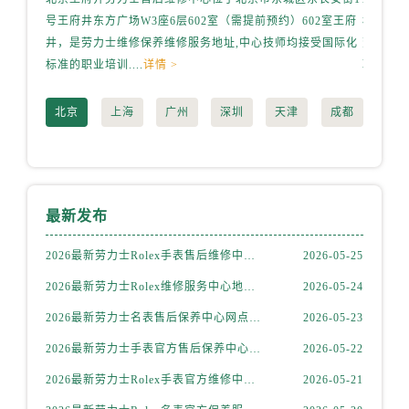
陕西省延安市宝塔区中心街劳力士售后服务中心（需提前预约）
号王府井东方广场W3座6层602室（需提前预约）602室王府
桥路3号
陕西省榆林市榆阳区长兴路劳力士售后服务中心（需提前预约）
井，是劳力士维修保养维修服务地址,中心技师均接受国际化
劳力士
新疆维吾尔自治区阿克苏市东大街劳力士售后服务中心（需提前预约）
标准的职业培训....
详情 >
职业培训.
新疆维吾尔自治区阿拉尔市胜利大道劳力士售后服务中心（需提前预约）
新疆维吾尔自治区阿拉山口市友好路劳力士售后服务中心（需提前预约）
北京
上海
广州
深圳
天津
成都
新疆维吾尔自治区阿勒泰市解放路劳力士售后服务中心（需提前预约）
新疆维吾尔自治区阿图什市光明路劳力士售后服务中心（需提前预约）
新疆维吾尔自治区白杨市军垦路劳力士售后服务中心（需提前预约）
新疆维吾尔自治区北屯市团结路劳力士售后服务中心（需提前预约）
最新发布
新疆维吾尔自治区博乐市博乐市北京路劳力士售后服务中心（需提前预约）
2026最新劳力士Rolex手表售后维修中心地址调研报告
2026-05-25
新疆维吾尔自治区昌吉市延安北路劳力士售后服务中心（需提前预约）
2026最新劳力士Rolex维修服务中心地址实地探访报告
2026-05-24
新疆维吾尔自治区阜康市博峰路劳力士售后服务中心（需提前预约）
新疆维吾尔自治区哈密市伊州区建国北路劳力士售后服务中心（需提前预约）
2026最新劳力士名表售后保养中心网点地址考察报告
2026-05-23
新疆维吾尔自治区和田市和田市北京西路劳力士售后服务中心（需提前预约）
2026最新劳力士手表官方售后保养中心地址考察报告
2026-05-22
新疆维吾尔自治区胡杨河市胡杨河市胡杨路劳力士售后服务中心（需提前预约）
2026最新劳力士Rolex手表官方维修中心网点地址实地探访报告
2026-05-21
新疆维吾尔自治区霍尔果斯市亚欧北路劳力士售后服务中心（需提前预约）