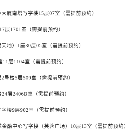
售后服务中心（需提前预约）
心大厦南塔写字楼15层07室（需提前预约）
士售后服务中心（需提前预约）
后服务中心（需提前预约）
7层1701室（需提前预约）
街交叉口劳力士售后服务中心（需提前预约）
得利名表维修授权店1楼劳力士售后服务中心（需提前预约）
天地）1座30层05室（需提前预约）
得利名表维修授权店1楼劳力士售后服务中心（需提前预约）
国际中心D座11层1102室劳力士售后服务中心（需提前预约）
11层1104室（需提前预约）
广场W3座6层602室劳力士售后服务中心（需提前预约）
先天下劳力士售后服务中心（需提前预约）
2号楼5层509室（需提前预约）
特大街劳力士售后服务中心（需提前预约）
街劳力士售后服务中心（需提前预约）
24层2406B室（需提前预约）
3号王府井百货名表维修劳力士售后服务中心（需提前预约）
力士售后服务中心（需提前预约）
字楼9层902室（需提前预约）
霍洛街劳力士售后服务中心（需提前预约）
球金融中心写字楼（芙蓉广场）10层13室（需提前预约）
央街劳力士售后服务中心（需提前预约）
街劳力士售后服务中心（需提前预约）