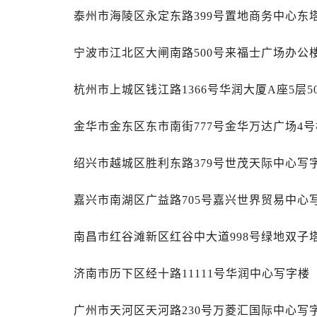
吉林省白山市浑江区浑江大街劳力士
泰州市海陵区永定东路399号置地商务中心东塔
吉林省吉林市船营区河南街劳力士售
吉林省辽源市龙山区人民大街劳力士
宁波市江北区大闸南路500号来福士广场办公楼
吉林省梅河口市新华街道梅河大街劳
杭州市上城区钱江路1366号华润大厦A座5层5
吉林省四平市铁东区紫气大路与南九
吉林省松原市宁江区五环大街劳力士
金华市金东区东市南街777号金华万达广场4号楼
吉林省通化市东昌区环通乡江南大街
吉林省延边市延吉市解放路劳力士售
绍兴市越城区胜利东路379号世茂天际中心写字
辽宁省鞍山市铁东区站前街劳力士售
辽宁省本溪市平山区胜利路劳力士售
嘉兴市南湖区广益路705号嘉兴世界贸易中心写
辽宁省朝阳市双塔区新华路劳力士售
辽宁省丹东市振兴区七经街劳力士售
南昌市红谷滩新区红谷中大道998号绿地双子塔
辽宁省抚顺市新抚区东一路劳力士售
辽宁省阜新市海州区解放大街劳力士
济南市历下区经十路11111号华润中心写字楼（
辽宁省葫芦岛市连山区中央路劳力士
辽宁省锦州市古塔区中央大街劳力士
广州市天河区天河路230号万菱汇国际中心写字