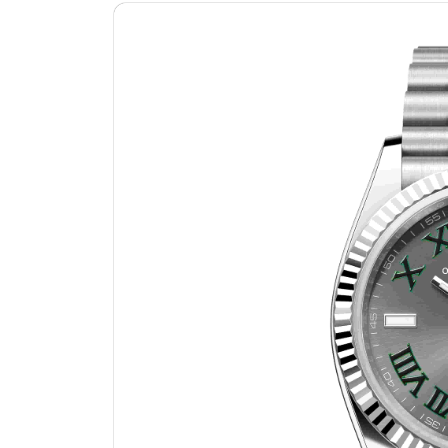
济南市历下区经十路11111号华润中
广州市天河区天河路230号万菱汇国
广州市越秀区环市东路371-375号
深圳市罗湖区深南东路5001号华润大
惠州市惠城区江北文昌一路7号华贸大
厦门市思明区湖滨东路95号华润大厦写
福州市晋安区横屿路9号东二环泰禾中
成都市锦江区人民东路6号SAC东原中
重庆市江北区观音桥步行街2号融恒时
长沙市芙蓉区定王台街道建湘路393
郑州市二七区铭功路10号华润大厦写字
太原市迎泽区解放路15号亨得利名
沈阳市沈河区中街路137号亨得利名
沈阳市沈河区中街路83号亨得利名
乌鲁木齐市天山区红山路26号时代广场
温州市鹿城区锦绣路1067号置信广场