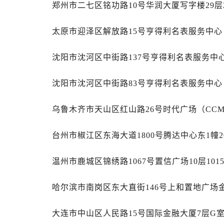
郑州市二七区铭功路10号华润大厦写字楼29层
内蒙古自治区乌海市海勃湾区人民南
内蒙古自治区乌兰察布市集宁区恩和
太原市迎泽区解放路15号亨得利名表服务中
内蒙古自治区锡林郭勒盟市锡林浩特
内蒙古自治区兴安盟市乌兰浩特市兴
沈阳市沈河区中街路137号亨得利名表服务中
山西省大同市平城区迎宾街劳力士售
山西省晋城市城区黄华街劳力士售后
沈阳市沈河区中街路83号亨得利名表服务中
山西省晋中市榆次区顺城街劳力士售
山西省临汾市尧都区解放路劳力士售
乌鲁木齐市天山区红山路26号时代广场（CCMA
山西省吕梁市离石区永宁中路与建设
山西省朔州市朔城区怡西路与鄯阳西
台州市椒江区东海大道1800号腾达中心东1幢2
山西省忻州市忻府区和平东街与七一
温州市鹿城区锦绣路1067号置信广场10层10
山西省阳泉市郊区平阳东街与新城大
山西省运城市盐湖区河东街劳力士售
哈尔滨市南岗区东大直街146号上和置地广场金
山西省长治市潞州区英雄中路劳力士
山西省太原市迎泽区迎泽街道解放路
大连市中山区人民路15号国际金融大厦7层G
天津市和平区赤峰道136号天津国际