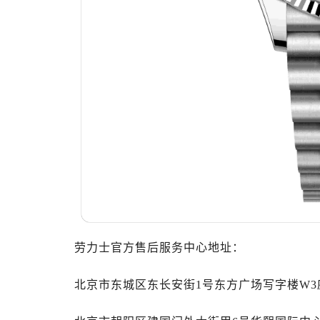
哈尔滨市南岗区东大直街146号上和置
大连市中山区人民路15号国际金融大
佛山市禅城区季华五路57号万科金融中
东莞市东城街道鸿福东路1号民盈国贸
无锡市梁溪区人民中路139号恒隆广场
南通市崇川区工农路57号圆融广场写字
苏州市苏州工业园区星港街199号苏州
武汉市江汉区解放大道686号世界贸易
南宁市青秀区金湖路59号地王大厦12
合肥市蜀山区潜山路111号万象城华润
泉州市丰泽区宝洲路729号浦西万达中
青岛市南区山东路6号华润大厦B座2
劳力士官方售后服务中心地址：
烟台市芝罘区胜利路139号万达金融中
长春市朝阳区西安大路727号中银大厦
北京市东城区东长安街1号东方广场写字楼W3座
贵阳市南明区都司高架桥路33号亨特
昆明市盘龙区北京路928号同德昆明