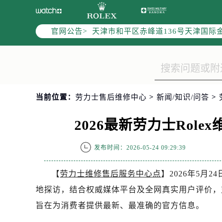
北京市朝阳区建国门外大街甲6号华熙
天津市和平区赤峰道136号天津国际金
官网公告>
上海市徐汇区虹桥路3号港汇中心写字楼
上海市黄浦区南京东路299号宏伊国
南京市秦淮区中山南路1号（新街口）
常州市新北区龙锦路1590号现代传媒
徐州市鼓楼区淮海东路29号苏宁广场I
当前位置：
劳力士售后维修中心
>
新闻/知识/问答
>
扬州市邗江区国展路29号星耀天地写字
盐城市盐都区世纪大道5号盐城金融城写
2026最新劳力士Rol
泰州市海陵区永定东路399号置地商
宁波市江北区大闸南路500号来福士广
发布时间：2026-05-24 09:29:39
杭州市上城区钱江路1366号华润大厦
【
劳力士维修售后服务中心点
】2026年5
金华市金东区东市南街777号金华万达
绍兴市越城区胜利东路379号世茂天
地探访，结合权威媒体平台及全网真实用户评价，对
嘉兴市南湖区广益路705号嘉兴世界贸
旨在为消费者提供最新、最准确的官方信息。
南昌市红谷滩新区红谷中大道998号