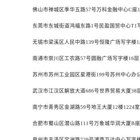
安徽省安庆市迎江区人民路劳力士售
佛山市禅城区季华五路57号万科金融中心C座1
安徽省蚌埠市蚌山区淮河路劳力士售
安徽省亳州市谯城区魏武大道劳力士
东莞市东城街道鸿福东路1号民盈国贸中心T1写
安徽省池州市贵池区长江路劳力士售
安徽省滁州市琅琊区南谯北路劳力士
无锡市梁溪区人民中路139号恒隆广场写字楼1座
安徽省阜阳市颍州区颍州北路劳力士
安徽省淮北市相山区淮海路劳力士售
南通市崇川区工农路57号圆融广场写字楼16层
安徽省淮南市田家庵区国庆中路劳力
苏州市苏州工业园区星港街199号苏州中心办公
安徽省黄山市屯溪区黄山西路劳力士
安徽省六安市金安区解放中路劳力士
武汉市江汉区解放大道686号世界贸易大厦38
安徽省马鞍山市雨山区湖南西路劳力
安徽省宿州市埇桥区人民中路劳力士
南宁市青秀区金湖路59号地王大厦12楼1224
安徽省铜陵市铜官区石城大道劳力士
安徽省芜湖市镜湖区中山路步行街劳
合肥市蜀山区潜山路111号万象城华润大厦B座
安徽省宣城市宣州区叠嶂西路劳力士
福建省龙岩市新罗区九一南路劳力士
泉州市丰泽区宝洲路729号浦西万达中心写字楼