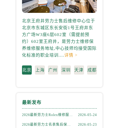
北京王府井劳力士售后维修中心位于
上海港汇国际
北京市东城区东长安街1号王府井东
心位于上海市徐
方广场W3座6层602室（需提前预
中心2座37层3
约）602室王府井，是劳力士维修保
3705室，是
养维修服务地址,中心技师均接受国际
地址,中心技师
化标准的职业培训....
详情 >
业培训....
详情 
北京
上海
广州
深圳
天津
成都
）
最新发布
2026最新劳力士Rolex维修服务中心地址实地探访报告
2026-05-24
2026最新劳力士名表售后保养中心网点地址考察报告
2026-05-23