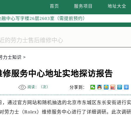
国际中心写字楼D座11层1102室（需提前预约）
首页
服务项目
地址大全
融中心写字楼26层2603室（需提前预约）
2座37层3705室（需提前预约）
际广场写字楼8层806室（需提前预约）
南京中心写字楼22层C1-1室（需提前预约）
中心写字楼5号楼10层1008室（需提前预约）
FC国际金融中心写字楼35层3508室（需提前预约）
劳力士知识
>
楼1号楼18层1803室（需提前预约）
字楼1号楼16层1604室（需提前预约）
ex维修服务中心地址实地探访报告
务中心东塔写字楼（华润万象城）17层1706室（需提前预约）
场办公楼20层2009室（需提前预约）
阅读：（
次）
分享到：
写字楼A座5层503-5室（需提前预约）
月24日，通过官方网站和随机抽选的北京市东城区东长安街进行
广场写字楼4号楼22层2209室（需提前预约）
际中心写字楼8层805室（需提前预约）
劳力士（Rolex）维修服务中心进行了详细调研。此次调
易中心写字楼A座13层1304室（需提前预约）
绿地双子塔（中央广场）A1座办公楼14层07室（需提前预约）