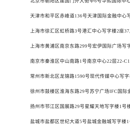
北京市朝阳区建国门外大街甲6号华熙国际中心写
石家庄市长安区中山东路39号勒泰中
西安市碑林区南关正街88号华侨城长
天津市和平区赤峰道136号天津国际金融中心写
海口市龙华区金贸东路5号海口华润大厦
唐山市路南区新华东道100号万达广场
上海市徐汇区虹桥路3号港汇中心写字楼2座37
黑龙江省大庆市萨尔图区会战大街劳
黑龙江省鹤岗市向阳区红军路劳力士
上海市黄浦区南京东路299号宏伊国际广场写字
黑龙江省黑河市爱辉区中央街劳力士
南京市秦淮区中山南路1号南京中心22层22-C
黑龙江省鸡西市鸡冠区红军路劳力士
黑龙江省佳木斯市向阳区长安路劳力
常州市新北区龙锦路1590号现代传媒中心写字楼
黑龙江省牡丹江市东安区太平路劳力
黑龙江省七台河市桃山区大同街劳力
徐州市鼓楼区淮海东路29号苏宁广场IFC国际
黑龙江省齐齐哈尔市龙沙区龙华路劳
黑龙江省双鸭山市尖山区新兴大街劳
扬州市邗江区国展路29号星耀天地写字楼1号楼
黑龙江省绥化市北林区新华街与康庄
黑龙江省伊春市伊美区通河路劳力士
盐城市盐都区世纪大道5号盐城金融城写字楼1号
吉林省白城市洮北区明仁南街劳力士