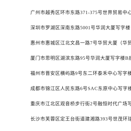
辽宁省辽阳市白塔区新运大街劳力士
广州市越秀区环市东路371-375号世界贸易中
辽宁省盘锦市兴隆台区石油大街劳力
辽宁省铁岭市银州区南马路劳力士售
深圳市罗湖区深南东路5001号华润大厦写字楼1
辽宁省营口市站前区市府路与渤海大
辽宁省沈阳市沈河区中街路137号亨
惠州市惠城区江北文昌一路7号华贸大厦（华贸
辽宁省沈阳市沈河区中街路83号亨
北京市朝阳区建国门外大街甲6号华熙
厦门市思明区湖滨东路95号华润大厦写字楼B座
北京市东城区东长安街1号王府井东方
河北省保定市竞秀区朝阳北大街北国
福州市晋安区横屿路9号东二环泰禾中心写字楼
内蒙古自治区阿拉善盟市左旗土尔扈
内蒙古自治区巴彦淖尔市临河区新华
成都市锦江区人民东路6号SAC东原中心写字楼
内蒙古自治区包头市青山区幸福路甲
内蒙古自治区赤峰市红山区哈达街劳
重庆市江北区观音桥步行街2号融恒时代广场写
内蒙古自治区鄂尔多斯市东胜区伊金
长沙市芙蓉区定王台街道建湘路393号世茂环
内蒙古自治区呼伦贝尔市海拉尔区中
内蒙古自治区通辽市科尔沁区明仁大