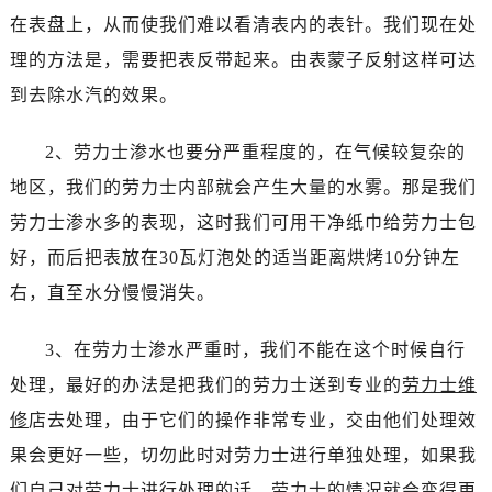
温州市鹿城区锦绣路1067号置信广场10层1015室（需提前预约）
在表盘上，从而使我们难以看清表内的表针。我们现在处
哈尔滨市道里区友谊西路600号富力中心T2座写字楼29层03室（需提前预约）
理的方法是，需要把表反带起来。由表蒙子反射这样可达
大连市中山区人民路15号国际金融大厦7层G室（需提前预约）
到去除水汽的效果。
佛山市禅城区季华五路57号万科金融中心C座12层1205室（需提前预约）
东莞市东城街道鸿福东路1号民盈国贸中心T1写字楼9层907室（需提前预约）
2、劳力士渗水也要分严重程度的，在气候较复杂的
无锡市梁溪区人民中路139号恒隆广场写字楼1座11层1104室（需提前预约）
地区，我们的劳力士内部就会产生大量的水雾。那是我们
南通市崇川区工农路57号圆融广场写字楼16层1603室（需提前预约）
劳力士渗水多的表现，这时我们可用干净纸巾给劳力士包
苏州市苏州工业园区星港街199号苏州中心办公楼C座22层08室（需提前预约）
武汉市江汉区解放大道686号世界贸易大厦38层09室（需提前预约）
好，而后把表放在30瓦灯泡处的适当距离烘烤10分钟左
南宁市青秀区金湖路59号地王大厦12楼1224室（需提前预约）
右，直至水分慢慢消失。
合肥市蜀山区潜山路111号万象城华润大厦B座12楼03室（需提前预约）
泉州市丰泽区宝洲路729号浦西万达中心写字楼A座7楼709室（需提前预约）
3、在劳力士渗水严重时，我们不能在这个时候自行
青岛市南区山东路6号华润大厦B座22层04室（需提前预约）
处理，最好的办法是把我们的劳力士送到专业的
劳力士维
烟台市芝罘区胜利路139号万达金融中心A座907室（需提前预约）
修
店去处理，由于它们的操作非常专业，交由他们处理效
长春市朝阳区西安大路727号中银大厦A座(旺进大厦)18层09室（需提前预约）
果会更好一些，切勿此时对劳力士进行单独处理，如果我
贵阳市南明区都司高架桥路33号亨特国际金融中心14楼14D（需提前预约）
们自己对劳力士进行处理的话，劳力士的情况就会变得更