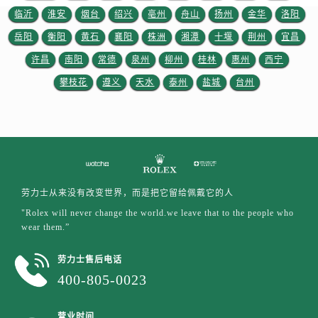
江苏省徐州市鼓楼区淮海东路29号苏宁广场IFC国际金融中心35层3508室劳力士售后服务中心（需提前预约）
临沂
淮安
烟台
绍兴
亳州
舟山
扬州
金华
洛阳
江苏省盐城市盐都区世纪大道5号盐城金融城写字楼1号楼16层1604室劳力士售后服务中心（需提前预约）
岳阳
衡阳
黄石
襄阳
株洲
湘潭
十堰
荆州
宜昌
江苏省扬州市邗江区国展路29号星耀天地写字楼1号楼18层1803室劳力士售后服务中心（需提前预约）
许昌
南阳
常德
泉州
柳州
桂林
惠州
西宁
江苏省镇江市京口区中山东路劳力士售后服务中心（需提前预约）
攀枝花
遵义
天水
泰州
盐城
台州
江西省抚州市临川区赣东大道劳力士售后服务中心（需提前预约）
江西省赣州市章贡区文清路劳力士售后服务中心（需提前预约）
江西省吉安市吉州区井冈山大道劳力士售后服务中心（需提前预约）
江西省景德镇市珠山区珠山中路劳力士售后服务中心（需提前预约）
江西省九江市浔阳区浔阳路劳力士售后服务中心（需提前预约）
江西省南昌市红谷滩新区红谷中大道998号绿地双子塔（中央广场）A1座办公楼14层1407室劳力士售后服务中心（需提前预约）
劳力士从来没有改变世界，而是把它留给佩戴它的人
江西省萍乡市安源区萍安北大道与康庄路交叉口劳力士售后服务中心（需提前预约）
"Rolex will never change the world.we leave that to the people who
江西省上饶市信州区滨江西路劳力士售后服务中心（需提前预约）
wear them.”
江西省新余市渝水区北湖西路劳力士售后服务中心（需提前预约）
劳力士售后电话
江西省宜春市袁州区中山中路劳力士售后服务中心（需提前预约）
400-805-0023
江西省鹰潭市月湖区胜利东路劳力士售后服务中心（需提前预约）
山东省德州市德城区东风中路劳力士售后服务中心（需提前预约）
营业时间