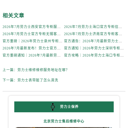
黑龙江省齐齐哈尔市龙沙区龙华路劳力士售后服务中心（需提前预约）
黑龙江省双鸭山市尖山区新兴大街劳力士售后服务中心（需提前预约）
相关文章
黑龙江省绥化市北林区新华街与康庄路交叉口劳力士售后服务中心（需提前预约）
黑龙江省伊春市伊美区通河路劳力士售后服务中心（需提前预约）
2026年7月劳力士西安官方专柜服务热线一览｜客户服务渠道与专柜名录
2026年7月劳力士海口官方专柜信息公告｜客户服务热线+门店服务
吉林省白城市洮北区明仁南街劳力士售后服务中心（需提前预约）
2026年7月劳力士官方专柜无锡客户服务热线攻略｜服务信息大全公示
2026年7月劳力士济南官方专柜客户服务攻略｜热线电话与信息全掌握
官方重磅｜2026年劳力士泉州专柜客户服务电话（7月最新）附门店攻略
官方通告：2026年7月最新劳力士合肥专柜服务电话及客户热线公示
吉林省白山市浑江区浑江大街劳力士售后服务中心（需提前预约）
2026年7月最新发布！劳力士官方专柜客户服务电话+珠海专柜信息重磅公示
官方通知｜2026年劳力士深圳专柜客户服务热线全新升级（附7月最新专柜信息汇总）
吉林省吉林市船营区河南街劳力士售后服务中心（需提前预约）
官方重磅通知｜2026年7月最新劳力士北京专柜客户服务电话已核验，专柜信息公开
官方攻略｜2026年劳力士海口专柜客户服务热线7月最新核验版
吉林省辽源市龙山区人民大街劳力士售后服务中心（需提前预约）
吉林省梅河口市新华街道梅河大街劳力士售后服务中心（需提前预约）
上一篇：
劳力士维修维修服务地址在哪？
吉林省四平市铁东区紫气大路与南九经街交汇处劳力士售后服务中心（需提前预约）
下一篇：
劳力士表带脏了怎么清洗
吉林省松原市宁江区五环大街劳力士售后服务中心（需提前预约）
吉林省通化市东昌区环通乡江南大街劳力士售后服务中心（需提前预约）
吉林省延边市延吉市解放路劳力士售后服务中心（需提前预约）
辽宁省鞍山市铁东区站前街劳力士售后服务中心（需提前预约）
劳力士保养
辽宁省本溪市平山区胜利路劳力士售后服务中心（需提前预约）
北京劳力士售后维修中心
辽宁省朝阳市双塔区新华路劳力士售后服务中心（需提前预约）