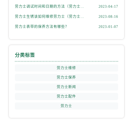
山西省阳泉市郊区平阳东街与新城大道交叉口劳力士售后服务中心（需提前预约）
劳力士调试时间和日期的方法（劳力士该如何调试）
2023-04-17
山西省运城市盐湖区河东街劳力士售后服务中心（需提前预约）
劳力士生锈该如何维修劳力士（劳力士生锈怎么处理）
2023-08-16
山西省长治市潞州区英雄中路劳力士售后服务中心（需提前预约）
劳力士表带的保养方法有哪些？
2023-01-07
山西省太原市迎泽区迎泽街道解放路15号亨得利名表维修授权店3楼劳力士售后服务中心（需提前预约）
天津市和平区赤峰道136号天津国际金融中心26层2603室劳力士售后服务中心（需提前预约）
安徽省安庆市迎江区人民路劳力士售后服务中心（需提前预约）
安徽省蚌埠市蚌山区淮河路劳力士售后服务中心（需提前预约）
分类标签
安徽省亳州市谯城区魏武大道劳力士售后服务中心（需提前预约）
劳力士维修
安徽省池州市贵池区长江路劳力士售后服务中心（需提前预约）
安徽省滁州市琅琊区南谯北路劳力士售后服务中心（需提前预约）
劳力士保养
安徽省阜阳市颍州区颍州北路劳力士售后服务中心（需提前预约）
劳力士新闻
安徽省淮北市相山区淮海路劳力士售后服务中心（需提前预约）
劳力士配件
安徽省淮南市田家庵区国庆中路劳力士售后服务中心（需提前预约）
劳力士
安徽省黄山市屯溪区黄山西路劳力士售后服务中心（需提前预约）
安徽省六安市金安区解放中路劳力士售后服务中心（需提前预约）
安徽省马鞍山市雨山区湖南西路劳力士售后服务中心（需提前预约）