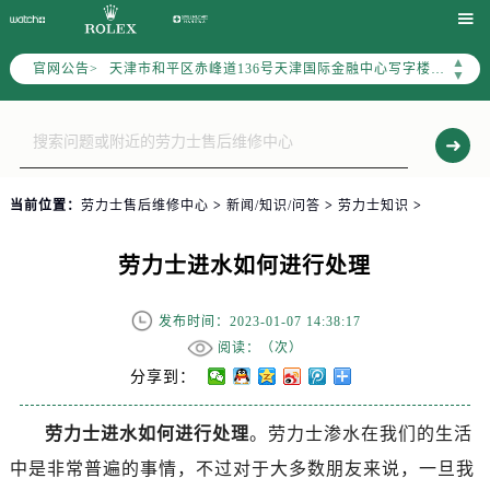
北京市东城区东长安街1号东方广场写字楼W3座6层602室（需提前预约）

北京市朝阳区建国门外大街甲6号华熙国际中心写字楼D座11层1102室（需提前预约）
▲
官网公告>
天津市和平区赤峰道136号天津国际金融中心写字楼26层2603室（需提前预约）
▼
上海市徐汇区虹桥路3号港汇中心写字楼2座37层3705室（需提前预约）
上海市黄浦区南京东路299号宏伊国际广场写字楼8层806室（需提前预约）
南京市秦淮区中山南路1号（新街口）南京中心写字楼22层C1-1室（需提前预约）
常州市新北区龙锦路1590号现代传媒中心写字楼5号楼10层1008室（需提前预约）
当前位置：
劳力士售后维修中心
>
新闻/知识/问答
>
劳力士知识
>
徐州市鼓楼区淮海东路29号苏宁广场IFC国际金融中心写字楼35层3508室（需提前预约）
扬州市邗江区国展路29号星耀天地写字楼1号楼18层1803室（需提前预约）
劳力士进水如何进行处理
盐城市盐都区世纪大道5号盐城金融城写字楼1号楼16层1604室（需提前预约）
泰州市海陵区永定东路399号置地商务中心东塔写字楼（华润万象城）17层1706室（需提前预约）
发布时间：2023-01-07 14:38:17
宁波市江北区大闸南路500号来福士广场办公楼20层2009室（需提前预约）
阅读：（
次）
杭州市上城区钱江路1366号华润大厦写字楼A座5层503-5室（需提前预约）
分享到：
金华市金东区东市南街777号金华万达广场写字楼4号楼22层2209室（需提前预约）
劳力士进水如何进行处理
。劳力士渗水在我们的生活
绍兴市越城区胜利东路379号世茂天际中心写字楼8层805室（需提前预约）
中是非常普遍的事情，不过对于大多数朋友来说，一旦我
嘉兴市南湖区广益路705号嘉兴世界贸易中心写字楼A座13层1304室（需提前预约）