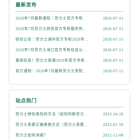
内蒙古自治区包头市青山区幸福路甲3号王府井百货名表维修劳力士售后服务中心（需提前预约）
最新发布
内蒙古自治区赤峰市红山区哈达街劳力士售后服务中心（需提前预约）
2026年7月最新通知｜劳力士官方专柜青岛客户服务热线及信息核验
2026-07-11
内蒙古自治区鄂尔多斯市东胜区伊金霍洛街劳力士售后服务中心（需提前预约）
内蒙古自治区呼伦贝尔市海拉尔区中央街劳力士售后服务中心（需提前预约）
2026年7月劳力士西安官方专柜服务热线一览｜客户服务渠道与专柜名录
2026-07-11
内蒙古自治区通辽市科尔沁区明仁大街劳力士售后服务中心（需提前预约）
核验公告｜劳力士湖州官方专柜2026年7月最新客户服务热线与专柜信息
2026-07-11
内蒙古自治区乌海市海勃湾区人民南路劳力士售后服务中心（需提前预约）
2026年7月劳力士海口官方专柜信息公告｜客户服务热线+门店服务
2026-07-11
内蒙古自治区乌兰察布市集宁区恩和大街劳力士售后服务中心（需提前预约）
重磅信息！劳力士南通2026年官方专柜客户服务升级公告，7月热线全新公示
2026-07-11
内蒙古自治区锡林郭勒盟市锡林浩特市光明街与额尔敦路交叉口劳力士售后服务中心（需提前预约）
官方通知｜2026年7月最新劳力士贵阳专柜客服热线，服务信息全面公示
2026-07-11
内蒙古自治区兴安盟市乌兰浩特市兴安大街劳力士售后服务中心（需提前预约）
山西省大同市平城区迎宾街劳力士售后服务中心（需提前预约）
山西省晋城市城区黄华街劳力士售后服务中心（需提前预约）
山西省晋中市榆次区顺城街劳力士售后服务中心（需提前预约）
站点热门
山西省临汾市尧都区解放路劳力士售后服务中心（需提前预约）
劳力士辨别真伪的方法（如何判断劳力士的真假）
2023-10-29
山西省吕梁市离石区永宁中路与建设街交叉口劳力士售后服务中心（需提前预约）
山西省朔州市朔城区怡西路与鄯阳西街交汇处劳力士售后服务中心（需提前预约）
劳力士表蒙正确更换方式（劳力士表蒙更换知识）
2023-07-16
山西省忻州市忻府区和平东街与七一南路交叉口劳力士售后服务中心（需提前预约）
劳力士如何消磁？
2022-12-09