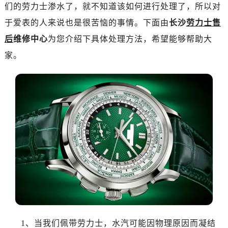
南昌市红谷滩新区红谷中大道998号绿地双子塔（中央广场）A1座办公楼14层07室（需提前预约）
们的劳力士渗水了，就不知道该如何进行处理了，所以对
济南市历下区经十路11111号华润中心写字楼（万象城）15层1508室（需提前预约）
于爱表的人来说也是很苦恼的事情。下面由
长沙
劳力士售
广州市天河区天河路230号万菱汇国际中心写字楼A塔7层704室（需提前预约）
后
维修中心
为您介绍下具体处理方法，希望能够帮助大
广州市越秀区环市东路371-375号世界贸易中心大厦南塔写字楼15层07室（需提前预约）
家。
深圳市罗湖区深南东路5001号华润大厦写字楼17层1701室（需提前预约）
惠州市惠城区江北文昌一路7号华贸大厦写字楼1座30层05室（需提前预约）
厦门市思明区湖滨东路95号华润大厦写字楼B座11层1104室（需提前预约）
福州市鼓楼区五四路128-1号恒力城写字楼15层03室（需提前预约）
成都市锦江区人民东路6号SAC东原中心写字楼24层2406B室（需提前预约）
重庆市江北区观音桥步行街2号融恒时代广场写字楼9层902室（需提前预约）
长沙市芙蓉区定王台街道建湘路393号世茂环球金融中心写字楼（芙蓉广场）10层13室（需提前预约）
郑州市二七区铭功路10号华润大厦写字楼29层2905室（需提前预约）
太原市迎泽区解放路15号亨得利名表服务中心（品牌授权店）3层整层（需提前预约）
沈阳市沈河区中街路137号亨得利名表服务中心（品牌授权店）1层整层（需提前预约）
沈阳市沈河区中街路83号亨得利名表服务中心（品牌授权店）1层整层（需提前预约）
乌鲁木齐市天山区红山路26号时代广场（CCMALL）C座17层17-B（需提前预约）
1、当我们佩带劳力士，水汽可能因物理原因而凝结