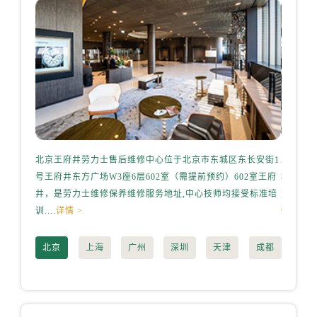
辽宁省丹东市振兴区七经街劳力士售后服务中心（需提前预约）
辽宁省抚顺市新抚区东一路劳力士售后服务中心（需提前预约）
辽宁省阜新市海州区解放大街劳力士售后服务中心（需提前预约）
辽宁省葫芦岛市连山区中央路劳力士售后服务中心（需提前预约）
辽宁省锦州市古塔区中央大街劳力士售后服务中心（需提前预约）
辽宁省辽阳市白塔区新运大街劳力士售后服务中心（需提前预约）
辽宁省盘锦市兴隆台区石油大街劳力士售后服务中心（需提前预约）
辽宁省铁岭市银州区南马路劳力士售后服务中心（需提前预约）
北京王府井劳力士售后维修中心位于北京市东城区东长安街1
上海港
辽宁省营口市站前区市府路与渤海大街交叉口劳力士售后服务中心（需提前预约）
号王府井东方广场W3座6层602室（需提前预约）602室王府
桥路3号
辽宁省沈阳市沈河区中街路137号亨得利名表维修授权店1楼劳力士售后服务中心（需提前预约）
井，是劳力士维修保养维修服务地址,中心技师均接受标准培
劳力士维
辽宁省沈阳市沈河区中街路83号亨得利名表维修授权店1楼劳力士售后服务中心（需提前预约）
训....
详情 >
情 >
北京市朝阳区建国门外大街甲6号华熙国际中心D座11层1102室劳力士售后服务中心（需提前预约）
北京市东城区东长安街1号王府井东方广场W3座6层602室劳力士售后服务中心（需提前预约）
北京
上海
广州
深圳
天津
成都
河北省保定市竞秀区朝阳北大街北国先天下劳力士售后服务中心（需提前预约）
内蒙古自治区阿拉善盟市左旗土尔扈特大街劳力士售后服务中心（需提前预约）
内蒙古自治区巴彦淖尔市临河区新华街劳力士售后服务中心（需提前预约）