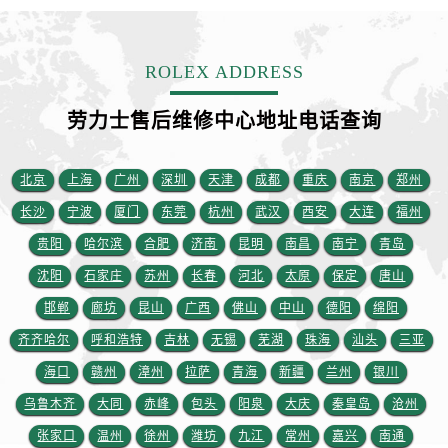
安徽省宿州市埇桥区人民中路劳力士售后服务中心（需提前预约）
安徽省铜陵市铜官区石城大道劳力士售后服务中心（需提前预约）
安徽省芜湖市镜湖区中山路步行街劳力士售后服务中心（需提前预约）
ROLEX ADDRESS
安徽省宣城市宣州区叠嶂西路劳力士售后服务中心（需提前预约）
劳力士售后维修中心地址电话查询
福建省龙岩市新罗区九一南路劳力士售后服务中心（需提前预约）
福建省南平市建阳区人民西路劳力士售后服务中心（需提前预约）
福建省宁德市蕉城区天湖东路劳力士售后服务中心（需提前预约）
北京
上海
广州
深圳
天津
成都
重庆
南京
郑州
福建省莆田市城厢区霞林街道荔华东大道劳力士售后服务中心（需提前预约）
长沙
宁波
厦门
东莞
杭州
武汉
西安
大连
福州
福建省三明市三元区东乾二路劳力士售后服务中心（需提前预约）
贵阳
哈尔滨
合肥
济南
昆明
南昌
南宁
青岛
福建省漳州市龙文区步港路劳力士售后服务中心（需提前预约）
沈阳
石家庄
苏州
长春
河北
太原
保定
唐山
江苏省常州市新北区龙锦路1590号现代传媒中心5号楼10层1008室劳力士售后服务中心（需提前预约）
邯郸
廊坊
昆山
广西
佛山
中山
德阳
绵阳
江苏省淮安市清江浦区淮海北路劳力士售后服务中心（需提前预约）
齐齐哈尔
呼和浩特
吉林
无锡
芜湖
珠海
汕头
三亚
江苏省连云港市海州区通灌北路劳力士售后服务中心（需提前预约）
江苏省南京市秦淮区中山南路1号南京中心22层22-C1-C3室劳力士售后服务中心（需提前预约）
海口
赣州
漳州
拉萨
青海
新疆
兰州
银川
江苏省宿迁市宿城区西湖路劳力士售后服务中心（需提前预约）
乌鲁木齐
大同
赤峰
包头
阳泉
大庆
秦皇岛
沧州
江苏省泰州市海陵区永定东路399号置地商务中心东塔（华润万象城）17层1706室劳力士售后服务中心（需提前预约）
张家口
温州
徐州
潍坊
九江
常州
嘉兴
南通