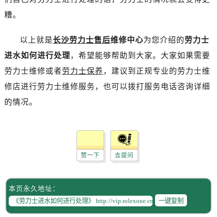
昆明市盘龙区北京路928号同德昆明广场写字楼10层06室（需提前预约）
糟。
石家庄市长安区中山东路39号勒泰中心写字楼B座13层07室（需提前预约）
西安市碑林区南关正街88号华侨城长安国际中心E座6楼10室（需提前预约）
以上就是
长沙劳力士售后
维修中心
为您介绍的
劳力士
海口市龙华区金贸东路5号海口华润大厦B座17层1707室（需提前预约）
进水如何进行处理
，希望能够帮助到大家。大家如果需要
唐山市路南区新华东道100号万达广场写字楼A座10层1002室（需提前预约）
劳力士维修或者
劳力士保养
，建议到正规专业的劳力士维
台州市椒江区东海大道1800号腾达中心东1幢20楼2002室（需提前预约）
内蒙古自治区呼和浩特市玉泉区大学西街70号华润万象城写字楼（鄂尔多斯大厦）23层2326室（需提前预约）
修店进行劳力士维修服务，也可以拨打服务电话咨询详细
甘肃省兰州市七里河区西津西路16号兰州中心写字楼21层2102室（需提前预约）
的情况。
重庆市解放碑渝中区民权路28号英利国际金融中心写字楼20层01室（需提前预约）
黑龙江省大庆市萨尔图区会战大街劳力士售后服务中心（需提前预约）
黑龙江省鹤岗市向阳区红军路劳力士售后服务中心（需提前预约）
黑龙江省黑河市爱辉区中央街劳力士售后服务中心（需提前预约）
赞一下
去提问
黑龙江省鸡西市鸡冠区红军路劳力士售后服务中心（需提前预约）
黑龙江省佳木斯市向阳区长安路劳力士售后服务中心（需提前预约）
本页永久地址：
黑龙江省牡丹江市东安区太平路劳力士售后服务中心（需提前预约）
一键复制
黑龙江省七台河市桃山区大同街劳力士售后服务中心（需提前预约）