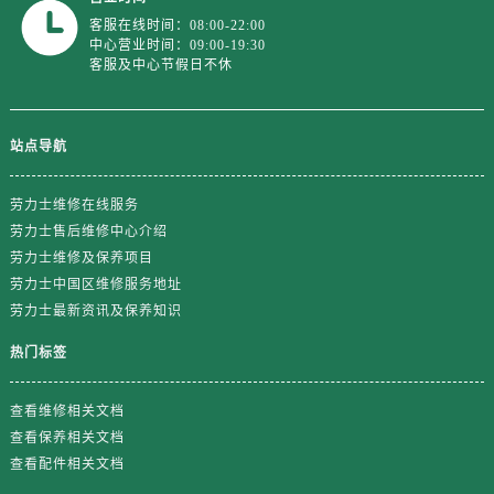
山东省东营市东营区济南路劳力士售后服务中心（需提前预约）
客服在线时间：08:00-22:00
山东省济南市历下区经十路11111号华润中心写字楼（万象城）15层1508室劳力士售后服务中心（需提前预约）
中心营业时间：09:00-19:30
客服及中心节假日不休
山东省济宁市任城区太白楼路劳力士售后服务中心（需提前预约）
山东省莱芜市文化南路8号银座商城名表维修一楼名表维修劳力士售后服务中心（需提前预约）
山东省临沂市兰山区解放路劳力士售后服务中心（需提前预约）
站点导航
山东省日照市东港区烟台路劳力士售后服务中心（需提前预约）
山东省泰安市泰山区财源街道泰山大街劳力士售后服务中心（需提前预约）
劳力士维修在线服务
山东省威海市环翠区新威海路89号振华商厦一楼名表维修劳力士售后服务中心（需提前预约）
劳力士售后维修中心介绍
山东省潍坊市奎文区东风东街劳力士售后服务中心（需提前预约）
劳力士维修及保养项目
劳力士中国区维修服务地址
山东省枣庄市滕州市北辛路与善国路交叉口劳力士售后服务中心（需提前预约）
劳力士最新资讯及保养知识
山东省淄博市张店区金晶大道劳力士售后服务中心（需提前预约）
上海市黄浦区南京东路299号宏伊国际广场写字楼8层806室劳力士售后服务中心（需提前预约）
热门标签
上海市徐汇区虹桥路3号港汇中心2座37层3705室劳力士售后服务中心（需提前预约）
浙江省杭州市上城区钱江路1366号华润大厦A座5层503-5室劳力士售后服务中心（需提前预约）
查看维修相关文档
查看保养相关文档
浙江省湖州市吴兴区劳动路劳力士售后服务中心（需提前预约）
查看配件相关文档
浙江省嘉兴市南湖区广益路705号嘉兴世界贸易中心A座13层1304室劳力士售后服务中心（需提前预约）