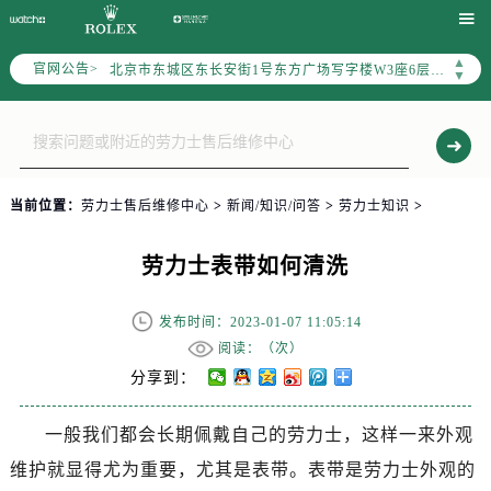
劳力士官方全国统一服务热线400-805-0023，服务覆盖中国大陆、香港、澳门、台湾全部区域（非大陆需加拨“+86”）

2026年7月劳力士售后服务中心最新网点地址：
▲
官网公告>
北京市东城区东长安街1号东方广场写字楼W3座6层602室（需提前预约）
▼
北京市朝阳区建国门外大街甲6号华熙国际中心写字楼D座11层1102室（需提前预约）
天津市和平区赤峰道136号天津国际金融中心写字楼26层2603室（需提前预约）
上海市徐汇区虹桥路3号港汇中心写字楼2座37层3705室（需提前预约）
上海市黄浦区南京东路299号宏伊国际广场写字楼8层806室（需提前预约）
当前位置：
劳力士售后维修中心
>
新闻/知识/问答
>
劳力士知识
>
南京市秦淮区中山南路1号（新街口）南京中心写字楼22层C1-1室（需提前预约）
常州市新北区龙锦路1590号现代传媒中心写字楼5号楼10层1008室（需提前预约）
劳力士表带如何清洗
徐州市鼓楼区淮海东路29号苏宁广场IFC国际金融中心写字楼35层3508室（需提前预约）
扬州市邗江区国展路29号星耀天地写字楼1号楼18层1803室（需提前预约）
发布时间：2023-01-07 11:05:14
盐城市盐都区世纪大道5号盐城金融城写字楼1号楼16层1604室（需提前预约）
阅读：（
次）
泰州市海陵区永定东路399号置地商务中心东塔写字楼（华润万象城）17层1706室（需提前预约）
分享到：
宁波市江北区大闸南路500号来福士广场办公楼20层2009室（需提前预约）
一般我们都会长期佩戴自己的劳力士，这样一来外观
杭州市上城区钱江路1366号华润大厦写字楼A座5层503-5室（需提前预约）
维护就显得尤为重要，尤其是表带。表带是劳力士外观的
金华市金东区东市南街777号金华万达广场写字楼4号楼22层2209室（需提前预约）