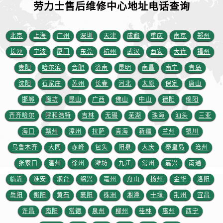
安徽省六安市金安区解放中路劳力士售后服务中心（需提前预约）
劳力士售后维修中心地址电话查询
安徽省马鞍山市雨山区湖南西路劳力士售后服务中心（需提前预约）
安徽省宿州市埇桥区人民中路劳力士售后服务中心（需提前预约）
北京
上海
广州
深圳
天津
成都
重庆
南京
郑州
安徽省铜陵市铜官区石城大道劳力士售后服务中心（需提前预约）
长沙
宁波
厦门
东莞
杭州
武汉
西安
大连
福州
安徽省芜湖市镜湖区中山路步行街劳力士售后服务中心（需提前预约）
贵阳
哈尔滨
合肥
济南
昆明
南昌
南宁
青岛
安徽省宣城市宣州区叠嶂西路劳力士售后服务中心（需提前预约）
沈阳
石家庄
苏州
长春
河北
太原
保定
唐山
福建省龙岩市新罗区九一南路劳力士售后服务中心（需提前预约）
邯郸
廊坊
昆山
广西
佛山
中山
德阳
绵阳
福建省南平市建阳区人民西路劳力士售后服务中心（需提前预约）
福建省宁德市蕉城区天湖东路劳力士售后服务中心（需提前预约）
齐齐哈尔
呼和浩特
吉林
无锡
芜湖
珠海
汕头
三亚
福建省莆田市城厢区霞林街道荔华东大道劳力士售后服务中心（需提前预约）
海口
赣州
漳州
拉萨
青海
新疆
兰州
银川
福建省三明市三元区东乾二路劳力士售后服务中心（需提前预约）
乌鲁木齐
大同
赤峰
包头
阳泉
大庆
秦皇岛
沧州
福建省漳州市龙文区步港路劳力士售后服务中心（需提前预约）
张家口
温州
徐州
潍坊
九江
常州
嘉兴
南通
江苏省常州市新北区龙锦路1590号现代传媒中心5号楼10层1008室劳力士售后服务中心（需提前预约）
临沂
淮安
烟台
绍兴
亳州
舟山
扬州
金华
洛阳
江苏省淮安市清江浦区淮海北路劳力士售后服务中心（需提前预约）
岳阳
衡阳
黄石
襄阳
株洲
湘潭
十堰
荆州
宜昌
江苏省连云港市海州区通灌北路劳力士售后服务中心（需提前预约）
许昌
南阳
常德
泉州
柳州
桂林
惠州
西宁
江苏省南京市秦淮区中山南路1号南京中心22层22-C1-C3室劳力士售后服务中心（需提前预约）