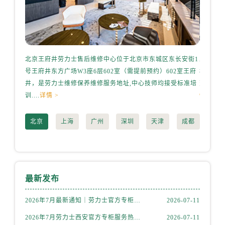
辽宁省本溪市平山区胜利路劳力士售后服务中心（需提前预约）
辽宁省朝阳市双塔区新华路劳力士售后服务中心（需提前预约）
辽宁省丹东市振兴区七经街劳力士售后服务中心（需提前预约）
辽宁省抚顺市新抚区东一路劳力士售后服务中心（需提前预约）
北京王府井劳力士售后维修中心位于北京市东城区东长安街1
上海港
辽宁省阜新市海州区解放大街劳力士售后服务中心（需提前预约）
号王府井东方广场W3座6层602室（需提前预约）602室王府
桥路3号
辽宁省葫芦岛市连山区中央路劳力士售后服务中心（需提前预约）
井，是劳力士维修保养维修服务地址,中心技师均接受标准培
劳力士维
辽宁省锦州市古塔区中央大街劳力士售后服务中心（需提前预约）
训....
详情 >
情 >
辽宁省辽阳市白塔区新运大街劳力士售后服务中心（需提前预约）
辽宁省盘锦市兴隆台区石油大街劳力士售后服务中心（需提前预约）
北京
上海
广州
深圳
天津
成都
辽宁省铁岭市银州区南马路劳力士售后服务中心（需提前预约）
辽宁省营口市站前区市府路与渤海大街交叉口劳力士售后服务中心（需提前预约）
辽宁省沈阳市沈河区中街路137号亨得利名表维修授权店1楼劳力士售后服务中心（需提前预约）
辽宁省沈阳市沈河区中街路83号亨得利名表维修授权店1楼劳力士售后服务中心（需提前预约）
最新发布
北京市朝阳区建国门外大街甲6号华熙国际中心D座11层1102室劳力士售后服务中心（需提前预约）
北京市东城区东长安街1号王府井东方广场W3座6层602室劳力士售后服务中心（需提前预约）
2026年7月最新通知｜劳力士官方专柜青岛客户服务热线及信息核验
2026-07-11
河北省保定市竞秀区朝阳北大街北国先天下劳力士售后服务中心（需提前预约）
2026年7月劳力士西安官方专柜服务热线一览｜客户服务渠道与专柜名录
2026-07-11