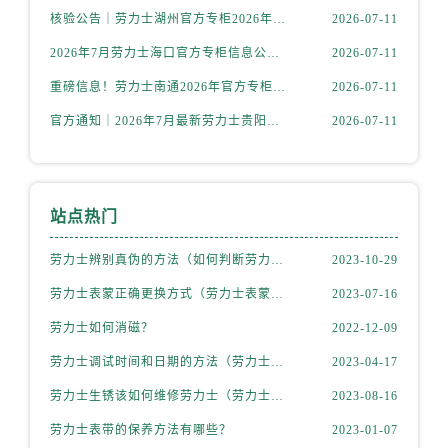
内蒙古自治区阿拉善盟市左旗土尔扈特大街劳力士售后服务中心（需提前预约）
核验公告｜劳力士湖州官方专柜2026年7月最新客户服务热线与专柜信息
2026-07-11
内蒙古自治区巴彦淖尔市临河区新华街劳力士售后服务中心（需提前预约）
2026年7月劳力士海口官方专柜信息公告｜客户服务热线+门店服务
2026-07-11
内蒙古自治区包头市青山区幸福路甲3号王府井百货名表维修劳力士售后服务中心（需提前预约）
重磅信息！劳力士南通2026年官方专柜客户服务升级公告，7月热线全新公示
2026-07-11
内蒙古自治区赤峰市红山区哈达街劳力士售后服务中心（需提前预约）
内蒙古自治区鄂尔多斯市东胜区伊金霍洛街劳力士售后服务中心（需提前预约）
官方通知｜2026年7月最新劳力士贵阳专柜客服热线，服务信息全面公示
2026-07-11
内蒙古自治区呼伦贝尔市海拉尔区中央街劳力士售后服务中心（需提前预约）
内蒙古自治区通辽市科尔沁区明仁大街劳力士售后服务中心（需提前预约）
内蒙古自治区乌海市海勃湾区人民南路劳力士售后服务中心（需提前预约）
站点热门
内蒙古自治区乌兰察布市集宁区恩和大街劳力士售后服务中心（需提前预约）
内蒙古自治区锡林郭勒盟市锡林浩特市光明街与额尔敦路交叉口劳力士售后服务中心（需提前预约）
劳力士辨别真伪的方法（如何判断劳力士的真假）
2023-10-29
内蒙古自治区兴安盟市乌兰浩特市兴安大街劳力士售后服务中心（需提前预约）
劳力士表蒙正确更换方式（劳力士表蒙更换知识）
2023-07-16
山西省大同市平城区迎宾街劳力士售后服务中心（需提前预约）
劳力士如何消磁？
2022-12-09
山西省晋城市城区黄华街劳力士售后服务中心（需提前预约）
劳力士调试时间和日期的方法（劳力士该如何调试）
2023-04-17
山西省晋中市榆次区顺城街劳力士售后服务中心（需提前预约）
劳力士生锈该如何维修劳力士（劳力士生锈怎么处理）
2023-08-16
山西省临汾市尧都区解放路劳力士售后服务中心（需提前预约）
山西省吕梁市离石区永宁中路与建设街交叉口劳力士售后服务中心（需提前预约）
劳力士表带的保养方法有哪些？
2023-01-07