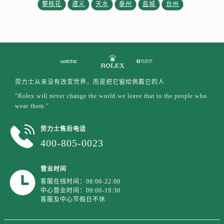
江苏省宿迁市宿城区西湖路劳力士售后服务中心（需提前预约）
攀枝花
遵义
天水
泰州
盐城
台州
江苏省泰州市海陵区永定东路399号置地商务中心东塔（华润万象城）17层1706室劳力士售后服务中心（需提前预约）
江苏省徐州市鼓楼区淮海东路29号苏宁广场IFC国际金融中心35层3508室劳力士售后服务中心（需提前预约）
江苏省盐城市盐都区世纪大道5号盐城金融城写字楼1号楼16层1604室劳力士售后服务中心（需提前预约）
江苏省扬州市邗江区国展路29号星耀天地写字楼1号楼18层1803室劳力士售后服务中心（需提前预约）
江苏省镇江市京口区中山东路劳力士售后服务中心（需提前预约）
劳力士从来没有改变世界，而是把它留给佩戴它的人
江西省抚州市临川区赣东大道劳力士售后服务中心（需提前预约）
"Rolex will never change the world.we leave that to the people who
江西省赣州市章贡区文清路劳力士售后服务中心（需提前预约）
wear them.”
江西省吉安市吉州区井冈山大道劳力士售后服务中心（需提前预约）
劳力士售后电话
江西省景德镇市珠山区珠山中路劳力士售后服务中心（需提前预约）
400-805-0023
江西省九江市浔阳区浔阳路劳力士售后服务中心（需提前预约）
江西省南昌市红谷滩新区红谷中大道998号绿地双子塔（中央广场）A1座办公楼14层1407室劳力士售后服务中心（需提前预约）
营业时间
江西省萍乡市安源区萍安北大道与康庄路交叉口劳力士售后服务中心（需提前预约）
客服在线时间：08:00-22:00
江西省上饶市信州区滨江西路劳力士售后服务中心（需提前预约）
中心营业时间：09:00-19:30
客服及中心节假日不休
江西省新余市渝水区北湖西路劳力士售后服务中心（需提前预约）
江西省宜春市袁州区中山中路劳力士售后服务中心（需提前预约）