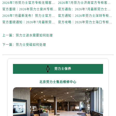
黑龙江省牡丹江市东安区太平路劳力士售后服务中心（需提前预约）
2026年7月劳力士官方专柜无锡客户服务热线攻略｜服务信息大全公示
2026年7月劳力士济南官方专柜客户服务攻略｜热线电话与信息全掌握
黑龙江省七台河市桃山区大同街劳力士售后服务中心（需提前预约）
官方重磅｜2026年劳力士泉州专柜客户服务电话（7月最新）附门店攻略
官方通告：2026年7月最新劳力士合肥专柜服务电话及客户热线公示
2026年7月最新发布！劳力士官方专柜客户服务电话+珠海专柜信息重磅公示
官方通知｜2026年劳力士深圳专柜客户服务热线全新升级（附7月最新专柜信息汇总）
黑龙江省齐齐哈尔市龙沙区龙华路劳力士售后服务中心（需提前预约）
官方重磅通知｜2026年7月最新劳力士北京专柜客户服务电话已核验，专柜信息公开
官方攻略｜2026年劳力士海口专柜客户服务热线7月最新核验版
黑龙江省双鸭山市尖山区新兴大街劳力士售后服务中心（需提前预约）
黑龙江省绥化市北林区新华街与康庄路交叉口劳力士售后服务中心（需提前预约）
上一篇：
劳力士进水需要如何处理
黑龙江省伊春市伊美区通河路劳力士售后服务中心（需提前预约）
下一篇：
劳力士受磁如何处理
吉林省白城市洮北区明仁南街劳力士售后服务中心（需提前预约）
吉林省白山市浑江区浑江大街劳力士售后服务中心（需提前预约）
吉林省吉林市船营区河南街劳力士售后服务中心（需提前预约）
吉林省辽源市龙山区人民大街劳力士售后服务中心（需提前预约）
劳力士保养
吉林省梅河口市新华街道梅河大街劳力士售后服务中心（需提前预约）
吉林省四平市铁东区紫气大路与南九经街交汇处劳力士售后服务中心（需提前预约）
北京劳力士售后维修中心
吉林省松原市宁江区五环大街劳力士售后服务中心（需提前预约）
吉林省通化市东昌区环通乡江南大街劳力士售后服务中心（需提前预约）
吉林省延边市延吉市解放路劳力士售后服务中心（需提前预约）
辽宁省鞍山市铁东区站前街劳力士售后服务中心（需提前预约）