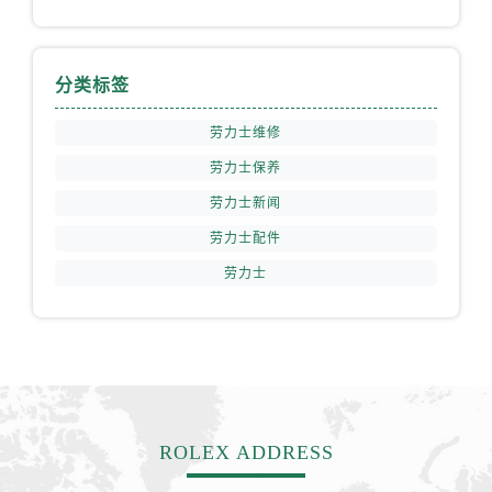
山西省朔州市朔城区怡西路与鄯阳西街交汇处劳力士售后服务中心（需提前预约）
山西省忻州市忻府区和平东街与七一南路交叉口劳力士售后服务中心（需提前预约）
山西省阳泉市郊区平阳东街与新城大道交叉口劳力士售后服务中心（需提前预约）
分类标签
山西省运城市盐湖区河东街劳力士售后服务中心（需提前预约）
山西省长治市潞州区英雄中路劳力士售后服务中心（需提前预约）
劳力士维修
山西省太原市迎泽区迎泽街道解放路15号亨得利名表维修授权店3楼劳力士售后服务中心（需提前预约）
劳力士保养
天津市和平区赤峰道136号天津国际金融中心26层2603室劳力士售后服务中心（需提前预约）
劳力士新闻
安徽省安庆市迎江区人民路劳力士售后服务中心（需提前预约）
劳力士配件
安徽省蚌埠市蚌山区淮河路劳力士售后服务中心（需提前预约）
劳力士
安徽省亳州市谯城区魏武大道劳力士售后服务中心（需提前预约）
安徽省池州市贵池区长江路劳力士售后服务中心（需提前预约）
安徽省滁州市琅琊区南谯北路劳力士售后服务中心（需提前预约）
安徽省阜阳市颍州区颍州北路劳力士售后服务中心（需提前预约）
安徽省淮北市相山区淮海路劳力士售后服务中心（需提前预约）
安徽省淮南市田家庵区国庆中路劳力士售后服务中心（需提前预约）
ROLEX ADDRESS
安徽省黄山市屯溪区黄山西路劳力士售后服务中心（需提前预约）