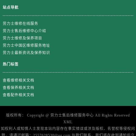
江西省鹰潭市月湖区胜利东路劳力士售后服务中心（需提前预约）
站点导航
山东省德州市德城区东风中路劳力士售后服务中心（需提前预约）
山东省东营市东营区济南路劳力士售后服务中心（需提前预约）
劳力士维修在线服务
山东省济南市历下区经十路11111号华润中心写字楼（万象城）15层1508室劳力士售后服务中心（需提前预约）
劳力士售后维修中心介绍
山东省济宁市任城区太白楼路劳力士售后服务中心（需提前预约）
劳力士维修及保养项目
山东省莱芜市文化南路8号银座商城名表维修一楼名表维修劳力士售后服务中心（需提前预约）
劳力士中国区维修服务地址
劳力士最新资讯及保养知识
山东省临沂市兰山区解放路劳力士售后服务中心（需提前预约）
山东省日照市东港区烟台路劳力士售后服务中心（需提前预约）
热门标签
山东省泰安市泰山区财源街道泰山大街劳力士售后服务中心（需提前预约）
山东省威海市环翠区新威海路89号振华商厦一楼名表维修劳力士售后服务中心（需提前预约）
查看维修相关文档
山东省潍坊市奎文区东风东街劳力士售后服务中心（需提前预约）
查看保养相关文档
查看配件相关文档
山东省枣庄市滕州市北辛路与善国路交叉口劳力士售后服务中心（需提前预约）
山东省淄博市张店区金晶大道劳力士售后服务中心（需提前预约）
上海市黄浦区南京东路299号宏伊国际广场写字楼8层806室劳力士售后服务中心（需提前预约）
版权所有：
Copyright @
劳力士售后维修服务中心
All Rights Reserved
上海市徐汇区虹桥路3号港汇中心2座37层3705室劳力士售后服务中心（需提前预约）
XML
如权利人或知情人士发现本站内容存在事实错误或涉及版权、名誉权等侵权问
浙江省杭州市上城区钱江路1366号华润大厦A座5层503-5室劳力士售后服务中心（需提前预约）
题，请通过邮箱：2557628530@qq.com 与我们联系，我们将在收到通知后立