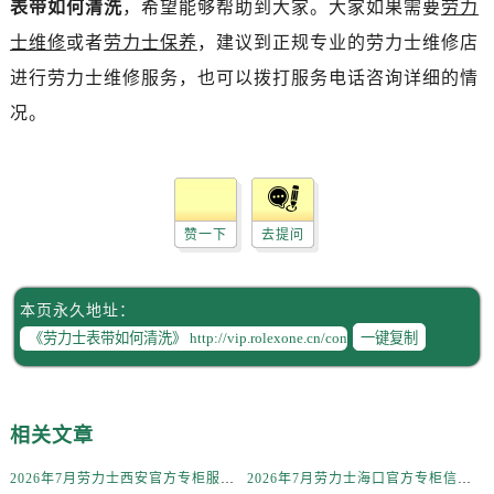
表带如何清洗
，希望能够帮助到大家。大家如果需要
劳力
长春市朝阳区西安大路727号中银大厦A座(旺进大厦)18层09室（需提前预约）
贵阳市南明区都司高架桥路33号亨特国际金融中心14楼14D（需提前预约）
士维修
或者
劳力士保养
，建议到正规专业的劳力士维修店
昆明市盘龙区北京路928号同德昆明广场写字楼10层06室（需提前预约）
进行劳力士维修服务，也可以拨打服务电话咨询详细的情
石家庄市长安区中山东路39号勒泰中心写字楼B座13层07室（需提前预约）
况。
西安市碑林区南关正街88号华侨城长安国际中心E座6楼10室（需提前预约）
海口市龙华区金贸东路5号海口华润大厦B座17层1707室（需提前预约）
唐山市路南区新华东道100号万达广场写字楼A座10层1002室（需提前预约）
台州市椒江区东海大道1800号腾达中心东1幢20楼2002室（需提前预约）
赞一下
去提问
内蒙古自治区呼和浩特市玉泉区大学西街70号华润万象城写字楼（鄂尔多斯大厦）23层2326室（需提前预约）
甘肃省兰州市七里河区西津西路16号兰州中心写字楼21层2102室（需提前预约）
本页永久地址：
重庆市解放碑渝中区民权路28号英利国际金融中心写字楼20层01室（需提前预约）
一键复制
黑龙江省大庆市萨尔图区会战大街劳力士售后服务中心（需提前预约）
黑龙江省鹤岗市向阳区红军路劳力士售后服务中心（需提前预约）
黑龙江省黑河市爱辉区中央街劳力士售后服务中心（需提前预约）
相关文章
黑龙江省鸡西市鸡冠区红军路劳力士售后服务中心（需提前预约）
黑龙江省佳木斯市向阳区长安路劳力士售后服务中心（需提前预约）
2026年7月劳力士西安官方专柜服务热线一览｜客户服务渠道与专柜名录
2026年7月劳力士海口官方专柜信息公告｜客户服务热线+门店服务