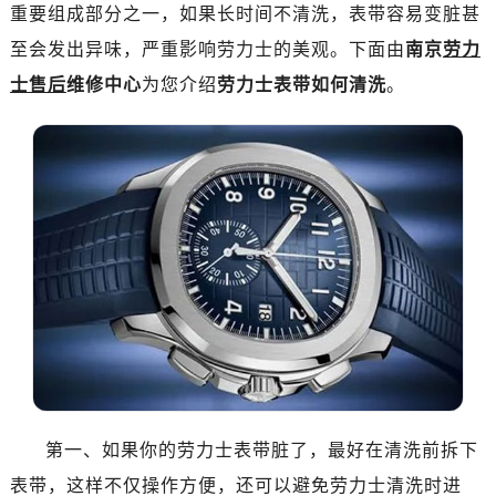
绍兴市越城区胜利东路379号世茂天际中心写字楼8层805室（需提前预约）
重要组成部分之一，如果长时间不清洗，表带容易变脏甚
嘉兴市南湖区广益路705号嘉兴世界贸易中心写字楼A座13层1304室（需提前预约）
至会发出异味，严重影响劳力士的美观。下面由
南京
劳力
南昌市红谷滩新区红谷中大道998号绿地双子塔（中央广场）A1座办公楼14层07室（需提前预约）
士售后
维修中心
为您介绍
劳力士表带如何清洗
。
济南市历下区经十路11111号华润中心写字楼（万象城）15层1508室（需提前预约）
广州市天河区天河路230号万菱汇国际中心写字楼A塔7层704室（需提前预约）
广州市越秀区环市东路371-375号世界贸易中心大厦南塔写字楼15层07室（需提前预约）
深圳市罗湖区深南东路5001号华润大厦写字楼17层1701室（需提前预约）
惠州市惠城区江北文昌一路7号华贸大厦写字楼1座30层05室（需提前预约）
厦门市思明区湖滨东路95号华润大厦写字楼B座11层1104室（需提前预约）
福州市鼓楼区五四路128-1号恒力城写字楼15层03室（需提前预约）
成都市锦江区人民东路6号SAC东原中心写字楼24层2406B室（需提前预约）
重庆市江北区观音桥步行街2号融恒时代广场写字楼9层902室（需提前预约）
长沙市芙蓉区定王台街道建湘路393号世茂环球金融中心写字楼（芙蓉广场）10层13室（需提前预约）
郑州市二七区铭功路10号华润大厦写字楼29层2905室（需提前预约）
太原市迎泽区解放路15号亨得利名表服务中心（品牌授权店）3层整层（需提前预约）
第一、如果你的劳力士表带脏了，最好在清洗前拆下
沈阳市沈河区中街路137号亨得利名表服务中心（品牌授权店）1层整层（需提前预约）
表带，这样不仅操作方便，还可以避免劳力士清洗时进