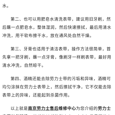
沈阳市沈河区中街路83号亨得利名表服务中心（品牌授权店）1层整层（需提前预约）
水。
乌鲁木齐市天山区红山路26号时代广场（CCMALL）C座17层17-B（需提前预约）
温州市鹿城区锦绣路1067号置信广场10层1015室（需提前预约）
第二、也可以用肥皂水清洗表带，建议用旧牙刷，然
哈尔滨市道里区友谊西路600号富力中心T2座写字楼29层03室（需提前预约）
后蘸一点肥皂水，整体湿润，然后快速擦拭，最后用清水
大连市中山区人民路15号国际金融大厦7层G室（需提前预约）
冲洗，用干软布擦干水，放在通风处自然干燥。
佛山市禅城区季华五路57号万科金融中心C座12层1205室（需提前预约）
东莞市东城街道鸿福东路1号民盈国贸中心T1写字楼9层907室（需提前预约）
第三、牙膏也适用于清洁表带，操作方法很简单，首
无锡市梁溪区人民中路139号恒隆广场写字楼1座11层1104室（需提前预约）
先拿一把牙刷，蘸一点牙膏，像刷牙一样刷表带，最好用
南通市崇川区工农路57号圆融广场写字楼16层1603室（需提前预约）
清水冲洗，自然晾干。
苏州市苏州工业园区星港街199号苏州中心办公楼C座22层08室（需提前预约）
武汉市江汉区解放大道686号世界贸易大厦38层09室（需提前预约）
第四、酒精还能去除劳力士带的污垢和异味，酒精可
南宁市青秀区金湖路59号地王大厦12楼1224室（需提前预约）
均匀涂抹在劳力士表带上，然后擦拭干净，它不仅能去除
合肥市蜀山区潜山路111号万象城华润大厦B座12楼03室（需提前预约）
表带上的异味，还能起到杀菌作用。
泉州市丰泽区宝洲路729号浦西万达中心写字楼A座7楼709室（需提前预约）
青岛市南区山东路6号华润大厦B座22层04室（需提前预约）
以上就是
南京劳力士售后
维修中心
为您介绍的
劳力士
烟台市芝罘区胜利路139号万达金融中心A座907室（需提前预约）