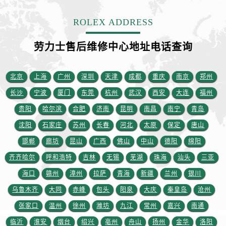
安徽省宿州市埇桥区人民中路劳力士售后服务中心（需提前预约）
安徽省铜陵市铜官区石城大道劳力士售后服务中心（需提前预约）
ROLEX ADDRESS
安徽省芜湖市镜湖区中山路步行街劳力士售后服务中心（需提前预约）
劳力士售后维修中心地址电话查询
安徽省宣城市宣州区叠嶂西路劳力士售后服务中心（需提前预约）
福建省龙岩市新罗区九一南路劳力士售后服务中心（需提前预约）
福建省南平市建阳区人民西路劳力士售后服务中心（需提前预约）
北京
上海
广州
深圳
天津
成都
重庆
南京
郑州
福建省宁德市蕉城区天湖东路劳力士售后服务中心（需提前预约）
长沙
宁波
厦门
东莞
杭州
武汉
西安
大连
福州
福建省莆田市城厢区霞林街道荔华东大道劳力士售后服务中心（需提前预约）
贵阳
哈尔滨
合肥
济南
昆明
南昌
南宁
青岛
福建省三明市三元区东乾二路劳力士售后服务中心（需提前预约）
沈阳
石家庄
苏州
长春
河北
太原
保定
唐山
福建省漳州市龙文区步港路劳力士售后服务中心（需提前预约）
邯郸
廊坊
昆山
广西
佛山
中山
德阳
绵阳
江苏省常州市新北区龙锦路1590号现代传媒中心5号楼10层1008室劳力士售后服务中心（需提前预约）
齐齐哈尔
呼和浩特
吉林
无锡
芜湖
珠海
汕头
三亚
江苏省淮安市清江浦区淮海北路劳力士售后服务中心（需提前预约）
江苏省连云港市海州区通灌北路劳力士售后服务中心（需提前预约）
海口
赣州
漳州
拉萨
青海
新疆
兰州
银川
江苏省南京市秦淮区中山南路1号南京中心22层22-C1-C3室劳力士售后服务中心（需提前预约）
乌鲁木齐
大同
赤峰
包头
阳泉
大庆
秦皇岛
沧州
江苏省宿迁市宿城区西湖路劳力士售后服务中心（需提前预约）
张家口
温州
徐州
潍坊
九江
常州
嘉兴
南通
江苏省泰州市海陵区永定东路399号置地商务中心东塔（华润万象城）17层1706室劳力士售后服务中心（需提前预约）
临沂
淮安
烟台
绍兴
亳州
舟山
扬州
金华
洛阳