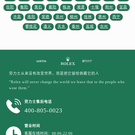
江苏省徐州市鼓楼区淮海东路29号苏宁广场IFC国际金融中心35层3508室劳力士售后服务中心（需提前预约）
岳阳
衡阳
黄石
襄阳
株洲
湘潭
十堰
荆州
宜昌
江苏省盐城市盐都区世纪大道5号盐城金融城写字楼1号楼16层1604室劳力士售后服务中心（需提前预约）
许昌
南阳
常德
泉州
柳州
桂林
惠州
西宁
江苏省扬州市邗江区国展路29号星耀天地写字楼1号楼18层1803室劳力士售后服务中心（需提前预约）
攀枝花
遵义
天水
泰州
盐城
台州
江苏省镇江市京口区中山东路劳力士售后服务中心（需提前预约）
江西省抚州市临川区赣东大道劳力士售后服务中心（需提前预约）
江西省赣州市章贡区文清路劳力士售后服务中心（需提前预约）
江西省吉安市吉州区井冈山大道劳力士售后服务中心（需提前预约）
江西省景德镇市珠山区珠山中路劳力士售后服务中心（需提前预约）
江西省九江市浔阳区浔阳路劳力士售后服务中心（需提前预约）
劳力士从来没有改变世界，而是把它留给佩戴它的人
江西省南昌市红谷滩新区红谷中大道998号绿地双子塔（中央广场）A1座办公楼14层1407室劳力士售后服务中心（需提前预约）
"Rolex will never change the world.we leave that to the people who
江西省萍乡市安源区萍安北大道与康庄路交叉口劳力士售后服务中心（需提前预约）
wear them.”
江西省上饶市信州区滨江西路劳力士售后服务中心（需提前预约）
劳力士售后电话
江西省新余市渝水区北湖西路劳力士售后服务中心（需提前预约）
400-805-0023
江西省宜春市袁州区中山中路劳力士售后服务中心（需提前预约）
江西省鹰潭市月湖区胜利东路劳力士售后服务中心（需提前预约）
营业时间
山东省德州市德城区东风中路劳力士售后服务中心（需提前预约）
客服在线时间：08:00-22:00