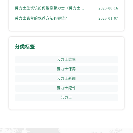
山西省阳泉市郊区平阳东街与新城大道交叉口劳力士售后服务中心（需提前预约）
劳力士生锈该如何维修劳力士（劳力士生锈怎么处理）
2023-08-16
山西省运城市盐湖区河东街劳力士售后服务中心（需提前预约）
劳力士表带的保养方法有哪些？
2023-01-07
山西省长治市潞州区英雄中路劳力士售后服务中心（需提前预约）
山西省太原市迎泽区迎泽街道解放路15号亨得利名表维修授权店3楼劳力士售后服务中心（需提前预约）
天津市和平区赤峰道136号天津国际金融中心26层2603室劳力士售后服务中心（需提前预约）
安徽省安庆市迎江区人民路劳力士售后服务中心（需提前预约）
分类标签
安徽省蚌埠市蚌山区淮河路劳力士售后服务中心（需提前预约）
劳力士维修
安徽省亳州市谯城区魏武大道劳力士售后服务中心（需提前预约）
安徽省池州市贵池区长江路劳力士售后服务中心（需提前预约）
劳力士保养
安徽省滁州市琅琊区南谯北路劳力士售后服务中心（需提前预约）
劳力士新闻
安徽省阜阳市颍州区颍州北路劳力士售后服务中心（需提前预约）
劳力士配件
安徽省淮北市相山区淮海路劳力士售后服务中心（需提前预约）
劳力士
安徽省淮南市田家庵区国庆中路劳力士售后服务中心（需提前预约）
安徽省黄山市屯溪区黄山西路劳力士售后服务中心（需提前预约）
安徽省六安市金安区解放中路劳力士售后服务中心（需提前预约）
安徽省马鞍山市雨山区湖南西路劳力士售后服务中心（需提前预约）