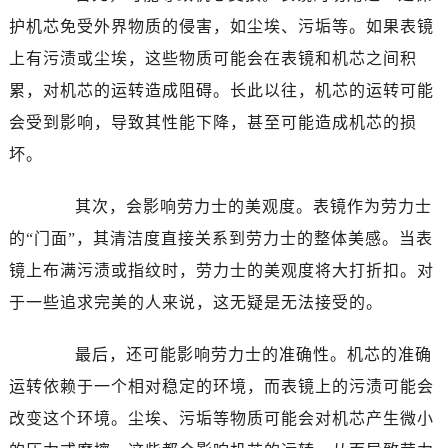
温州市鹿城区锦绣路1067号置信广场10层1015室（需提前预约）
护机芯免受外界物质的侵害，如尘埃、污垢等。如果表镜
哈尔滨市道里区友谊西路600号富力中心T2座写字楼29层03室（需提前预约）
上有污渍或尘埃，这些物质可能会在表镜和机芯之间积
大连市中山区人民路15号国际金融大厦7层G室（需提前预约）
累，对机芯的运转造成阻碍。长此以往，机芯的运转可能
佛山市禅城区季华五路57号万科金融中心C座12层1205室（需提前预约）
东莞市东城街道鸿福东路1号民盈国贸中心T1写字楼9层907室（需提前预约）
会受到影响，导致其性能下降，甚至可能造成机芯的损
无锡市梁溪区人民中路139号恒隆广场写字楼1座11层1104室（需提前预约）
坏。
南通市崇川区工农路57号圆融广场写字楼16层1603室（需提前预约）
苏州市苏州工业园区星港街199号苏州中心办公楼C座22层08室（需提前预约）
其次，会影响劳力士的美观度。表镜作为劳力士
武汉市江汉区解放大道686号世界贸易大厦38层09室（需提前预约）
的“门面”，其清洁度直接关系到劳力士的整体美感。当表
南宁市青秀区金湖路59号地王大厦12楼1224室（需提前预约）
镜上布满污渍或指纹时，劳力士的美观度将大打折扣。对
合肥市蜀山区潜山路111号万象城华润大厦B座12楼03室（需提前预约）
于一些追求完美的人来说，这无疑是无法接受的。
泉州市丰泽区宝洲路729号浦西万达中心写字楼A座7楼709室（需提前预约）
青岛市南区山东路6号华润大厦B座22层04室（需提前预约）
最后，还可能影响劳力士的准确性。机芯的准确
烟台市芝罘区胜利路139号万达金融中心A座907室（需提前预约）
运转依赖于一个相对稳定的环境，而表镜上的污渍可能会
长春市朝阳区西安大路727号中银大厦A座(旺进大厦)18层09室（需提前预约）
改变这个环境。尘埃、污垢等物质可能会对机芯产生微小
贵阳市南明区都司高架桥路33号亨特国际金融中心14楼14D（需提前预约）