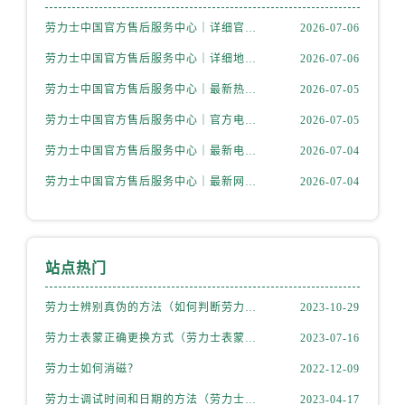
内蒙古自治区包头市青山区幸福路甲3号王府井百货名表维修劳力士售后服务中心（需提前预约）
劳力士中国官方售后服务中心｜详细官方热线及维修地址权威信息通知（2026年7月最新）
2026-07-06
内蒙古自治区赤峰市红山区哈达街劳力士售后服务中心（需提前预约）
内蒙古自治区鄂尔多斯市东胜区伊金霍洛街劳力士售后服务中心（需提前预约）
劳力士中国官方售后服务中心｜详细地址及售后服务电话权威信息通知（2026年7月最新）
2026-07-06
内蒙古自治区呼伦贝尔市海拉尔区中央街劳力士售后服务中心（需提前预约）
劳力士中国官方售后服务中心｜最新热线和详细网点地址权威信息通告（2026年7月最新）
2026-07-05
内蒙古自治区通辽市科尔沁区明仁大街劳力士售后服务中心（需提前预约）
劳力士中国官方售后服务中心｜官方电话和完整维修地址权威信息通知（2026年7月最新）
2026-07-05
内蒙古自治区乌海市海勃湾区人民南路劳力士售后服务中心（需提前预约）
劳力士中国官方售后服务中心｜最新电话和详细维修地址权威信息通告（2026年7月最新）
2026-07-04
内蒙古自治区乌兰察布市集宁区恩和大街劳力士售后服务中心（需提前预约）
劳力士中国官方售后服务中心｜最新网点地址及电话权威信息声明（2026年7月最新）
2026-07-04
内蒙古自治区锡林郭勒盟市锡林浩特市光明街与额尔敦路交叉口劳力士售后服务中心（需提前预约）
内蒙古自治区兴安盟市乌兰浩特市兴安大街劳力士售后服务中心（需提前预约）
山西省大同市平城区迎宾街劳力士售后服务中心（需提前预约）
山西省晋城市城区黄华街劳力士售后服务中心（需提前预约）
站点热门
山西省晋中市榆次区顺城街劳力士售后服务中心（需提前预约）
劳力士辨别真伪的方法（如何判断劳力士的真假）
2023-10-29
山西省临汾市尧都区解放路劳力士售后服务中心（需提前预约）
山西省吕梁市离石区永宁中路与建设街交叉口劳力士售后服务中心（需提前预约）
劳力士表蒙正确更换方式（劳力士表蒙更换知识）
2023-07-16
山西省朔州市朔城区怡西路与鄯阳西街交汇处劳力士售后服务中心（需提前预约）
劳力士如何消磁？
2022-12-09
山西省忻州市忻府区和平东街与七一南路交叉口劳力士售后服务中心（需提前预约）
劳力士调试时间和日期的方法（劳力士该如何调试）
2023-04-17