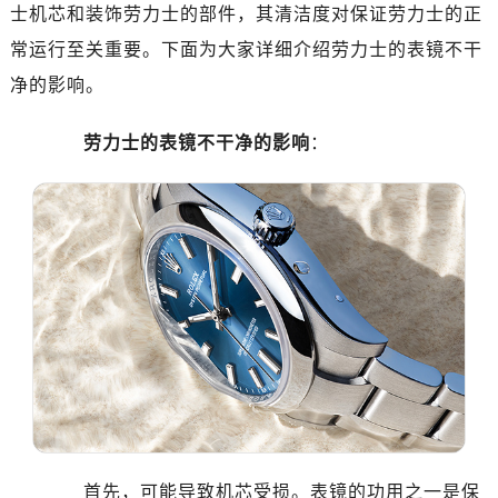
南昌市红谷滩新区红谷中大道998号绿地双子塔（中央广场）A1座办公楼14层07室（需提前预约）
士机芯和装饰劳力士的部件，其清洁度对保证劳力士的正
济南市历下区经十路11111号华润中心写字楼（万象城）15层1508室（需提前预约）
常运行至关重要。下面为大家详细介绍劳力士的表镜不干
广州市天河区天河路230号万菱汇国际中心写字楼A塔7层704室（需提前预约）
净的影响。
广州市越秀区环市东路371-375号世界贸易中心大厦南塔写字楼15层07室（需提前预约）
深圳市罗湖区深南东路5001号华润大厦写字楼17层1701室（需提前预约）
劳力士的表镜不干净的影响
：
惠州市惠城区江北文昌一路7号华贸大厦写字楼1座30层05室（需提前预约）
厦门市思明区湖滨东路95号华润大厦写字楼B座11层1104室（需提前预约）
福州市鼓楼区五四路128-1号恒力城写字楼15层03室（需提前预约）
成都市锦江区人民东路6号SAC东原中心写字楼24层2406B室（需提前预约）
重庆市江北区观音桥步行街2号融恒时代广场写字楼9层902室（需提前预约）
长沙市芙蓉区定王台街道建湘路393号世茂环球金融中心写字楼（芙蓉广场）10层13室（需提前预约）
郑州市二七区铭功路10号华润大厦写字楼29层2905室（需提前预约）
太原市迎泽区解放路15号亨得利名表服务中心（品牌授权店）3层整层（需提前预约）
沈阳市沈河区中街路137号亨得利名表服务中心（品牌授权店）1层整层（需提前预约）
沈阳市沈河区中街路83号亨得利名表服务中心（品牌授权店）1层整层（需提前预约）
乌鲁木齐市天山区红山路26号时代广场（CCMALL）C座17层17-B（需提前预约）
首先，可能导致机芯受损。表镜的功用之一是保