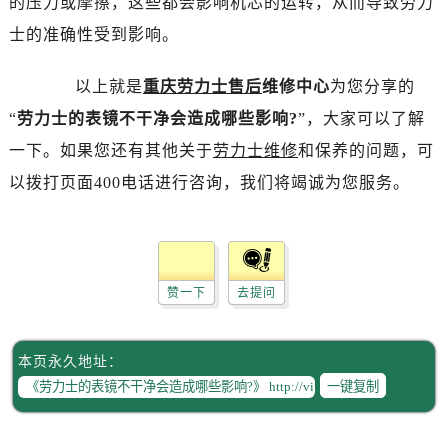
的压力或摩擦，这些都会影响机芯的运转，从而导致劳力
昆明市盘龙区北京路928号同德昆明广场写字楼10层06室（需提前预约）
士的准确性受到影响。
石家庄市长安区中山东路39号勒泰中心写字楼B座13层07室（需提前预约）
西安市碑林区南关正街88号华侨城长安国际中心E座6楼10室（需提前预约）
以上就是
重庆劳力士售后
维修中心
为您分享的
海口市龙华区金贸东路5号海口华润大厦B座17层1707室（需提前预约）
“
劳力士的表镜不干净会造成哪些影响?
”，大家可以了解
唐山市路南区新华东道100号万达广场写字楼A座10层1002室（需提前预约）
台州市椒江区东海大道1800号腾达中心东1幢20楼2002室（需提前预约）
一下。如果您还有其他关于
劳力士维修
和保养的问题，可
内蒙古自治区呼和浩特市玉泉区大学西街70号华润万象城写字楼（鄂尔多斯大厦）23层2326室（需提前预约）
以拨打页面400电话进行咨询，我们将竭诚为您服务。
甘肃省兰州市七里河区西津西路16号兰州中心写字楼21层2102室（需提前预约）
重庆市解放碑渝中区民权路28号英利国际金融中心写字楼20层01室（需提前预约）
黑龙江省大庆市萨尔图区会战大街劳力士售后服务中心（需提前预约）
黑龙江省鹤岗市向阳区红军路劳力士售后服务中心（需提前预约）
赞一下
去提问
黑龙江省黑河市爱辉区中央街劳力士售后服务中心（需提前预约）
黑龙江省鸡西市鸡冠区红军路劳力士售后服务中心（需提前预约）
本页永久地址：
黑龙江省佳木斯市向阳区长安路劳力士售后服务中心（需提前预约）
一键复制
黑龙江省牡丹江市东安区太平路劳力士售后服务中心（需提前预约）
黑龙江省七台河市桃山区大同街劳力士售后服务中心（需提前预约）