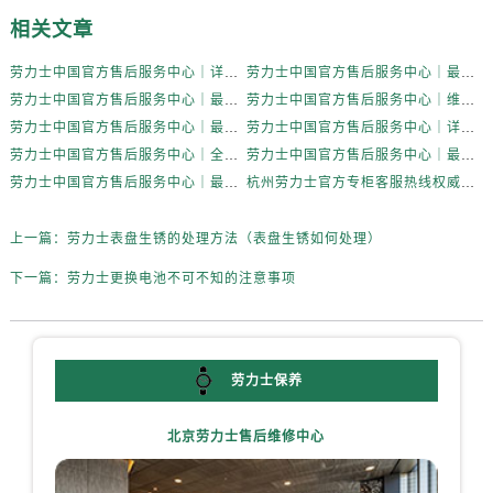
黑龙江省齐齐哈尔市龙沙区龙华路劳力士售后服务中心（需提前预约）
相关文章
黑龙江省双鸭山市尖山区新兴大街劳力士售后服务中心（需提前预约）
黑龙江省绥化市北林区新华街与康庄路交叉口劳力士售后服务中心（需提前预约）
劳力士中国官方售后服务中心｜详细官方热线及维修地址权威信息通知（2026年7月最新）
劳力士中国官方售后服务中心｜最新热线和详细网点地址权威信息通告（2026年7月最新）
劳力士中国官方售后服务中心｜最新电话和详细维修地址权威信息通告（2026年7月最新）
劳力士中国官方售后服务中心｜维修地址与售后服务电话权威信息通告（2026年7月最新）
黑龙江省伊春市伊美区通河路劳力士售后服务中心（需提前预约）
劳力士中国官方售后服务中心｜最新维修地址与官方客服电话权威信息通知（2026年7月最新）
劳力士中国官方售后服务中心｜详细地址与官方服务热线权威信息通知（2026年7月最新）
吉林省白城市洮北区明仁南街劳力士售后服务中心（需提前预约）
劳力士中国官方售后服务中心｜全新服务热线及完整地址权威信息声明（2026年7月最新）
劳力士中国官方售后服务中心｜最新官方地址和全部热线权威信息通告（2026年7月最新）
吉林省白山市浑江区浑江大街劳力士售后服务中心（需提前预约）
劳力士中国官方售后服务中心｜最新地址及官方售后热线权威信息声明（2026年7月最新）
杭州劳力士官方专柜客服热线权威信息公告（2026年7月最新）
吉林省吉林市船营区河南街劳力士售后服务中心（需提前预约）
吉林省辽源市龙山区人民大街劳力士售后服务中心（需提前预约）
上一篇：
劳力士表盘生锈的处理方法（表盘生锈如何处理）
吉林省梅河口市新华街道梅河大街劳力士售后服务中心（需提前预约）
下一篇：
劳力士更换电池不可不知的注意事项
吉林省四平市铁东区紫气大路与南九经街交汇处劳力士售后服务中心（需提前预约）
吉林省松原市宁江区五环大街劳力士售后服务中心（需提前预约）
吉林省通化市东昌区环通乡江南大街劳力士售后服务中心（需提前预约）
吉林省延边市延吉市解放路劳力士售后服务中心（需提前预约）
劳力士保养
辽宁省鞍山市铁东区站前街劳力士售后服务中心（需提前预约）
北京劳力士售后维修中心
辽宁省本溪市平山区胜利路劳力士售后服务中心（需提前预约）
辽宁省朝阳市双塔区新华路劳力士售后服务中心（需提前预约）