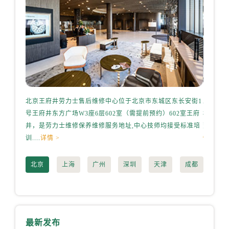
辽宁省丹东市振兴区七经街劳力士售后服务中心（需提前预约）
辽宁省抚顺市新抚区东一路劳力士售后服务中心（需提前预约）
辽宁省阜新市海州区解放大街劳力士售后服务中心（需提前预约）
辽宁省葫芦岛市连山区中央路劳力士售后服务中心（需提前预约）
辽宁省锦州市古塔区中央大街劳力士售后服务中心（需提前预约）
辽宁省辽阳市白塔区新运大街劳力士售后服务中心（需提前预约）
辽宁省盘锦市兴隆台区石油大街劳力士售后服务中心（需提前预约）
北京王府井劳力士售后维修中心位于北京市东城区东长安街1
上海港
辽宁省铁岭市银州区南马路劳力士售后服务中心（需提前预约）
号王府井东方广场W3座6层602室（需提前预约）602室王府
桥路3号
辽宁省营口市站前区市府路与渤海大街交叉口劳力士售后服务中心（需提前预约）
井，是劳力士维修保养维修服务地址,中心技师均接受标准培
劳力士维
辽宁省沈阳市沈河区中街路137号亨得利名表维修授权店1楼劳力士售后服务中心（需提前预约）
训....
详情 >
情 >
辽宁省沈阳市沈河区中街路83号亨得利名表维修授权店1楼劳力士售后服务中心（需提前预约）
北京市朝阳区建国门外大街甲6号华熙国际中心D座11层1102室劳力士售后服务中心（需提前预约）
北京
上海
广州
深圳
天津
成都
北京市东城区东长安街1号王府井东方广场W3座6层602室劳力士售后服务中心（需提前预约）
河北省保定市竞秀区朝阳北大街北国先天下劳力士售后服务中心（需提前预约）
内蒙古自治区阿拉善盟市左旗土尔扈特大街劳力士售后服务中心（需提前预约）
内蒙古自治区巴彦淖尔市临河区新华街劳力士售后服务中心（需提前预约）
最新发布