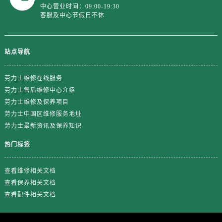
山东省东营市东营区济南路劳力士售后服务中心（需提前预约）
中心营业时间：09:00-19:30
客服及中心节假日不休
山东省济南市历下区经十路11111号华润中心写字楼（万象城）15层1508室劳力士售后服务中心（需提前预约）
山东省济宁市任城区太白楼路劳力士售后服务中心（需提前预约）
山东省莱芜市文化南路8号银座商城名表维修一楼名表维修劳力士售后服务中心（需提前预约）
站点导航
山东省临沂市兰山区解放路劳力士售后服务中心（需提前预约）
山东省日照市东港区烟台路劳力士售后服务中心（需提前预约）
劳力士维修在线服务
山东省泰安市泰山区财源街道泰山大街劳力士售后服务中心（需提前预约）
劳力士售后维修中心介绍
山东省威海市环翠区新威海路89号振华商厦一楼名表维修劳力士售后服务中心（需提前预约）
劳力士维修及保养项目
劳力士中国区维修服务地址
山东省潍坊市奎文区东风东街劳力士售后服务中心（需提前预约）
劳力士最新资讯及保养知识
山东省枣庄市滕州市北辛路与善国路交叉口劳力士售后服务中心（需提前预约）
山东省淄博市张店区金晶大道劳力士售后服务中心（需提前预约）
热门标签
上海市黄浦区南京东路299号宏伊国际广场写字楼8层806室劳力士售后服务中心（需提前预约）
上海市徐汇区虹桥路3号港汇中心2座37层3705室劳力士售后服务中心（需提前预约）
查看维修相关文档
查看保养相关文档
浙江省杭州市上城区钱江路1366号华润大厦A座5层503-5室劳力士售后服务中心（需提前预约）
查看配件相关文档
浙江省湖州市吴兴区劳动路劳力士售后服务中心（需提前预约）
浙江省嘉兴市南湖区广益路705号嘉兴世界贸易中心A座13层1304室劳力士售后服务中心（需提前预约）