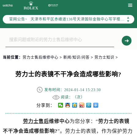
北京市东城区东长安街1号东方广场写字楼W3座6层602室（需提前预约）

北京市朝阳区建国门外大街甲6号华熙国际中心写字楼D座11层1102室（需提前预约）
▲
官网公告>
天津市和平区赤峰道136号天津国际金融中心写字楼26层2603室（需提前预约）
▼
上海市徐汇区虹桥路3号港汇中心写字楼2座37层3705室（需提前预约）
上海市黄浦区南京东路299号宏伊国际广场写字楼8层806室（需提前预约）
南京市秦淮区中山南路1号（新街口）南京中心写字楼22层C1-1室（需提前预约）
常州市新北区龙锦路1590号现代传媒中心写字楼5号楼10层1008室（需提前预约）
当前位置：
劳力士售后维修中心
>
新闻/知识/问答
>
劳力士知识
>
徐州市鼓楼区淮海东路29号苏宁广场IFC国际金融中心写字楼35层3508室（需提前预约）
扬州市邗江区国展路29号星耀天地写字楼1号楼18层1803室（需提前预约）
劳力士的表镜不干净会造成哪些影响?
盐城市盐都区世纪大道5号盐城金融城写字楼1号楼16层1604室（需提前预约）
泰州市海陵区永定东路399号置地商务中心东塔写字楼（华润万象城）17层1706室（需提前预约）
发布时间：2024-01-14 15:23:30
宁波市江北区大闸南路500号来福士广场办公楼20层2009室（需提前预约）
阅读：（
次）
杭州市上城区钱江路1366号华润大厦写字楼A座5层503-5室（需提前预约）
分享到：
金华市金东区东市南街777号金华万达广场写字楼4号楼22层2209室（需提前预约）
劳力士售后
维修中心
为您分享：“
劳力士的表镜
绍兴市越城区胜利东路379号世茂天际中心写字楼8层805室（需提前预约）
不干净会造成哪些影响?
”。劳力士的表镜，作为保护劳力
嘉兴市南湖区广益路705号嘉兴世界贸易中心写字楼A座13层1304室（需提前预约）