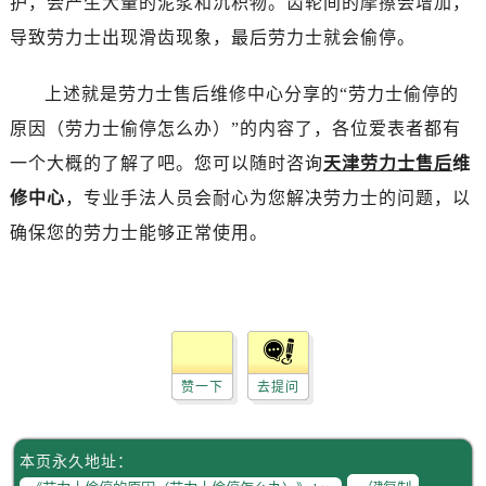
护，会产生大量的泥浆和沉积物。齿轮间的摩擦会增加，
昆明市盘龙区北京路928号同德昆明广场写字楼10层06室（需提前预约）
导致劳力士出现滑齿现象，最后劳力士就会偷停。
石家庄市长安区中山东路39号勒泰中心写字楼B座13层07室（需提前预约）
西安市碑林区南关正街88号华侨城长安国际中心E座6楼10室（需提前预约）
上述就是劳力士售后维修中心分享的“劳力士偷停的
海口市龙华区金贸东路5号海口华润大厦B座17层1707室（需提前预约）
原因（劳力士偷停怎么办）”的内容了，各位爱表者都有
唐山市路南区新华东道100号万达广场写字楼A座10层1002室（需提前预约）
台州市椒江区东海大道1800号腾达中心东1幢20楼2002室（需提前预约）
一个大概的了解了吧。您可以随时咨询
天津劳力士售后
维
内蒙古自治区呼和浩特市玉泉区大学西街70号华润万象城写字楼（鄂尔多斯大厦）23层2326室（需提前预约）
修中心
，专业手法人员会耐心为您解决劳力士的问题，以
甘肃省兰州市七里河区西津西路16号兰州中心写字楼21层2102室（需提前预约）
确保您的劳力士能够正常使用。
重庆市解放碑渝中区民权路28号英利国际金融中心写字楼20层01室（需提前预约）
黑龙江省大庆市萨尔图区会战大街劳力士售后服务中心（需提前预约）
黑龙江省鹤岗市向阳区红军路劳力士售后服务中心（需提前预约）
黑龙江省黑河市爱辉区中央街劳力士售后服务中心（需提前预约）
黑龙江省鸡西市鸡冠区红军路劳力士售后服务中心（需提前预约）
赞一下
去提问
黑龙江省佳木斯市向阳区长安路劳力士售后服务中心（需提前预约）
黑龙江省牡丹江市东安区太平路劳力士售后服务中心（需提前预约）
本页永久地址：
黑龙江省七台河市桃山区大同街劳力士售后服务中心（需提前预约）