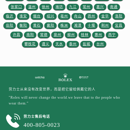
江苏省徐州市鼓楼区淮海东路29号苏宁广场IFC国际金融中心35层3508室劳力士售后服务中心（需提前预约）
张家口
温州
徐州
潍坊
九江
常州
嘉兴
南通
江苏省盐城市盐都区世纪大道5号盐城金融城写字楼1号楼16层1604室劳力士售后服务中心（需提前预约）
临沂
淮安
烟台
绍兴
亳州
舟山
扬州
金华
洛阳
江苏省扬州市邗江区国展路29号星耀天地写字楼1号楼18层1803室劳力士售后服务中心（需提前预约）
岳阳
衡阳
黄石
襄阳
株洲
湘潭
十堰
荆州
宜昌
江苏省镇江市京口区中山东路劳力士售后服务中心（需提前预约）
江西省抚州市临川区赣东大道劳力士售后服务中心（需提前预约）
许昌
南阳
常德
泉州
柳州
桂林
惠州
西宁
江西省赣州市章贡区文清路劳力士售后服务中心（需提前预约）
攀枝花
遵义
天水
泰州
盐城
台州
江西省吉安市吉州区井冈山大道劳力士售后服务中心（需提前预约）
江西省景德镇市珠山区珠山中路劳力士售后服务中心（需提前预约）
江西省九江市浔阳区浔阳路劳力士售后服务中心（需提前预约）
江西省南昌市红谷滩新区红谷中大道998号绿地双子塔（中央广场）A1座办公楼14层1407室劳力士售后服务中心（需提前预约）
江西省萍乡市安源区萍安北大道与康庄路交叉口劳力士售后服务中心（需提前预约）
劳力士从来没有改变世界，而是把它留给佩戴它的人
江西省上饶市信州区滨江西路劳力士售后服务中心（需提前预约）
"Rolex will never change the world.we leave that to the people who
江西省新余市渝水区北湖西路劳力士售后服务中心（需提前预约）
wear them.”
江西省宜春市袁州区中山中路劳力士售后服务中心（需提前预约）
江西省鹰潭市月湖区胜利东路劳力士售后服务中心（需提前预约）
劳力士售后电话
400-805-0023
山东省德州市德城区东风中路劳力士售后服务中心（需提前预约）