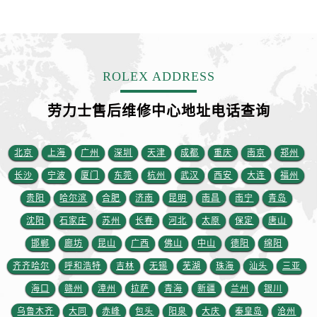
安徽省宿州市埇桥区人民中路劳力士售后服务中心（需提前预约）
安徽省铜陵市铜官区石城大道劳力士售后服务中心（需提前预约）
安徽省芜湖市镜湖区中山路步行街劳力士售后服务中心（需提前预约）
安徽省宣城市宣州区叠嶂西路劳力士售后服务中心（需提前预约）
ROLEX ADDRESS
福建省龙岩市新罗区九一南路劳力士售后服务中心（需提前预约）
福建省南平市建阳区人民西路劳力士售后服务中心（需提前预约）
劳力士售后维修中心地址电话查询
福建省宁德市蕉城区天湖东路劳力士售后服务中心（需提前预约）
福建省莆田市城厢区霞林街道荔华东大道劳力士售后服务中心（需提前预约）
北京
上海
广州
深圳
天津
成都
重庆
南京
郑州
福建省三明市三元区东乾二路劳力士售后服务中心（需提前预约）
长沙
宁波
厦门
东莞
杭州
武汉
西安
大连
福州
福建省漳州市龙文区步港路劳力士售后服务中心（需提前预约）
贵阳
哈尔滨
合肥
济南
昆明
南昌
南宁
青岛
江苏省常州市新北区龙锦路1590号现代传媒中心5号楼10层1008室劳力士售后服务中心（需提前预约）
沈阳
石家庄
苏州
长春
河北
太原
保定
唐山
江苏省淮安市清江浦区淮海北路劳力士售后服务中心（需提前预约）
江苏省连云港市海州区通灌北路劳力士售后服务中心（需提前预约）
邯郸
廊坊
昆山
广西
佛山
中山
德阳
绵阳
江苏省南京市秦淮区中山南路1号南京中心22层22-C1-C3室劳力士售后服务中心（需提前预约）
齐齐哈尔
呼和浩特
吉林
无锡
芜湖
珠海
汕头
三亚
江苏省宿迁市宿城区西湖路劳力士售后服务中心（需提前预约）
海口
赣州
漳州
拉萨
青海
新疆
兰州
银川
江苏省泰州市海陵区永定东路399号置地商务中心东塔（华润万象城）17层1706室劳力士售后服务中心（需提前预约）
乌鲁木齐
大同
赤峰
包头
阳泉
大庆
秦皇岛
沧州