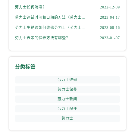
山西省阳泉市郊区平阳东街与新城大道交叉口劳力士售后服务中心（需提前预约）
劳力士如何消磁？
2022-12-09
山西省运城市盐湖区河东街劳力士售后服务中心（需提前预约）
劳力士调试时间和日期的方法（劳力士该如何调试）
2023-04-17
山西省长治市潞州区英雄中路劳力士售后服务中心（需提前预约）
山西省太原市迎泽区迎泽街道解放路15号亨得利名表维修授权店3楼劳力士售后服务中心（需提前预约）
劳力士生锈该如何维修劳力士（劳力士生锈怎么处理）
2023-08-16
天津市和平区赤峰道136号天津国际金融中心26层2603室劳力士售后服务中心（需提前预约）
劳力士表带的保养方法有哪些？
2023-01-07
安徽省安庆市迎江区人民路劳力士售后服务中心（需提前预约）
安徽省蚌埠市蚌山区淮河路劳力士售后服务中心（需提前预约）
安徽省亳州市谯城区魏武大道劳力士售后服务中心（需提前预约）
分类标签
安徽省池州市贵池区长江路劳力士售后服务中心（需提前预约）
安徽省滁州市琅琊区南谯北路劳力士售后服务中心（需提前预约）
劳力士维修
安徽省阜阳市颍州区颍州北路劳力士售后服务中心（需提前预约）
劳力士保养
安徽省淮北市相山区淮海路劳力士售后服务中心（需提前预约）
劳力士新闻
安徽省淮南市田家庵区国庆中路劳力士售后服务中心（需提前预约）
劳力士配件
安徽省黄山市屯溪区黄山西路劳力士售后服务中心（需提前预约）
劳力士
安徽省六安市金安区解放中路劳力士售后服务中心（需提前预约）
安徽省马鞍山市雨山区湖南西路劳力士售后服务中心（需提前预约）