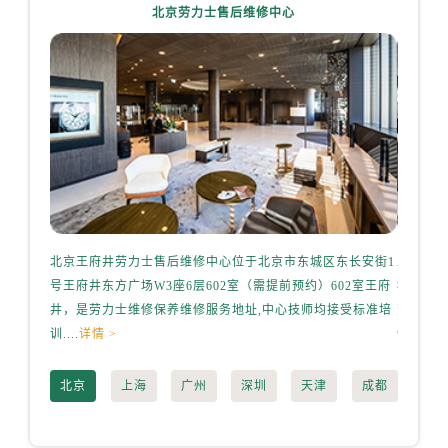
辽宁省丹东市振兴区七经街劳力士售后服务中心（需提前预约）
北京劳力士售后维修中心
辽宁省抚顺市新抚区东一路劳力士售后服务中心（需提前预约）
辽宁省阜新市海州区解放大街劳力士售后服务中心（需提前预约）
辽宁省葫芦岛市连山区中央路劳力士售后服务中心（需提前预约）
辽宁省锦州市古塔区中央大街劳力士售后服务中心（需提前预约）
辽宁省辽阳市白塔区新运大街劳力士售后服务中心（需提前预约）
辽宁省盘锦市兴隆台区石油大街劳力士售后服务中心（需提前预约）
辽宁省铁岭市银州区南马路劳力士售后服务中心（需提前预约）
辽宁省营口市站前区市府路与渤海大街交叉口劳力士售后服务中心（需提前预约）
辽宁省沈阳市沈河区中街路137号亨得利名表维修授权店1楼劳力士售后服务中心（需提前预约）
北京王府井劳力士售后维修中心位于北京市东城区东长安街1
上海港
号王府井东方广场W3座6层602室（需提前预约）602室王府
桥路3号
辽宁省沈阳市沈河区中街路83号亨得利名表维修授权店1楼劳力士售后服务中心（需提前预约）
井，是劳力士维修保养维修服务地址,中心技师均接受标准培
劳力士维
北京市朝阳区建国门外大街甲6号华熙国际中心D座11层1102室劳力士售后服务中心（需提前预约）
训....
详情 >
情 >
北京市东城区东长安街1号王府井东方广场W3座6层602室劳力士售后服务中心（需提前预约）
河北省保定市竞秀区朝阳北大街北国先天下劳力士售后服务中心（需提前预约）
北京
上海
广州
深圳
天津
成都
内蒙古自治区阿拉善盟市左旗土尔扈特大街劳力士售后服务中心（需提前预约）
内蒙古自治区巴彦淖尔市临河区新华街劳力士售后服务中心（需提前预约）