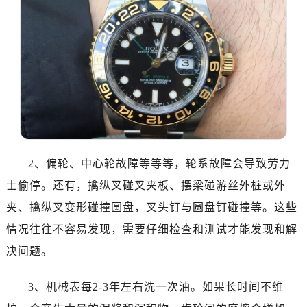
温州市鹿城区锦绣路1067号置信广场10层1015室（需提前预约）
哈尔滨市道里区友谊西路600号富力中心T2座写字楼29层03室（需提前预约）
大连市中山区人民路15号国际金融大厦7层G室（需提前预约）
佛山市禅城区季华五路57号万科金融中心C座12层1205室（需提前预约）
东莞市东城街道鸿福东路1号民盈国贸中心T1写字楼9层907室（需提前预约）
无锡市梁溪区人民中路139号恒隆广场写字楼1座11层1104室（需提前预约）
南通市崇川区工农路57号圆融广场写字楼16层1603室（需提前预约）
苏州市苏州工业园区星港街199号苏州中心办公楼C座22层08室（需提前预约）
武汉市江汉区解放大道686号世界贸易大厦38层09室（需提前预约）
2、偏轮、中心轮故障等等等，轮系故障会导致劳力
南宁市青秀区金湖路59号地王大厦12楼1224室（需提前预约）
士偷停。还有，擒纵叉碰叉夹板、摆梁碰游丝外桩或外
合肥市蜀山区潜山路111号万象城华润大厦B座12楼03室（需提前预约）
夹、擒纵叉变形碰撞圆盘，叉头钉与圆盘钉碰撞等。这些
泉州市丰泽区宝洲路729号浦西万达中心写字楼A座7楼709室（需提前预约）
情况往往不容易发现，需要仔细检查和测试才能发现和解
青岛市南区山东路6号华润大厦B座22层04室（需提前预约）
决问题。
烟台市芝罘区胜利路139号万达金融中心A座907室（需提前预约）
长春市朝阳区西安大路727号中银大厦A座(旺进大厦)18层09室（需提前预约）
3、机械表每2-3年左右洗一次油。如果长时间不维
贵阳市南明区都司高架桥路33号亨特国际金融中心14楼14D（需提前预约）