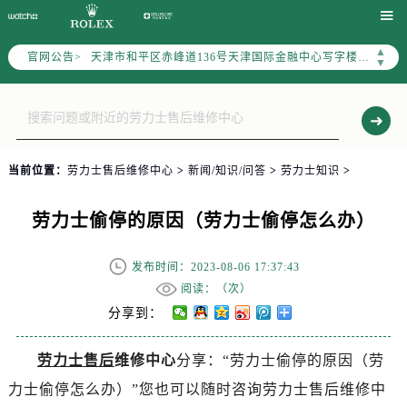
北京市东城区东长安街1号东方广场写字楼W3座6层602室（需提前预约）

北京市朝阳区建国门外大街甲6号华熙国际中心写字楼D座11层1102室（需提前预约）
▲
官网公告>
天津市和平区赤峰道136号天津国际金融中心写字楼26层2603室（需提前预约）
▼
上海市徐汇区虹桥路3号港汇中心写字楼2座37层3705室（需提前预约）
上海市黄浦区南京东路299号宏伊国际广场写字楼8层806室（需提前预约）
南京市秦淮区中山南路1号（新街口）南京中心写字楼22层C1-1室（需提前预约）
常州市新北区龙锦路1590号现代传媒中心写字楼5号楼10层1008室（需提前预约）
当前位置：
劳力士售后维修中心
>
新闻/知识/问答
>
劳力士知识
>
徐州市鼓楼区淮海东路29号苏宁广场IFC国际金融中心写字楼35层3508室（需提前预约）
扬州市邗江区国展路29号星耀天地写字楼1号楼18层1803室（需提前预约）
劳力士偷停的原因（劳力士偷停怎么办）
盐城市盐都区世纪大道5号盐城金融城写字楼1号楼16层1604室（需提前预约）
泰州市海陵区永定东路399号置地商务中心东塔写字楼（华润万象城）17层1706室（需提前预约）
发布时间：2023-08-06 17:37:43
宁波市江北区大闸南路500号来福士广场办公楼20层2009室（需提前预约）
阅读：（
次）
杭州市上城区钱江路1366号华润大厦写字楼A座5层503-5室（需提前预约）
分享到：
金华市金东区东市南街777号金华万达广场写字楼4号楼22层2209室（需提前预约）
劳力士售后
维修中心
分享：“劳力士偷停的原因（劳
绍兴市越城区胜利东路379号世茂天际中心写字楼8层805室（需提前预约）
力士偷停怎么办）”您也可以随时咨询劳力士售后维修中
嘉兴市南湖区广益路705号嘉兴世界贸易中心写字楼A座13层1304室（需提前预约）