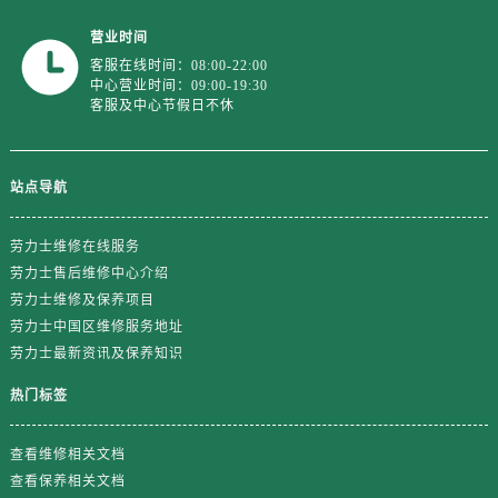
山东省东营市东营区济南路劳力士售后服务中心（需提前预约）
营业时间
山东省济南市历下区经十路11111号华润中心写字楼（万象城）15层1508室劳力士售后服务中心（需提前预约）
客服在线时间：08:00-22:00
山东省济宁市任城区太白楼路劳力士售后服务中心（需提前预约）
中心营业时间：09:00-19:30
山东省莱芜市文化南路8号银座商城名表维修一楼名表维修劳力士售后服务中心（需提前预约）
客服及中心节假日不休
山东省临沂市兰山区解放路劳力士售后服务中心（需提前预约）
山东省日照市东港区烟台路劳力士售后服务中心（需提前预约）
站点导航
山东省泰安市泰山区财源街道泰山大街劳力士售后服务中心（需提前预约）
山东省威海市环翠区新威海路89号振华商厦一楼名表维修劳力士售后服务中心（需提前预约）
劳力士维修在线服务
山东省潍坊市奎文区东风东街劳力士售后服务中心（需提前预约）
劳力士售后维修中心介绍
山东省枣庄市滕州市北辛路与善国路交叉口劳力士售后服务中心（需提前预约）
劳力士维修及保养项目
山东省淄博市张店区金晶大道劳力士售后服务中心（需提前预约）
劳力士中国区维修服务地址
上海市黄浦区南京东路299号宏伊国际广场写字楼8层806室劳力士售后服务中心（需提前预约）
劳力士最新资讯及保养知识
上海市徐汇区虹桥路3号港汇中心2座37层3705室劳力士售后服务中心（需提前预约）
热门标签
浙江省杭州市上城区钱江路1366号华润大厦A座5层503-5室劳力士售后服务中心（需提前预约）
浙江省湖州市吴兴区劳动路劳力士售后服务中心（需提前预约）
查看维修相关文档
浙江省嘉兴市南湖区广益路705号嘉兴世界贸易中心A座13层1304室劳力士售后服务中心（需提前预约）
查看保养相关文档