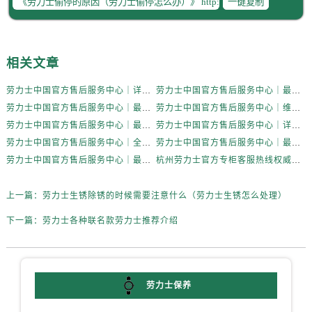
一键复制
黑龙江省齐齐哈尔市龙沙区龙华路劳力士售后服务中心（需提前预约）
黑龙江省双鸭山市尖山区新兴大街劳力士售后服务中心（需提前预约）
黑龙江省绥化市北林区新华街与康庄路交叉口劳力士售后服务中心（需提前预约）
相关文章
黑龙江省伊春市伊美区通河路劳力士售后服务中心（需提前预约）
吉林省白城市洮北区明仁南街劳力士售后服务中心（需提前预约）
劳力士中国官方售后服务中心｜详细官方热线及维修地址权威信息通知（2026年7月最新）
劳力士中国官方售后服务中心｜最新热线和详细网点地址权威信息通告（2026年7月最新）
吉林省白山市浑江区浑江大街劳力士售后服务中心（需提前预约）
劳力士中国官方售后服务中心｜最新电话和详细维修地址权威信息通告（2026年7月最新）
劳力士中国官方售后服务中心｜维修地址与售后服务电话权威信息通告（2026年7月最新）
吉林省吉林市船营区河南街劳力士售后服务中心（需提前预约）
劳力士中国官方售后服务中心｜最新维修地址与官方客服电话权威信息通知（2026年7月最新）
劳力士中国官方售后服务中心｜详细地址与官方服务热线权威信息通知（2026年7月最新）
吉林省辽源市龙山区人民大街劳力士售后服务中心（需提前预约）
劳力士中国官方售后服务中心｜全新服务热线及完整地址权威信息声明（2026年7月最新）
劳力士中国官方售后服务中心｜最新官方地址和全部热线权威信息通告（2026年7月最新）
劳力士中国官方售后服务中心｜最新地址及官方售后热线权威信息声明（2026年7月最新）
杭州劳力士官方专柜客服热线权威信息公告（2026年7月最新）
吉林省梅河口市新华街道梅河大街劳力士售后服务中心（需提前预约）
吉林省四平市铁东区紫气大路与南九经街交汇处劳力士售后服务中心（需提前预约）
上一篇：
劳力士生锈除锈的时候需要注意什么（劳力士生锈怎么处理）
吉林省松原市宁江区五环大街劳力士售后服务中心（需提前预约）
吉林省通化市东昌区环通乡江南大街劳力士售后服务中心（需提前预约）
下一篇：
劳力士各种联名款劳力士推荐介绍
吉林省延边市延吉市解放路劳力士售后服务中心（需提前预约）
辽宁省鞍山市铁东区站前街劳力士售后服务中心（需提前预约）
辽宁省本溪市平山区胜利路劳力士售后服务中心（需提前预约）
劳力士保养
辽宁省朝阳市双塔区新华路劳力士售后服务中心（需提前预约）