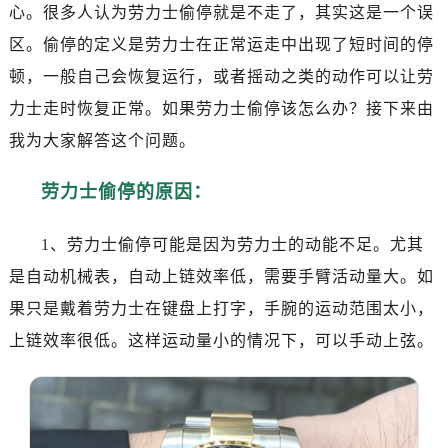
南昌市红谷滩新区红谷中大道998号绿地双子塔（中央广场）A1座办公楼14层07室（需提前预约）
心。很多人认为劳力士偷停就是不走了，其实这是一个误
济南市历下区经十路11111号华润中心写字楼（万象城）15层1508室（需提前预约）
区。偷停的定义是劳力士在正常运走中出现了短时间的停
广州市天河区天河路230号万菱汇国际中心写字楼A塔7层704室（需提前预约）
顿，一般自己会恢复运行，或者摇动之类的动作可以让劳
广州市越秀区环市东路371-375号世界贸易中心大厦南塔写字楼15层07室（需提前预约）
力士走时恢复正常。如果劳力士偷停该怎么办？接下来由
深圳市罗湖区深南东路5001号华润大厦写字楼17层1701室（需提前预约）
我为大家解答这个问题。
惠州市惠城区江北文昌一路7号华贸大厦写字楼1座30层05室（需提前预约）
厦门市思明区湖滨东路95号华润大厦写字楼B座11层1104室（需提前预约）
劳力士偷停的原因：
福州市鼓楼区五四路128-1号恒力城写字楼15层03室（需提前预约）
成都市锦江区人民东路6号SAC东原中心写字楼24层2406B室（需提前预约）
1、劳力士偷停可能是因为劳力士的动能不足。尤其
重庆市江北区观音桥步行街2号融恒时代广场写字楼9层902室（需提前预约）
是自动机械表，自动上链效率低，需要手臂活动量大。如
长沙市芙蓉区定王台街道建湘路393号世茂环球金融中心写字楼（芙蓉广场）10层13室（需提前预约）
果只是戴着劳力士在键盘上打字，手腕的运动范围太小，
郑州市二七区铭功路10号华润大厦写字楼29层2905室（需提前预约）
上链效率很低。这样运动量小的情况下，可以手动上弦。
太原市迎泽区解放路15号亨得利名表服务中心（品牌授权店）3层整层（需提前预约）
沈阳市沈河区中街路137号亨得利名表服务中心（品牌授权店）1层整层（需提前预约）
沈阳市沈河区中街路83号亨得利名表服务中心（品牌授权店）1层整层（需提前预约）
乌鲁木齐市天山区红山路26号时代广场（CCMALL）C座17层17-B（需提前预约）