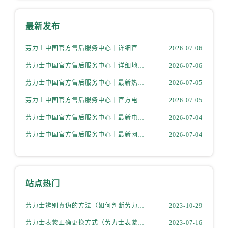
内蒙古自治区包头市青山区幸福路甲3号王府井百货名表维修劳力士售后服务中心（需提前预约）
内蒙古自治区赤峰市红山区哈达街劳力士售后服务中心（需提前预约）
最新发布
内蒙古自治区鄂尔多斯市东胜区伊金霍洛街劳力士售后服务中心（需提前预约）
内蒙古自治区呼伦贝尔市海拉尔区中央街劳力士售后服务中心（需提前预约）
劳力士中国官方售后服务中心｜详细官方热线及维修地址权威信息通知（2026年7月最新）
2026-07-06
内蒙古自治区通辽市科尔沁区明仁大街劳力士售后服务中心（需提前预约）
劳力士中国官方售后服务中心｜详细地址及售后服务电话权威信息通知（2026年7月最新）
2026-07-06
内蒙古自治区乌海市海勃湾区人民南路劳力士售后服务中心（需提前预约）
劳力士中国官方售后服务中心｜最新热线和详细网点地址权威信息通告（2026年7月最新）
2026-07-05
内蒙古自治区乌兰察布市集宁区恩和大街劳力士售后服务中心（需提前预约）
劳力士中国官方售后服务中心｜官方电话和完整维修地址权威信息通知（2026年7月最新）
2026-07-05
内蒙古自治区锡林郭勒盟市锡林浩特市光明街与额尔敦路交叉口劳力士售后服务中心（需提前预约）
劳力士中国官方售后服务中心｜最新电话和详细维修地址权威信息通告（2026年7月最新）
2026-07-04
内蒙古自治区兴安盟市乌兰浩特市兴安大街劳力士售后服务中心（需提前预约）
山西省大同市平城区迎宾街劳力士售后服务中心（需提前预约）
劳力士中国官方售后服务中心｜最新网点地址及电话权威信息声明（2026年7月最新）
2026-07-04
山西省晋城市城区黄华街劳力士售后服务中心（需提前预约）
山西省晋中市榆次区顺城街劳力士售后服务中心（需提前预约）
山西省临汾市尧都区解放路劳力士售后服务中心（需提前预约）
站点热门
山西省吕梁市离石区永宁中路与建设街交叉口劳力士售后服务中心（需提前预约）
山西省朔州市朔城区怡西路与鄯阳西街交汇处劳力士售后服务中心（需提前预约）
劳力士辨别真伪的方法（如何判断劳力士的真假）
2023-10-29
山西省忻州市忻府区和平东街与七一南路交叉口劳力士售后服务中心（需提前预约）
劳力士表蒙正确更换方式（劳力士表蒙更换知识）
2023-07-16