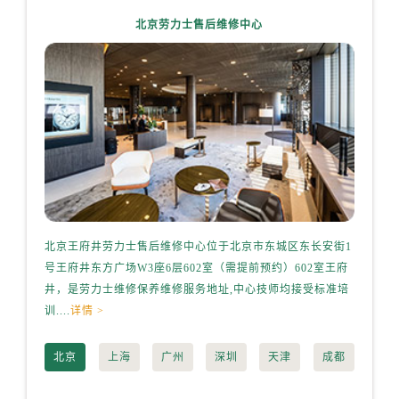
辽宁省本溪市平山区胜利路劳力士售后服务中心（需提前预约）
北京劳力士售后维修中心
辽宁省朝阳市双塔区新华路劳力士售后服务中心（需提前预约）
辽宁省丹东市振兴区七经街劳力士售后服务中心（需提前预约）
辽宁省抚顺市新抚区东一路劳力士售后服务中心（需提前预约）
辽宁省阜新市海州区解放大街劳力士售后服务中心（需提前预约）
辽宁省葫芦岛市连山区中央路劳力士售后服务中心（需提前预约）
辽宁省锦州市古塔区中央大街劳力士售后服务中心（需提前预约）
辽宁省辽阳市白塔区新运大街劳力士售后服务中心（需提前预约）
辽宁省盘锦市兴隆台区石油大街劳力士售后服务中心（需提前预约）
辽宁省铁岭市银州区南马路劳力士售后服务中心（需提前预约）
北京王府井劳力士售后维修中心位于北京市东城区东长安街1
上海港
辽宁省营口市站前区市府路与渤海大街交叉口劳力士售后服务中心（需提前预约）
号王府井东方广场W3座6层602室（需提前预约）602室王府
桥路3号
辽宁省沈阳市沈河区中街路137号亨得利名表维修授权店1楼劳力士售后服务中心（需提前预约）
井，是劳力士维修保养维修服务地址,中心技师均接受标准培
劳力士维
训....
详情 >
情 >
辽宁省沈阳市沈河区中街路83号亨得利名表维修授权店1楼劳力士售后服务中心（需提前预约）
北京市朝阳区建国门外大街甲6号华熙国际中心D座11层1102室劳力士售后服务中心（需提前预约）
北京
上海
广州
深圳
天津
成都
北京市东城区东长安街1号王府井东方广场W3座6层602室劳力士售后服务中心（需提前预约）
河北省保定市竞秀区朝阳北大街北国先天下劳力士售后服务中心（需提前预约）