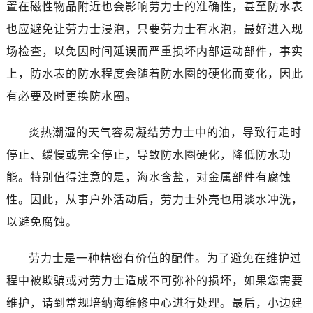
置在磁性物品附近也会影响劳力士的准确性，甚至防水表
沈阳市沈河区中街路83号亨得利名表服务中心（品牌授权店）1层整层（需提前预约）
也应避免让劳力士浸泡，只要劳力士有水泡，最好进入现
乌鲁木齐市天山区红山路26号时代广场（CCMALL）C座17层17-B（需提前预约）
场检查，以免因时间延误而严重损坏内部运动部件，事实
温州市鹿城区锦绣路1067号置信广场10层1015室（需提前预约）
哈尔滨市道里区友谊西路600号富力中心T2座写字楼29层03室（需提前预约）
上，防水表的防水程度会随着防水圈的硬化而变化，因此
大连市中山区人民路15号国际金融大厦7层G室（需提前预约）
有必要及时更换防水圈。
佛山市禅城区季华五路57号万科金融中心C座12层1205室（需提前预约）
东莞市东城街道鸿福东路1号民盈国贸中心T1写字楼9层907室（需提前预约）
炎热潮湿的天气容易凝结劳力士中的油，导致行走时
无锡市梁溪区人民中路139号恒隆广场写字楼1座11层1104室（需提前预约）
停止、缓慢或完全停止，导致防水圈硬化，降低防水功
南通市崇川区工农路57号圆融广场写字楼16层1603室（需提前预约）
能。特别值得注意的是，海水含盐，对金属部件有腐蚀
苏州市苏州工业园区星港街199号苏州中心办公楼C座22层08室（需提前预约）
性。因此，从事户外活动后，劳力士外壳也用淡水冲洗，
武汉市江汉区解放大道686号世界贸易大厦38层09室（需提前预约）
以避免腐蚀。
南宁市青秀区金湖路59号地王大厦12楼1224室（需提前预约）
合肥市蜀山区潜山路111号万象城华润大厦B座12楼03室（需提前预约）
劳力士是一种精密有价值的配件。为了避免在维护过
泉州市丰泽区宝洲路729号浦西万达中心写字楼A座7楼709室（需提前预约）
程中被欺骗或对劳力士造成不可弥补的损坏，如果您需要
青岛市南区山东路6号华润大厦B座22层04室（需提前预约）
维护，请到常规培纳海维修中心进行处理。最后，小边建
烟台市芝罘区胜利路139号万达金融中心A座907室（需提前预约）