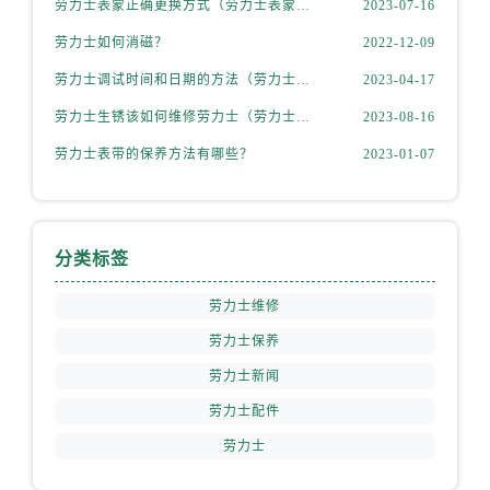
劳力士表蒙正确更换方式（劳力士表蒙更换知识）
2023-07-16
山西省朔州市朔城区怡西路与鄯阳西街交汇处劳力士售后服务中心（需提前预约）
劳力士如何消磁？
2022-12-09
山西省忻州市忻府区和平东街与七一南路交叉口劳力士售后服务中心（需提前预约）
山西省阳泉市郊区平阳东街与新城大道交叉口劳力士售后服务中心（需提前预约）
劳力士调试时间和日期的方法（劳力士该如何调试）
2023-04-17
山西省运城市盐湖区河东街劳力士售后服务中心（需提前预约）
劳力士生锈该如何维修劳力士（劳力士生锈怎么处理）
2023-08-16
山西省长治市潞州区英雄中路劳力士售后服务中心（需提前预约）
劳力士表带的保养方法有哪些？
2023-01-07
山西省太原市迎泽区迎泽街道解放路15号亨得利名表维修授权店3楼劳力士售后服务中心（需提前预约）
天津市和平区赤峰道136号天津国际金融中心26层2603室劳力士售后服务中心（需提前预约）
安徽省安庆市迎江区人民路劳力士售后服务中心（需提前预约）
分类标签
安徽省蚌埠市蚌山区淮河路劳力士售后服务中心（需提前预约）
安徽省亳州市谯城区魏武大道劳力士售后服务中心（需提前预约）
劳力士维修
安徽省池州市贵池区长江路劳力士售后服务中心（需提前预约）
劳力士保养
安徽省滁州市琅琊区南谯北路劳力士售后服务中心（需提前预约）
劳力士新闻
安徽省阜阳市颍州区颍州北路劳力士售后服务中心（需提前预约）
劳力士配件
安徽省淮北市相山区淮海路劳力士售后服务中心（需提前预约）
劳力士
安徽省淮南市田家庵区国庆中路劳力士售后服务中心（需提前预约）
安徽省黄山市屯溪区黄山西路劳力士售后服务中心（需提前预约）