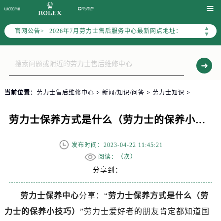

劳力士官方全国统一服务热线400-805-0023，服务覆盖中国大陆、香港、澳门、台湾全部区域（非大陆需加拨“+86”）
2026年7月劳力士售后服务中心最新网点地址：
▲
官网公告>
▼
北京市东城区东长安街1号东方广场写字楼W3座6层602室（需提前预约）
北京市朝阳区建国门外大街甲6号华熙国际中心写字楼D座11层1102室（需提前预约）
天津市和平区赤峰道136号天津国际金融中心写字楼26层2603室（需提前预约）
上海市徐汇区虹桥路3号港汇中心写字楼2座37层3705室（需提前预约）
上海市黄浦区南京东路299号宏伊国际广场写字楼8层806室（需提前预约）
当前位置：
劳力士售后维修中心
>
新闻/知识/问答
>
劳力士知识
>
南京市秦淮区中山南路1号（新街口）南京中心写字楼22层C1-1室（需提前预约）
劳力士保养方式是什么（劳力士的保养小技巧）
常州市新北区龙锦路1590号现代传媒中心写字楼5号楼10层1008室（需提前预约）
徐州市鼓楼区淮海东路29号苏宁广场IFC国际金融中心写字楼35层3508室（需提前预约）
发布时间：2023-04-22 11:45:21
扬州市邗江区国展路29号星耀天地写字楼1号楼18层1803室（需提前预约）
阅读：（
次）
盐城市盐都区世纪大道5号盐城金融城写字楼1号楼16层1604室（需提前预约）
分享到：
泰州市海陵区永定东路399号置地商务中心东塔写字楼（华润万象城）17层1706室（需提前预约）
宁波市江北区大闸南路500号来福士广场办公楼20层2009室（需提前预约）
劳力士保养
中心
分享：“
劳力士保养方式是什么（劳
杭州市上城区钱江路1366号华润大厦写字楼A座5层503-5室（需提前预约）
力士的保养小技巧）
”劳力士爱好者的朋友肯定都知道国
金华市金东区东市南街777号金华万达广场写字楼4号楼22层2209室（需提前预约）