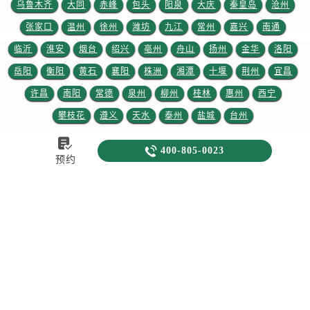
乌鲁木齐
大同
赤峰
包头
阳泉
大庆
秦皇岛
沧州
江苏省宿迁市宿城区西湖路劳力士售后服务中心（需提前预约）
张家口
温州
徐州
潍坊
九江
常州
嘉兴
南通
江苏省泰州市海陵区永定东路399号置地商务中心东塔（华润万象城）17层1706室劳力士售后服务中心（需提前预约）
临沂
淮安
烟台
绍兴
亳州
舟山
扬州
金华
洛阳
江苏省徐州市鼓楼区淮海东路29号苏宁广场IFC国际金融中心35层3508室劳力士售后服务中心（需提前预约）
江苏省盐城市盐都区世纪大道5号盐城金融城写字楼1号楼16层1604室劳力士售后服务中心（需提前预约）
岳阳
衡阳
黄石
襄阳
株洲
湘潭
十堰
荆州
宜昌
江苏省扬州市邗江区国展路29号星耀天地写字楼1号楼18层1803室劳力士售后服务中心（需提前预约）
许昌
南阳
常德
泉州
柳州
桂林
惠州
西宁
江苏省镇江市京口区中山东路劳力士售后服务中心（需提前预约）
攀枝花
遵义
天水
泰州
盐城
台州
江西省抚州市临川区赣东大道劳力士售后服务中心（需提前预约）

江西省赣州市章贡区文清路劳力士售后服务中心（需提前预约）

400-805-0023
预约
江西省吉安市吉州区井冈山大道劳力士售后服务中心（需提前预约）
江西省景德镇市珠山区珠山中路劳力士售后服务中心（需提前预约）
江西省九江市浔阳区浔阳路劳力士售后服务中心（需提前预约）
劳力士从来没有改变世界，而是把它留给佩戴它的人
江西省南昌市红谷滩新区红谷中大道998号绿地双子塔（中央广场）A1座办公楼14层1407室劳力士售后服务中心（需提前预约）
"Rolex will never change the world.we leave that to the people who
江西省萍乡市安源区萍安北大道与康庄路交叉口劳力士售后服务中心（需提前预约）
wear them.”
江西省上饶市信州区滨江西路劳力士售后服务中心（需提前预约）
江西省新余市渝水区北湖西路劳力士售后服务中心（需提前预约）
劳力士售后电话
江西省宜春市袁州区中山中路劳力士售后服务中心（需提前预约）
400-805-0023