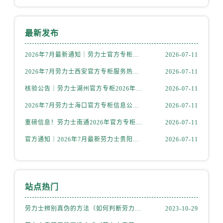
内蒙古自治区阿拉善盟市左旗土尔扈特大街劳力士售后服务中心（需提前预约）
内蒙古自治区巴彦淖尔市临河区新华街劳力士售后服务中心（需提前预约）
最新发布
内蒙古自治区包头市青山区幸福路甲3号王府井百货名表维修劳力士售后服务中心（需提前预约）
内蒙古自治区赤峰市红山区哈达街劳力士售后服务中心（需提前预约）
2026年7月最新通知｜劳力士官方专柜青岛客户服务热线及信息核验
2026-07-11
内蒙古自治区鄂尔多斯市东胜区伊金霍洛街劳力士售后服务中心（需提前预约）
2026年7月劳力士西安官方专柜服务热线一览｜客户服务渠道与专柜名录
2026-07-11
内蒙古自治区呼伦贝尔市海拉尔区中央街劳力士售后服务中心（需提前预约）
核验公告｜劳力士湖州官方专柜2026年7月最新客户服务热线与专柜信息
2026-07-11
内蒙古自治区通辽市科尔沁区明仁大街劳力士售后服务中心（需提前预约）
2026年7月劳力士海口官方专柜信息公告｜客户服务热线+门店服务
2026-07-11
内蒙古自治区乌海市海勃湾区人民南路劳力士售后服务中心（需提前预约）
内蒙古自治区乌兰察布市集宁区恩和大街劳力士售后服务中心（需提前预约）
重磅信息！劳力士南通2026年官方专柜客户服务升级公告，7月热线全新公示
2026-07-11
内蒙古自治区锡林郭勒盟市锡林浩特市光明街与额尔敦路交叉口劳力士售后服务中心（需提前预约）
官方通知｜2026年7月最新劳力士贵阳专柜客服热线，服务信息全面公示
2026-07-11
内蒙古自治区兴安盟市乌兰浩特市兴安大街劳力士售后服务中心（需提前预约）
山西省大同市平城区迎宾街劳力士售后服务中心（需提前预约）
山西省晋城市城区黄华街劳力士售后服务中心（需提前预约）
站点热门
山西省晋中市榆次区顺城街劳力士售后服务中心（需提前预约）
山西省临汾市尧都区解放路劳力士售后服务中心（需提前预约）
劳力士辨别真伪的方法（如何判断劳力士的真假）
2023-10-29
山西省吕梁市离石区永宁中路与建设街交叉口劳力士售后服务中心（需提前预约）