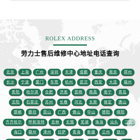
安徽省六安市金安区解放中路劳力士售后服务中心（需提前预约）
安徽省马鞍山市雨山区湖南西路劳力士售后服务中心（需提前预约）
安徽省宿州市埇桥区人民中路劳力士售后服务中心（需提前预约）
安徽省铜陵市铜官区石城大道劳力士售后服务中心（需提前预约）
ROLEX ADDRESS
安徽省芜湖市镜湖区中山路步行街劳力士售后服务中心（需提前预约）
安徽省宣城市宣州区叠嶂西路劳力士售后服务中心（需提前预约）
劳力士售后维修中心地址电话查询
福建省龙岩市新罗区九一南路劳力士售后服务中心（需提前预约）
福建省南平市建阳区人民西路劳力士售后服务中心（需提前预约）
北京
上海
广州
深圳
天津
成都
重庆
南京
郑州
福建省宁德市蕉城区天湖东路劳力士售后服务中心（需提前预约）
长沙
宁波
厦门
东莞
杭州
武汉
西安
大连
福州
福建省莆田市城厢区霞林街道荔华东大道劳力士售后服务中心（需提前预约）
贵阳
哈尔滨
合肥
济南
昆明
南昌
南宁
青岛
福建省三明市三元区东乾二路劳力士售后服务中心（需提前预约）
福建省漳州市龙文区步港路劳力士售后服务中心（需提前预约）
沈阳
石家庄
苏州
长春
河北
太原
保定
唐山
江苏省常州市新北区龙锦路1590号现代传媒中心5号楼10层1008室劳力士售后服务中心（需提前预约）
邯郸
廊坊
昆山
广西
佛山
中山
德阳
绵阳
江苏省淮安市清江浦区淮海北路劳力士售后服务中心（需提前预约）
齐齐哈尔
呼和浩特
吉林
无锡
芜湖
珠海
汕头
三亚
江苏省连云港市海州区通灌北路劳力士售后服务中心（需提前预约）
海口
赣州
漳州
拉萨
青海
新疆
兰州
银川
江苏省南京市秦淮区中山南路1号南京中心22层22-C1-C3室劳力士售后服务中心（需提前预约）