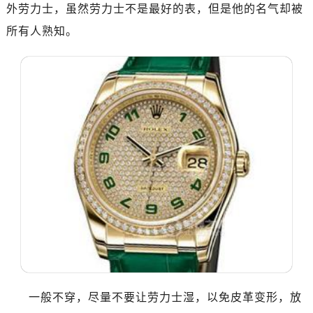
外劳力士，虽然劳力士不是最好的表，但是他的名气却被
绍兴市越城区胜利东路379号世茂天际中心写字楼8层805室（需提前预约）
所有人熟知。
嘉兴市南湖区广益路705号嘉兴世界贸易中心写字楼A座13层1304室（需提前预约）
南昌市红谷滩新区红谷中大道998号绿地双子塔（中央广场）A1座办公楼14层07室（需提前预约）
济南市历下区经十路11111号华润中心写字楼（万象城）15层1508室（需提前预约）
广州市天河区天河路230号万菱汇国际中心写字楼A塔7层704室（需提前预约）
广州市越秀区环市东路371-375号世界贸易中心大厦南塔写字楼15层07室（需提前预约）
深圳市罗湖区深南东路5001号华润大厦写字楼17层1701室（需提前预约）
惠州市惠城区江北文昌一路7号华贸大厦写字楼1座30层05室（需提前预约）
厦门市思明区湖滨东路95号华润大厦写字楼B座11层1104室（需提前预约）
福州市鼓楼区五四路128-1号恒力城写字楼15层03室（需提前预约）
成都市锦江区人民东路6号SAC东原中心写字楼24层2406B室（需提前预约）
重庆市江北区观音桥步行街2号融恒时代广场写字楼9层902室（需提前预约）
长沙市芙蓉区定王台街道建湘路393号世茂环球金融中心写字楼（芙蓉广场）10层13室（需提前预约）
郑州市二七区铭功路10号华润大厦写字楼29层2905室（需提前预约）
太原市迎泽区解放路15号亨得利名表服务中心（品牌授权店）3层整层（需提前预约）
一般不穿，尽量不要让劳力士湿，以免皮革变形，放
沈阳市沈河区中街路137号亨得利名表服务中心（品牌授权店）1层整层（需提前预约）