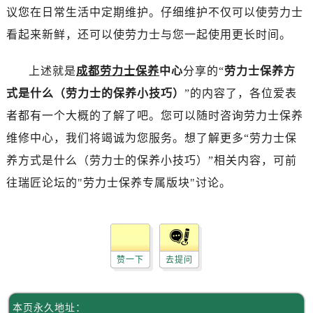
议您在日常生活中定期维护。仔细维护不仅可以使劳力士
长春市朝阳区西安大路727号中银大厦A座(旺进大厦)18层09室（需提前预约）
贵阳市南明区都司高架桥路33号亨特国际金融中心14楼14D（需提前预约）
看起来新鲜，还可以使劳力士与您一起使用更长时间。
昆明市盘龙区北京路928号同德昆明广场写字楼10层06室（需提前预约）
上述就是
成都劳力士保养
中心
分享的“
劳力士保养方
石家庄市长安区中山东路39号勒泰中心写字楼B座13层07室（需提前预约）
西安市碑林区南关正街88号华侨城长安国际中心E座6楼10室（需提前预约）
式是什么（劳力士的保养小技巧）
”的内容了，各位爱表
海口市龙华区金贸东路5号海口华润大厦B座17层1707室（需提前预约）
者都有一个大概的了解了吧。您可以随时咨询劳力士保养
唐山市路南区新华东道100号万达广场写字楼A座10层1002室（需提前预约）
维修中心，我们将竭诚为您服务。想了解更多“劳力士保
台州市椒江区东海大道1800号腾达中心东1幢20楼2002室（需提前预约）
养方式是什么（劳力士的保养小技巧）”相关内容，可前
内蒙古自治区呼和浩特市玉泉区大学西街70号华润万象城写字楼（鄂尔多斯大厦）23层2326室（需提前预约）
往瑞匠论坛的"劳力士保养专属版块"讨论。
甘肃省兰州市七里河区西津西路16号兰州中心写字楼21层2102室（需提前预约）
重庆市解放碑渝中区民权路28号英利国际金融中心写字楼20层01室（需提前预约）
黑龙江省大庆市萨尔图区会战大街劳力士售后服务中心（需提前预约）
黑龙江省鹤岗市向阳区红军路劳力士售后服务中心（需提前预约）
赞一下
去提问
黑龙江省黑河市爱辉区中央街劳力士售后服务中心（需提前预约）
黑龙江省鸡西市鸡冠区红军路劳力士售后服务中心（需提前预约）
黑龙江省佳木斯市向阳区长安路劳力士售后服务中心（需提前预约）
本页永久地址：