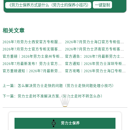
黑龙江省牡丹江市东安区太平路劳力士售后服务中心（需提前预约）
一键复制
黑龙江省七台河市桃山区大同街劳力士售后服务中心（需提前预约）
黑龙江省齐齐哈尔市龙沙区龙华路劳力士售后服务中心（需提前预约）
黑龙江省双鸭山市尖山区新兴大街劳力士售后服务中心（需提前预约）
相关文章
黑龙江省绥化市北林区新华街与康庄路交叉口劳力士售后服务中心（需提前预约）
2026年7月劳力士西安官方专柜服务热线一览｜客户服务渠道与专柜名录
2026年7月劳力士海口官方专柜信息公告｜客户服务热线+门店服务
黑龙江省伊春市伊美区通河路劳力士售后服务中心（需提前预约）
2026年7月劳力士官方专柜无锡客户服务热线攻略｜服务信息大全公示
2026年7月劳力士济南官方专柜客户服务攻略｜热线电话与信息全掌握
吉林省白城市洮北区明仁南街劳力士售后服务中心（需提前预约）
官方重磅｜2026年劳力士泉州专柜客户服务电话（7月最新）附门店攻略
官方通告：2026年7月最新劳力士合肥专柜服务电话及客户热线公示
吉林省白山市浑江区浑江大街劳力士售后服务中心（需提前预约）
2026年7月最新发布！劳力士官方专柜客户服务电话+珠海专柜信息重磅公示
官方通知｜2026年劳力士深圳专柜客户服务热线全新升级（附7月最新专柜信息汇总）
吉林省吉林市船营区河南街劳力士售后服务中心（需提前预约）
官方重磅通知｜2026年7月最新劳力士北京专柜客户服务电话已核验，专柜信息公开
官方攻略｜2026年劳力士海口专柜客户服务热线7月最新核验版
吉林省辽源市龙山区人民大街劳力士售后服务中心（需提前预约）
上一篇：
怎么解决劳力士走快的问题（劳力士走快问题处理小技巧）
吉林省梅河口市新华街道梅河大街劳力士售后服务中心（需提前预约）
吉林省四平市铁东区紫气大路与南九经街交汇处劳力士售后服务中心（需提前预约）
下一篇：
劳力士走时不准解决方案（劳力士走时不转怎么办）
吉林省松原市宁江区五环大街劳力士售后服务中心（需提前预约）
吉林省通化市东昌区环通乡江南大街劳力士售后服务中心（需提前预约）
吉林省延边市延吉市解放路劳力士售后服务中心（需提前预约）
劳力士保养
辽宁省鞍山市铁东区站前街劳力士售后服务中心（需提前预约）