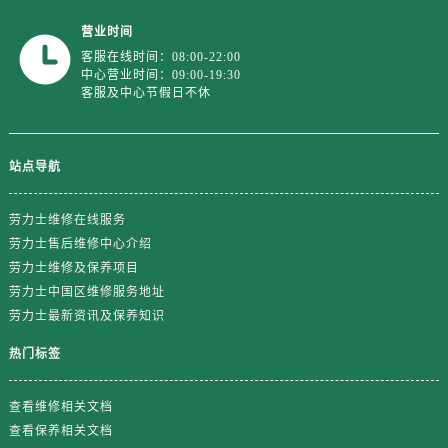
浙江省金华市金东区东市南街777号金华万达广场4号楼22楼2209室劳力士售后服务中心（需提前预约）
营业时间
浙江省丽水市莲都区解放街劳力士售后服务中心（需提前预约）
客服在线时间：08:00-22:00
浙江省宁波市江北区大闸南路500号来福士广场办公楼20层2009室劳力士售后服务中心（需提前预约）
中心营业时间：09:00-19:30
浙江省衢州市柯城区上街劳力士售后服务中心（需提前预约）
客服及中心节假日不休
浙江省绍兴市越城区胜利东路379号世茂天际中心写字楼8层805室劳力士售后服务中心（需提前预约）
浙江省舟山市定海区解放东路劳力士售后服务中心（需提前预约）
站点导航
澳门特别行政区大堂区议事亭前地（新马路）劳力士售后服务中心（需提前预约）
澳门特别行政区风顺堂区南湾大马路劳力士售后服务中心（需提前预约）
劳力士维修在线服务
澳门特别行政区花地玛堂区关闸广场劳力士售后服务中心（需提前预约）
劳力士售后维修中心介绍
澳门特别行政区花王堂区大三巴商圈劳力士售后服务中心（需提前预约）
劳力士维修及保养项目
澳门特别行政区嘉模堂区官也街劳力士售后服务中心（需提前预约）
劳力士中国区维修服务地址
澳门省路氹城市金光大道劳力士售后服务中心（需提前预约）
劳力士最新资讯及保养知识
澳门特别行政区望德堂区塔石广场劳力士售后服务中心（需提前预约）
热门标签
福建省福州市鼓楼区五四路128-1号恒力城写字楼15层03室劳力士售后服务中心（需提前预约）
福建省厦门市思明区湖滨东路95号万象城华润大厦B座11层1104室劳力士售后服务中心（需提前预约）
查看维修相关文档
广东省潮州市潮安区新风路与潮汕路交汇处劳力士售后服务中心（需提前预约）
查看保养相关文档