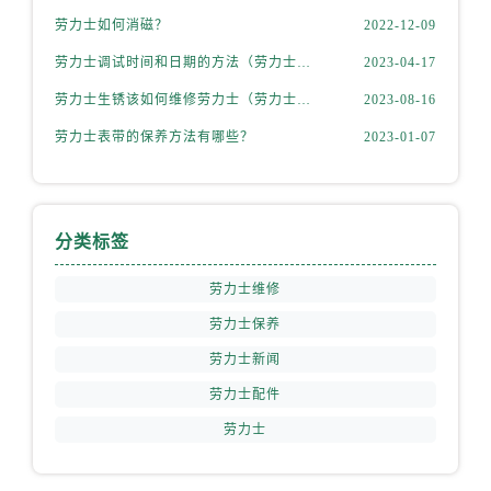
安徽省宿州市埇桥区人民中路劳力士售后服务中心（需提前预约）
劳力士如何消磁？
2022-12-09
安徽省铜陵市铜官区石城大道劳力士售后服务中心（需提前预约）
劳力士调试时间和日期的方法（劳力士该如何调试）
2023-04-17
安徽省芜湖市镜湖区中山路步行街劳力士售后服务中心（需提前预约）
劳力士生锈该如何维修劳力士（劳力士生锈怎么处理）
2023-08-16
安徽省宣城市宣州区叠嶂西路劳力士售后服务中心（需提前预约）
福建省龙岩市新罗区九一南路劳力士售后服务中心（需提前预约）
劳力士表带的保养方法有哪些？
2023-01-07
福建省南平市建阳区人民西路劳力士售后服务中心（需提前预约）
福建省宁德市蕉城区天湖东路劳力士售后服务中心（需提前预约）
福建省莆田市城厢区霞林街道荔华东大道劳力士售后服务中心（需提前预约）
分类标签
福建省三明市三元区东乾二路劳力士售后服务中心（需提前预约）
福建省漳州市龙文区步港路劳力士售后服务中心（需提前预约）
劳力士维修
江苏省常州市新北区龙锦路1590号现代传媒中心5号楼10层1008室劳力士售后服务中心（需提前预约）
劳力士保养
江苏省淮安市清江浦区淮海北路劳力士售后服务中心（需提前预约）
劳力士新闻
江苏省连云港市海州区通灌北路劳力士售后服务中心（需提前预约）
劳力士配件
江苏省南京市秦淮区中山南路1号南京中心22层22-C1-C3室劳力士售后服务中心（需提前预约）
劳力士
江苏省宿迁市宿城区西湖路劳力士售后服务中心（需提前预约）
江苏省泰州市海陵区永定东路399号置地商务中心东塔（华润万象城）17层1706室劳力士售后服务中心（需提前预约）