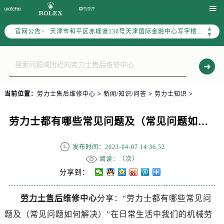
北京市东城区东长安街1号东方广场写字楼W3座6层602室（需提前预约）

北京市朝阳区建国门外大街甲6号华熙国际中心写字楼D座11层1102室（需提前预约）
▲
官网公告>
天津市和平区赤峰道136号天津国际金融中心写字楼26层2603室（需提前预约）
▼
上海市徐汇区虹桥路3号港汇中心写字楼2座37层3705室（需提前预约）
上海市黄浦区南京东路299号宏伊国际广场写字楼8层806室（需提前预约）
南京市秦淮区中山南路1号（新街口）南京中心写字楼22层C1-1室（需提前预约）
常州市新北区龙锦路1590号现代传媒中心写字楼5号楼10层1008室（需提前预约）
当前位置：
劳力士售后维修中心
>
新闻/知识/问答
>
劳力士知识
>
徐州市鼓楼区淮海东路29号苏宁广场IFC国际金融中心写字楼35层3508室（需提前预约）
扬州市邗江区国展路29号星耀天地写字楼1号楼18层1803室（需提前预约）
劳力士都有哪些常见问题及（常见问题如何解决）
盐城市盐都区世纪大道5号盐城金融城写字楼1号楼16层1604室（需提前预约）
泰州市海陵区永定东路399号置地商务中心东塔写字楼（华润万象城）17层1706室（需提前预约）
发布时间：2023-04-07 14:36:52
宁波市江北区大闸南路500号来福士广场办公楼20层2009室（需提前预约）
阅读：（
次）
杭州市上城区钱江路1366号华润大厦写字楼A座5层503-5室（需提前预约）
分享到：
金华市金东区东市南街777号金华万达广场写字楼4号楼22层2209室（需提前预约）
劳力士售后
维修中心
分享：“劳力士都有哪些常见问
绍兴市越城区胜利东路379号世茂天际中心写字楼8层805室（需提前预约）
题及（常见问题如何解决）”在日常生活中我们的机械劳
嘉兴市南湖区广益路705号嘉兴世界贸易中心写字楼A座13层1304室（需提前预约）