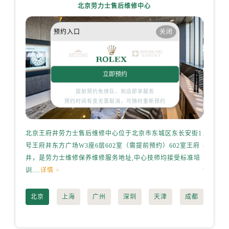
内蒙古自治区包头市青山区幸福路甲3号王府井百货名表维修劳力士售后服务中心（需提前预约）
北京劳力士售后维修中心
内蒙古自治区赤峰市红山区哈达街劳力士售后服务中心（需提前预约）
预约入口
关闭
内蒙古自治区鄂尔多斯市东胜区伊金霍洛街劳力士售后服务中心（需提前预约）
内蒙古自治区呼伦贝尔市海拉尔区中央街劳力士售后服务中心（需提前预约）
内蒙古自治区通辽市科尔沁区明仁大街劳力士售后服务中心（需提前预约）
立即预约
内蒙古自治区乌海市海勃湾区人民南路劳力士售后服务中心（需提前预约）
内蒙古自治区乌兰察布市集宁区恩和大街劳力士售后服务中心（需提前预约）
提前预约免排队，到店即享服务
预约时间有变无需取消，可随时重新预约
内蒙古自治区锡林郭勒盟市锡林浩特市光明街与额尔敦路交叉口劳力士售后服务中心（需提前预约）
内蒙古自治区兴安盟市乌兰浩特市兴安大街劳力士售后服务中心（需提前预约）
山西省大同市平城区迎宾街劳力士售后服务中心（需提前预约）
北京王府井劳力士售后维修中心位于北京市东城区东长安街1
上海港
号王府井东方广场W3座6层602室（需提前预约）602室王府
桥路3号
山西省晋城市城区黄华街劳力士售后服务中心（需提前预约）
井，是劳力士维修保养维修服务地址,中心技师均接受标准培
劳力士维
山西省晋中市榆次区顺城街劳力士售后服务中心（需提前预约）
训....
详情 >
情 >
山西省临汾市尧都区解放路劳力士售后服务中心（需提前预约）
山西省吕梁市离石区永宁中路与建设街交叉口劳力士售后服务中心（需提前预约）
北京
上海
广州
深圳
天津
成都
山西省朔州市朔城区怡西路与鄯阳西街交汇处劳力士售后服务中心（需提前预约）
山西省忻州市忻府区和平东街与七一南路交叉口劳力士售后服务中心（需提前预约）