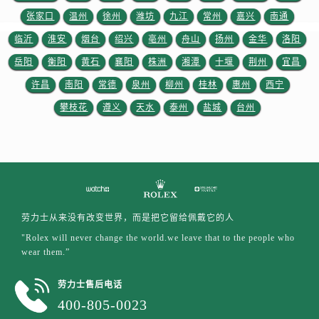
山东省东营市东营区济南路劳力士售后服务中心（需提前预约）
张家口
温州
徐州
潍坊
九江
常州
嘉兴
南通
山东省济南市历下区经十路11111号华润中心写字楼（万象城）15层1508室劳力士售后服务中心（需提前预约）
临沂
淮安
烟台
绍兴
亳州
舟山
扬州
金华
洛阳
山东省济宁市任城区太白楼路劳力士售后服务中心（需提前预约）
岳阳
衡阳
黄石
襄阳
株洲
湘潭
十堰
荆州
宜昌
山东省莱芜市文化南路8号银座商城名表维修一楼名表维修劳力士售后服务中心（需提前预约）
许昌
南阳
常德
泉州
柳州
桂林
惠州
西宁
山东省临沂市兰山区解放路劳力士售后服务中心（需提前预约）
山东省日照市东港区烟台路劳力士售后服务中心（需提前预约）
攀枝花
遵义
天水
泰州
盐城
台州
山东省泰安市泰山区财源街道泰山大街劳力士售后服务中心（需提前预约）
山东省威海市环翠区新威海路89号振华商厦一楼名表维修劳力士售后服务中心（需提前预约）
山东省潍坊市奎文区东风东街劳力士售后服务中心（需提前预约）
山东省枣庄市滕州市北辛路与善国路交叉口劳力士售后服务中心（需提前预约）
山东省淄博市张店区金晶大道劳力士售后服务中心（需提前预约）
劳力士从来没有改变世界，而是把它留给佩戴它的人
上海市黄浦区南京东路299号宏伊国际广场写字楼8层806室劳力士售后服务中心（需提前预约）
"Rolex will never change the world.we leave that to the people who
上海市徐汇区虹桥路3号港汇中心2座37层3705室劳力士售后服务中心（需提前预约）
wear them.”
浙江省杭州市上城区钱江路1366号华润大厦A座5层503-5室劳力士售后服务中心（需提前预约）
浙江省湖州市吴兴区劳动路劳力士售后服务中心（需提前预约）
劳力士售后电话
400-805-0023
浙江省嘉兴市南湖区广益路705号嘉兴世界贸易中心A座13层1304室劳力士售后服务中心（需提前预约）