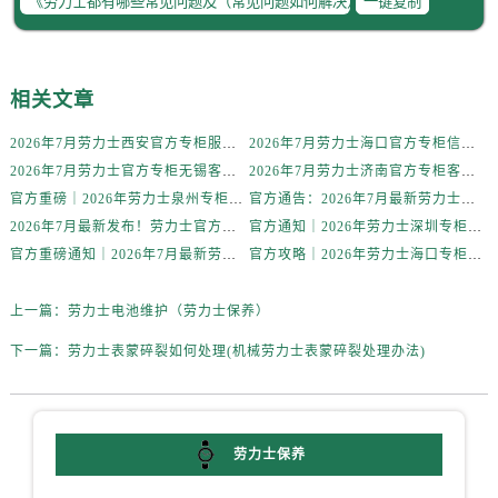
一键复制
辽宁省丹东市振兴区七经街劳力士售后服务中心（需提前预约）
辽宁省抚顺市新抚区东一路劳力士售后服务中心（需提前预约）
辽宁省阜新市海州区解放大街劳力士售后服务中心（需提前预约）
相关文章
辽宁省葫芦岛市连山区中央路劳力士售后服务中心（需提前预约）
辽宁省锦州市古塔区中央大街劳力士售后服务中心（需提前预约）
2026年7月劳力士西安官方专柜服务热线一览｜客户服务渠道与专柜名录
2026年7月劳力士海口官方专柜信息公告｜客户服务热线+门店服务
辽宁省辽阳市白塔区新运大街劳力士售后服务中心（需提前预约）
2026年7月劳力士官方专柜无锡客户服务热线攻略｜服务信息大全公示
2026年7月劳力士济南官方专柜客户服务攻略｜热线电话与信息全掌握
辽宁省盘锦市兴隆台区石油大街劳力士售后服务中心（需提前预约）
官方重磅｜2026年劳力士泉州专柜客户服务电话（7月最新）附门店攻略
官方通告：2026年7月最新劳力士合肥专柜服务电话及客户热线公示
辽宁省铁岭市银州区南马路劳力士售后服务中心（需提前预约）
2026年7月最新发布！劳力士官方专柜客户服务电话+珠海专柜信息重磅公示
官方通知｜2026年劳力士深圳专柜客户服务热线全新升级（附7月最新专柜信息汇总）
官方重磅通知｜2026年7月最新劳力士北京专柜客户服务电话已核验，专柜信息公开
官方攻略｜2026年劳力士海口专柜客户服务热线7月最新核验版
辽宁省营口市站前区市府路与渤海大街交叉口劳力士售后服务中心（需提前预约）
辽宁省沈阳市沈河区中街路137号亨得利名表维修授权店1楼劳力士售后服务中心（需提前预约）
上一篇：
劳力士电池维护（劳力士保养）
辽宁省沈阳市沈河区中街路83号亨得利名表维修授权店1楼劳力士售后服务中心（需提前预约）
北京市朝阳区建国门外大街甲6号华熙国际中心D座11层1102室劳力士售后服务中心（需提前预约）
下一篇：
劳力士表蒙碎裂如何处理(机械劳力士表蒙碎裂处理办法)
北京市东城区东长安街1号王府井东方广场W3座6层602室劳力士售后服务中心（需提前预约）
河北省保定市竞秀区朝阳北大街北国先天下劳力士售后服务中心（需提前预约）
内蒙古自治区阿拉善盟市左旗土尔扈特大街劳力士售后服务中心（需提前预约）
劳力士保养
内蒙古自治区巴彦淖尔市临河区新华街劳力士售后服务中心（需提前预约）