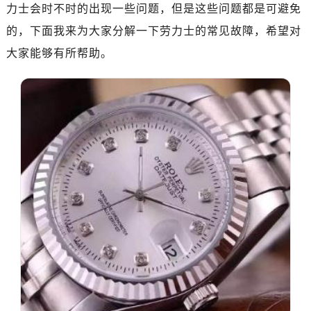
南昌市红谷滩新区红谷中大道998号绿地双子塔（中央广场）A1座办公楼14层07室（需提前预约）
力士会时不时的出现一些问题，但是这些问题都是可避免
济南市历下区经十路11111号华润中心写字楼（万象城）15层1508室（需提前预约）
的，下面我来为大家分解一下劳力士的常见故障，希望对
广州市天河区天河路230号万菱汇国际中心写字楼A塔7层704室（需提前预约）
大家能够有所帮助。
广州市越秀区环市东路371-375号世界贸易中心大厦南塔写字楼15层07室（需提前预约）
深圳市罗湖区深南东路5001号华润大厦写字楼17层1701室（需提前预约）
惠州市惠城区江北文昌一路7号华贸大厦写字楼1座30层05室（需提前预约）
厦门市思明区湖滨东路95号华润大厦写字楼B座11层1104室（需提前预约）
福州市鼓楼区五四路128-1号恒力城写字楼15层03室（需提前预约）
成都市锦江区人民东路6号SAC东原中心写字楼24层2406B室（需提前预约）
重庆市江北区观音桥步行街2号融恒时代广场写字楼9层902室（需提前预约）
长沙市芙蓉区定王台街道建湘路393号世茂环球金融中心写字楼（芙蓉广场）10层13室（需提前预约）
郑州市二七区铭功路10号华润大厦写字楼29层2905室（需提前预约）
太原市迎泽区解放路15号亨得利名表服务中心（品牌授权店）3层整层（需提前预约）
沈阳市沈河区中街路137号亨得利名表服务中心（品牌授权店）1层整层（需提前预约）
沈阳市沈河区中街路83号亨得利名表服务中心（品牌授权店）1层整层（需提前预约）
乌鲁木齐市天山区红山路26号时代广场（CCMALL）C座17层17-B（需提前预约）