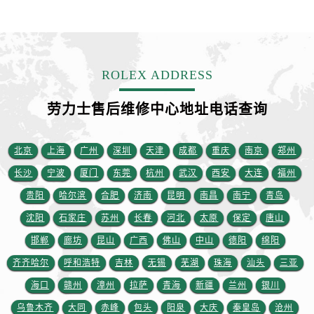
江苏省徐州市鼓楼区淮海东路29号苏宁广场IFC国际金融中心35层3508室劳力士售后服务中心（需提前预约）
江苏省盐城市盐都区世纪大道5号盐城金融城写字楼1号楼16层1604室劳力士售后服务中心（需提前预约）
江苏省扬州市邗江区国展路29号星耀天地写字楼1号楼18层1803室劳力士售后服务中心（需提前预约）
江苏省镇江市京口区中山东路劳力士售后服务中心（需提前预约）
ROLEX ADDRESS
江西省抚州市临川区赣东大道劳力士售后服务中心（需提前预约）
江西省赣州市章贡区文清路劳力士售后服务中心（需提前预约）
劳力士售后维修中心地址电话查询
江西省吉安市吉州区井冈山大道劳力士售后服务中心（需提前预约）
江西省景德镇市珠山区珠山中路劳力士售后服务中心（需提前预约）
北京
上海
广州
深圳
天津
成都
重庆
南京
郑州
江西省九江市浔阳区浔阳路劳力士售后服务中心（需提前预约）
长沙
宁波
厦门
东莞
杭州
武汉
西安
大连
福州
江西省南昌市红谷滩新区红谷中大道998号绿地双子塔（中央广场）A1座办公楼14层1407室劳力士售后服务中心（需提前预约）
贵阳
哈尔滨
合肥
济南
昆明
南昌
南宁
青岛
江西省萍乡市安源区萍安北大道与康庄路交叉口劳力士售后服务中心（需提前预约）
沈阳
石家庄
苏州
长春
河北
太原
保定
唐山
江西省上饶市信州区滨江西路劳力士售后服务中心（需提前预约）
邯郸
廊坊
昆山
广西
佛山
中山
德阳
绵阳
江西省新余市渝水区北湖西路劳力士售后服务中心（需提前预约）
江西省宜春市袁州区中山中路劳力士售后服务中心（需提前预约）
齐齐哈尔
呼和浩特
吉林
无锡
芜湖
珠海
汕头
三亚
江西省鹰潭市月湖区胜利东路劳力士售后服务中心（需提前预约）
海口
赣州
漳州
拉萨
青海
新疆
兰州
银川
山东省德州市德城区东风中路劳力士售后服务中心（需提前预约）
乌鲁木齐
大同
赤峰
包头
阳泉
大庆
秦皇岛
沧州