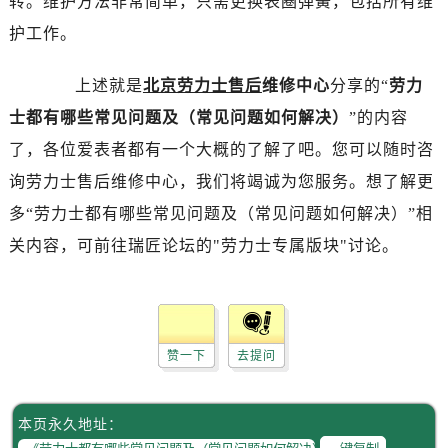
转。维护方法非常简单，只需更换表圈弹簧，包括所有维
黑龙江省齐齐哈尔市龙沙区龙华路劳力士售后服务中心（需提前预约）
护工作。
黑龙江省双鸭山市尖山区新兴大街劳力士售后服务中心（需提前预约）
黑龙江省绥化市北林区新华街与康庄路交叉口劳力士售后服务中心（需提前预约）
上述就是
北京劳力士售后
维修中心
分享的“
劳力
黑龙江省伊春市伊美区通河路劳力士售后服务中心（需提前预约）
士都有哪些常见问题及（常见问题如何解决）
”的内容
吉林省白城市洮北区明仁南街劳力士售后服务中心（需提前预约）
吉林省白山市浑江区浑江大街劳力士售后服务中心（需提前预约）
了，各位爱表者都有一个大概的了解了吧。您可以随时咨
吉林省吉林市船营区河南街劳力士售后服务中心（需提前预约）
询劳力士售后维修中心，我们将竭诚为您服务。想了解更
吉林省辽源市龙山区人民大街劳力士售后服务中心（需提前预约）
多“劳力士都有哪些常见问题及（常见问题如何解决）”相
吉林省梅河口市新华街道梅河大街劳力士售后服务中心（需提前预约）
关内容，可前往瑞匠论坛的"劳力士专属版块"讨论。
吉林省四平市铁东区紫气大路与南九经街交汇处劳力士售后服务中心（需提前预约）
吉林省松原市宁江区五环大街劳力士售后服务中心（需提前预约）
吉林省通化市东昌区环通乡江南大街劳力士售后服务中心（需提前预约）
吉林省延边市延吉市解放路劳力士售后服务中心（需提前预约）
赞一下
去提问
辽宁省鞍山市铁东区站前街劳力士售后服务中心（需提前预约）
辽宁省本溪市平山区胜利路劳力士售后服务中心（需提前预约）
本页永久地址：
辽宁省朝阳市双塔区新华路劳力士售后服务中心（需提前预约）