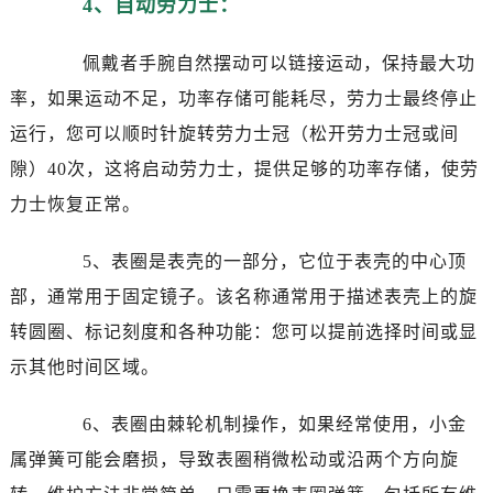
4、自动劳力士：
昆明市盘龙区北京路928号同德昆明广场写字楼10层06室（需提前预约）
石家庄市长安区中山东路39号勒泰中心写字楼B座13层07室（需提前预约）
佩戴者手腕自然摆动可以链接运动，保持最大功
西安市碑林区南关正街88号华侨城长安国际中心E座6楼10室（需提前预约）
率，如果运动不足，功率存储可能耗尽，劳力士最终停止
海口市龙华区金贸东路5号海口华润大厦B座17层1707室（需提前预约）
唐山市路南区新华东道100号万达广场写字楼A座10层1002室（需提前预约）
运行，您可以顺时针旋转劳力士冠（松开劳力士冠或间
台州市椒江区东海大道1800号腾达中心东1幢20楼2002室（需提前预约）
隙）40次，这将启动劳力士，提供足够的功率存储，使劳
内蒙古自治区呼和浩特市玉泉区大学西街70号华润万象城写字楼（鄂尔多斯大厦）23层2326室（需提前预约）
力士恢复正常。
甘肃省兰州市七里河区西津西路16号兰州中心写字楼21层2102室（需提前预约）
重庆市解放碑渝中区民权路28号英利国际金融中心写字楼20层01室（需提前预约）
5、表圈是表壳的一部分，它位于表壳的中心顶
黑龙江省大庆市萨尔图区会战大街劳力士售后服务中心（需提前预约）
部，通常用于固定镜子。该名称通常用于描述表壳上的旋
黑龙江省鹤岗市向阳区红军路劳力士售后服务中心（需提前预约）
转圆圈、标记刻度和各种功能：您可以提前选择时间或显
黑龙江省黑河市爱辉区中央街劳力士售后服务中心（需提前预约）
示其他时间区域。
黑龙江省鸡西市鸡冠区红军路劳力士售后服务中心（需提前预约）
黑龙江省佳木斯市向阳区长安路劳力士售后服务中心（需提前预约）
6、表圈由棘轮机制操作，如果经常使用，小金
黑龙江省牡丹江市东安区太平路劳力士售后服务中心（需提前预约）
属弹簧可能会磨损，导致表圈稍微松动或沿两个方向旋
黑龙江省七台河市桃山区大同街劳力士售后服务中心（需提前预约）