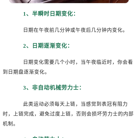
温州市鹿城区锦绣路1067号置信广场10层1015室（需提前预约）
哈尔滨市道里区友谊西路600号富力中心T2座写字楼29层03室（需提前预约）
1、半瞬时日期变化：
大连市中山区人民路15号国际金融大厦7层G室（需提前预约）
佛山市禅城区季华五路57号万科金融中心C座12层1205室（需提前预约）
日期在午夜前几分钟或午夜后几分钟内变化。
东莞市东城街道鸿福东路1号民盈国贸中心T1写字楼9层907室（需提前预约）
2、日期逐渐变化：
无锡市梁溪区人民中路139号恒隆广场写字楼1座11层1104室（需提前预约）
南通市崇川区工农路57号圆融广场写字楼16层1603室（需提前预约）
日期变化需要几个小时，当午夜临近时，你会看
苏州市苏州工业园区星港街199号苏州中心办公楼C座22层08室（需提前预约）
武汉市江汉区解放大道686号世界贸易大厦38层09室（需提前预约）
到日期盘逐渐变化。
南宁市青秀区金湖路59号地王大厦12楼1224室（需提前预约）
3、非自动机械劳力士：
合肥市蜀山区潜山路111号万象城华润大厦B座12楼03室（需提前预约）
泉州市丰泽区宝洲路729号浦西万达中心写字楼A座7楼709室（需提前预约）
此类运动必须每天上链，当感觉到表冠有阻力
青岛市南区山东路6号华润大厦B座22层04室（需提前预约）
时，上链完成，避免过度上链，否则会损坏劳力士的内部
烟台市芝罘区胜利路139号万达金融中心A座907室（需提前预约）
长春市朝阳区西安大路727号中银大厦A座(旺进大厦)18层09室（需提前预约）
机制。
贵阳市南明区都司高架桥路33号亨特国际金融中心14楼14D（需提前预约）