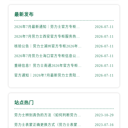
山西省阳泉市郊区平阳东街与新城大道交叉口劳力士售后服务中心（需提前预约）
山西省运城市盐湖区河东街劳力士售后服务中心（需提前预约）
最新发布
山西省长治市潞州区英雄中路劳力士售后服务中心（需提前预约）
山西省太原市迎泽区迎泽街道解放路15号亨得利名表维修授权店3楼劳力士售后服务中心（需提前预约）
2026年7月最新通知｜劳力士官方专柜青岛客户服务热线及信息核验
2026-07-11
天津市和平区赤峰道136号天津国际金融中心26层2603室劳力士售后服务中心（需提前预约）
2026年7月劳力士西安官方专柜服务热线一览｜客户服务渠道与专柜名录
2026-07-11
安徽省安庆市迎江区人民路劳力士售后服务中心（需提前预约）
核验公告｜劳力士湖州官方专柜2026年7月最新客户服务热线与专柜信息
2026-07-11
安徽省蚌埠市蚌山区淮河路劳力士售后服务中心（需提前预约）
2026年7月劳力士海口官方专柜信息公告｜客户服务热线+门店服务
2026-07-11
安徽省亳州市谯城区魏武大道劳力士售后服务中心（需提前预约）
重磅信息！劳力士南通2026年官方专柜客户服务升级公告，7月热线全新公示
2026-07-11
安徽省池州市贵池区长江路劳力士售后服务中心（需提前预约）
安徽省滁州市琅琊区南谯北路劳力士售后服务中心（需提前预约）
官方通知｜2026年7月最新劳力士贵阳专柜客服热线，服务信息全面公示
2026-07-11
安徽省阜阳市颍州区颍州北路劳力士售后服务中心（需提前预约）
安徽省淮北市相山区淮海路劳力士售后服务中心（需提前预约）
安徽省淮南市田家庵区国庆中路劳力士售后服务中心（需提前预约）
站点热门
安徽省黄山市屯溪区黄山西路劳力士售后服务中心（需提前预约）
安徽省六安市金安区解放中路劳力士售后服务中心（需提前预约）
劳力士辨别真伪的方法（如何判断劳力士的真假）
2023-10-29
安徽省马鞍山市雨山区湖南西路劳力士售后服务中心（需提前预约）
劳力士表蒙正确更换方式（劳力士表蒙更换知识）
2023-07-16