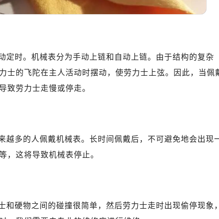
中心T1写字楼9层907室（需提前预约）
写字楼1座11层1104室（需提前预约）
楼16层1603室（需提前预约）
中心办公楼C座22层08室（需提前预约）
动定时。机械表分为手动上链和自动上链。由于结构的复杂
大厦38层09室（需提前预约）
楼1224室（需提前预约）
力士的飞陀在主人活动时摆动，使劳力士上弦。因此，当佩
大厦B座12楼03室（需提前预约）
导致劳力士走慢或停走。
心写字楼A座7楼709室（需提前预约）
2层04室（需提前预约）
心A座907室（需提前预约）
来越多的人佩戴机械表。长时间佩戴后，不可避免地会出现
A座(旺进大厦)18层09室（需提前预约）
国际金融中心14楼14D（需提前预约）
等，这将导致机械表停止。
广场写字楼10层06室（需提前预约）
心写字楼B座13层07室（需提前预约）
安国际中心E座6楼10室（需提前预约）
士和硬物之间的碰撞很简单，然后劳力士走时出现偷停现象
B座17层1707室（需提前预约）