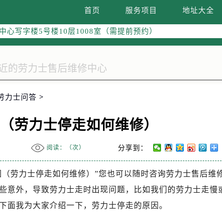
际广场写字楼8层806室（需提前预约）
首页
服务项目
地址大全
南京中心写字楼22层C1-1室（需提前预约）
中心写字楼5号楼10层1008室（需提前预约）
FC国际金融中心写字楼35层3508室（需提前预约）
楼1号楼18层1803室（需提前预约）
字楼1号楼16层1604室（需提前预约）
务中心东塔写字楼（华润万象城）17层1706室（需提前预约）
劳力士问答
>
场办公楼20层2009室（需提前预约）
写字楼A座5层503-5室（需提前预约）
因（劳力士停走如何维修）
广场写字楼4号楼22层2209室（需提前预约）
际中心写字楼8层805室（需提前预约）
阅读：（
次）
分享到：
易中心写字楼A座13层1304室（需提前预约）
绿地双子塔（中央广场）A1座办公楼14层07室（需提前预约）
因（劳力士停走如何维修）”您也可以随时咨询劳力士售后维
心写字楼（万象城）15层1508室（需提前预约）
些意外，导致劳力士走时出现问题，比如我们的劳力士走慢
际中心写字楼A塔7层704室（需提前预约）
下面我为大家介绍一下，劳力士停走的原因。
世界贸易中心大厦南塔写字楼15层07室（需提前预约）