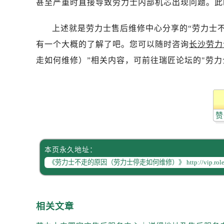
甚至严重时直接导致劳力士内部机芯出现问题。此
唐山市路南区新华东道100号万达广场
台州市椒江区东海大道1800号腾达中
上述就是劳力士售后维修中心分享的“劳力士
内蒙古自治区呼和浩特市玉泉区大学西
有一个大概的了解了吧。您可以随时咨询
长沙劳力
甘肃省兰州市七里河区西津西路16号兰
重庆市解放碑渝中区民权路28号英利
走如何维修）”相关内容，可前往瑞匠论坛的"劳力
黑龙江省大庆市萨尔图区会战大街劳
黑龙江省鹤岗市向阳区红军路劳力士
黑龙江省黑河市爱辉区中央街劳力士
赞
黑龙江省鸡西市鸡冠区红军路劳力士
黑龙江省佳木斯市向阳区长安路劳力
黑龙江省牡丹江市东安区太平路劳力
本页永久地址：
黑龙江省七台河市桃山区大同街劳力
黑龙江省齐齐哈尔市龙沙区龙华路劳
黑龙江省双鸭山市尖山区新兴大街劳
黑龙江省绥化市北林区新华街与康庄
相关文章
黑龙江省伊春市伊美区通河路劳力士