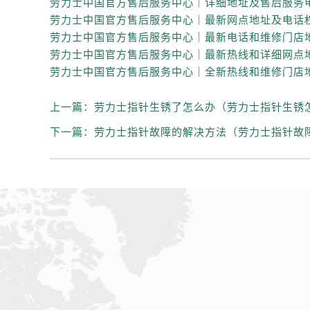
吉林省白城市洮北区明仁南街劳力士
吉林省白山市浑江区浑江大街劳力士
吉林省吉林市船营区河南街劳力士售
吉林省辽源市龙山区人民大街劳力士
吉林省梅河口市新华街道梅河大街劳
吉林省四平市铁东区紫气大路与南九
上一篇：
劳力士指针生锈了怎么办（劳力士指针生锈
吉林省松原市宁江区五环大街劳力士
下一篇：
劳力士指针故障的解决方法（劳力士指针故
吉林省通化市东昌区环通乡江南大街
吉林省延边市延吉市解放路劳力士售
辽宁省鞍山市铁东区站前街劳力士售
辽宁省本溪市平山区胜利路劳力士售
辽宁省朝阳市双塔区新华路劳力士售
辽宁省丹东市振兴区七经街劳力士售
辽宁省抚顺市新抚区东一路劳力士售
辽宁省阜新市海州区解放大街劳力士
辽宁省葫芦岛市连山区中央路劳力士