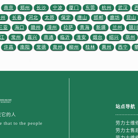
售后服务中心（需提前预约）
南京
郑州
长沙
宁波
厦门
东莞
杭州
武汉
售后服务中心（需提前预约）
苏州
长春
河北
太原
保定
唐山
邯郸
廊坊
昆山
士售后服务中心（需提前预约）
三亚
海口
赣州
漳州
拉萨
青海
新疆
兰州
银
后服务中心（需提前预约）
街交叉口劳力士售后服务中心（需提前预约）
江
常州
嘉兴
南通
临沂
淮安
烟台
绍兴
亳州
得利名表维修授权店1楼劳力士售后服务中心（需提前预约）
许昌
南阳
常德
泉州
柳州
桂林
惠州
西宁
得利名表维修授权店1楼劳力士售后服务中心（需提前预约）
国际中心D座11层1102室劳力士售后服务中心（需提前预约）
广场W3座6层602室劳力士售后服务中心（需提前预约）
先天下劳力士售后服务中心（需提前预约）
特大街劳力士售后服务中心（需提前预约）
街劳力士售后服务中心（需提前预约）
3号王府井百货名表维修劳力士售后服务中心（需提前预约）
站点导航
力士售后服务中心（需提前预约）
戴它的人
劳力士维
霍洛街劳力士售后服务中心（需提前预约）
 that to the people
劳力士售
央街劳力士售后服务中心（需提前预约）
劳力士维