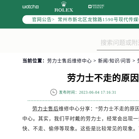
上海市黄浦区南京东路299号宏伊国
南京市秦淮区中山南路1号（新街口）
官网公告>
常州市新北区龙锦路1590号现代传媒
徐州市鼓楼区淮海东路29号苏宁广场I
扬州市邗江区国展路29号星耀天地写字
盐城市盐都区世纪大道5号盐城金融城写
泰州市海陵区永定东路399号置地商
当前位置：
劳力士售后维修中心
>
新闻/知识/问答
>
宁波市江北区大闸南路500号来福士广
杭州市上城区钱江路1366号华润大厦
劳力士不走的原
金华市金东区东市南街777号金华万达
绍兴市越城区胜利东路379号世茂天
发布时间：2023-06-04 17:16:31
嘉兴市南湖区广益路705号嘉兴世界贸
南昌市红谷滩新区红谷中大道998号
劳力士售后
维修中心分享：“劳力士不走的原
济南市历下区经十路11111号华润中
中心。其实，我们平时戴的劳力士，经常会出现一
广州市天河区天河路230号万菱汇国
快、不走、偷停等现象。这些是比较常见的现象。
广州市越秀区环市东路371-375号