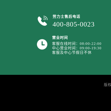
内蒙古自治区通辽市科尔沁区明仁大
内蒙古自治区乌海市海勃湾区人民南
内蒙古自治区乌兰察布市集宁区恩和
劳力士售后电话
400-805-0023
内蒙古自治区锡林郭勒盟市锡林浩特
内蒙古自治区兴安盟市乌兰浩特市兴
山西省大同市平城区迎宾街劳力士售
营业时间
山西省晋城市城区黄华街劳力士售后
客服在线时间：08:00-22:00
中心营业时间：09:00-19:30
山西省晋中市榆次区顺城街劳力士售
客服及中心节假日不休
山西省临汾市尧都区解放路劳力士售
山西省吕梁市离石区永宁中路与建设
山西省朔州市朔城区怡西路与鄯阳西
山西省忻州市忻府区和平东街与七一
版
山西省阳泉市郊区平阳东街与新城大
山西省运城市盐湖区河东街劳力士售
山西省长治市潞州区英雄中路劳力士
山西省太原市迎泽区迎泽街道解放路