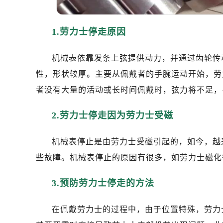
东莞市东城街道鸿福东路1号民盈国贸
无锡市梁溪区人民中路139号恒隆广场
1.劳力士停走原因
南通市崇川区工农路57号圆融广场写字
苏州市苏州工业园区星港街199号苏州
机械表依靠发条上弦提供动力，并通过齿轮传
武汉市江汉区解放大道686号世界贸易
南宁市青秀区金湖路59号地王大厦12
性，形状较厚。主要从佩戴者的手腕运动开始，劳
合肥市蜀山区潜山路111号万象城华润
者没有大量的活动或长时间佩戴时，弦力将不足，
泉州市丰泽区宝洲路729号浦西万达中
2.劳力士停走因为劳力士受磁
青岛市南区山东路6号华润大厦B座2
烟台市芝罘区胜利路139号万达金融中
机械表停止是由劳力士受磁引起的，如今，越
长春市朝阳区西安大路727号中银大厦
贵阳市南明区都司高架桥路33号亨特
些故障。机械表停止的原因有很多，如劳力士磁化
昆明市盘龙区北京路928号同德昆明
3.预防劳力士停走的方法
石家庄市长安区中山东路39号勒泰中
西安市碑林区南关正街88号华侨城长
在佩戴劳力士的过程中，由于位置特殊，劳力
海口市龙华区金贸东路5号海口华润大厦