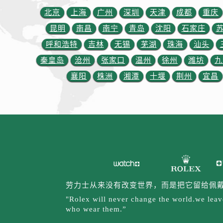
辽宁省锦州市古塔区中央大街劳力士
北京
上海
广州
深圳
天津
成都
重庆
辽宁省辽阳市白塔区新运大街劳力士
昆明
南昌
南宁
青岛
沈阳
石家庄
辽宁省盘锦市兴隆台区石油大街劳力
呼和浩特
吉林
无锡
芜湖
珠海
汕头
辽宁省铁岭市银州区南马路劳力士售
辽宁省营口市站前区市府路与渤海大
秦皇岛
沧州
张家口
温州
徐州
潍坊
九
辽宁省沈阳市沈河区中街路137号亨
襄阳
株洲
湘潭
十堰
荆州
宜昌
辽宁省沈阳市沈河区中街路83号亨
北京市朝阳区建国门外大街甲6号华熙
北京市东城区东长安街1号王府井东方
河北省保定市竞秀区朝阳北大街北国
内蒙古自治区阿拉善盟市左旗土尔扈
内蒙古自治区巴彦淖尔市临河区新华
内蒙古自治区包头市青山区幸福路甲
内蒙古自治区赤峰市红山区哈达街劳
劳力士从来没有改变世界，而是把它留给佩
内蒙古自治区鄂尔多斯市东胜区伊金
"Rolex will never change the world.we leave
who wear them.”
内蒙古自治区呼伦贝尔市海拉尔区中