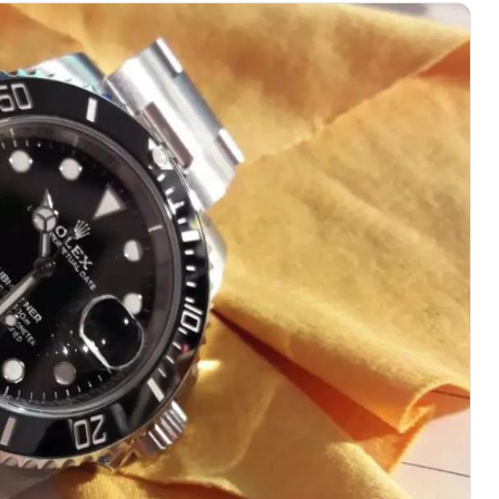
厦写字楼17层1701室（需提前预约）
厦写字楼1座30层05室（需提前预约）
字楼B座11层1104室（需提前预约）
写字楼15层03室（需提前预约）
心写字楼24层2406B室（需提前预约）
代广场写字楼9层902室（需提前预约）
号世茂环球金融中心写字楼（芙蓉广场）10层13室（需提前预约
楼29层2905室（需提前预约）
表服务中心（品牌授权店）3层整层（需提前预约）
表服务中心（品牌授权店）1层整层（需提前预约）
表服务中心（品牌授权店）1层整层（需提前预约）
（CCMALL）C座17层17-B（需提前预约）
10层1015室（需提前预约）
心T2座写字楼29层03室（需提前预约）
厦7层G室（需提前预约）
心C座12层1205室（需提前预约）