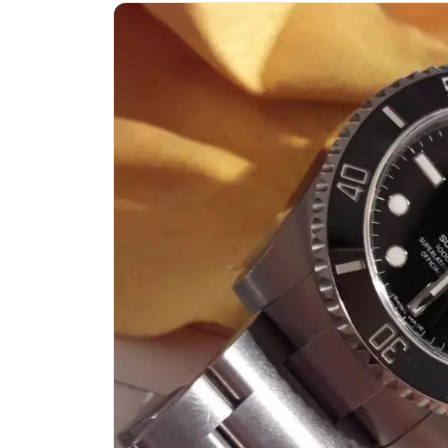
深圳市罗湖区深南东路5001号华润大
惠州市惠城区江北文昌一路7号华贸大
厦门市思明区湖滨东路95号华润大厦写
福州市鼓楼区五四路128-1号恒力城
成都市锦江区人民东路6号SAC东原中
重庆市江北区观音桥步行街2号融恒时
长沙市芙蓉区定王台街道建湘路393
郑州市二七区铭功路10号华润大厦写字
太原市迎泽区解放路15号亨得利名
沈阳市沈河区中街路137号亨得利名
沈阳市沈河区中街路83号亨得利名
乌鲁木齐市天山区红山路26号时代广场
温州市鹿城区锦绣路1067号置信广场
哈尔滨市道里区友谊西路600号富力中
大连市中山区人民路15号国际金融大
佛山市禅城区季华五路57号万科金融中