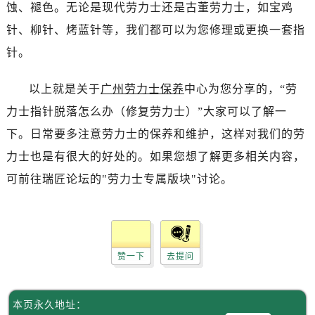
昆明市盘龙区北京路928号同德昆明广场写字楼10层06室（需提前预约）
蚀、褪色。无论是现代劳力士还是古董劳力士，如宝鸡
石家庄市长安区中山东路39号勒泰中心写字楼B座13层07室（需提前预约）
针、柳针、烤蓝针等，我们都可以为您修理或更换一套指
西安市碑林区南关正街88号华侨城长安国际中心E座6楼10室（需提前预约）
针。
海口市龙华区金贸东路5号海口华润大厦B座17层1707室（需提前预约）
唐山市路南区新华东道100号万达广场写字楼A座10层1002室（需提前预约）
以上就是关于
广州劳力士保养
中心为您分享的，“劳
台州市椒江区东海大道1800号腾达中心东1幢20楼2002室（需提前预约）
力士指针脱落怎么办（修复劳力士）”大家可以了解一
内蒙古自治区呼和浩特市玉泉区大学西街70号华润万象城写字楼（鄂尔多斯大厦）23层2326室（需提前预约）
下。日常要多注意劳力士的保养和维护，这样对我们的劳
甘肃省兰州市七里河区西津西路16号兰州中心写字楼21层2102室（需提前预约）
力士也是有很大的好处的。如果您想了解更多相关内容，
重庆市解放碑渝中区民权路28号英利国际金融中心写字楼20层01室（需提前预约）
可前往瑞匠论坛的"劳力士专属版块"讨论。
黑龙江省大庆市萨尔图区会战大街劳力士售后服务中心（需提前预约）
黑龙江省鹤岗市向阳区红军路劳力士售后服务中心（需提前预约）
黑龙江省黑河市爱辉区中央街劳力士售后服务中心（需提前预约）
黑龙江省鸡西市鸡冠区红军路劳力士售后服务中心（需提前预约）
赞一下
去提问
黑龙江省佳木斯市向阳区长安路劳力士售后服务中心（需提前预约）
黑龙江省牡丹江市东安区太平路劳力士售后服务中心（需提前预约）
黑龙江省七台河市桃山区大同街劳力士售后服务中心（需提前预约）
本页永久地址：