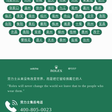
乌鲁木齐
大同
赤峰
包头
阳泉
大庆
秦皇岛
沧州
江苏省徐州市鼓楼区淮海东路29号苏宁广场IFC国际金融中心35层3508室劳力士售后服务中心（需提前预约）
张家口
温州
徐州
潍坊
九江
常州
嘉兴
南通
江苏省盐城市盐都区世纪大道5号盐城金融城写字楼1号楼16层1604室劳力士售后服务中心（需提前预约）
江苏省扬州市邗江区国展路29号星耀天地写字楼1号楼18层1803室劳力士售后服务中心（需提前预约）
临沂
淮安
烟台
绍兴
亳州
舟山
扬州
金华
洛阳
江苏省镇江市京口区中山东路劳力士售后服务中心（需提前预约）
岳阳
衡阳
黄石
襄阳
株洲
湘潭
十堰
荆州
宜昌
江西省抚州市临川区赣东大道劳力士售后服务中心（需提前预约）
许昌
南阳
常德
泉州
柳州
桂林
惠州
西宁
江西省赣州市章贡区文清路劳力士售后服务中心（需提前预约）
攀枝花
遵义
天水
泰州
盐城
台州
江西省吉安市吉州区井冈山大道劳力士售后服务中心（需提前预约）
江西省景德镇市珠山区珠山中路劳力士售后服务中心（需提前预约）
江西省九江市浔阳区浔阳路劳力士售后服务中心（需提前预约）
江西省南昌市红谷滩新区红谷中大道998号绿地双子塔（中央广场）A1座办公楼14层1407室劳力士售后服务中心（需提前预约）
江西省萍乡市安源区萍安北大道与康庄路交叉口劳力士售后服务中心（需提前预约）
江西省上饶市信州区滨江西路劳力士售后服务中心（需提前预约）
劳力士从来没有改变世界，而是把它留给佩戴它的人
江西省新余市渝水区北湖西路劳力士售后服务中心（需提前预约）
"Rolex will never change the world.we leave that to the people who
wear them.”
江西省宜春市袁州区中山中路劳力士售后服务中心（需提前预约）
江西省鹰潭市月湖区胜利东路劳力士售后服务中心（需提前预约）
劳力士售后电话
山东省德州市德城区东风中路劳力士售后服务中心（需提前预约）
400-805-0023