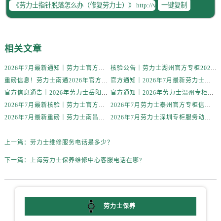
黑龙江省齐齐哈尔市龙沙区龙华路劳力士售后服务中心（需提前预约）
一键复制
黑龙江省双鸭山市尖山区新兴大街劳力士售后服务中心（需提前预约）
黑龙江省绥化市北林区新华街与康庄路交叉口劳力士售后服务中心（需提前预约）
黑龙江省伊春市伊美区通河路劳力士售后服务中心（需提前预约）
相关文章
吉林省白城市洮北区明仁南街劳力士售后服务中心（需提前预约）
2026年7月最新通知｜劳力士官方专柜青岛客户服务热线及信息核验
核验公告｜劳力士湖州官方专柜2026年7月最新客户服务热线与专柜信息
吉林省白山市浑江区浑江大街劳力士售后服务中心（需提前预约）
重磅信息！劳力士南通2026年官方专柜客户服务升级公告，7月热线全新公示
官方通知｜2026年7月最新劳力士贵阳专柜客服热线，服务信息全面公示
吉林省吉林市船营区河南街劳力士售后服务中心（需提前预约）
官方信息通告｜2026年劳力士岳阳专柜客户服务热线7月最新，专柜名录全公开
官方通知｜2026年劳力士温州专柜客户服务热线全新升级（附7月最新专柜信息汇总）
吉林省辽源市龙山区人民大街劳力士售后服务中心（需提前预约）
2026年7月最新核验｜劳力士官方专柜青岛门店及客服电话完整版
2026年7月劳力士泰州官方专柜信息｜客服热线权威核验，建议收藏
吉林省梅河口市新华街道梅河大街劳力士售后服务中心（需提前预约）
2026年7月最新重磅｜劳力士南昌官方专柜客户服务热线全攻略发布
2026年7月劳力士深圳专柜服务动态｜最新客服热线与门店信息汇总
吉林省四平市铁东区紫气大路与南九经街交汇处劳力士售后服务中心（需提前预约）
吉林省松原市宁江区五环大街劳力士售后服务中心（需提前预约）
上一篇：
劳力士维修服务电话是多少？
吉林省通化市东昌区环通乡江南大街劳力士售后服务中心（需提前预约）
下一篇：
上海劳力士保养维修中心客服电话在哪?
吉林省延边市延吉市解放路劳力士售后服务中心（需提前预约）
辽宁省鞍山市铁东区站前街劳力士售后服务中心（需提前预约）
辽宁省本溪市平山区胜利路劳力士售后服务中心（需提前预约）
劳力士保养
辽宁省朝阳市双塔区新华路劳力士售后服务中心（需提前预约）