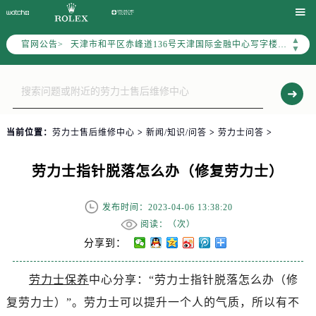
北京市东城区东长安街1号东方广场写字楼W3座6层602室（需提前预约）

北京市朝阳区建国门外大街甲6号华熙国际中心写字楼D座11层1102室（需提前预约）
▲
官网公告>
天津市和平区赤峰道136号天津国际金融中心写字楼26层2603室（需提前预约）
▼
上海市徐汇区虹桥路3号港汇中心写字楼2座37层3705室（需提前预约）
上海市黄浦区南京东路299号宏伊国际广场写字楼8层806室（需提前预约）
南京市秦淮区中山南路1号（新街口）南京中心写字楼22层C1-1室（需提前预约）
常州市新北区龙锦路1590号现代传媒中心写字楼5号楼10层1008室（需提前预约）
当前位置：
劳力士售后维修中心
>
新闻/知识/问答
>
劳力士问答
>
徐州市鼓楼区淮海东路29号苏宁广场IFC国际金融中心写字楼35层3508室（需提前预约）
扬州市邗江区国展路29号星耀天地写字楼1号楼18层1803室（需提前预约）
劳力士指针脱落怎么办（修复劳力士）
盐城市盐都区世纪大道5号盐城金融城写字楼1号楼16层1604室（需提前预约）
泰州市海陵区永定东路399号置地商务中心东塔写字楼（华润万象城）17层1706室（需提前预约）
发布时间：2023-04-06 13:38:20
宁波市江北区大闸南路500号来福士广场办公楼20层2009室（需提前预约）
阅读：（
次）
杭州市上城区钱江路1366号华润大厦写字楼A座5层503-5室（需提前预约）
分享到：
金华市金东区东市南街777号金华万达广场写字楼4号楼22层2209室（需提前预约）
劳力士保养
中心分享：“劳力士指针脱落怎么办（修
绍兴市越城区胜利东路379号世茂天际中心写字楼8层805室（需提前预约）
复劳力士）”。劳力士可以提升一个人的气质，所以有不
嘉兴市南湖区广益路705号嘉兴世界贸易中心写字楼A座13层1304室（需提前预约）