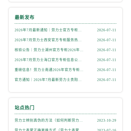
内蒙古自治区包头市青山区幸福路甲3号王府井百货名表维修劳力士售后服务中心（需提前预约）
内蒙古自治区赤峰市红山区哈达街劳力士售后服务中心（需提前预约）
最新发布
内蒙古自治区鄂尔多斯市东胜区伊金霍洛街劳力士售后服务中心（需提前预约）
内蒙古自治区呼伦贝尔市海拉尔区中央街劳力士售后服务中心（需提前预约）
2026年7月最新通知｜劳力士官方专柜青岛客户服务热线及信息核验
2026-07-11
内蒙古自治区通辽市科尔沁区明仁大街劳力士售后服务中心（需提前预约）
2026年7月劳力士西安官方专柜服务热线一览｜客户服务渠道与专柜名录
2026-07-11
内蒙古自治区乌海市海勃湾区人民南路劳力士售后服务中心（需提前预约）
核验公告｜劳力士湖州官方专柜2026年7月最新客户服务热线与专柜信息
2026-07-11
内蒙古自治区乌兰察布市集宁区恩和大街劳力士售后服务中心（需提前预约）
内蒙古自治区锡林郭勒盟市锡林浩特市光明街与额尔敦路交叉口劳力士售后服务中心（需提前预约）
2026年7月劳力士海口官方专柜信息公告｜客户服务热线+门店服务
2026-07-11
内蒙古自治区兴安盟市乌兰浩特市兴安大街劳力士售后服务中心（需提前预约）
重磅信息！劳力士南通2026年官方专柜客户服务升级公告，7月热线全新公示
2026-07-11
山西省大同市平城区迎宾街劳力士售后服务中心（需提前预约）
官方通知｜2026年7月最新劳力士贵阳专柜客服热线，服务信息全面公示
2026-07-11
山西省晋城市城区黄华街劳力士售后服务中心（需提前预约）
山西省晋中市榆次区顺城街劳力士售后服务中心（需提前预约）
山西省临汾市尧都区解放路劳力士售后服务中心（需提前预约）
站点热门
山西省吕梁市离石区永宁中路与建设街交叉口劳力士售后服务中心（需提前预约）
山西省朔州市朔城区怡西路与鄯阳西街交汇处劳力士售后服务中心（需提前预约）
劳力士辨别真伪的方法（如何判断劳力士的真假）
2023-10-29
山西省忻州市忻府区和平东街与七一南路交叉口劳力士售后服务中心（需提前预约）
劳力士表蒙正确更换方式（劳力士表蒙更换知识）
2023-07-16