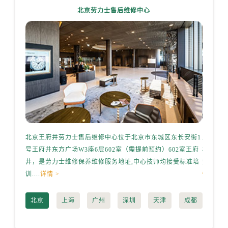
辽宁省丹东市振兴区七经街劳力士售后服务中心（需提前预约）
北京劳力士售后维修中心
辽宁省抚顺市新抚区东一路劳力士售后服务中心（需提前预约）
辽宁省阜新市海州区解放大街劳力士售后服务中心（需提前预约）
辽宁省葫芦岛市连山区中央路劳力士售后服务中心（需提前预约）
辽宁省锦州市古塔区中央大街劳力士售后服务中心（需提前预约）
辽宁省辽阳市白塔区新运大街劳力士售后服务中心（需提前预约）
辽宁省盘锦市兴隆台区石油大街劳力士售后服务中心（需提前预约）
辽宁省铁岭市银州区南马路劳力士售后服务中心（需提前预约）
辽宁省营口市站前区市府路与渤海大街交叉口劳力士售后服务中心（需提前预约）
辽宁省沈阳市沈河区中街路137号亨得利名表维修授权店1楼劳力士售后服务中心（需提前预约）
北京王府井劳力士售后维修中心位于北京市东城区东长安街1
上海港
辽宁省沈阳市沈河区中街路83号亨得利名表维修授权店1楼劳力士售后服务中心（需提前预约）
号王府井东方广场W3座6层602室（需提前预约）602室王府
桥路3号
北京市朝阳区建国门外大街甲6号华熙国际中心D座11层1102室劳力士售后服务中心（需提前预约）
井，是劳力士维修保养维修服务地址,中心技师均接受标准培
劳力士维
训....
详情 >
情 >
北京市东城区东长安街1号王府井东方广场W3座6层602室劳力士售后服务中心（需提前预约）
河北省保定市竞秀区朝阳北大街北国先天下劳力士售后服务中心（需提前预约）
北京
上海
广州
深圳
天津
成都
内蒙古自治区阿拉善盟市左旗土尔扈特大街劳力士售后服务中心（需提前预约）
内蒙古自治区巴彦淖尔市临河区新华街劳力士售后服务中心（需提前预约）