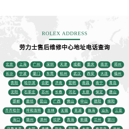
安徽省宿州市埇桥区人民中路劳力士售后服务中心（需提前预约）
安徽省铜陵市铜官区石城大道劳力士售后服务中心（需提前预约）
安徽省芜湖市镜湖区中山路步行街劳力士售后服务中心（需提前预约）
安徽省宣城市宣州区叠嶂西路劳力士售后服务中心（需提前预约）
ROLEX ADDRESS
福建省龙岩市新罗区九一南路劳力士售后服务中心（需提前预约）
福建省南平市建阳区人民西路劳力士售后服务中心（需提前预约）
劳力士售后维修中心地址电话查询
福建省宁德市蕉城区天湖东路劳力士售后服务中心（需提前预约）
福建省莆田市城厢区霞林街道荔华东大道劳力士售后服务中心（需提前预约）
北京
上海
广州
深圳
天津
成都
重庆
南京
郑州
福建省三明市三元区东乾二路劳力士售后服务中心（需提前预约）
长沙
宁波
厦门
东莞
杭州
武汉
西安
大连
福州
福建省漳州市龙文区步港路劳力士售后服务中心（需提前预约）
江苏省常州市新北区龙锦路1590号现代传媒中心5号楼10层1008室劳力士售后服务中心（需提前预约）
贵阳
哈尔滨
合肥
济南
昆明
南昌
南宁
青岛
江苏省淮安市清江浦区淮海北路劳力士售后服务中心（需提前预约）
沈阳
石家庄
苏州
长春
河北
太原
保定
唐山
江苏省连云港市海州区通灌北路劳力士售后服务中心（需提前预约）
邯郸
廊坊
昆山
广西
佛山
中山
德阳
绵阳
江苏省南京市秦淮区中山南路1号南京中心22层22-C1-C3室劳力士售后服务中心（需提前预约）
齐齐哈尔
呼和浩特
吉林
无锡
芜湖
珠海
汕头
三亚
江苏省宿迁市宿城区西湖路劳力士售后服务中心（需提前预约）
海口
赣州
漳州
拉萨
青海
新疆
兰州
银川
江苏省泰州市海陵区永定东路399号置地商务中心东塔（华润万象城）17层1706室劳力士售后服务中心（需提前预约）