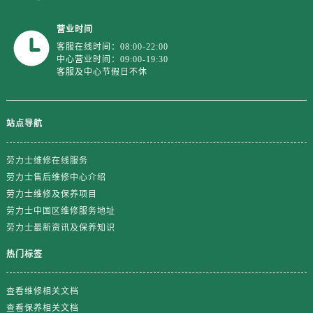
山东省东营市东营区济南路劳力士售后服务中心（需提前预约）
山东省济南市历下区经十路11111号华润中心写字楼（万象城）15层1508室劳力士售后服务中心（需提前预约）
营业时间
山东省济宁市任城区太白楼路劳力士售后服务中心（需提前预约）
客服在线时间：08:00-22:00
中心营业时间：09:00-19:30
山东省莱芜市文化南路8号银座商城名表维修一楼名表维修劳力士售后服务中心（需提前预约）
客服及中心节假日不休
山东省临沂市兰山区解放路劳力士售后服务中心（需提前预约）
山东省日照市东港区烟台路劳力士售后服务中心（需提前预约）
山东省泰安市泰山区财源街道泰山大街劳力士售后服务中心（需提前预约）
站点导航
山东省威海市环翠区新威海路89号振华商厦一楼名表维修劳力士售后服务中心（需提前预约）
劳力士维修在线服务
山东省潍坊市奎文区东风东街劳力士售后服务中心（需提前预约）
劳力士售后维修中心介绍
山东省枣庄市滕州市北辛路与善国路交叉口劳力士售后服务中心（需提前预约）
劳力士维修及保养项目
山东省淄博市张店区金晶大道劳力士售后服务中心（需提前预约）
劳力士中国区维修服务地址
上海市黄浦区南京东路299号宏伊国际广场写字楼8层806室劳力士售后服务中心（需提前预约）
劳力士最新资讯及保养知识
上海市徐汇区虹桥路3号港汇中心2座37层3705室劳力士售后服务中心（需提前预约）
热门标签
浙江省杭州市上城区钱江路1366号华润大厦A座5层503-5室劳力士售后服务中心（需提前预约）
浙江省湖州市吴兴区劳动路劳力士售后服务中心（需提前预约）
查看维修相关文档
浙江省嘉兴市南湖区广益路705号嘉兴世界贸易中心A座13层1304室劳力士售后服务中心（需提前预约）
查看保养相关文档