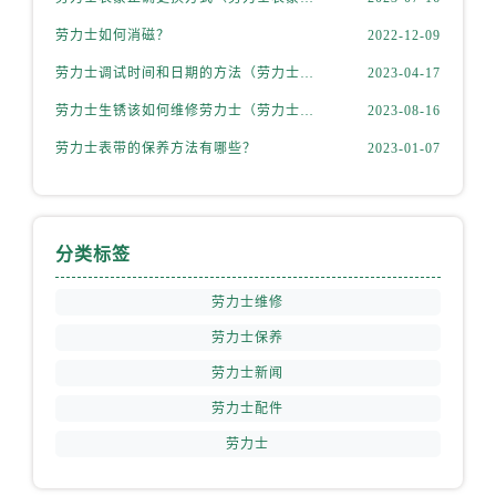
山西省阳泉市郊区平阳东街与新城大道交叉口劳力士售后服务中心（需提前预约）
劳力士如何消磁？
2022-12-09
山西省运城市盐湖区河东街劳力士售后服务中心（需提前预约）
山西省长治市潞州区英雄中路劳力士售后服务中心（需提前预约）
劳力士调试时间和日期的方法（劳力士该如何调试）
2023-04-17
山西省太原市迎泽区迎泽街道解放路15号亨得利名表维修授权店3楼劳力士售后服务中心（需提前预约）
劳力士生锈该如何维修劳力士（劳力士生锈怎么处理）
2023-08-16
天津市和平区赤峰道136号天津国际金融中心26层2603室劳力士售后服务中心（需提前预约）
劳力士表带的保养方法有哪些？
2023-01-07
安徽省安庆市迎江区人民路劳力士售后服务中心（需提前预约）
安徽省蚌埠市蚌山区淮河路劳力士售后服务中心（需提前预约）
安徽省亳州市谯城区魏武大道劳力士售后服务中心（需提前预约）
分类标签
安徽省池州市贵池区长江路劳力士售后服务中心（需提前预约）
安徽省滁州市琅琊区南谯北路劳力士售后服务中心（需提前预约）
劳力士维修
安徽省阜阳市颍州区颍州北路劳力士售后服务中心（需提前预约）
劳力士保养
安徽省淮北市相山区淮海路劳力士售后服务中心（需提前预约）
劳力士新闻
安徽省淮南市田家庵区国庆中路劳力士售后服务中心（需提前预约）
劳力士配件
安徽省黄山市屯溪区黄山西路劳力士售后服务中心（需提前预约）
安徽省六安市金安区解放中路劳力士售后服务中心（需提前预约）
劳力士
安徽省马鞍山市雨山区湖南西路劳力士售后服务中心（需提前预约）