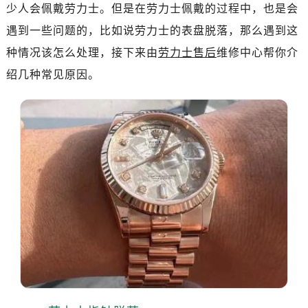
南昌市红谷滩新区红谷中大道998号绿地双子塔（中央广场）A1座办公楼14层07室（需提前预约）
少人会佩戴劳力士。但是在劳力士佩戴的过程中，也是会
济南市历下区经十路11111号华润中心写字楼（万象城）15层1508室（需提前预约）
遇到一些问题的，比如说劳力士的表盘脱落，那么遇到这
广州市天河区天河路230号万菱汇国际中心写字楼A塔7层704室（需提前预约）
种情况该怎么处理，接下来由
劳力士售后
维修中心帮你介
广州市越秀区环市东路371-375号世界贸易中心大厦南塔写字楼15层07室（需提前预约）
绍几种常见原因。
深圳市罗湖区深南东路5001号华润大厦写字楼17层1701室（需提前预约）
惠州市惠城区江北文昌一路7号华贸大厦写字楼1座30层05室（需提前预约）
厦门市思明区湖滨东路95号华润大厦写字楼B座11层1104室（需提前预约）
福州市鼓楼区五四路128-1号恒力城写字楼15层03室（需提前预约）
成都市锦江区人民东路6号SAC东原中心写字楼24层2406B室（需提前预约）
重庆市江北区观音桥步行街2号融恒时代广场写字楼9层902室（需提前预约）
长沙市芙蓉区定王台街道建湘路393号世茂环球金融中心写字楼（芙蓉广场）10层13室（需提前预约）
郑州市二七区铭功路10号华润大厦写字楼29层2905室（需提前预约）
太原市迎泽区解放路15号亨得利名表服务中心（品牌授权店）3层整层（需提前预约）
沈阳市沈河区中街路137号亨得利名表服务中心（品牌授权店）1层整层（需提前预约）
沈阳市沈河区中街路83号亨得利名表服务中心（品牌授权店）1层整层（需提前预约）
乌鲁木齐市天山区红山路26号时代广场（CCMALL）C座17层17-B（需提前预约）