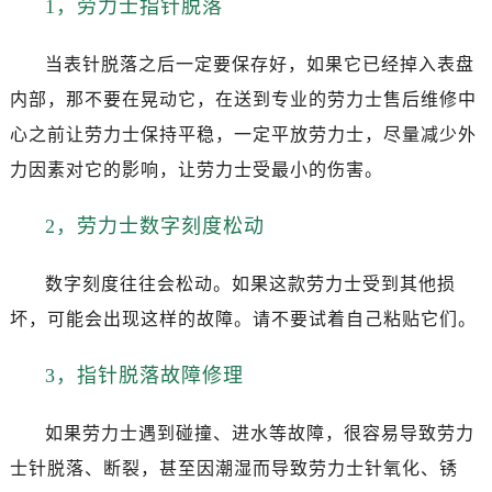
1，劳力士指针脱落
温州市鹿城区锦绣路1067号置信广场10层1015室（需提前预约）
哈尔滨市道里区友谊西路600号富力中心T2座写字楼29层03室（需提前预约）
当表针脱落之后一定要保存好，如果它已经掉入表盘
大连市中山区人民路15号国际金融大厦7层G室（需提前预约）
内部，那不要在晃动它，在送到专业的劳力士售后维修中
佛山市禅城区季华五路57号万科金融中心C座12层1205室（需提前预约）
东莞市东城街道鸿福东路1号民盈国贸中心T1写字楼9层907室（需提前预约）
心之前让劳力士保持平稳，一定平放劳力士，尽量减少外
无锡市梁溪区人民中路139号恒隆广场写字楼1座11层1104室（需提前预约）
力因素对它的影响，让劳力士受最小的伤害。
南通市崇川区工农路57号圆融广场写字楼16层1603室（需提前预约）
苏州市苏州工业园区星港街199号苏州中心办公楼C座22层08室（需提前预约）
2，劳力士数字刻度松动
武汉市江汉区解放大道686号世界贸易大厦38层09室（需提前预约）
数字刻度往往会松动。如果这款劳力士受到其他损
南宁市青秀区金湖路59号地王大厦12楼1224室（需提前预约）
合肥市蜀山区潜山路111号万象城华润大厦B座12楼03室（需提前预约）
坏，可能会出现这样的故障。请不要试着自己粘贴它们。
泉州市丰泽区宝洲路729号浦西万达中心写字楼A座7楼709室（需提前预约）
3，指针脱落故障修理
青岛市南区山东路6号华润大厦B座22层04室（需提前预约）
烟台市芝罘区胜利路139号万达金融中心A座907室（需提前预约）
如果劳力士遇到碰撞、进水等故障，很容易导致劳力
长春市朝阳区西安大路727号中银大厦A座(旺进大厦)18层09室（需提前预约）
士针脱落、断裂，甚至因潮湿而导致劳力士针氧化、锈
贵阳市南明区都司高架桥路33号亨特国际金融中心14楼14D（需提前预约）