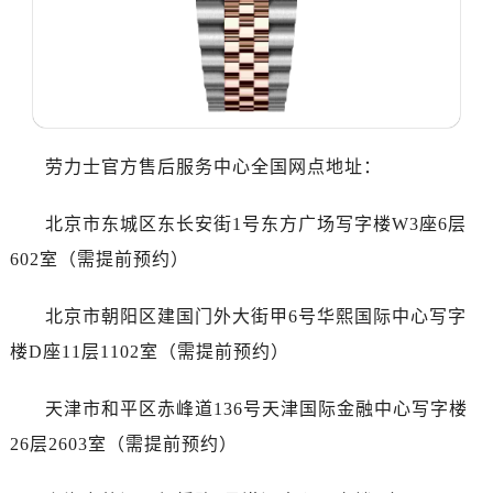
东莞市东城街道鸿福东路1号民盈国贸中心T1写字楼9层907室（需提前预约）
无锡市梁溪区人民中路139号恒隆广场写字楼1座11层1104室（需提前预约）
南通市崇川区工农路57号圆融广场写字楼16层1603室（需提前预约）
苏州市苏州工业园区星港街199号苏州中心办公楼C座22层08室（需提前预约）
武汉市江汉区解放大道686号世界贸易大厦38层09室（需提前预约）
南宁市青秀区金湖路59号地王大厦12楼1224室（需提前预约）
劳力士官方售后服务中心全国网点地址：
合肥市蜀山区潜山路111号万象城华润大厦B座12楼03室（需提前预约）
北京市东城区东长安街1号东方广场写字楼W3座6层
泉州市丰泽区宝洲路729号浦西万达中心写字楼A座7楼709室（需提前预约）
青岛市南区山东路6号华润大厦B座22层04室（需提前预约）
602室（需提前预约）
烟台市芝罘区胜利路139号万达金融中心A座907室（需提前预约）
北京市朝阳区建国门外大街甲6号华熙国际中心写字
长春市朝阳区西安大路727号中银大厦A座(旺进大厦)18层09室（需提前预约）
贵阳市南明区都司高架桥路33号亨特国际金融中心14楼14D（需提前预约）
楼D座11层1102室（需提前预约）
昆明市盘龙区北京路928号同德昆明广场写字楼10层06室（需提前预约）
天津市和平区赤峰道136号天津国际金融中心写字楼
石家庄市长安区中山东路39号勒泰中心写字楼B座13层07室（需提前预约）
西安市碑林区南关正街88号华侨城长安国际中心E座6楼10室（需提前预约）
26层2603室（需提前预约）
海口市龙华区金贸东路5号海口华润大厦B座17层1707室（需提前预约）