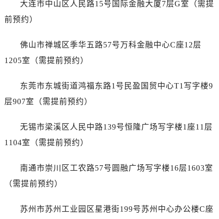
大连市中山区人民路15号国际金融大厦7层G室（需提
江西省景德镇市珠山区珠山中路劳力士售后服务中心（需提前预约）
江西省九江市浔阳区浔阳路劳力士售后服务中心（需提前预约）
前预约）
江西省南昌市红谷滩新区红谷中大道998号绿地双子塔（中央广场）A1座办公楼14层1407室劳力士售后服务中心（需提前预约）
佛山市禅城区季华五路57号万科金融中心C座12层
江西省萍乡市安源区萍安北大道与康庄路交叉口劳力士售后服务中心（需提前预约）
江西省上饶市信州区滨江西路劳力士售后服务中心（需提前预约）
1205室（需提前预约）
江西省新余市渝水区北湖西路劳力士售后服务中心（需提前预约）
东莞市东城街道鸿福东路1号民盈国贸中心T1写字楼9
江西省宜春市袁州区中山中路劳力士售后服务中心（需提前预约）
江西省鹰潭市月湖区胜利东路劳力士售后服务中心（需提前预约）
层907室（需提前预约）
山东省德州市德城区东风中路劳力士售后服务中心（需提前预约）
无锡市梁溪区人民中路139号恒隆广场写字楼1座11层
山东省东营市东营区济南路劳力士售后服务中心（需提前预约）
山东省济南市历下区经十路11111号华润中心写字楼（万象城）15层1508室劳力士售后服务中心（需提前预约）
1104室（需提前预约）
山东省济宁市任城区太白楼路劳力士售后服务中心（需提前预约）
南通市崇川区工农路57号圆融广场写字楼16层1603室
山东省莱芜市文化南路8号银座商城名表维修一楼名表维修劳力士售后服务中心（需提前预约）
山东省临沂市兰山区解放路劳力士售后服务中心（需提前预约）
（需提前预约）
山东省日照市东港区烟台路劳力士售后服务中心（需提前预约）
苏州市苏州工业园区星港街199号苏州中心办公楼C座
山东省泰安市泰山区财源街道泰山大街劳力士售后服务中心（需提前预约）