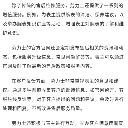
陕西省榆林市榆阳区长兴路劳力士售后服务中心（需提前预约）
除了传统的售后维修服务，劳力士还提供了一系列的
新疆维吾尔自治区阿克苏市东大街劳力士售后服务中心（需提前预约）
增值服务。例如，为表主提供腕表的清洁、保养建议，以
新疆维吾尔自治区阿拉尔市胜利大道劳力士售后服务中心（需提前预约）
及举办腕表知识讲座等活动，增强表主对腕表的了解和维
新疆维吾尔自治区阿拉山口市友好路劳力士售后服务中心（需提前预约）
护意识。
新疆维吾尔自治区阿勒泰市解放路劳力士售后服务中心（需提前预约）
新疆维吾尔自治区阿图什市光明路劳力士售后服务中心（需提前预约）
劳力士的官方官网还会定期发布售后相关的资讯和动
新疆维吾尔自治区白杨市军垦路劳力士售后服务中心（需提前预约）
态，包括服务升级信息、常见问题解答等。表主可以通过
新疆维吾尔自治区北屯市团结路劳力士售后服务中心（需提前预约）
官网及时了解最新的售后政策和服务内容。
新疆维吾尔自治区博乐市博乐市北京路劳力士售后服务中心（需提前预约）
新疆维吾尔自治区昌吉市延安北路劳力士售后服务中心（需提前预约）
在客户反馈方面，劳力士非常重视表主的意见和建
新疆维吾尔自治区阜康市博峰路劳力士售后服务中心（需提前预约）
议。通过多种渠道收集客户的反馈信息，如官网留言、客
新疆维吾尔自治区哈密市伊州区建国北路劳力士售后服务中心（需提前预约）
新疆维吾尔自治区和田市和田市北京西路劳力士售后服务中心（需提前预约）
服热线反馈等。对于客户提出的问题和建议，会及时进行
新疆维吾尔自治区胡杨河市胡杨河市胡杨路劳力士售后服务中心（需提前预约）
处理和回复，不断改进售后服务质量。
新疆维吾尔自治区霍尔果斯市亚欧北路劳力士售后服务中心（需提前预约）
新疆维吾尔自治区喀什市解放北路劳力士售后服务中心（需提前预约）
劳力士还积极与表主进行互动，举办客户满意度调查