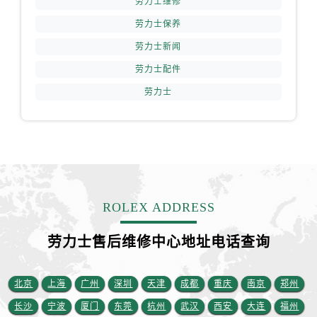
劳力士维修
山东省青岛市南区山东路6号华润大厦B座22层04室劳力士售后服务中心（需提前预约）
劳力士保养
山东省烟台市芝罘区胜利路139号万达金融中心A座907室劳力士售后服务中心（需提前预约）
吉林省长春市朝阳区西安大路727号中银大厦A座(旺进大厦)18层09室劳力士售后服务中心（需提前预约）
劳力士新闻
贵州省贵阳市南明区都司高架桥路33号亨特国际金融中心14楼14D劳力士售后服务中心（需提前预约）
劳力士配件
云南省昆明市盘龙区北京路928号同德昆明广场写字楼10层06室劳力士售后服务中心（需提前预约）
劳力士
河北省石家庄市长安区中山东路39号勒泰中心写字楼B座13层07室劳力士售后服务中心（需提前预约）
陕西省西安市碑林区南关正街88号华侨城长安国际中心E座6楼10室劳力士售后服务中心（需提前预约）
海南省海口市龙华区金贸东路5号海口华润大厦B座17层1707室劳力士售后服务中心（需提前预约）
河北省唐山市路南区新华东道100号万达广场写字楼A座10层1002室劳力士售后服务中心（需提前预约）
台州市椒江区东海大道1800号腾达中心东1幢20楼2002室劳力士售后服务中心（需提前预约）
节假日正常营业！
ROLEX ADDRESS
劳力士售后维修中心地址电话查询
北京
上海
广州
深圳
天津
成都
重庆
南京
郑州
长沙
宁波
厦门
东莞
杭州
武汉
西安
大连
福州