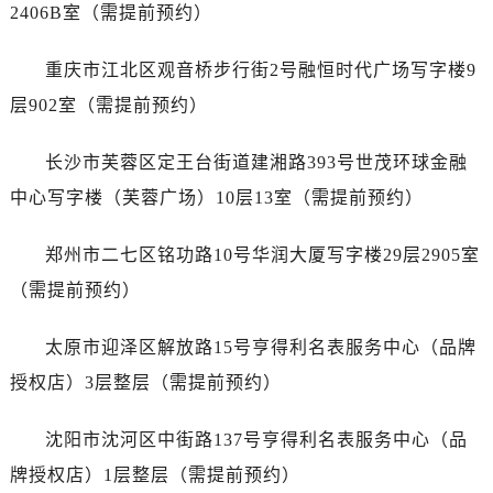
安徽省亳州市谯城区魏武大道劳力士售后服务中心（需提前预约）
2406B室（需提前预约）
安徽省池州市贵池区长江路劳力士售后服务中心（需提前预约）
重庆市江北区观音桥步行街2号融恒时代广场写字楼9
安徽省滁州市琅琊区南谯北路劳力士售后服务中心（需提前预约）
安徽省阜阳市颍州区颍州北路劳力士售后服务中心（需提前预约）
层902室（需提前预约）
安徽省淮北市相山区淮海路劳力士售后服务中心（需提前预约）
长沙市芙蓉区定王台街道建湘路393号世茂环球金融
安徽省淮南市田家庵区国庆中路劳力士售后服务中心（需提前预约）
安徽省黄山市屯溪区黄山西路劳力士售后服务中心（需提前预约）
中心写字楼（芙蓉广场）10层13室（需提前预约）
安徽省六安市金安区解放中路劳力士售后服务中心（需提前预约）
郑州市二七区铭功路10号华润大厦写字楼29层2905室
安徽省马鞍山市雨山区湖南西路劳力士售后服务中心（需提前预约）
安徽省宿州市埇桥区人民中路劳力士售后服务中心（需提前预约）
（需提前预约）
安徽省铜陵市铜官区石城大道劳力士售后服务中心（需提前预约）
太原市迎泽区解放路15号亨得利名表服务中心（品牌
安徽省芜湖市镜湖区中山路步行街劳力士售后服务中心（需提前预约）
安徽省宣城市宣州区叠嶂西路劳力士售后服务中心（需提前预约）
授权店）3层整层（需提前预约）
福建省龙岩市新罗区九一南路劳力士售后服务中心（需提前预约）
沈阳市沈河区中街路137号亨得利名表服务中心（品
福建省南平市建阳区人民西路劳力士售后服务中心（需提前预约）
福建省宁德市蕉城区天湖东路劳力士售后服务中心（需提前预约）
牌授权店）1层整层（需提前预约）