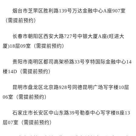
澳门特别行政区风顺堂区南湾大马路劳力士售后服务中心（需提前预约）
烟台市芝罘区胜利路139号万达金融中心A座907室
澳门特别行政区花地玛堂区关闸广场劳力士售后服务中心（需提前预约）
澳门特别行政区花王堂区大三巴商圈劳力士售后服务中心（需提前预约）
（需提前预约）
澳门特别行政区嘉模堂区官也街劳力士售后服务中心（需提前预约）
长春市朝阳区西安大路727号中银大厦A座(旺进大
澳门省路氹城市金光大道劳力士售后服务中心（需提前预约）
澳门特别行政区望德堂区塔石广场劳力士售后服务中心（需提前预约）
厦)18层09室（需提前预约）
福建省福州市晋安区竹屿路6号东二环泰禾广场2号楼5层509室劳力士售后服务中心（需提前预约）
贵阳市南明区都司高架桥路33号亨特国际金融中心14
福建省厦门市思明区湖滨东路95号万象城华润大厦B座11层1104室劳力士售后服务中心（需提前预约）
广东省潮州市潮安区新风路与潮汕路交汇处劳力士售后服务中心（需提前预约）
楼14D（需提前预约）
广东省广州市天河区天河路230号万菱汇国际中心A塔7层704室劳力士售后服务中心（需提前预约）
昆明市盘龙区北京路928号同德昆明广场写字楼10层
广东省广州市越秀区环市东路371-375号世界贸易中心大厦南塔15层1507室劳力士售后服务中心（需提前预约）
广东省河源市源城区越王大道劳力士售后服务中心（需提前预约）
06室（需提前预约）
广东省惠州市惠城区江北文昌一路7号华贸大厦1座30层3005室劳力士售后服务中心（需提前预约）
石家庄市长安区中山东路39号勒泰中心写字楼B座13
广东省江门市蓬江区广场西路劳力士售后服务中心（需提前预约）
广东省揭阳市榕城进贤门步行街劳力士售后服务中心（需提前预约）
层07室（需提前预约）
广东省茂名市电白区水东街道迎宾大道劳力士售后服务中心（需提前预约）