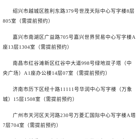
辽宁省铁岭市银州区南马路劳力士售后服务中心（需提前预约）
绍兴市越城区胜利东路379号世茂天际中心写字楼8层
辽宁省营口市站前区市府路与渤海大街交叉口劳力士售后服务中心（需提前预约）
辽宁省沈阳市沈河区中街路137号亨得利名表维修授权店1楼劳力士售后服务中心（需提前预约）
805室（需提前预约）
辽宁省沈阳市沈河区中街路83号亨得利名表维修授权店1楼劳力士售后服务中心（需提前预约）
嘉兴市南湖区广益路705号嘉兴世界贸易中心写字楼A
北京市朝阳区建国门外大街甲6号华熙国际中心D座11层1102室劳力士售后服务中心（需提前预约）
北京市东城区东长安街1号王府井东方广场W3座6层602室劳力士售后服务中心（需提前预约）
座13层1304室（需提前预约）
河北省保定市竞秀区朝阳北大街北国先天下劳力士售后服务中心（需提前预约）
南昌市红谷滩新区红谷中大道998号绿地双子塔（中
内蒙古自治区阿拉善盟市左旗土尔扈特大街劳力士售后服务中心（需提前预约）
内蒙古自治区巴彦淖尔市临河区新华街劳力士售后服务中心（需提前预约）
央广场）A1座办公楼14层07室（需提前预约）
内蒙古自治区包头市青山区幸福路甲3号王府井百货名表维修劳力士售后服务中心（需提前预约）
济南市历下区经十路11111号华润中心写字楼（万象
内蒙古自治区赤峰市红山区哈达街劳力士售后服务中心（需提前预约）
内蒙古自治区鄂尔多斯市东胜区伊金霍洛街劳力士售后服务中心（需提前预约）
城）15层1508室（需提前预约）
内蒙古自治区呼伦贝尔市海拉尔区中央街劳力士售后服务中心（需提前预约）
广州市天河区天河路230号万菱汇国际中心写字楼A塔
内蒙古自治区通辽市科尔沁区明仁大街劳力士售后服务中心（需提前预约）
内蒙古自治区乌海市海勃湾区人民南路劳力士售后服务中心（需提前预约）
7层704室（需提前预约）
内蒙古自治区乌兰察布市集宁区恩和大街劳力士售后服务中心（需提前预约）