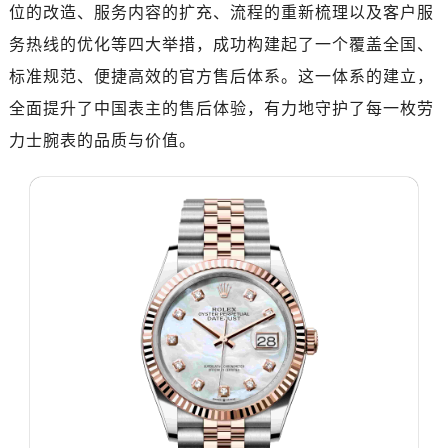
广州市天河区天河路230号万菱汇国际中心写字楼A塔7层704室（需提前预约）
位的改造、服务内容的扩充、流程的重新梳理以及客户服
广州市越秀区环市东路371-375号世界贸易中心大厦南塔写字楼15层07室（需提前预约）
务热线的优化等四大举措，成功构建起了一个覆盖全国、
深圳市罗湖区深南东路5001号华润大厦写字楼17层1701室（需提前预约）
标准规范、便捷高效的官方售后体系。这一体系的建立，
惠州市惠城区江北文昌一路7号华贸大厦写字楼1座30层05室（需提前预约）
全面提升了中国表主的售后体验，有力地守护了每一枚劳
厦门市思明区湖滨东路95号华润大厦写字楼B座11层1104室（需提前预约）
力士腕表的品质与价值。
成都市锦江区人民东路6号SAC东原中心写字楼24层2406B室（需提前预约）
重庆市江北区观音桥步行街2号融恒时代广场写字楼9层902室（需提前预约）
长沙市芙蓉区定王台街道建湘路393号世茂环球金融中心写字楼（芙蓉广场）10层13室（需提前预约）
郑州市二七区铭功路10号华润大厦写字楼29层2905室（需提前预约）
太原市迎泽区解放路15号亨得利名表服务中心（品牌授权店）3层整层（需提前预约）
沈阳市沈河区中街路137号亨得利名表服务中心（品牌授权店）1层整层（需提前预约）
沈阳市沈河区中街路83号亨得利名表服务中心（品牌授权店）1层整层（需提前预约）
乌鲁木齐市天山区红山路26号时代广场（CCMALL）C座17层17-B（需提前预约）
温州市鹿城区锦绣路1067号置信广场10层1015室（需提前预约）
大连市中山区人民路15号国际金融大厦7层G室（需提前预约）
佛山市禅城区季华五路57号万科金融中心C座12层1205室（需提前预约）