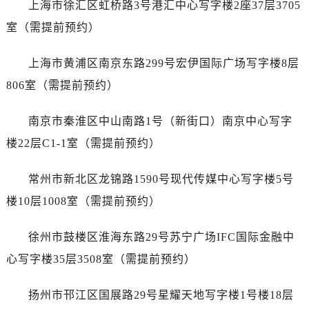
上海市徐汇区虹桥路3号港汇中心写字楼2座37层3705
唐山市路南区新华东道100号万达广场写字楼A座10层1002室（需提前预约）
台州市椒江区东海大道1800号腾达中心东1幢20楼2002室（需提前预约）
室（需提前预约）
黑龙江省大庆市萨尔图区会战大街劳力士售后服务中心（需提前预约）
上海市黄浦区南京东路299号宏伊国际广场写字楼8层
黑龙江省鹤岗市向阳区红军路劳力士售后服务中心（需提前预约）
黑龙江省黑河市爱辉区中央街劳力士售后服务中心（需提前预约）
806室（需提前预约）
黑龙江省鸡西市鸡冠区红军路劳力士售后服务中心（需提前预约）
南京市秦淮区中山南路1号（新街口）南京中心写字
黑龙江省佳木斯市向阳区长安路劳力士售后服务中心（需提前预约）
黑龙江省牡丹江市东安区太平路劳力士售后服务中心（需提前预约）
楼22层C1-1室（需提前预约）
黑龙江省七台河市桃山区大同街劳力士售后服务中心（需提前预约）
常州市新北区龙锦路1590号现代传媒中心写字楼5号
黑龙江省齐齐哈尔市龙沙区龙华路劳力士售后服务中心（需提前预约）
黑龙江省双鸭山市尖山区新兴大街劳力士售后服务中心（需提前预约）
楼10层1008室（需提前预约）
黑龙江省绥化市北林区新华街与康庄路交叉口劳力士售后服务中心（需提前预约）
徐州市鼓楼区淮海东路29号苏宁广场IFC国际金融中
黑龙江省伊春市伊美区通河路劳力士售后服务中心（需提前预约）
吉林省白城市洮北区明仁南街劳力士售后服务中心（需提前预约）
心写字楼35层3508室（需提前预约）
吉林省白山市浑江区浑江大街劳力士售后服务中心（需提前预约）
扬州市邗江区国展路29号星耀天地写字楼1号楼18层
吉林省吉林市船营区河南街劳力士售后服务中心（需提前预约）