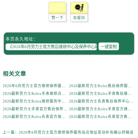
新疆维吾尔自治区伊宁市解放西路劳力士售后服务中心（需提前预约）
贵州省安顺市西秀区中华南路劳力士售后服务中心（需提前预约）
赞一下
去提问
贵州省毕节市七星关区松山路劳力士售后服务中心（需提前预约）
贵州省六盘水市钟山区钟山大道劳力士售后服务中心（需提前预约）
贵州省黔东南苗族侗族自治州凯里市北京西路劳力士售后服务中心（需提前预约）
本页永久地址：
贵州省黔西南布依族苗族自治州兴义市大道与桔香路交汇处劳力士售后服务中心（需提前预约）
一键复制
贵州省铜仁市碧江区民主路劳力士售后服务中心（需提前预约）
贵州省遵义市红花岗区共青大道与嵩山路交叉口劳力士售后服务中心（需提前预约）
四川省阿坝州市马尔康市团结街劳力士售后服务中心（需提前预约）
相关文章
四川省巴中市巴州区江北大道劳力士售后服务中心（需提前预约）
2026年6月劳力士官方维修保养服务站点地址变动补充确认终稿说明
2026最新劳力士Rolex售后保养服务中心地址实地探访报告
四川省成都市锦江区人民东路6号SAC东原中心24层2406B室劳力士售后服务中心（需提前预约）
2026最新劳力士Rolex手表维修点地址考察报告
2026最新劳力士Rolex手表售后维修中心地址调研报告
四川省达州市通川区中心广场、老车坝劳力士售后服务中心（需提前预约）
2026最新劳力士Rolex维修服务中心地址实地探访报告
2026最新劳力士名表售后保养中心网点地址考察报告
四川省德阳市旌阳区长江西路、南街劳力士售后服务中心（需提前预约）
2026最新劳力士手表官方售后保养中心地址考察报告
2026最新劳力士Rolex手表官方维修中心网点地址实地探访报告
四川省甘孜州市康定市情歌广场、箭炉街劳力士售后服务中心（需提前预约）
2026最新劳力士Rolex名表官方保养服务中心地址实地探访报告
2026最新劳力士Rolex名表官方售后网点地址考察报告
四川省广安市广安区建安南路劳力士售后服务中心（需提前预约）
四川省广元市利州区老城南北街、东大街劳力士售后服务中心（需提前预约）
上一篇：
2026年6月劳力士官方维修保养服务站点地址变动补充确认终稿说