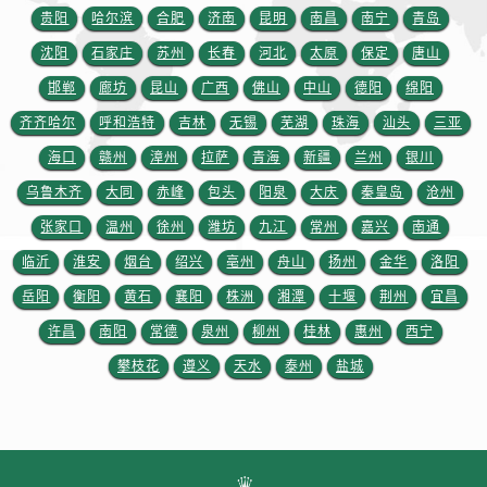
贵阳
哈尔滨
合肥
济南
昆明
南昌
南宁
青岛
沈阳
石家庄
苏州
长春
河北
太原
保定
唐山
邯郸
廊坊
昆山
广西
佛山
中山
德阳
绵阳
齐齐哈尔
呼和浩特
吉林
无锡
芜湖
珠海
汕头
三亚
海口
赣州
漳州
拉萨
青海
新疆
兰州
银川
乌鲁木齐
大同
赤峰
包头
阳泉
大庆
秦皇岛
沧州
张家口
温州
徐州
潍坊
九江
常州
嘉兴
南通
临沂
淮安
烟台
绍兴
亳州
舟山
扬州
金华
洛阳
岳阳
衡阳
黄石
襄阳
株洲
湘潭
十堰
荆州
宜昌
许昌
南阳
常德
泉州
柳州
桂林
惠州
西宁
攀枝花
遵义
天水
泰州
盐城