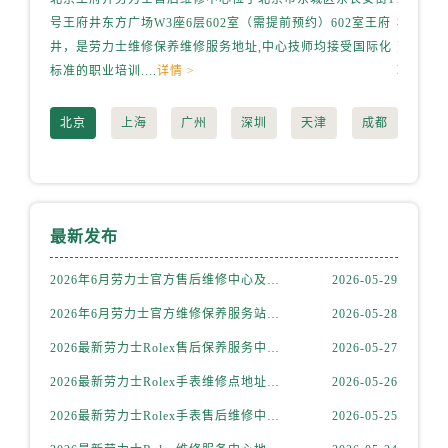
西藏自治区林芝市巴宜区广东路劳力士售后服务中心（需提前预约）
号王府井东方广场W3座6层602室（需提前预约）602室王府
桥路3号
西藏自治区那曲市色尼区浙江西路劳力士售后服务中心（需提前预约）
井，是劳力士维修保养维修服务地址,中心技师均接受国际化
劳力士
西藏自治区日喀则市桑珠孜区上海中路劳力士售后服务中心（需提前预约）
标准的职业培训....
详情 >
职业培训.
西藏自治区山南市乃东区湖北大道劳力士售后服务中心（需提前预约）
云南省保山市隆阳区正阳路劳力士售后服务中心（需提前预约）
北京
上海
广州
深圳
天津
成都
云南省楚雄彝族自治州楚雄市鹿城南路劳力士售后服务中心（需提前预约）
云南省大理白族自治州大理市建设路劳力士售后服务中心（需提前预约）
云南省德宏傣族景颇族自治州芒市团结大街劳力士售后服务中心（需提前预约）
云南省迪庆藏族自治州香格里拉市长征大道劳力士售后服务中心（需提前预约）
最新发布
云南省红河哈尼族彝族自治州蒙自市天马路劳力士售后服务中心（需提前预约）
2026年6月劳力士官方售后维修中心及保养中心最终动态汇总最终确认定稿
2026-05-29
云南省丽江市古城区七星街劳力士售后服务中心（需提前预约）
2026年6月劳力士官方维修保养服务站点地址变动补充确认终稿说明
2026-05-28
云南省临沧市临翔区世纪路劳力士售后服务中心（需提前预约）
云南省怒江傈僳族自治州泸水市人民路劳力士售后服务中心（需提前预约）
2026最新劳力士Rolex售后保养服务中心地址实地探访报告
2026-05-27
云南省普洱市思茅区振兴大道劳力士售后服务中心（需提前预约）
2026最新劳力士Rolex手表维修点地址考察报告
2026-05-26
云南省曲靖市麒麟区学府路劳力士售后服务中心（需提前预约）
2026最新劳力士Rolex手表售后维修中心地址调研报告
2026-05-25
云南省文山壮族苗族自治州文山市东风路劳力士售后服务中心（需提前预约）