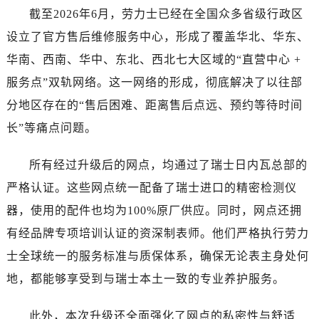
湖南省常德市武陵区人民路劳力士售后服务中心（需提前预约）
截至2026年6月，劳力士已经在全国众多省级行政区
湖南省郴州市北湖区国庆北路劳力士售后服务中心（需提前预约）
设立了官方售后维修服务中心，形成了覆盖华北、华东、
湖南省衡阳市雁峰区解放路劳力士售后服务中心（需提前预约）
华南、西南、华中、东北、西北七大区域的“直营中心 +
湖南省怀化市鹤城区迎丰中路劳力士售后服务中心（需提前预约）
服务点”双轨网络。这一网络的形成，彻底解决了以往部
湖南省娄底市娄星区长青街劳力士售后服务中心（需提前预约）
分地区存在的“售后困难、距离售后点远、预约等待时间
湖南省邵阳市双清区东风路劳力士售后服务中心（需提前预约）
湖南省湘潭市雨湖区莲城大道劳力士售后服务中心（需提前预约）
长”等痛点问题。
湖南省益阳市赫山区桃花仑路劳力士售后服务中心（需提前预约）
所有经过升级后的网点，均通过了瑞士日内瓦总部的
湖南省永州市冷水滩区永州大道与中兴路交叉口劳力士售后服务中心（需提前预约）
湖南省岳阳市岳阳楼区东茅岭路劳力士售后服务中心（需提前预约）
严格认证。这些网点统一配备了瑞士进口的精密检测仪
湖南省张家界市永定区解放路劳力士售后服务中心（需提前预约）
器，使用的配件也均为100%原厂供应。同时，网点还拥
湖南省长沙市芙蓉区建湘路393号世茂环球金融中心写字楼10层1013室劳力士售后服务中心（需提前预约）
有经品牌专项培训认证的资深制表师。他们严格执行劳力
湖南省株洲市芦淞区建设南路劳力士售后服务中心（需提前预约）
士全球统一的服务标准与质保体系，确保无论表主身处何
甘肃省白银市白银区北京路劳力士售后服务中心（需提前预约）
地，都能够享受到与瑞士本土一致的专业养护服务。
甘肃省定西市安定区解放路劳力士售后服务中心（需提前预约）
甘肃省敦煌市沙州镇阳关中路劳力士售后服务中心（需提前预约）
此外，本次升级还全面强化了网点的私密性与舒适