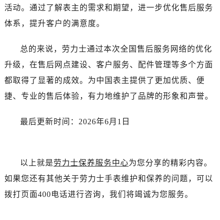
新疆维吾尔自治区可克达拉市幸福路劳力士售后服务中心（需提前预约）
活动。通过了解表主的需求和期望，进一步优化售后服务
新疆维吾尔自治区克拉玛依市克拉玛依区友谊路劳力士售后服务中心（需提前预约）
体系，提升客户的满意度。
新疆维吾尔自治区库车市库车市文化东路劳力士售后服务中心（需提前预约）
新疆维吾尔自治区库尔勒市库尔勒市人民东路劳力士售后服务中心（需提前预约）
总的来说，劳力士通过本次全国售后服务网络的优化
新疆维吾尔自治区奎屯市团结西街劳力士售后服务中心（需提前预约）
升级，在售后网点建设、客户服务、配件管理等多个方面
新疆维吾尔自治区昆玉市昆泉街劳力士售后服务中心（需提前预约）
都取得了显著的成效。为中国表主提供了更加优质、便
新疆维吾尔自治区沙湾市三道河子镇世纪大道南路劳力士售后服务中心（需提前预约）
捷、专业的售后体验，有力地维护了品牌的形象和声誉。
新疆维吾尔自治区石河子市北二路劳力士售后服务中心（需提前预约）
新疆维吾尔自治区双河市光明路劳力士售后服务中心（需提前预约）
最后更新时间：2026年6月1日
新疆维吾尔自治区塔城市塔城地区闻琴路劳力士售后服务中心（需提前预约）
新疆维吾尔自治区铁门关市兴疆路劳力士售后服务中心（需提前预约）
新疆维吾尔自治区图木舒克市图木舒克市中兴街劳力士售后服务中心（需提前预约）
以上就是
劳力士保养服务中心
为您分享的精彩内容。
新疆维吾尔自治区吐鲁番市高昌区文化中路文化中路劳力士售后服务中心（需提前预约）
如果您还有其他关于劳力士手表维护和保养的问题，可以
新疆维吾尔自治区乌苏市乌鲁木齐北路劳力士售后服务中心（需提前预约）
拨打页面400电话进行咨询，我们将竭诚为您服务。
新疆维吾尔自治区五家渠市长征西街劳力士售后服务中心（需提前预约）
新疆维吾尔自治区新星市东风路劳力士售后服务中心（需提前预约）