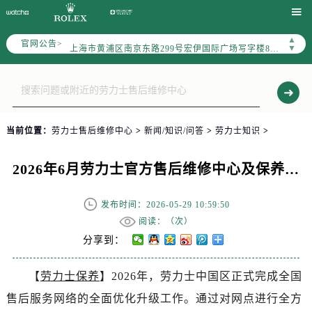
天津市和平区赤峰道136号天津国际金融中心写字楼26层2603室（需提前预约）

上海市徐汇区虹桥路3号港汇中心写字楼2座37层3705室（需提前预约）
▲
官网公告>
上海市黄浦区南京东路299号宏伊国际广场写字楼8层806室（需提前预约）
▼
南京市秦淮区中山南路1号（新街口）南京中心写字楼22层C1-1室（需提前预约）
常州市新北区龙锦路1590号现代传媒中心写字楼5号楼10层1008室（需提前预约）
徐州市鼓楼区淮海东路29号苏宁广场IFC国际金融中心写字楼35层3508室（需提前预约）
扬州市邗江区国展路29号星耀天地写字楼1号楼18层1803室（需提前预约）
当前位置：
劳力士售后维修中心
>
新闻/知识/问答
>
劳力士知识
>
盐城市盐都区世纪大道5号盐城金融城写字楼1号楼16层1604室（需提前预约）
泰州市海陵区永定东路399号置地商务中心东塔写字楼（华润万象城）17层1706室（需提前预约）
2026年6月劳力士官方售后维修中心及保养中心最终动态汇总最终确认定稿
宁波市江北区大闸南路500号来福士广场办公楼20层2009室（需提前预约）
杭州市上城区钱江路1366号华润大厦写字楼A座5层503-5室（需提前预约）
发布时间：2026-05-29 10:59:50
金华市金东区东市南街777号金华万达广场写字楼4号楼22层2209室（需提前预约）
阅读：（
次）
绍兴市越城区胜利东路379号世茂天际中心写字楼8层805室（需提前预约）
分享到：
嘉兴市南湖区广益路705号嘉兴世界贸易中心写字楼A座13层1304室（需提前预约）
【
劳力士保养
】2026年，劳力士中国区正式完成全国
南昌市红谷滩新区红谷中大道998号绿地双子塔（中央广场）A1座办公楼14层07室（需提前预约）
售后服务网络的全面优化升级工作。通过对网点进行全方
济南市历下区经十路11111号华润中心写字楼（万象城）15层1508室（需提前预约）