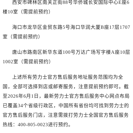
西安市碑林区南关正街88号华侨城长安国际中心E座6
广东省梅州市梅江区金燕大道劳力士售后服务中心（需提前预约）
广东省清远市清城区湖西路劳力士售后服务中心（需提前预约）
楼10室（需提前预约）
广东省汕头市龙湖区长平路劳力士售后服务中心（需提前预约）
海口市龙华区金贸东路5号海口华润大厦B座17层1707
广东省汕尾市城区香洲街道园林社区翠园街劳力士售后服务中心（需提前预约）
广东省韶关市武江区芙蓉新区与老城中心交汇处劳力士售后服务中心（需提前预约）
室（需提前预约）
广东省深圳市罗湖区深南东路5001号华润大厦17层1701室劳力士售后服务中心（需提前预约）
唐山市路南区新华东道100号万达广场写字楼A座10层
广东省阳江市江城区东风一路劳力士售后服务中心（需提前预约）
广东省云浮市云城区金山路劳力士售后服务中心（需提前预约）
1002室（需提前预约）
广东省湛江市赤坎区观海北路劳力士售后服务中心（需提前预约）
上述所有劳力士官方售后服务地址服务范围均为全
广东省肇庆市端州区信安大道与砚都大道交汇处劳力士售后服务中心（需提前预约）
广西壮族自治区百色市右江区中山二路劳力士售后服务中心（需提前预约）
国，全部可选择到店或邮寄服务，注意提前预约即可。截
广西壮族自治区北海市海城区北京路劳力士售后服务中心（需提前预约）
至2026年6月1日，最新劳力士官方售后服务中心网点布局
广西壮族自治区崇左市江州区石景林街道友谊大道与丽川路交汇处劳力士售后服务中心（需提前预约）
已覆盖34个省级行政区，中国所有省份均可找到劳力士的
广西壮族自治区防城港市港口区金花茶大道劳力士售后服务中心（需提前预约）
官方售后服务门店，注意需拨打劳力士全国官方售后服务
广西壮族自治区贵港市港北区港城街道布山大道与仙衣路交叉口劳力士售后服务中心（需提前预约）
热线：400-805-0023进行预约。
广西壮族自治区桂林市秀峰区红岭路劳力士售后服务中心（需提前预约）