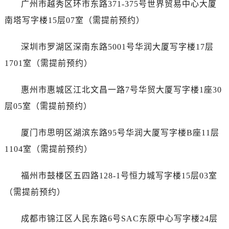
广州市越秀区环市东路371-375号世界贸易中心大厦
内蒙古自治区锡林郭勒盟市锡林浩特市光明街与额尔敦路交叉口劳力士售后服务中心（需提前预约）
内蒙古自治区兴安盟市乌兰浩特市兴安大街劳力士售后服务中心（需提前预约）
南塔写字楼15层07室（需提前预约）
山西省大同市平城区迎宾街劳力士售后服务中心（需提前预约）
深圳市罗湖区深南东路5001号华润大厦写字楼17层
山西省晋城市城区黄华街劳力士售后服务中心（需提前预约）
山西省晋中市榆次区顺城街劳力士售后服务中心（需提前预约）
1701室（需提前预约）
山西省临汾市尧都区解放路劳力士售后服务中心（需提前预约）
惠州市惠城区江北文昌一路7号华贸大厦写字楼1座30
山西省吕梁市离石区永宁中路与建设街交叉口劳力士售后服务中心（需提前预约）
山西省朔州市朔城区怡西路与鄯阳西街交汇处劳力士售后服务中心（需提前预约）
层05室（需提前预约）
山西省忻州市忻府区和平东街与七一南路交叉口劳力士售后服务中心（需提前预约）
厦门市思明区湖滨东路95号华润大厦写字楼B座11层
山西省阳泉市郊区平阳东街与新城大道交叉口劳力士售后服务中心（需提前预约）
山西省运城市盐湖区河东街劳力士售后服务中心（需提前预约）
1104室（需提前预约）
山西省长治市潞州区英雄中路劳力士售后服务中心（需提前预约）
福州市鼓楼区五四路128-1号恒力城写字楼15层03室
山西省太原市迎泽区迎泽街道解放路15号亨得利名表维修授权店3楼劳力士售后服务中心（需提前预约）
天津市和平区赤峰道136号天津国际金融中心26层2603室劳力士售后服务中心（需提前预约）
（需提前预约）
安徽省安庆市迎江区人民路劳力士售后服务中心（需提前预约）
成都市锦江区人民东路6号SAC东原中心写字楼24层
安徽省蚌埠市蚌山区淮河路劳力士售后服务中心（需提前预约）