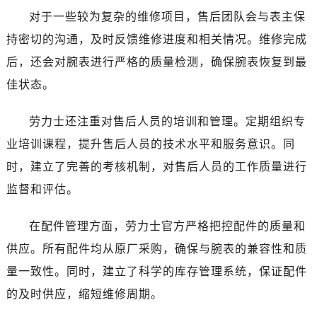
青海省果洛藏族自治州玛沁县团结路劳力士售后服务中心（需提前预约）
对于一些较为复杂的维修项目，售后团队会与表主保
青海省海北藏族自治州海晏县将军路劳力士售后服务中心（需提前预约）
持密切的沟通，及时反馈维修进度和相关情况。维修完成
青海省海东市乐都区滨河路劳力士售后服务中心（需提前预约）
后，还会对腕表进行严格的质量检测，确保腕表恢复到最
青海省海南藏族自治州共和县青海湖大街劳力士售后服务中心（需提前预约）
佳状态。
青海省海西蒙古族藏族自治州德令哈市柴达木路劳力士售后服务中心（需提前预约）
青海省黄南藏族自治州同仁市德合隆路劳力士售后服务中心（需提前预约）
劳力士还注重对售后人员的培训和管理。定期组织专
青海省西宁市城西区海湖新区西关大道劳力士售后服务中心（需提前预约）
业培训课程，提升售后人员的技术水平和服务意识。同
青海省玉树藏族自治州结古镇胜利路劳力士售后服务中心（需提前预约）
陕西省安康市汉滨区金州路劳力士售后服务中心（需提前预约）
时，建立了完善的考核机制，对售后人员的工作质量进行
陕西省宝鸡市渭滨区经二路劳力士售后服务中心（需提前预约）
监督和评估。
陕西省汉中市汉台区北大街劳力士售后服务中心（需提前预约）
陕西省商洛市商州区州城街劳力士售后服务中心（需提前预约）
在配件管理方面，劳力士官方严格把控配件的质量和
陕西省铜川市王益区红旗街劳力士售后服务中心（需提前预约）
供应。所有配件均从原厂采购，确保与腕表的兼容性和质
陕西省渭南市临渭区东风大街劳力士售后服务中心（需提前预约）
量一致性。同时，建立了科学的库存管理系统，保证配件
陕西省咸阳市秦都区沣西新城统一西路与白马河路交汇处劳力士售后服务中心（需提前预约）
的及时供应，缩短维修周期。
陕西省延安市宝塔区中心街劳力士售后服务中心（需提前预约）