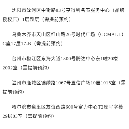
福建省莆田市城厢区霞林街道荔华东大道劳力士售后服务中心（需提前预约）
沈阳市沈河区中街路83号亨得利名表服务中心（品牌
福建省三明市三元区东乾二路劳力士售后服务中心（需提前预约）
福建省漳州市龙文区步港路劳力士售后服务中心（需提前预约）
授权店）1层整层（需提前预约）
江苏省常州市新北区龙锦路1590号现代传媒中心5号楼10层1008室劳力士售后服务中心（需提前预约）
乌鲁木齐市天山区红山路26号时代广场（CCMALL）
江苏省淮安市清江浦区淮海北路劳力士售后服务中心（需提前预约）
江苏省连云港市海州区通灌北路劳力士售后服务中心（需提前预约）
C座17层17-B（需提前预约）
江苏省南京市秦淮区中山南路1号南京中心22层22-C1-C3室劳力士售后服务中心（需提前预约）
台州市椒江区东海大道1800号腾达中心东1幢20楼
江苏省宿迁市宿城区西湖路劳力士售后服务中心（需提前预约）
江苏省泰州市海陵区永定东路399号置地商务中心东塔（华润万象城）17层1706室劳力士售后服务中心（需提前预约）
2002室（需提前预约）
江苏省徐州市鼓楼区淮海东路29号苏宁广场IFC国际金融中心35层3508室劳力士售后服务中心（需提前预约）
温州市鹿城区锦绣路1067号置信广场10层1015室（需
江苏省盐城市盐都区世纪大道5号盐城金融城写字楼1号楼16层1604室劳力士售后服务中心（需提前预约）
江苏省扬州市邗江区国展路29号星耀天地写字楼1号楼18层1803室劳力士售后服务中心（需提前预约）
提前预约）
江苏省镇江市京口区中山东路劳力士售后服务中心（需提前预约）
哈尔滨市道里区友谊西路600号富力中心T2座写字楼
江西省抚州市临川区赣东大道劳力士售后服务中心（需提前预约）
江西省赣州市章贡区文清路劳力士售后服务中心（需提前预约）
29层03室（需提前预约）
江西省吉安市吉州区井冈山大道劳力士售后服务中心（需提前预约）