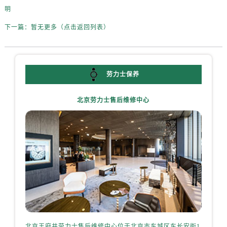
四川省乐山市市中区嘉定中路劳力士售后服务中心（需提前预约）
明
四川省凉山州市西昌市大巷口下街劳力士售后服务中心（需提前预约）
下一篇：
暂无更多（点击返回列表）
四川省泸州市江阳区治平路劳力士售后服务中心（需提前预约）
四川省眉山市东坡区三苏路劳力士售后服务中心（需提前预约）
四川省绵阳市涪城区翠花街劳力士售后服务中心（需提前预约）
四川省南充市高坪区江东大道劳力士售后服务中心（需提前预约）
劳力士保养
四川省内江市东兴区汉安大道劳力士售后服务中心（需提前预约）
北京劳力士售后维修中心
四川省攀枝花市东区三线大道北段劳力士售后服务中心（需提前预约）
四川省遂宁市船山区香林南路劳力士售后服务中心（需提前预约）
四川省雅安市雨城区熊猫大道劳力士售后服务中心（需提前预约）
四川省宜宾市翠屏区长翠路劳力士售后服务中心（需提前预约）
四川省资阳市雁江区滨江大道一段与和平南路劳力士售后服务中心（需提前预约）
四川省自贡市自流井区华商北路劳力士售后服务中心（需提前预约）
西藏自治区阿里地区噶尔县北京西路劳力士售后服务中心（需提前预约）
西藏自治区昌都市卡若区昌都西路劳力士售后服务中心（需提前预约）
西藏自治区拉萨市城关区北京中路劳力士售后服务中心（需提前预约）
北京王府井劳力士售后维修中心位于北京市东城区东长安街1
上海港