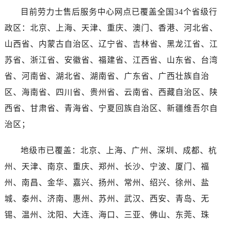
广西壮族自治区河池市金城江区金城江街道朝阳路劳力士售后服务中心（需提前预约）
目前劳力士售后服务中心网点已覆盖全国34个省级行
广西壮族自治区贺州市八步区城东街道灵峰南路劳力士售后服务中心（需提前预约）
政区：北京、上海、天津、重庆、澳门、香港、河北省、
广西壮族自治区来宾市兴宾区桂中大道劳力士售后服务中心（需提前预约）
山西省、内蒙古自治区、辽宁省、吉林省、黑龙江省、江
广西壮族自治区柳州市城中区中山中路劳力士售后服务中心（需提前预约）
苏省、浙江省、安徽省、福建省、江西省、山东省、台湾
广西壮族自治区钦州市钦南区金海湾东大街劳力士售后服务中心（需提前预约）
广西壮族自治区梧州市万秀区龙湖镇高旺路劳力士售后服务中心（需提前预约）
省、河南省、湖北省、湖南省、广东省、广西壮族自治
广西壮族自治区玉林市玉州区金玉路劳力士售后服务中心（需提前预约）
区、海南省、四川省、贵州省、云南省、西藏自治区、陕
海南省儋州市儋州市那大镇兰洋北路劳力士售后服务中心（需提前预约）
西省、甘肃省、青海省、宁夏回族自治区、新疆维吾尔自
海南省东方市八所镇解放西路劳力士售后服务中心（需提前预约）
治区；
海南省琼海市嘉积镇东风路劳力士售后服务中心（需提前预约）
海南省三沙市西沙区西沙群岛永兴岛北京路劳力士售后服务中心（需提前预约）
地级市已覆盖：北京、上海、广州、深圳、成都、杭
海南省三亚市吉阳区迎宾路劳力士售后服务中心（需提前预约）
州、天津、南京、重庆、郑州、长沙、宁波、厦门、福
海南省万宁市万城镇解放路劳力士售后服务中心（需提前预约）
州、南昌、金华、嘉兴、扬州、常州、绍兴、徐州、盐
海南省文昌市文城镇教育东路劳力士售后服务中心（需提前预约）
城、泰州、济南、惠州、苏州、武汉、西安、青岛、无
海南省五指山市通什镇三月三大道劳力士售后服务中心（需提前预约）
锡、温州、沈阳、大连、海口、三亚、佛山、东莞、珠
香港特别行政区尖沙咀区油尖旺区广东道劳力士售后服务中心（需提前预约）