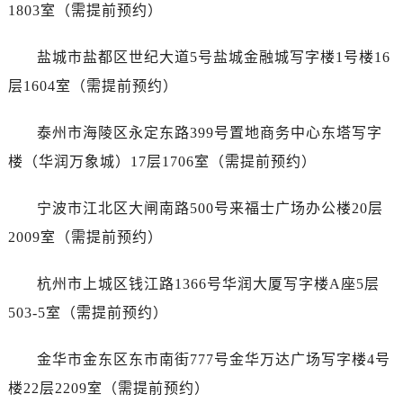
吉林省辽源市龙山区人民大街劳力士售后服务中心（需提前预约）
1803室（需提前预约）
吉林省梅河口市新华街道梅河大街劳力士售后服务中心（需提前预约）
盐城市盐都区世纪大道5号盐城金融城写字楼1号楼16
吉林省四平市铁东区紫气大路与南九经街交汇处劳力士售后服务中心（需提前预约）
吉林省松原市宁江区五环大街劳力士售后服务中心（需提前预约）
层1604室（需提前预约）
吉林省通化市东昌区环通乡江南大街劳力士售后服务中心（需提前预约）
泰州市海陵区永定东路399号置地商务中心东塔写字
吉林省延边市延吉市解放路劳力士售后服务中心（需提前预约）
辽宁省鞍山市铁东区站前街劳力士售后服务中心（需提前预约）
楼（华润万象城）17层1706室（需提前预约）
辽宁省本溪市平山区胜利路劳力士售后服务中心（需提前预约）
宁波市江北区大闸南路500号来福士广场办公楼20层
辽宁省朝阳市双塔区新华路劳力士售后服务中心（需提前预约）
辽宁省丹东市振兴区七经街劳力士售后服务中心（需提前预约）
2009室（需提前预约）
辽宁省抚顺市新抚区东一路劳力士售后服务中心（需提前预约）
杭州市上城区钱江路1366号华润大厦写字楼A座5层
辽宁省阜新市海州区解放大街劳力士售后服务中心（需提前预约）
辽宁省葫芦岛市连山区中央路劳力士售后服务中心（需提前预约）
503-5室（需提前预约）
辽宁省锦州市古塔区中央大街劳力士售后服务中心（需提前预约）
金华市金东区东市南街777号金华万达广场写字楼4号
辽宁省辽阳市白塔区新运大街劳力士售后服务中心（需提前预约）
辽宁省盘锦市兴隆台区石油大街劳力士售后服务中心（需提前预约）
楼22层2209室（需提前预约）