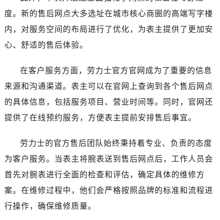
甘肃省合作市人民街劳力士售后服务中心（需提前预约）
度。新的售后网点大多选址在城市核心商圈的高端写字楼
甘肃省嘉峪关市雄关区新华中路劳力士售后服务中心（需提前预约）
内，对服务空间的布局进行了优化，为表主提供了更加安
甘肃省金昌市金川区北京路劳力士售后服务中心（需提前预约）
心、舒适的售后体验。
甘肃省酒泉市肃州区西大街劳力士售后服务中心（需提前预约）
甘肃省临夏市城南街道团结路劳力士售后服务中心（需提前预约）
在客户服务方面，劳力士官方官网成为了重要的信息
甘肃省陇南市武都区人民路劳力士售后服务中心（需提前预约）
来源和沟通渠道。表主可以在官网上查询到各个售后网点
甘肃省平凉市崆峒区西大街劳力士售后服务中心（需提前预约）
甘肃省庆阳市西峰区南大街劳力士售后服务中心（需提前预约）
的具体信息，包括服务项目、营业时间等。同时，官网还
甘肃省天水市秦州区民主路劳力士售后服务中心（需提前预约）
提供了在线预约服务，方便表主提前安排售后事宜。
甘肃省武威市凉州区迎宾路劳力士售后服务中心（需提前预约）
甘肃省张掖市甘州区民乐北路劳力士售后服务中心（需提前预约）
劳力士的官方售后团队始终秉持着专业、负责的态度
宁夏回族自治区固原市原州区文化街劳力士售后服务中心（需提前预约）
为客户服务。当表主将腕表送到售后网点后，工作人员会
宁夏回族自治区石嘴山市大武口区贺兰山路劳力士售后服务中心（需提前预约）
首先对腕表进行全面的检查和评估，确定具体的维修方
宁夏回族自治区吴忠市利通区开元大道劳力士售后服务中心（需提前预约）
案。在维修过程中，他们会严格按照品牌的标准和流程进
宁夏回族自治区银川市兴庆区新华东路97号新百中心C馆一层C1-18号商铺劳力士售后服务中心（需提前预约）
行操作，确保维修质量。
宁夏回族自治区中卫市沙坡头区鼓楼东街劳力士售后服务中心（需提前预约）