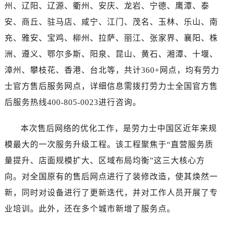
河南省信阳市浉河区东方红大道劳力士售后服务中心（需提前预约）
州、辽阳、辽源、衢州、安庆、龙岩、宁德、鹰潭、泰
河南省许昌市魏都区建安大道与八龙路交叉口劳力士售后服务中心（需提前预约）
安、商丘、驻马店、咸宁、江门、茂名、玉林、乐山、南
河南省郑州市二七区民主路10号华润大厦29层2905室劳力士售后服务中心（需提前预约）
充、雅安、宝鸡、柳州、拉萨、丽江、张家界、襄阳、株
河南省周口市川汇区七一路劳力士售后服务中心（需提前预约）
洲、遵义、鄂尔多斯、阳泉、昆山、黄石、湘潭、十堰、
河南省驻马店市驿城区乐山大道与置地大道交叉口劳力士售后服务中心（需提前预约）
漳州、攀枝花、香港、台北等，共计360+网点，均有劳力
湖北省鄂州市鄂城区文星大道劳力士售后服务中心（需提前预约）
士官方售后服务网点，详细信息需拨打劳力士全国官方售
湖北省黄冈市黄州区赤壁大道劳力士售后服务中心（需提前预约）
后服务热线400-805-0023进行咨询。
湖北省黄石市黄石港区武汉路劳力士售后服务中心（需提前预约）
湖北省荆门市东宝中天街步行街劳力士售后服务中心（需提前预约）
本次售后网络的优化工作，是劳力士中国区近年来规
湖北省荆州市荆州区荆中路劳力士售后服务中心（需提前预约）
模最大的一次服务升级工程。该工程聚焦于“直营服务质
湖北省十堰市茅箭区人民北路劳力士售后服务中心（需提前预约）
湖北省随州市曾都区青年路劳力士售后服务中心（需提前预约）
量提升、店面规模扩大、区域布局均衡”这三大核心方
湖北省咸宁市咸安区长安大道劳力士售后服务中心（需提前预约）
向。对全国原有的售后网点进行了装修改造，使其焕然一
湖北省襄阳市樊城区长虹路与人民路交叉口劳力士售后服务中心（需提前预约）
新，同时对设备进行了更新迭代，并对工作人员开展了专
湖北省孝感市孝南区复兴大道劳力士售后服务中心（需提前预约）
业培训。此外，还在多个城市新增了服务点。
湖北省宜昌市西陵区夷陵大道与港窑路劳力士售后服务中心（需提前预约）