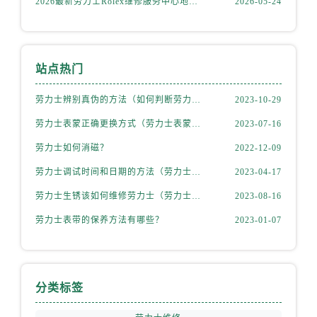
2026最新劳力士Rolex维修服务中心地址实地探访报告
2026-05-24
云南省西双版纳傣族自治州景洪市宣慰大道劳力士售后服务中心（需提前预约）
云南省玉溪市红塔区南北大街劳力士售后服务中心（需提前预约）
云南省昭通市昭阳区青年路劳力士售后服务中心（需提前预约）
重庆市江北区观音桥步行街2号融恒时代广场9层902室劳力士售后服务中心（需提前预约）
站点热门
新疆维吾尔自治区乌鲁木齐市天山区红山路26号时代广场（CCMALL）C座17层17-B劳力士售后服务中心（需提前预约）
劳力士辨别真伪的方法（如何判断劳力士的真假）
2023-10-29
浙江省温州市鹿城区锦绣路1067号置信广场10层1015室劳力士售后服务中心（需提前预约）
辽宁省大连市中山区人民路15号国际金融大厦7层G室劳力士售后服务中心（需提前预约）
劳力士表蒙正确更换方式（劳力士表蒙更换知识）
2023-07-16
广东省佛山市禅城区季华五路57号万科金融中心C座12层1205室劳力士售后服务中心（需提前预约）
劳力士如何消磁？
2022-12-09
广东省东莞市东城街道鸿福东路1号民盈国贸中心T1写字楼9层907室劳力士售后服务中心（需提前预约）
劳力士调试时间和日期的方法（劳力士该如何调试）
2023-04-17
江苏省无锡市梁溪区人民中路139号恒隆广场写字楼1座11层1104室劳力士售后服务中心（需提前预约）
劳力士生锈该如何维修劳力士（劳力士生锈怎么处理）
2023-08-16
江苏省南通市崇川区工农路57号圆融广场写字楼16层1603室劳力士售后服务中心（需提前预约）
劳力士表带的保养方法有哪些？
2023-01-07
江苏省苏州市苏州工业园区 星港街199号苏州中心办公楼C座22层08室劳力士售后服务中心（需提前预约）
湖北省武汉市江汉区解放大道686号世界贸易大厦38层09室劳力士售后服务中心（需提前预约）
广西省南宁市青秀区金湖路59号地王大厦12楼1224室劳力士售后服务中心（需提前预约）
安徽省合肥市蜀山区潜山路111号万象城华润大厦B座12楼03室劳力士售后服务中心（需提前预约）
分类标签
福建省泉州市丰泽区宝洲路729号浦西万达中心写字楼A座7楼709室劳力士售后服务中心（需提前预约）