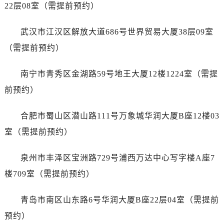
山东省威海市环翠区新威海路89号振华商厦一楼名表维修劳力士售后服务中心（需提前预约）
22层08室（需提前预约）
山东省潍坊市奎文区东风东街劳力士售后服务中心（需提前预约）
武汉市江汉区解放大道686号世界贸易大厦38层09室
山东省枣庄市滕州市北辛路与善国路交叉口劳力士售后服务中心（需提前预约）
山东省淄博市张店区金晶大道劳力士售后服务中心（需提前预约）
（需提前预约）
上海市黄浦区南京东路299号宏伊国际广场写字楼8层806室劳力士售后服务中心（需提前预约）
南宁市青秀区金湖路59号地王大厦12楼1224室（需提
上海市徐汇区虹桥路3号港汇中心2座37层3705室劳力士售后服务中心（需提前预约）
浙江省杭州市上城区钱江路1366号华润大厦A座5层503-5室劳力士售后服务中心（需提前预约）
前预约）
浙江省湖州市吴兴区劳动路劳力士售后服务中心（需提前预约）
合肥市蜀山区潜山路111号万象城华润大厦B座12楼03
浙江省嘉兴市南湖区广益路705号嘉兴世界贸易中心A座13层1304室劳力士售后服务中心（需提前预约）
浙江省金华市金东区东市南街777号金华万达广场4号楼22楼2209室劳力士售后服务中心（需提前预约）
室（需提前预约）
浙江省丽水市莲都区解放街劳力士售后服务中心（需提前预约）
泉州市丰泽区宝洲路729号浦西万达中心写字楼A座7
浙江省宁波市江北区大闸南路500号来福士广场办公楼20层2009室劳力士售后服务中心（需提前预约）
浙江省衢州市柯城区上街劳力士售后服务中心（需提前预约）
楼709室（需提前预约）
浙江省绍兴市越城区胜利东路379号世茂天际中心写字楼8层805室劳力士售后服务中心（需提前预约）
青岛市南区山东路6号华润大厦B座22层04室（需提前
浙江省舟山市定海区解放东路劳力士售后服务中心（需提前预约）
澳门特别行政区大堂区议事亭前地（新马路）劳力士售后服务中心（需提前预约）
预约）