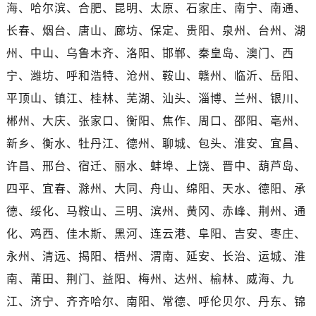
香港特别行政区金钟区中西区金钟道劳力士售后服务中心（需提前预约）
海、哈尔滨、合肥、昆明、太原、石家庄、南宁、南通、
香港特别行政区九龙区油尖旺区弥敦道劳力士售后服务中心（需提前预约）
长春、烟台、唐山、廊坊、保定、贵阳、泉州、台州、湖
香港特别行政区铜锣湾区湾仔区轩尼诗道劳力士售后服务中心（需提前预约）
州、中山、乌鲁木齐、洛阳、邯郸、秦皇岛、澳门、西
河南省安阳市文峰区解放大道劳力士售后服务中心（需提前预约）
宁、潍坊、呼和浩特、沧州、鞍山、赣州、临沂、岳阳、
河南省鹤壁市淇滨区九州路劳力士售后服务中心（需提前预约）
平顶山、镇江、桂林、芜湖、汕头、淄博、兰州、银川、
河南省济源市沁园街道济水大道劳力士售后服务中心（需提前预约）
郴州、大庆、张家口、衡阳、焦作、周口、邵阳、亳州、
河南省焦作市解放区解放路劳力士售后服务中心（需提前预约）
新乡、衡水、牡丹江、德州、聊城、包头、淮安、宜昌、
河南省开封市鼓楼区中山路劳力士售后服务中心（需提前预约）
河南省洛阳市西工区中州中路与解放路交叉口劳力士售后服务中心（需提前预约）
许昌、邢台、宿迁、丽水、蚌埠、上饶、晋中、葫芦岛、
河南省漯河市源汇区交通路劳力士售后服务中心（需提前预约）
四平、宜春、滁州、大同、舟山、绵阳、天水、德阳、承
河南省南阳市宛城区范蠡东路与南都路交叉口劳力士售后服务中心（需提前预约）
德、绥化、马鞍山、三明、滨州、黄冈、赤峰、荆州、通
河南省平顶山市卫东区建设路劳力士售后服务中心（需提前预约）
化、鸡西、佳木斯、黑河、连云港、阜阳、吉安、枣庄、
河南省濮阳市大华龙区开州路绿城路交叉口劳力士售后服务中心（需提前预约）
永州、清远、揭阳、梧州、渭南、延安、长治、运城、淮
河南省三门峡市湖滨区和平路劳力士售后服务中心（需提前预约）
南、莆田、荆门、益阳、梅州、达州、榆林、威海、九
河南省商丘市梁园区神火大道劳力士售后服务中心（需提前预约）
江、济宁、齐齐哈尔、南阳、常德、呼伦贝尔、丹东、锦
河南省新乡市红旗区人民路劳力士售后服务中心（需提前预约）