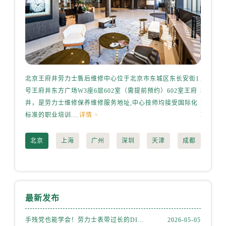
北京王府井劳力士售后维修中心位于北京市东城区东长安街1
上海港
号王府井东方广场W3座6层602室（需提前预约）602室王府
桥路3号
井，是劳力士维修保养维修服务地址,中心技师均接受国际化
劳力士
标准的职业培训....
详情 >
职业培训.
北京
上海
广州
深圳
天津
成都
最新发布
手残党也能学会！劳力士表带过长的DIY调整方法
2026-05-05