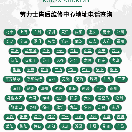
ROLEX ADDRESS
劳力士售后维修中心地址电话查询
北京
上海
广州
深圳
天津
成都
重庆
南京
郑州
长沙
宁波
厦门
东莞
杭州
武汉
西安
大连
福州
贵阳
哈尔滨
合肥
济南
昆明
南昌
南宁
青岛
沈阳
石家庄
苏州
长春
河北
太原
保定
唐山
邯郸
廊坊
昆山
广西
佛山
中山
德阳
绵阳
齐齐哈尔
呼和浩特
吉林
无锡
芜湖
珠海
汕头
三亚
海口
赣州
漳州
拉萨
青海
新疆
兰州
银川
乌鲁木齐
大同
赤峰
包头
阳泉
大庆
秦皇岛
沧州
张家口
温州
徐州
潍坊
九江
常州
嘉兴
南通
临沂
淮安
烟台
绍兴
亳州
舟山
扬州
金华
洛阳
岳阳
衡阳
黄石
襄阳
株洲
湘潭
十堰
荆州
宜昌