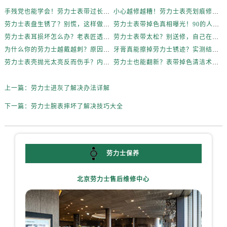
手残党也能学会！劳力士表带过长的DIY调整方法
小心越修越糟！劳力士表壳划痕修复避坑指南
劳力士表盘生锈了？别慌，这样做轻松拯救爱表！
劳力士表带掉色真相曝光！90的人都做错了
劳力士表耳损坏怎么办？老表匠透露实用妙招
劳力士表带太松？别送修，自己在家就能搞定
为什么你的劳力士越戴越刺？原因在这
牙膏真能擦掉劳力士锈迹？实测结果来了
劳力士表壳抛光太亮反而伤手？内行人道出实情
劳力士也能翻新？表带掉色清洁术大揭秘
上一篇：
劳力士进灰了解决办法详解
下一篇：
劳力士腕表摔坏了解决技巧大全
劳力士保养
北京劳力士售后维修中心