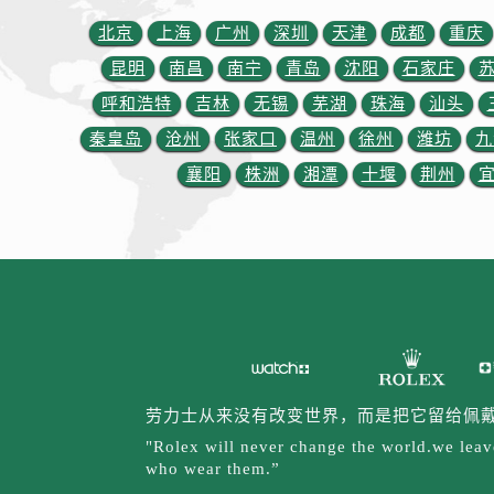
北京
上海
广州
深圳
天津
成都
重庆
昆明
南昌
南宁
青岛
沈阳
石家庄
呼和浩特
吉林
无锡
芜湖
珠海
汕头
秦皇岛
沧州
张家口
温州
徐州
潍坊
九
襄阳
株洲
湘潭
十堰
荆州
劳力士从来没有改变世界，而是把它留给佩
"Rolex will never change the world.we leave
who wear them.”