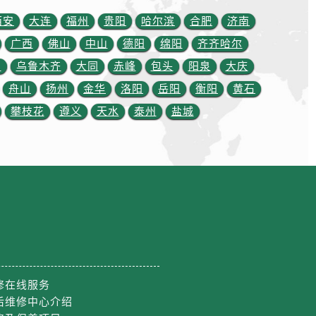
西安
大连
福州
贵阳
哈尔滨
合肥
济南
广西
佛山
中山
德阳
绵阳
齐齐哈尔
川
乌鲁木齐
大同
赤峰
包头
阳泉
大庆
舟山
扬州
金华
洛阳
岳阳
衡阳
黄石
攀枝花
遵义
天水
泰州
盐城
修在线服务
后维修中心介绍