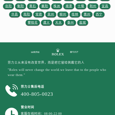
岳阳
衡阳
黄石
襄阳
株洲
湘潭
十堰
荆州
宜昌
许昌
南阳
常德
泉州
柳州
桂林
惠州
西宁
攀枝花
遵义
天水
泰州
盐城
劳力士从来没有改变世界，而是把它留给佩戴它的人
"Rolex will never change the world.we leave that to the people who
wear them.”
劳力士售后电话
400-805-0023
营业时间
客服在线时间：08:00-22:00