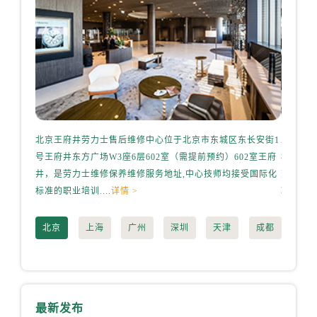
北京王府井劳力士售后维修中心位于北京市东城区东长安街1
上海港
号王府井东方广场W3座6层602室（需提前预约）602室王府
桥路3号
井，是劳力士维修保养维修服务地址,中心技师均接受国际化
劳力士
标准的职业培训....
详情 >
职业培训.
北京
上海
广州
深圳
天津
成都
最新发布