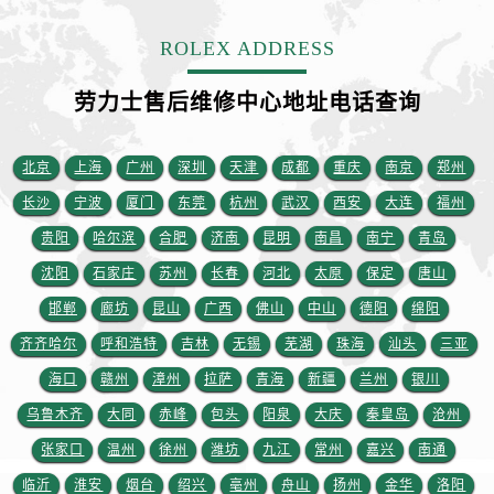
ROLEX ADDRESS
劳力士售后维修中心地址电话查询
北京
上海
广州
深圳
天津
成都
重庆
南京
郑州
长沙
宁波
厦门
东莞
杭州
武汉
西安
大连
福州
贵阳
哈尔滨
合肥
济南
昆明
南昌
南宁
青岛
沈阳
石家庄
苏州
长春
河北
太原
保定
唐山
邯郸
廊坊
昆山
广西
佛山
中山
德阳
绵阳
齐齐哈尔
呼和浩特
吉林
无锡
芜湖
珠海
汕头
三亚
海口
赣州
漳州
拉萨
青海
新疆
兰州
银川
乌鲁木齐
大同
赤峰
包头
阳泉
大庆
秦皇岛
沧州
张家口
温州
徐州
潍坊
九江
常州
嘉兴
南通
临沂
淮安
烟台
绍兴
亳州
舟山
扬州
金华
洛阳