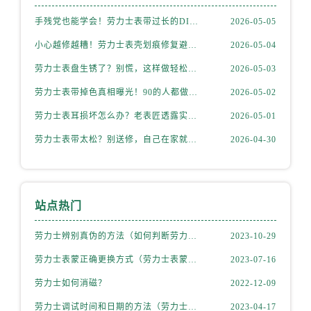
手残党也能学会！劳力士表带过长的DIY调整方法
2026-05-05
小心越修越糟！劳力士表壳划痕修复避坑指南
2026-05-04
劳力士表盘生锈了？别慌，这样做轻松拯救爱表！
2026-05-03
劳力士表带掉色真相曝光！90的人都做错了
2026-05-02
劳力士表耳损坏怎么办？老表匠透露实用妙招
2026-05-01
劳力士表带太松？别送修，自己在家就能搞定
2026-04-30
站点热门
劳力士辨别真伪的方法（如何判断劳力士的真假）
2023-10-29
劳力士表蒙正确更换方式（劳力士表蒙更换知识）
2023-07-16
劳力士如何消磁？
2022-12-09
劳力士调试时间和日期的方法（劳力士该如何调试）
2023-04-17