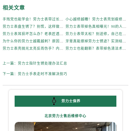
相关文章
手残党也能学会！劳力士表带过长的DIY调整方法
小心越修越糟！劳力士表壳划痕修复避坑指南
劳力士表盘生锈了？别慌，这样做轻松拯救爱表！
劳力士表带掉色真相曝光！90的人都做错了
劳力士表耳损坏怎么办？老表匠透露实用妙招
劳力士表带太松？别送修，自己在家就能搞定
为什么你的劳力士越戴越刺？原因在这
牙膏真能擦掉劳力士锈迹？实测结果来了
劳力士表壳抛光太亮反而伤手？内行人道出实情
劳力士也能翻新？表带掉色清洁术大揭秘
上一篇：
劳力士指针生锈处理办法汇总
下一篇：
劳力士手表走时不准解决技巧
劳力士保养
北京劳力士售后维修中心