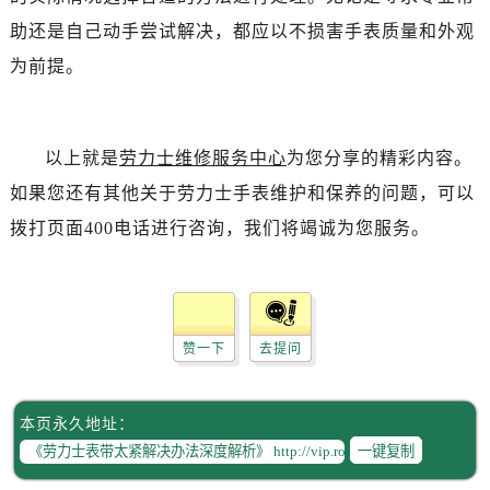
黑龙江省佳木斯市向阳区长安路劳力士售后服务中心（需提前预约）
助还是自己动手尝试解决，都应以不损害手表质量和外观
黑龙江省牡丹江市东安区太平路劳力士售后服务中心（需提前预约）
为前提。
黑龙江省七台河市桃山区大同街劳力士售后服务中心（需提前预约）
黑龙江省齐齐哈尔市龙沙区龙华路劳力士售后服务中心（需提前预约）
黑龙江省双鸭山市尖山区新兴大街劳力士售后服务中心（需提前预约）
以上就是
劳力士维修服务中心
为您分享的精彩内容。
黑龙江省绥化市北林区新华街与康庄路交叉口劳力士售后服务中心（需提前预约）
如果您还有其他关于劳力士手表维护和保养的问题，可以
黑龙江省伊春市伊美区通河路劳力士售后服务中心（需提前预约）
拨打页面400电话进行咨询，我们将竭诚为您服务。
吉林省白城市洮北区明仁南街劳力士售后服务中心（需提前预约）
吉林省白山市浑江区浑江大街劳力士售后服务中心（需提前预约）
吉林省吉林市船营区河南街劳力士售后服务中心（需提前预约）
吉林省辽源市龙山区人民大街劳力士售后服务中心（需提前预约）
赞一下
去提问
吉林省梅河口市新华街道梅河大街劳力士售后服务中心（需提前预约）
吉林省四平市铁东区紫气大路与南九经街交汇处劳力士售后服务中心（需提前预约）
吉林省松原市宁江区五环大街劳力士售后服务中心（需提前预约）
本页永久地址：
吉林省通化市东昌区环通乡江南大街劳力士售后服务中心（需提前预约）
一键复制
吉林省延边市延吉市解放路劳力士售后服务中心（需提前预约）