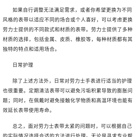
烟台市芝罘区胜利路139号万达金融中心A座907室（需提前预约）
如果自行调整无法满足需求，或者你希望更换为不同
长春市朝阳区西安大路727号中银大厦A座(旺进大厦)18层09室（需提前预约）
风格的表带以适应不同的场合或个人喜好，可以考虑更换
贵阳市南明区都司高架桥路33号亨特国际金融中心14楼14D（需提前预约）
劳力士提供的不同款式和材质的表带。劳力士提供了多种
昆明市盘龙区北京路928号同德昆明广场写字楼10层06室（需提前预约）
石家庄市长安区中山东路39号勒泰中心写字楼B座13层07室（需提前预约）
材质的选择，包括金属、皮质、橡胶等，每种材质都有其
西安市碑林区南关正街88号华侨城长安国际中心E座6楼10室（需提前预约）
独特的特点和适用场合。
海口市龙华区金贸东路5号海口华润大厦B座17层1707室（需提前预约）
唐山市路南区新华东道100号万达广场写字楼A座10层1002室（需提前预约）
日常护理
台州市椒江区东海大道1800号腾达中心东1幢20楼2002室（需提前预约）
除了上述方法外，日常对劳力士手表进行适当的护理
内蒙古自治区呼和浩特市玉泉区大学西街70号华润万象城写字楼（鄂尔多斯大厦）23层2326室（需提前预约）
甘肃省兰州市七里河区西津西路16号兰州中心写字楼21层2102室（需提前预约）
也很重要。定期清洁表带可以避免污垢积累导致的膨胀问
重庆市解放碑渝中区民权路28号英利国际金融中心写字楼20层01室（需提前预约）
题；同时，在佩戴时避免接触化学物质和高温环境也能有
黑龙江省大庆市萨尔图区会战大街劳力士售后服务中心（需提前预约）
效延长表带使用寿命。
黑龙江省鹤岗市向阳区红军路劳力士售后服务中心（需提前预约）
黑龙江省黑河市爱辉区中央街劳力士售后服务中心（需提前预约）
总之，面对劳力士表带太紧的问题时，可以根据自己
黑龙江省鸡西市鸡冠区红军路劳力士售后服务中心（需提前预约）
的实际情况选择合适的方法进行处理。无论是寻求专业帮