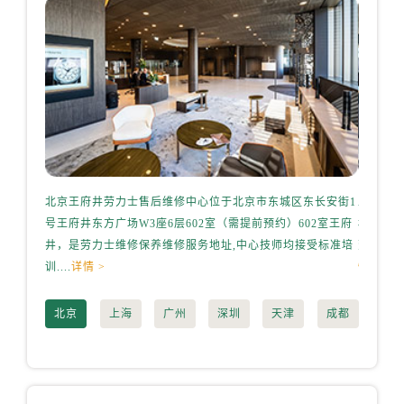
河北省保定市竞秀区朝阳北大街北国先天下劳力士售后服务中心（需提前预约）
内蒙古自治区阿拉善盟市左旗土尔扈特大街劳力士售后服务中心（需提前预约）
内蒙古自治区巴彦淖尔市临河区新华街劳力士售后服务中心（需提前预约）
内蒙古自治区包头市青山区幸福路甲3号王府井百货名表维修劳力士售后服务中心（需提前预约）
内蒙古自治区赤峰市红山区哈达街劳力士售后服务中心（需提前预约）
内蒙古自治区鄂尔多斯市东胜区伊金霍洛街劳力士售后服务中心（需提前预约）
内蒙古自治区呼伦贝尔市海拉尔区中央街劳力士售后服务中心（需提前预约）
内蒙古自治区通辽市科尔沁区明仁大街劳力士售后服务中心（需提前预约）
北京王府井劳力士售后维修中心位于北京市东城区东长安街1
上海港
内蒙古自治区乌海市海勃湾区人民南路劳力士售后服务中心（需提前预约）
号王府井东方广场W3座6层602室（需提前预约）602室王府
桥路3号
内蒙古自治区乌兰察布市集宁区恩和大街劳力士售后服务中心（需提前预约）
井，是劳力士维修保养维修服务地址,中心技师均接受标准培
劳力士维
内蒙古自治区锡林郭勒盟市锡林浩特市光明街与额尔敦路交叉口劳力士售后服务中心（需提前预约）
训....
详情 >
情 >
内蒙古自治区兴安盟市乌兰浩特市兴安大街劳力士售后服务中心（需提前预约）
山西省大同市平城区迎宾街劳力士售后服务中心（需提前预约）
北京
上海
广州
深圳
天津
成都
山西省晋城市城区黄华街劳力士售后服务中心（需提前预约）
山西省晋中市榆次区顺城街劳力士售后服务中心（需提前预约）
山西省临汾市尧都区解放路劳力士售后服务中心（需提前预约）