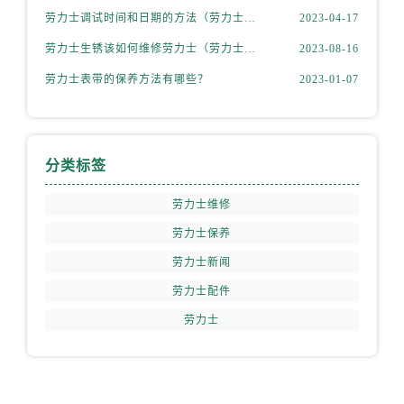
安徽省黄山市屯溪区黄山西路劳力士售后服务中心（需提前预约）
劳力士调试时间和日期的方法（劳力士该如何调试）
2023-04-17
安徽省六安市金安区解放中路劳力士售后服务中心（需提前预约）
劳力士生锈该如何维修劳力士（劳力士生锈怎么处理）
2023-08-16
安徽省马鞍山市雨山区湖南西路劳力士售后服务中心（需提前预约）
劳力士表带的保养方法有哪些？
2023-01-07
安徽省宿州市埇桥区人民中路劳力士售后服务中心（需提前预约）
安徽省铜陵市铜官区石城大道劳力士售后服务中心（需提前预约）
安徽省芜湖市镜湖区中山路步行街劳力士售后服务中心（需提前预约）
安徽省宣城市宣州区叠嶂西路劳力士售后服务中心（需提前预约）
分类标签
福建省龙岩市新罗区九一南路劳力士售后服务中心（需提前预约）
劳力士维修
福建省南平市建阳区人民西路劳力士售后服务中心（需提前预约）
劳力士保养
福建省宁德市蕉城区天湖东路劳力士售后服务中心（需提前预约）
劳力士新闻
福建省莆田市城厢区霞林街道荔华东大道劳力士售后服务中心（需提前预约）
福建省三明市三元区东乾二路劳力士售后服务中心（需提前预约）
劳力士配件
福建省漳州市龙文区步港路劳力士售后服务中心（需提前预约）
劳力士
江苏省常州市新北区龙锦路1590号现代传媒中心5号楼10层1008室劳力士售后服务中心（需提前预约）
江苏省淮安市清江浦区淮海北路劳力士售后服务中心（需提前预约）
江苏省连云港市海州区通灌北路劳力士售后服务中心（需提前预约）