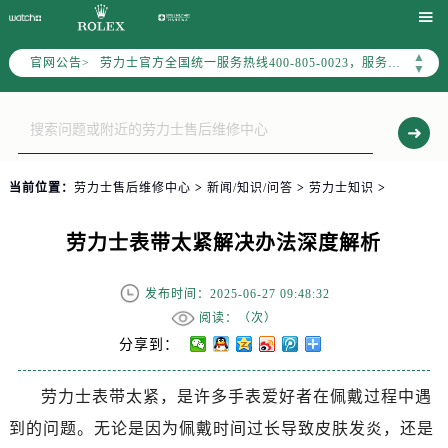
2026年7月劳力士全国官方售后客户服务热线：400-805-0023

劳力士官方全国统一服务热线400-805-0023，服务覆盖中国大陆、香港、澳门、台湾全部区域（非大陆需加拨“+86”）
▲
官网公告>
2026年7月劳力士售后服务中心最新网点地址：
▼
北京市东城区东长安街1号东方广场写字楼W3座6层602室（需提前预约）
北京市朝阳区建国门外大街甲6号华熙国际中心写字楼D座11层1102室（需提前预约）
天津市和平区赤峰道136号天津国际金融中心写字楼26层2603室（需提前预约）
上海市徐汇区虹桥路3号港汇中心写字楼2座37层3705室（需提前预约）
当前位置：
劳力士售后维修中心
>
新闻/知识/问答
>
劳力士知识
>
上海市黄浦区南京东路299号宏伊国际广场写字楼8层806室（需提前预约）
南京市秦淮区中山南路1号（新街口）南京中心写字楼22层C1-1室（需提前预约）
劳力士表带太紧解决办法深度解析
常州市新北区龙锦路1590号现代传媒中心写字楼5号楼10层1008室（需提前预约）
徐州市鼓楼区淮海东路29号苏宁广场IFC国际金融中心写字楼35层3508室（需提前预约）
发布时间：2025-06-27 09:48:32
阅读：（
次）
扬州市邗江区国展路29号星耀天地写字楼1号楼18层1803室（需提前预约）
分享到：
盐城市盐都区世纪大道5号盐城金融城写字楼1号楼16层1604室（需提前预约）
泰州市海陵区永定东路399号置地商务中心东塔写字楼（华润万象城）17层1706室（需提前预约）
劳力士表带太紧，是许多手表爱好者在佩戴过程中遇
宁波市江北区大闸南路500号来福士广场办公楼20层2009室（需提前预约）
到的问题。无论是因为佩戴时间过长导致皮肤发炎，还是
杭州市上城区钱江路1366号华润大厦写字楼A座5层503-5室（需提前预约）