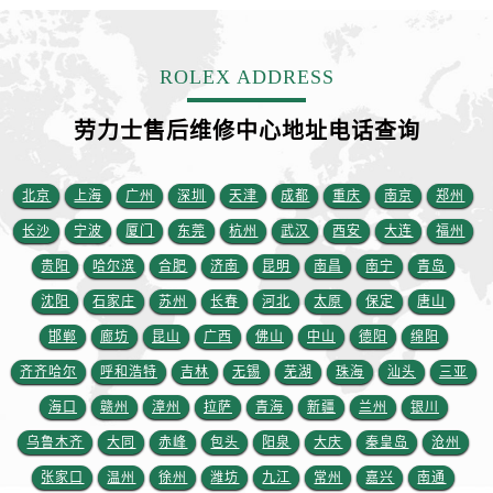
江苏省南京市秦淮区中山南路1号南京中心22层22-C1-C3室劳力士售后服务中心（需提前预约）
江苏省宿迁市宿城区西湖路劳力士售后服务中心（需提前预约）
ROLEX ADDRESS
江苏省泰州市海陵区永定东路399号置地商务中心东塔（华润万象城）17层1706室劳力士售后服务中心（需提前预约）
江苏省徐州市鼓楼区淮海东路29号苏宁广场IFC国际金融中心35层3508室劳力士售后服务中心（需提前预约）
劳力士售后维修中心地址电话查询
江苏省盐城市盐都区世纪大道5号盐城金融城写字楼1号楼16层1604室劳力士售后服务中心（需提前预约）
江苏省扬州市邗江区国展路29号星耀天地写字楼1号楼18层1803室劳力士售后服务中心（需提前预约）
北京
上海
广州
深圳
天津
成都
重庆
南京
郑州
江苏省镇江市京口区中山东路劳力士售后服务中心（需提前预约）
江西省抚州市临川区赣东大道劳力士售后服务中心（需提前预约）
长沙
宁波
厦门
东莞
杭州
武汉
西安
大连
福州
江西省赣州市章贡区文清路劳力士售后服务中心（需提前预约）
贵阳
哈尔滨
合肥
济南
昆明
南昌
南宁
青岛
江西省吉安市吉州区井冈山大道劳力士售后服务中心（需提前预约）
沈阳
石家庄
苏州
长春
河北
太原
保定
唐山
江西省景德镇市珠山区珠山中路劳力士售后服务中心（需提前预约）
邯郸
廊坊
昆山
广西
佛山
中山
德阳
绵阳
江西省九江市浔阳区浔阳路劳力士售后服务中心（需提前预约）
齐齐哈尔
呼和浩特
吉林
无锡
芜湖
珠海
汕头
三亚
江西省南昌市红谷滩新区红谷中大道998号绿地双子塔（中央广场）A1座办公楼14层1407室劳力士售后服务中心（需提前预约）
海口
赣州
漳州
拉萨
青海
新疆
兰州
银川
江西省萍乡市安源区萍安北大道与康庄路交叉口劳力士售后服务中心（需提前预约）
乌鲁木齐
大同
赤峰
包头
阳泉
大庆
秦皇岛
沧州
江西省上饶市信州区滨江西路劳力士售后服务中心（需提前预约）
江西省新余市渝水区北湖西路劳力士售后服务中心（需提前预约）
张家口
温州
徐州
潍坊
九江
常州
嘉兴
南通