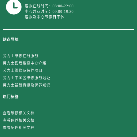
浙江省杭州市上城区钱江路1366号华润大厦A座5层503-5室劳力士售后服务中心（需提前预约）
客服在线时间：08:00-22:00
中心营业时间：09:00-19:30
浙江省湖州市吴兴区劳动路劳力士售后服务中心（需提前预约）
客服及中心节假日不休
浙江省嘉兴市南湖区广益路705号嘉兴世界贸易中心A座13层1304室劳力士售后服务中心（需提前预约）
浙江省金华市金东区东市南街777号金华万达广场4号楼22楼2209室劳力士售后服务中心（需提前预约）
浙江省丽水市莲都区解放街劳力士售后服务中心（需提前预约）
站点导航
浙江省宁波市江北区大闸南路500号来福士广场办公楼20层2009室劳力士售后服务中心（需提前预约）
浙江省衢州市柯城区上街劳力士售后服务中心（需提前预约）
劳力士维修在线服务
劳力士售后维修中心介绍
浙江省绍兴市越城区胜利东路379号世茂天际中心写字楼8层805室劳力士售后服务中心（需提前预约）
劳力士维修及保养项目
浙江省舟山市定海区解放东路劳力士售后服务中心（需提前预约）
劳力士中国区维修服务地址
澳门特别行政区大堂区议事亭前地（新马路）劳力士售后服务中心（需提前预约）
劳力士最新资讯及保养知识
澳门特别行政区风顺堂区南湾大马路劳力士售后服务中心（需提前预约）
热门标签
澳门特别行政区花地玛堂区关闸广场劳力士售后服务中心（需提前预约）
澳门特别行政区花王堂区大三巴商圈劳力士售后服务中心（需提前预约）
查看维修相关文档
澳门特别行政区嘉模堂区官也街劳力士售后服务中心（需提前预约）
查看保养相关文档
澳门省路氹城市金光大道劳力士售后服务中心（需提前预约）
查看配件相关文档
澳门特别行政区望德堂区塔石广场劳力士售后服务中心（需提前预约）