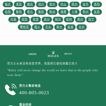
江西省宜春市袁州区中山中路劳力士售后服务中心（需提前预约）
临沂
淮安
烟台
绍兴
亳州
舟山
扬州
金华
洛阳
江西省鹰潭市月湖区胜利东路劳力士售后服务中心（需提前预约）
岳阳
衡阳
黄石
襄阳
株洲
湘潭
十堰
荆州
宜昌
山东省德州市德城区东风中路劳力士售后服务中心（需提前预约）
许昌
南阳
常德
泉州
柳州
桂林
惠州
西宁
山东省东营市东营区济南路劳力士售后服务中心（需提前预约）
攀枝花
遵义
天水
泰州
盐城
台州
山东省济南市历下区经十路11111号华润中心写字楼（万象城）15层1508室劳力士售后服务中心（需提前预约）
山东省济宁市任城区太白楼路劳力士售后服务中心（需提前预约）
山东省莱芜市文化南路8号银座商城名表维修一楼名表维修劳力士售后服务中心（需提前预约）
山东省临沂市兰山区解放路劳力士售后服务中心（需提前预约）
山东省日照市东港区烟台路劳力士售后服务中心（需提前预约）
山东省泰安市泰山区财源街道泰山大街劳力士售后服务中心（需提前预约）
劳力士从来没有改变世界，而是把它留给佩戴它的人
山东省威海市环翠区新威海路89号振华商厦一楼名表维修劳力士售后服务中心（需提前预约）
"Rolex will never change the world.we leave that to the people who
wear them.”
山东省潍坊市奎文区东风东街劳力士售后服务中心（需提前预约）
山东省枣庄市滕州市北辛路与善国路交叉口劳力士售后服务中心（需提前预约）
劳力士售后电话
山东省淄博市张店区金晶大道劳力士售后服务中心（需提前预约）
400-805-0023
上海市黄浦区南京东路299号宏伊国际广场写字楼8层806室劳力士售后服务中心（需提前预约）
上海市徐汇区虹桥路3号港汇中心2座37层3705室劳力士售后服务中心（需提前预约）
营业时间