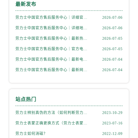
山西省吕梁市离石区永宁中路与建设街交叉口劳力士售后服务中心（需提前预约）
最新发布
山西省朔州市朔城区怡西路与鄯阳西街交汇处劳力士售后服务中心（需提前预约）
劳力士中国官方售后服务中心｜详细官方热线及维修地址权威信息通知（2026年7月最新）
2026-07-06
山西省忻州市忻府区和平东街与七一南路交叉口劳力士售后服务中心（需提前预约）
劳力士中国官方售后服务中心｜详细地址及售后服务电话权威信息通知（2026年7月最新）
2026-07-06
山西省阳泉市郊区平阳东街与新城大道交叉口劳力士售后服务中心（需提前预约）
山西省运城市盐湖区河东街劳力士售后服务中心（需提前预约）
劳力士中国官方售后服务中心｜最新热线和详细网点地址权威信息通告（2026年7月最新）
2026-07-05
山西省长治市潞州区英雄中路劳力士售后服务中心（需提前预约）
劳力士中国官方售后服务中心｜官方电话和完整维修地址权威信息通知（2026年7月最新）
2026-07-05
山西省太原市迎泽区迎泽街道解放路15号亨得利名表维修授权店3楼劳力士售后服务中心（需提前预约）
劳力士中国官方售后服务中心｜最新电话和详细维修地址权威信息通告（2026年7月最新）
2026-07-04
天津市和平区赤峰道136号天津国际金融中心26层2603室劳力士售后服务中心（需提前预约）
劳力士中国官方售后服务中心｜最新网点地址及电话权威信息声明（2026年7月最新）
2026-07-04
安徽省安庆市迎江区人民路劳力士售后服务中心（需提前预约）
安徽省蚌埠市蚌山区淮河路劳力士售后服务中心（需提前预约）
安徽省亳州市谯城区魏武大道劳力士售后服务中心（需提前预约）
安徽省池州市贵池区长江路劳力士售后服务中心（需提前预约）
站点热门
安徽省滁州市琅琊区南谯北路劳力士售后服务中心（需提前预约）
劳力士辨别真伪的方法（如何判断劳力士的真假）
2023-10-29
安徽省阜阳市颍州区颍州北路劳力士售后服务中心（需提前预约）
劳力士表蒙正确更换方式（劳力士表蒙更换知识）
2023-07-16
安徽省淮北市相山区淮海路劳力士售后服务中心（需提前预约）
安徽省淮南市田家庵区国庆中路劳力士售后服务中心（需提前预约）
劳力士如何消磁？
2022-12-09