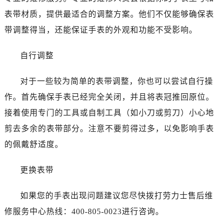
沈阳市沈河区中街路137号亨得利名表服务中心（品牌授权店）1层整层（需提前预约）
表带材质，提供最适合的调整方案。他们不仅能够确保表
沈阳市沈河区中街路83号亨得利名表服务中心（品牌授权店）1层整层（需提前预约）
带调整得当，还能保证手表的外观和功能不受影响。
乌鲁木齐市天山区红山路26号时代广场（CCMALL）C座17层17-B（需提前预约）
温州市鹿城区锦绣路1067号置信广场10层1015室（需提前预约）
自行调整
哈尔滨市道里区友谊西路600号富力中心T2座写字楼29层03室（需提前预约）
大连市中山区人民路15号国际金融大厦7层G室（需提前预约）
对于一些较为简单的表带调整，你也可以尝试自行操
佛山市禅城区季华五路57号万科金融中心C座12层1205室（需提前预约）
作。首先确保手表已经完全关闭，并且将表冠推回原位。
东莞市东城街道鸿福东路1号民盈国贸中心T1写字楼9层907室（需提前预约）
接着使用专门的工具或自制工具（如小刀或剪刀）小心地
无锡市梁溪区人民中路139号恒隆广场写字楼1座11层1104室（需提前预约）
剪去多余的表带部分。注意不要剪得过多，以免影响手表
南通市崇川区工农路57号圆融广场写字楼16层1603室（需提前预约）
的佩戴舒适度。
苏州市苏州工业园区星港街199号苏州中心办公楼C座22层08室（需提前预约）
武汉市江汉区解放大道686号世界贸易大厦38层09室（需提前预约）
更换表带
南宁市青秀区金湖路59号地王大厦12楼1224室（需提前预约）
合肥市蜀山区潜山路111号万象城华润大厦B座12楼03室（需提前预约）
如果您的手表出现问题建议您尽快拨打劳力士售后维
泉州市丰泽区宝洲路729号浦西万达中心写字楼A座7楼709室（需提前预约）
修服务中心热线：400-805-0023进行咨询。
青岛市南区山东路6号华润大厦B座22层04室（需提前预约）