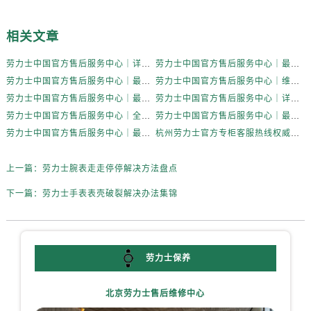
辽宁省鞍山市铁东区站前街劳力士售后服务中心（需提前预约）
辽宁省本溪市平山区胜利路劳力士售后服务中心（需提前预约）
相关文章
辽宁省朝阳市双塔区新华路劳力士售后服务中心（需提前预约）
劳力士中国官方售后服务中心｜详细官方热线及维修地址权威信息通知（2026年7月最新）
劳力士中国官方售后服务中心｜最新热线和详细网点地址权威信息通告（2026年7月最新）
辽宁省丹东市振兴区七经街劳力士售后服务中心（需提前预约）
劳力士中国官方售后服务中心｜最新电话和详细维修地址权威信息通告（2026年7月最新）
劳力士中国官方售后服务中心｜维修地址与售后服务电话权威信息通告（2026年7月最新）
辽宁省抚顺市新抚区东一路劳力士售后服务中心（需提前预约）
劳力士中国官方售后服务中心｜最新维修地址与官方客服电话权威信息通知（2026年7月最新）
劳力士中国官方售后服务中心｜详细地址与官方服务热线权威信息通知（2026年7月最新）
辽宁省阜新市海州区解放大街劳力士售后服务中心（需提前预约）
劳力士中国官方售后服务中心｜全新服务热线及完整地址权威信息声明（2026年7月最新）
劳力士中国官方售后服务中心｜最新官方地址和全部热线权威信息通告（2026年7月最新）
辽宁省葫芦岛市连山区中央路劳力士售后服务中心（需提前预约）
劳力士中国官方售后服务中心｜最新地址及官方售后热线权威信息声明（2026年7月最新）
杭州劳力士官方专柜客服热线权威信息公告（2026年7月最新）
辽宁省锦州市古塔区中央大街劳力士售后服务中心（需提前预约）
辽宁省辽阳市白塔区新运大街劳力士售后服务中心（需提前预约）
上一篇：
劳力士腕表走走停停解决方法盘点
辽宁省盘锦市兴隆台区石油大街劳力士售后服务中心（需提前预约）
下一篇：
劳力士手表表壳破裂解决办法集锦
辽宁省铁岭市银州区南马路劳力士售后服务中心（需提前预约）
辽宁省营口市站前区市府路与渤海大街交叉口劳力士售后服务中心（需提前预约）
辽宁省沈阳市沈河区中街路137号亨得利名表维修授权店1楼劳力士售后服务中心（需提前预约）
劳力士保养
辽宁省沈阳市沈河区中街路83号亨得利名表维修授权店1楼劳力士售后服务中心（需提前预约）
北京市朝阳区建国门外大街甲6号华熙国际中心D座11层1102室劳力士售后服务中心（需提前预约）
北京劳力士售后维修中心
北京市东城区东长安街1号王府井东方广场W3座6层602室劳力士售后服务中心（需提前预约）