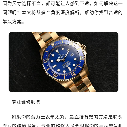
因为尺寸选择不当，都可能让人感到不适。如何解决这一
金华市金东区东市南街777号金华万达广场写字楼4号楼22层2209室（需提前预约）
绍兴市越城区胜利东路379号世茂天际中心写字楼8层805室（需提前预约）
问题呢？本文将从多个角度深度解析，帮助你找到合适的
嘉兴市南湖区广益路705号嘉兴世界贸易中心写字楼A座13层1304室（需提前预约）
解决方案。
南昌市红谷滩新区红谷中大道998号绿地双子塔（中央广场）A1座办公楼14层07室（需提前预约）
济南市历下区经十路11111号华润中心写字楼（万象城）15层1508室（需提前预约）
广州市天河区天河路230号万菱汇国际中心写字楼A塔7层704室（需提前预约）
广州市越秀区环市东路371-375号世界贸易中心大厦南塔写字楼15层07室（需提前预约）
深圳市罗湖区深南东路5001号华润大厦写字楼17层1701室（需提前预约）
惠州市惠城区江北文昌一路7号华贸大厦写字楼1座30层05室（需提前预约）
厦门市思明区湖滨东路95号华润大厦写字楼B座11层1104室（需提前预约）
福州市鼓楼区五四路128-1号恒力城写字楼15层03室（需提前预约）
成都市锦江区人民东路6号SAC东原中心写字楼24层2406B室（需提前预约）
重庆市江北区观音桥步行街2号融恒时代广场写字楼9层902室（需提前预约）
专业维修服务
长沙市芙蓉区定王台街道建湘路393号世茂环球金融中心写字楼（芙蓉广场）10层13室（需提前预约）
郑州市二七区铭功路10号华润大厦写字楼29层2905室（需提前预约）
如果你的劳力士表带太紧，最直接有效的方法是联系
太原市迎泽区解放路15号亨得利名表服务中心（品牌授权店）3层整层（需提前预约）
专业的维修服务。专业的维修人员会根据你的手表型号和