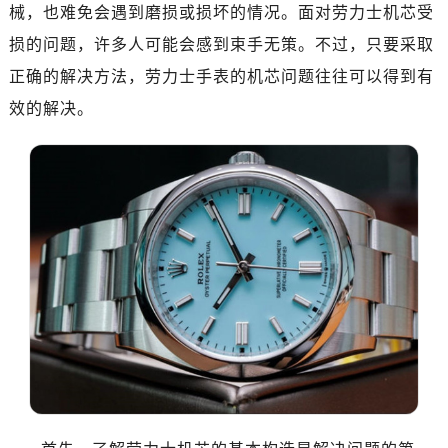
深圳市罗湖区深南东路5001号华润大厦写字楼17层1701室（需提前预约）
械，也难免会遇到磨损或损坏的情况。面对劳力士机芯受
惠州市惠城区江北文昌一路7号华贸大厦写字楼1座30层05室（需提前预约）
损的问题，许多人可能会感到束手无策。不过，只要采取
厦门市思明区湖滨东路95号华润大厦写字楼B座11层1104室（需提前预约）
正确的解决方法，劳力士手表的机芯问题往往可以得到有
福州市鼓楼区五四路128-1号恒力城写字楼15层03室（需提前预约）
效的解决。
成都市锦江区人民东路6号SAC东原中心写字楼24层2406B室（需提前预约）
重庆市江北区观音桥步行街2号融恒时代广场写字楼9层902室（需提前预约）
长沙市芙蓉区定王台街道建湘路393号世茂环球金融中心写字楼（芙蓉广场）10层13室（需提前预约）
郑州市二七区铭功路10号华润大厦写字楼29层2905室（需提前预约）
太原市迎泽区解放路15号亨得利名表服务中心（品牌授权店）3层整层（需提前预约）
沈阳市沈河区中街路137号亨得利名表服务中心（品牌授权店）1层整层（需提前预约）
沈阳市沈河区中街路83号亨得利名表服务中心（品牌授权店）1层整层（需提前预约）
乌鲁木齐市天山区红山路26号时代广场（CCMALL）C座17层17-B（需提前预约）
温州市鹿城区锦绣路1067号置信广场10层1015室（需提前预约）
哈尔滨市道里区友谊西路600号富力中心T2座写字楼29层03室（需提前预约）
大连市中山区人民路15号国际金融大厦7层G室（需提前预约）
佛山市禅城区季华五路57号万科金融中心C座12层1205室（需提前预约）