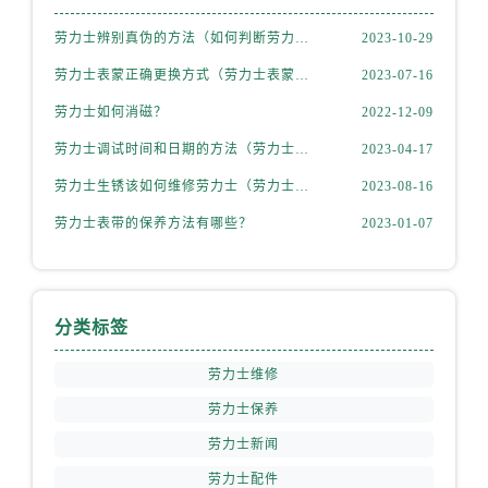
福建省龙岩市新罗区九一南路劳力士售后服务中心（需提前预约）
劳力士辨别真伪的方法（如何判断劳力士的真假）
2023-10-29
福建省南平市建阳区人民西路劳力士售后服务中心（需提前预约）
福建省宁德市蕉城区天湖东路劳力士售后服务中心（需提前预约）
劳力士表蒙正确更换方式（劳力士表蒙更换知识）
2023-07-16
福建省莆田市城厢区霞林街道荔华东大道劳力士售后服务中心（需提前预约）
劳力士如何消磁？
2022-12-09
福建省三明市三元区东乾二路劳力士售后服务中心（需提前预约）
劳力士调试时间和日期的方法（劳力士该如何调试）
2023-04-17
福建省漳州市龙文区步港路劳力士售后服务中心（需提前预约）
劳力士生锈该如何维修劳力士（劳力士生锈怎么处理）
2023-08-16
江苏省常州市新北区龙锦路1590号现代传媒中心5号楼10层1008室劳力士售后服务中心（需提前预约）
江苏省淮安市清江浦区淮海北路劳力士售后服务中心（需提前预约）
劳力士表带的保养方法有哪些？
2023-01-07
江苏省连云港市海州区通灌北路劳力士售后服务中心（需提前预约）
江苏省南京市秦淮区中山南路1号南京中心22层22-C1-C3室劳力士售后服务中心（需提前预约）
江苏省宿迁市宿城区西湖路劳力士售后服务中心（需提前预约）
分类标签
江苏省泰州市海陵区永定东路399号置地商务中心东塔（华润万象城）17层1706室劳力士售后服务中心（需提前预约）
江苏省徐州市鼓楼区淮海东路29号苏宁广场IFC国际金融中心35层3508室劳力士售后服务中心（需提前预约）
劳力士维修
江苏省盐城市盐都区世纪大道5号盐城金融城写字楼1号楼16层1604室劳力士售后服务中心（需提前预约）
劳力士保养
江苏省扬州市邗江区国展路29号星耀天地写字楼1号楼18层1803室劳力士售后服务中心（需提前预约）
劳力士新闻
江苏省镇江市京口区中山东路劳力士售后服务中心（需提前预约）
劳力士配件