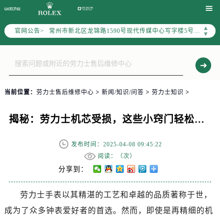
上海市黄浦区南京东路299号宏伊国际广场写字楼8层806室（需提前预约）

南京市秦淮区中山南路1号（新街口）南京中心写字楼22层C1-1室（需提前预约）
▲
官网公告>
常州市新北区龙锦路1590号现代传媒中心写字楼5号楼10层1008室（需提前预约）
▼
徐州市鼓楼区淮海东路29号苏宁广场IFC国际金融中心写字楼35层3508室（需提前预约）
扬州市邗江区国展路29号星耀天地写字楼1号楼18层1803室（需提前预约）
盐城市盐都区世纪大道5号盐城金融城写字楼1号楼16层1604室（需提前预约）
泰州市海陵区永定东路399号置地商务中心东塔写字楼（华润万象城）17层1706室（需提前预约）
当前位置：
劳力士售后维修中心
>
新闻/知识/问答
>
劳力士知识
>
宁波市江北区大闸南路500号来福士广场办公楼20层2009室（需提前预约）
杭州市上城区钱江路1366号华润大厦写字楼A座5层503-5室（需提前预约）
揭秘：劳力士机芯受损，这些小窍门轻松修复！
金华市金东区东市南街777号金华万达广场写字楼4号楼22层2209室（需提前预约）
绍兴市越城区胜利东路379号世茂天际中心写字楼8层805室（需提前预约）
发布时间：2025-04-08 09:45:22
嘉兴市南湖区广益路705号嘉兴世界贸易中心写字楼A座13层1304室（需提前预约）
阅读：（
次）
南昌市红谷滩新区红谷中大道998号绿地双子塔（中央广场）A1座办公楼14层07室（需提前预约）
分享到：
济南市历下区经十路11111号华润中心写字楼（万象城）15层1508室（需提前预约）
劳力士手表以其精湛的工艺和卓越的品质著称于世，
广州市天河区天河路230号万菱汇国际中心写字楼A塔7层704室（需提前预约）
成为了众多钟表爱好者的首选。然而，即使是再精细的机
广州市越秀区环市东路371-375号世界贸易中心大厦南塔写字楼15层07室（需提前预约）