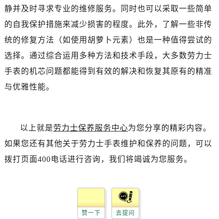
吉林省白城市洮北区明仁南街劳力士售后服务中心（需提前预约）
静并及时寻求专业的维修服务。同时也可以采取一些简单
吉林省白山市浑江区浑江大街劳力士售后服务中心（需提前预约）
的自我保护措施来减少损害的程度。此外，了解一些非传
吉林省吉林市船营区河南街劳力士售后服务中心（需提前预约）
统的修复方法（如使用胡萝卜元素）也是一种值得尝试的
吉林省辽源市龙山区人民大街劳力士售后服务中心（需提前预约）
选择。通过综合运用多种方法和技术手段，大多数劳力士
吉林省梅河口市新华街道梅河大街劳力士售后服务中心（需提前预约）
手表的机芯问题都能得到有效的解决和恢复其原有的精准
吉林省四平市铁东区紫气大路与南九经街交汇处劳力士售后服务中心（需提前预约）
吉林省松原市宁江区五环大街劳力士售后服务中心（需提前预约）
与优雅性能。
吉林省通化市东昌区环通乡江南大街劳力士售后服务中心（需提前预约）
吉林省延边市延吉市解放路劳力士售后服务中心（需提前预约）
辽宁省鞍山市铁东区站前街劳力士售后服务中心（需提前预约）
以上就是
劳力士保养服务中心
为您分享的精彩内容。
辽宁省本溪市平山区胜利路劳力士售后服务中心（需提前预约）
如果您还有其他关于劳力士手表维护和保养的问题，可以
辽宁省朝阳市双塔区新华路劳力士售后服务中心（需提前预约）
拨打页面400电话进行咨询，我们将竭诚为您服务。
辽宁省丹东市振兴区七经街劳力士售后服务中心（需提前预约）
辽宁省抚顺市新抚区东一路劳力士售后服务中心（需提前预约）
辽宁省阜新市海州区解放大街劳力士售后服务中心（需提前预约）
辽宁省葫芦岛市连山区中央路劳力士售后服务中心（需提前预约）
赞一下
去提问