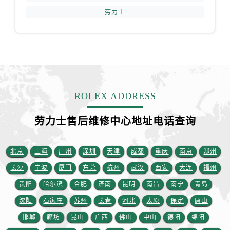
江西省抚州市临川区赣东大道劳力士售后服务中心（需提前预约）
劳力士
江西省赣州市章贡区文清路劳力士售后服务中心（需提前预约）
江西省吉安市吉州区井冈山大道劳力士售后服务中心（需提前预约）
江西省景德镇市珠山区珠山中路劳力士售后服务中心（需提前预约）
江西省九江市浔阳区浔阳路劳力士售后服务中心（需提前预约）
江西省南昌市红谷滩新区红谷中大道998号绿地双子塔（中央广场）A1座办公楼14层1407室劳力士售后服务中心（需提前预约）
江西省萍乡市安源区萍安北大道与康庄路交叉口劳力士售后服务中心（需提前预约）
ROLEX ADDRESS
江西省上饶市信州区滨江西路劳力士售后服务中心（需提前预约）
江西省新余市渝水区北湖西路劳力士售后服务中心（需提前预约）
劳力士售后维修中心地址电话查询
江西省宜春市袁州区中山中路劳力士售后服务中心（需提前预约）
江西省鹰潭市月湖区胜利东路劳力士售后服务中心（需提前预约）
北京
上海
广州
深圳
天津
成都
重庆
南京
郑州
山东省德州市德城区东风中路劳力士售后服务中心（需提前预约）
长沙
宁波
厦门
东莞
杭州
武汉
西安
大连
福州
山东省东营市东营区济南路劳力士售后服务中心（需提前预约）
贵阳
哈尔滨
合肥
济南
昆明
南昌
南宁
青岛
山东省济南市历下区经十路11111号华润中心写字楼（万象城）15层1508室劳力士售后服务中心（需提前预约）
沈阳
石家庄
苏州
长春
河北
太原
保定
唐山
山东省济宁市任城区太白楼路劳力士售后服务中心（需提前预约）
邯郸
廊坊
昆山
广西
佛山
中山
德阳
绵阳
山东省莱芜市文化南路8号银座商城名表维修一楼名表维修劳力士售后服务中心（需提前预约）