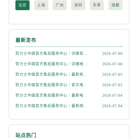
天津市和平区赤峰道136号天津国际金融中心26层2603室劳力士售后服务中心（需提前预约）
北京
上海
广州
深圳
天津
成都
安徽省安庆市迎江区人民路劳力士售后服务中心（需提前预约）
安徽省蚌埠市蚌山区淮河路劳力士售后服务中心（需提前预约）
安徽省亳州市谯城区魏武大道劳力士售后服务中心（需提前预约）
安徽省池州市贵池区长江路劳力士售后服务中心（需提前预约）
最新发布
安徽省滁州市琅琊区南谯北路劳力士售后服务中心（需提前预约）
劳力士中国官方售后服务中心｜详细官方热线及维修地址权威信息通知（2026年7月最新）
2026-07-06
安徽省阜阳市颍州区颍州北路劳力士售后服务中心（需提前预约）
安徽省淮北市相山区淮海路劳力士售后服务中心（需提前预约）
劳力士中国官方售后服务中心｜详细地址及售后服务电话权威信息通知（2026年7月最新）
2026-07-06
安徽省淮南市田家庵区国庆中路劳力士售后服务中心（需提前预约）
劳力士中国官方售后服务中心｜最新热线和详细网点地址权威信息通告（2026年7月最新）
2026-07-05
安徽省黄山市屯溪区黄山西路劳力士售后服务中心（需提前预约）
劳力士中国官方售后服务中心｜官方电话和完整维修地址权威信息通知（2026年7月最新）
2026-07-05
安徽省六安市金安区解放中路劳力士售后服务中心（需提前预约）
劳力士中国官方售后服务中心｜最新电话和详细维修地址权威信息通告（2026年7月最新）
2026-07-04
安徽省马鞍山市雨山区湖南西路劳力士售后服务中心（需提前预约）
安徽省宿州市埇桥区人民中路劳力士售后服务中心（需提前预约）
劳力士中国官方售后服务中心｜最新网点地址及电话权威信息声明（2026年7月最新）
2026-07-04
安徽省铜陵市铜官区石城大道劳力士售后服务中心（需提前预约）
安徽省芜湖市镜湖区中山路步行街劳力士售后服务中心（需提前预约）
安徽省宣城市宣州区叠嶂西路劳力士售后服务中心（需提前预约）
站点热门