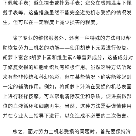
唐山市路南区新华东道100号万达广场写字楼A座10层1002室（需提前预约）
下佩戴手表；避免撞击或摔落手表；避免在极端温度下佩
台州市椒江区东海大道1800号腾达中心东1幢20楼2002室（需提前预约）
戴手表等。这些措施虽然不能完全避免机芯受损的情况发
内蒙古自治区呼和浩特市玉泉区大学西街70号华润万象城写字楼（鄂尔多斯大厦）23层2326室（需提前预约）
生，但可以在一定程度上减少损害的程度。
甘肃省兰州市七里河区西津西路16号兰州中心写字楼21层2102室（需提前预约）
重庆市解放碑渝中区民权路28号英利国际金融中心写字楼20层01室（需提前预约）
除了专业的维修服务外，还有一种特殊的方法可以帮
黑龙江省大庆市萨尔图区会战大街劳力士售后服务中心（需提前预约）
助恢复劳力士机芯的功能——使用胡萝卜元素进行修复。
黑龙江省鹤岗市向阳区红军路劳力士售后服务中心（需提前预约）
胡萝卜富含β胡萝卜素和维生素A等营养成分，这些成分对
黑龙江省黑河市爱辉区中央街劳力士售后服务中心（需提前预约）
于修复受损的细胞组织具有积极作用。虽然这种方法听起
黑龙江省鸡西市鸡冠区红军路劳力士售后服务中心（需提前预约）
来有些非传统和科幻色彩，但在某些情况下确实能够起到
黑龙江省佳木斯市向阳区长安路劳力士售后服务中心（需提前预约）
一定的辅助作用。例如，将胡萝卜汁滴在受损的机芯表面
黑龙江省牡丹江市东安区太平路劳力士售后服务中心（需提前预约）
黑龙江省七台河市桃山区大同街劳力士售后服务中心（需提前预约）
上进行轻揉按摩，可以帮助清除灰尘和杂质，促进损伤部
黑龙江省齐齐哈尔市龙沙区龙华路劳力士售后服务中心（需提前预约）
位的血液循环和细胞再生。当然，这种方法需要谨慎使用
黑龙江省双鸭山市尖山区新兴大街劳力士售后服务中心（需提前预约）
并在专业人士指导下进行，以免造成不必要的二次伤害。
黑龙江省绥化市北林区新华街与康庄路交叉口劳力士售后服务中心（需提前预约）
黑龙江省伊春市伊美区通河路劳力士售后服务中心（需提前预约）
总之，面对劳力士机芯受损的问题时，首先要保持冷