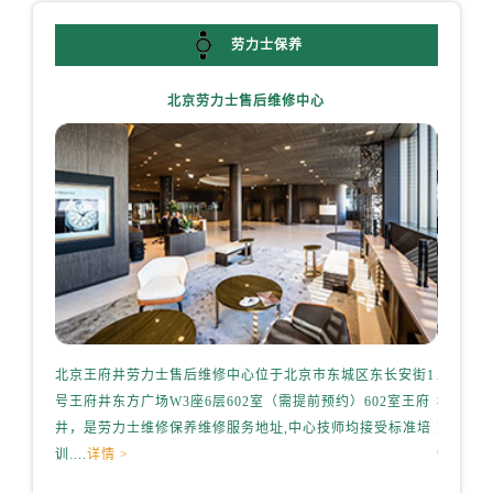
内蒙古自治区通辽市科尔沁区明仁大街劳力士售后服务中心（需提前预约）
内蒙古自治区乌海市海勃湾区人民南路劳力士售后服务中心（需提前预约）
劳力士保养
内蒙古自治区乌兰察布市集宁区恩和大街劳力士售后服务中心（需提前预约）
内蒙古自治区锡林郭勒盟市锡林浩特市光明街与额尔敦路交叉口劳力士售后服务中心（需提前预约）
北京劳力士售后维修中心
内蒙古自治区兴安盟市乌兰浩特市兴安大街劳力士售后服务中心（需提前预约）
山西省大同市平城区迎宾街劳力士售后服务中心（需提前预约）
山西省晋城市城区黄华街劳力士售后服务中心（需提前预约）
山西省晋中市榆次区顺城街劳力士售后服务中心（需提前预约）
山西省临汾市尧都区解放路劳力士售后服务中心（需提前预约）
山西省吕梁市离石区永宁中路与建设街交叉口劳力士售后服务中心（需提前预约）
山西省朔州市朔城区怡西路与鄯阳西街交汇处劳力士售后服务中心（需提前预约）
山西省忻州市忻府区和平东街与七一南路交叉口劳力士售后服务中心（需提前预约）
北京王府井劳力士售后维修中心位于北京市东城区东长安街1
上海港
山西省阳泉市郊区平阳东街与新城大道交叉口劳力士售后服务中心（需提前预约）
号王府井东方广场W3座6层602室（需提前预约）602室王府
桥路3号
山西省运城市盐湖区河东街劳力士售后服务中心（需提前预约）
井，是劳力士维修保养维修服务地址,中心技师均接受标准培
劳力士维
山西省长治市潞州区英雄中路劳力士售后服务中心（需提前预约）
训....
详情 >
情 >
山西省太原市迎泽区迎泽街道解放路15号亨得利名表维修授权店3楼劳力士售后服务中心（需提前预约）