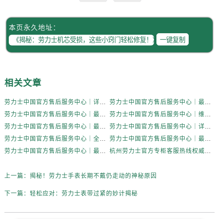
辽宁省锦州市古塔区中央大街劳力士售后服务中心（需提前预约）
辽宁省辽阳市白塔区新运大街劳力士售后服务中心（需提前预约）
本页永久地址：
辽宁省盘锦市兴隆台区石油大街劳力士售后服务中心（需提前预约）
一键复制
辽宁省铁岭市银州区南马路劳力士售后服务中心（需提前预约）
辽宁省营口市站前区市府路与渤海大街交叉口劳力士售后服务中心（需提前预约）
辽宁省沈阳市沈河区中街路137号亨得利名表维修授权店1楼劳力士售后服务中心（需提前预约）
相关文章
辽宁省沈阳市沈河区中街路83号亨得利名表维修授权店1楼劳力士售后服务中心（需提前预约）
北京市朝阳区建国门外大街甲6号华熙国际中心D座11层1102室劳力士售后服务中心（需提前预约）
劳力士中国官方售后服务中心｜详细官方热线及维修地址权威信息通知（2026年7月最新）
劳力士中国官方售后服务中心｜最新热线和详细网点地址权威信息通告（2026年7月最新）
北京市东城区东长安街1号王府井东方广场W3座6层602室劳力士售后服务中心（需提前预约）
劳力士中国官方售后服务中心｜最新电话和详细维修地址权威信息通告（2026年7月最新）
劳力士中国官方售后服务中心｜维修地址与售后服务电话权威信息通告（2026年7月最新）
劳力士中国官方售后服务中心｜最新维修地址与官方客服电话权威信息通知（2026年7月最新）
河北省保定市竞秀区朝阳北大街北国先天下劳力士售后服务中心（需提前预约）
劳力士中国官方售后服务中心｜详细地址与官方服务热线权威信息通知（2026年7月最新）
劳力士中国官方售后服务中心｜全新服务热线及完整地址权威信息声明（2026年7月最新）
劳力士中国官方售后服务中心｜最新官方地址和全部热线权威信息通告（2026年7月最新）
内蒙古自治区阿拉善盟市左旗土尔扈特大街劳力士售后服务中心（需提前预约）
劳力士中国官方售后服务中心｜最新地址及官方售后热线权威信息声明（2026年7月最新）
杭州劳力士官方专柜客服热线权威信息公告（2026年7月最新）
内蒙古自治区巴彦淖尔市临河区新华街劳力士售后服务中心（需提前预约）
内蒙古自治区包头市青山区幸福路甲3号王府井百货名表维修劳力士售后服务中心（需提前预约）
上一篇：
揭秘！劳力士手表长期不戴仍走动的神秘原因
内蒙古自治区赤峰市红山区哈达街劳力士售后服务中心（需提前预约）
下一篇：
轻松应对：劳力士表带过紧的妙计揭秘
内蒙古自治区鄂尔多斯市东胜区伊金霍洛街劳力士售后服务中心（需提前预约）
内蒙古自治区呼伦贝尔市海拉尔区中央街劳力士售后服务中心（需提前预约）