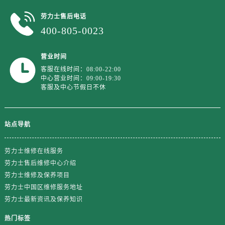
浙江省绍兴市越城区胜利东路379号世茂天际中心写字楼8层805室劳力士售后服务中心（需提前预约）
劳力士售后电话
浙江省舟山市定海区解放东路劳力士售后服务中心（需提前预约）
400-805-0023
澳门特别行政区大堂区议事亭前地（新马路）劳力士售后服务中心（需提前预约）
澳门特别行政区风顺堂区南湾大马路劳力士售后服务中心（需提前预约）
营业时间
澳门特别行政区花地玛堂区关闸广场劳力士售后服务中心（需提前预约）
客服在线时间：08:00-22:00
澳门特别行政区花王堂区大三巴商圈劳力士售后服务中心（需提前预约）
中心营业时间：09:00-19:30
客服及中心节假日不休
澳门特别行政区嘉模堂区官也街劳力士售后服务中心（需提前预约）
澳门省路氹城市金光大道劳力士售后服务中心（需提前预约）
澳门特别行政区望德堂区塔石广场劳力士售后服务中心（需提前预约）
站点导航
福建省福州市鼓楼区五四路128-1号恒力城写字楼15层03室劳力士售后服务中心（需提前预约）
福建省厦门市思明区湖滨东路95号万象城华润大厦B座11层1104室劳力士售后服务中心（需提前预约）
劳力士维修在线服务
广东省潮州市潮安区新风路与潮汕路交汇处劳力士售后服务中心（需提前预约）
劳力士售后维修中心介绍
广东省广州市天河区天河路230号万菱汇国际中心A塔7层704室劳力士售后服务中心（需提前预约）
劳力士维修及保养项目
广东省广州市越秀区环市东路371-375号世界贸易中心大厦南塔15层1507室劳力士售后服务中心（需提前预约）
劳力士中国区维修服务地址
劳力士最新资讯及保养知识
广东省河源市源城区越王大道劳力士售后服务中心（需提前预约）
广东省惠州市惠城区江北文昌一路7号华贸大厦1座30层3005室劳力士售后服务中心（需提前预约）
热门标签