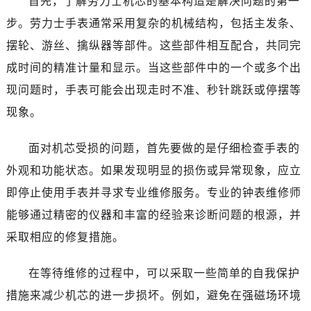
首先，了解劳力士机芯的基本构造是解决问题的第一
东莞市东城街道鸿福东路1号民盈国贸中心T1写字楼9层907室（需提前预约）
步。劳力士手表通常采用复杂的机械结构，包括主发条、
无锡市梁溪区人民中路139号恒隆广场写字楼1座11层1104室（需提前预约）
南通市崇川区工农路57号圆融广场写字楼16层1603室（需提前预约）
摆轮、游丝、擒纵器等部件。这些部件相互配合，共同完
苏州市苏州工业园区星港街199号苏州中心办公楼C座22层08室（需提前预约）
成时间的精准计量和显示。当这些部件中的一个或多个出
武汉市江汉区解放大道686号世界贸易大厦38层09室（需提前预约）
现问题时，手表可能会出现走时不准、秒针跳跃或停摆等
南宁市青秀区金湖路59号地王大厦12楼1224室（需提前预约）
现象。
合肥市蜀山区潜山路111号万象城华润大厦B座12楼03室（需提前预约）
泉州市丰泽区宝洲路729号浦西万达中心写字楼A座7楼709室（需提前预约）
面对机芯受损的问题，首先要做的是仔细检查手表的
青岛市南区山东路6号华润大厦B座22层04室（需提前预约）
外观和功能状态。如果发现明显的损伤或异常现象，应立
烟台市芝罘区胜利路139号万达金融中心A座907室（需提前预约）
即停止使用手表并寻求专业维修服务。专业的钟表维修师
长春市朝阳区西安大路727号中银大厦A座(旺进大厦)18层09室（需提前预约）
能够通过精密的仪器和丰富的经验来诊断问题的根源，并
贵阳市南明区都司高架桥路33号亨特国际金融中心14楼14D（需提前预约）
采取相应的修复措施。
昆明市盘龙区北京路928号同德昆明广场写字楼10层06室（需提前预约）
石家庄市长安区中山东路39号勒泰中心写字楼B座13层07室（需提前预约）
在等待维修的过程中，可以采取一些简单的自我保护
西安市碑林区南关正街88号华侨城长安国际中心E座6楼10室（需提前预约）
措施来减少机芯的进一步损坏。例如，避免在强磁场环境
海口市龙华区金贸东路5号海口华润大厦B座17层1707室（需提前预约）