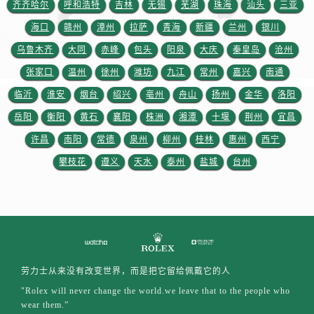
齐齐哈尔
呼和浩特
吉林
无锡
芜湖
珠海
汕头
山东省临沂市兰山区解放路劳力士售后服务中心（需提前预约）
三亚
山东省日照市东港区烟台路劳力士售后服务中心（需提前预约）
海口
赣州
漳州
拉萨
青海
新疆
兰州
银川
山东省泰安市泰山区财源街道泰山大街劳力士售后服务中心（需提前预约）
乌鲁木齐
大同
赤峰
包头
阳泉
大庆
秦皇岛
沧州
山东省威海市环翠区新威海路89号振华商厦一楼名表维修劳力士售后服务中心（需提前预约）
张家口
温州
徐州
潍坊
九江
常州
嘉兴
南通
山东省潍坊市奎文区东风东街劳力士售后服务中心（需提前预约）
临沂
淮安
烟台
绍兴
亳州
舟山
扬州
金华
洛阳
山东省枣庄市滕州市北辛路与善国路交叉口劳力士售后服务中心（需提前预约）
岳阳
衡阳
黄石
襄阳
株洲
湘潭
十堰
荆州
宜昌
山东省淄博市张店区金晶大道劳力士售后服务中心（需提前预约）
许昌
南阳
常德
泉州
柳州
桂林
惠州
西宁
上海市黄浦区南京东路299号宏伊国际广场写字楼8层806室劳力士售后服务中心（需提前预约）
攀枝花
遵义
天水
泰州
盐城
台州
上海市徐汇区虹桥路3号港汇中心2座37层3705室劳力士售后服务中心（需提前预约）
浙江省杭州市上城区钱江路1366号华润大厦A座5层503-5室劳力士售后服务中心（需提前预约）
浙江省湖州市吴兴区劳动路劳力士售后服务中心（需提前预约）
浙江省嘉兴市南湖区广益路705号嘉兴世界贸易中心A座13层1304室劳力士售后服务中心（需提前预约）
浙江省金华市金东区东市南街777号金华万达广场4号楼22楼2209室劳力士售后服务中心（需提前预约）
浙江省丽水市莲都区解放街劳力士售后服务中心（需提前预约）
劳力士从来没有改变世界，而是把它留给佩戴它的人
浙江省宁波市江北区大闸南路500号来福士广场办公楼20层2009室劳力士售后服务中心（需提前预约）
"Rolex will never change the world.we leave that to the people who
浙江省衢州市柯城区上街劳力士售后服务中心（需提前预约）
wear them.”