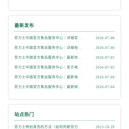
福建省龙岩市新罗区九一南路劳力士售后服务中心（需提前预约）
福建省南平市建阳区人民西路劳力士售后服务中心（需提前预约）
福建省宁德市蕉城区天湖东路劳力士售后服务中心（需提前预约）
最新发布
福建省莆田市城厢区霞林街道荔华东大道劳力士售后服务中心（需提前预约）
福建省三明市三元区东乾二路劳力士售后服务中心（需提前预约）
劳力士中国官方售后服务中心｜详细官方热线及维修地址权威信息通知（2026年7月最新）
2026-07-06
福建省漳州市龙文区步港路劳力士售后服务中心（需提前预约）
劳力士中国官方售后服务中心｜详细地址及售后服务电话权威信息通知（2026年7月最新）
2026-07-06
江苏省常州市新北区龙锦路1590号现代传媒中心5号楼10层1008室劳力士售后服务中心（需提前预约）
劳力士中国官方售后服务中心｜最新热线和详细网点地址权威信息通告（2026年7月最新）
2026-07-05
江苏省淮安市清江浦区淮海北路劳力士售后服务中心（需提前预约）
江苏省连云港市海州区通灌北路劳力士售后服务中心（需提前预约）
劳力士中国官方售后服务中心｜官方电话和完整维修地址权威信息通知（2026年7月最新）
2026-07-05
江苏省南京市秦淮区中山南路1号南京中心22层22-C1-C3室劳力士售后服务中心（需提前预约）
劳力士中国官方售后服务中心｜最新电话和详细维修地址权威信息通告（2026年7月最新）
2026-07-04
江苏省宿迁市宿城区西湖路劳力士售后服务中心（需提前预约）
劳力士中国官方售后服务中心｜最新网点地址及电话权威信息声明（2026年7月最新）
2026-07-04
江苏省泰州市海陵区永定东路399号置地商务中心东塔（华润万象城）17层1706室劳力士售后服务中心（需提前预约）
江苏省徐州市鼓楼区淮海东路29号苏宁广场IFC国际金融中心35层3508室劳力士售后服务中心（需提前预约）
江苏省盐城市盐都区世纪大道5号盐城金融城写字楼1号楼16层1604室劳力士售后服务中心（需提前预约）
站点热门
江苏省扬州市邗江区国展路29号星耀天地写字楼1号楼18层1803室劳力士售后服务中心（需提前预约）
江苏省镇江市京口区中山东路劳力士售后服务中心（需提前预约）
劳力士辨别真伪的方法（如何判断劳力士的真假）
2023-10-29