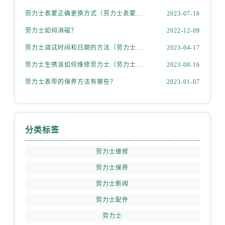
江西省抚州市临川区赣东大道劳力士售后服务中心（需提前预约）
劳力士表蒙正确更换方式（劳力士表蒙更换知识）
2023-07-16
江西省赣州市章贡区文清路劳力士售后服务中心（需提前预约）
劳力士如何消磁？
2022-12-09
江西省吉安市吉州区井冈山大道劳力士售后服务中心（需提前预约）
江西省景德镇市珠山区珠山中路劳力士售后服务中心（需提前预约）
劳力士调试时间和日期的方法（劳力士该如何调试）
2023-04-17
江西省九江市浔阳区浔阳路劳力士售后服务中心（需提前预约）
劳力士生锈该如何维修劳力士（劳力士生锈怎么处理）
2023-08-16
江西省南昌市红谷滩新区红谷中大道998号绿地双子塔（中央广场）A1座办公楼14层1407室劳力士售后服务中心（需提前预约）
劳力士表带的保养方法有哪些？
2023-01-07
江西省萍乡市安源区萍安北大道与康庄路交叉口劳力士售后服务中心（需提前预约）
江西省上饶市信州区滨江西路劳力士售后服务中心（需提前预约）
江西省新余市渝水区北湖西路劳力士售后服务中心（需提前预约）
分类标签
江西省宜春市袁州区中山中路劳力士售后服务中心（需提前预约）
江西省鹰潭市月湖区胜利东路劳力士售后服务中心（需提前预约）
劳力士维修
山东省德州市德城区东风中路劳力士售后服务中心（需提前预约）
劳力士保养
山东省东营市东营区济南路劳力士售后服务中心（需提前预约）
劳力士新闻
山东省济南市历下区经十路11111号华润中心写字楼（万象城）15层1508室劳力士售后服务中心（需提前预约）
劳力士配件
山东省济宁市任城区太白楼路劳力士售后服务中心（需提前预约）
山东省莱芜市文化南路8号银座商城名表维修一楼名表维修劳力士售后服务中心（需提前预约）
劳力士