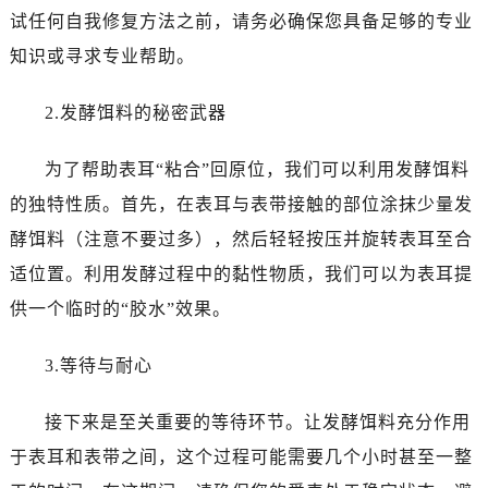
唐山市路南区新华东道100号万达广场写字楼A座10层1002室（需提前预约）
试任何自我修复方法之前，请务必确保您具备足够的专业
台州市椒江区东海大道1800号腾达中心东1幢20楼2002室（需提前预约）
知识或寻求专业帮助。
内蒙古自治区呼和浩特市玉泉区大学西街70号华润万象城写字楼（鄂尔多斯大厦）23层2326室（需提前预约）
甘肃省兰州市七里河区西津西路16号兰州中心写字楼21层2102室（需提前预约）
2.发酵饵料的秘密武器
重庆市解放碑渝中区民权路28号英利国际金融中心写字楼20层01室（需提前预约）
黑龙江省大庆市萨尔图区会战大街劳力士售后服务中心（需提前预约）
为了帮助表耳“粘合”回原位，我们可以利用发酵饵料
黑龙江省鹤岗市向阳区红军路劳力士售后服务中心（需提前预约）
的独特性质。首先，在表耳与表带接触的部位涂抹少量发
黑龙江省黑河市爱辉区中央街劳力士售后服务中心（需提前预约）
酵饵料（注意不要过多），然后轻轻按压并旋转表耳至合
黑龙江省鸡西市鸡冠区红军路劳力士售后服务中心（需提前预约）
适位置。利用发酵过程中的黏性物质，我们可以为表耳提
黑龙江省佳木斯市向阳区长安路劳力士售后服务中心（需提前预约）
供一个临时的“胶水”效果。
黑龙江省牡丹江市东安区太平路劳力士售后服务中心（需提前预约）
黑龙江省七台河市桃山区大同街劳力士售后服务中心（需提前预约）
3.等待与耐心
黑龙江省齐齐哈尔市龙沙区龙华路劳力士售后服务中心（需提前预约）
黑龙江省双鸭山市尖山区新兴大街劳力士售后服务中心（需提前预约）
接下来是至关重要的等待环节。让发酵饵料充分作用
黑龙江省绥化市北林区新华街与康庄路交叉口劳力士售后服务中心（需提前预约）
于表耳和表带之间，这个过程可能需要几个小时甚至一整
黑龙江省伊春市伊美区通河路劳力士售后服务中心（需提前预约）