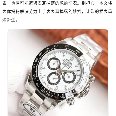
深圳市罗湖区深南东路5001号华润大厦写字楼17层1701室（需提前预约）
表，也有可能遭遇表耳掉落的尴尬情况。别担心，本文将
惠州市惠城区江北文昌一路7号华贸大厦写字楼1座30层05室（需提前预约）
为你揭秘解决劳力士手表表耳掉落的妙招，让您的爱表重
厦门市思明区湖滨东路95号华润大厦写字楼B座11层1104室（需提前预约）
焕新生。
福州市鼓楼区五四路128-1号恒力城写字楼15层03室（需提前预约）
成都市锦江区人民东路6号SAC东原中心写字楼24层2406B室（需提前预约）
重庆市江北区观音桥步行街2号融恒时代广场写字楼9层902室（需提前预约）
长沙市芙蓉区定王台街道建湘路393号世茂环球金融中心写字楼（芙蓉广场）10层13室（需提前预约）
郑州市二七区铭功路10号华润大厦写字楼29层2905室（需提前预约）
太原市迎泽区解放路15号亨得利名表服务中心（品牌授权店）3层整层（需提前预约）
沈阳市沈河区中街路137号亨得利名表服务中心（品牌授权店）1层整层（需提前预约）
沈阳市沈河区中街路83号亨得利名表服务中心（品牌授权店）1层整层（需提前预约）
乌鲁木齐市天山区红山路26号时代广场（CCMALL）C座17层17-B（需提前预约）
温州市鹿城区锦绣路1067号置信广场10层1015室（需提前预约）
哈尔滨市道里区友谊西路600号富力中心T2座写字楼29层03室（需提前预约）
大连市中山区人民路15号国际金融大厦7层G室（需提前预约）
佛山市禅城区季华五路57号万科金融中心C座12层1205室（需提前预约）