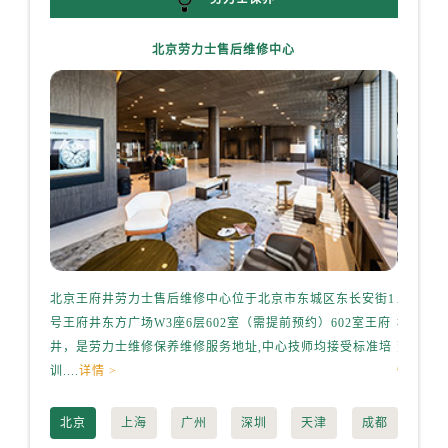
天津市和平区赤峰道136号天津国际金融中心26层2603室劳力士售后服务中心（需提前预约）
安徽省安庆市迎江区人民路劳力士售后服务中心（需提前预约）
北京劳力士售后维修中心
安徽省蚌埠市蚌山区淮河路劳力士售后服务中心（需提前预约）
安徽省亳州市谯城区魏武大道劳力士售后服务中心（需提前预约）
安徽省池州市贵池区长江路劳力士售后服务中心（需提前预约）
安徽省滁州市琅琊区南谯北路劳力士售后服务中心（需提前预约）
安徽省阜阳市颍州区颍州北路劳力士售后服务中心（需提前预约）
安徽省淮北市相山区淮海路劳力士售后服务中心（需提前预约）
安徽省淮南市田家庵区国庆中路劳力士售后服务中心（需提前预约）
安徽省黄山市屯溪区黄山西路劳力士售后服务中心（需提前预约）
安徽省六安市金安区解放中路劳力士售后服务中心（需提前预约）
北京王府井劳力士售后维修中心位于北京市东城区东长安街1
上海港
安徽省马鞍山市雨山区湖南西路劳力士售后服务中心（需提前预约）
号王府井东方广场W3座6层602室（需提前预约）602室王府
桥路3号
安徽省宿州市埇桥区人民中路劳力士售后服务中心（需提前预约）
井，是劳力士维修保养维修服务地址,中心技师均接受标准培
劳力士维
安徽省铜陵市铜官区石城大道劳力士售后服务中心（需提前预约）
训....
详情 >
情 >
安徽省芜湖市镜湖区中山路步行街劳力士售后服务中心（需提前预约）
北京
上海
广州
深圳
天津
成都
安徽省宣城市宣州区叠嶂西路劳力士售后服务中心（需提前预约）