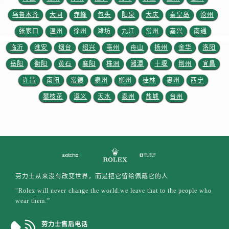
浙江省绍兴市越城区胜利东路379号世茂天际中心写字楼8层805室劳力士售后服务中心（需提前预约）
乌鲁木齐
大同
赤峰
包头
阳泉
大庆
秦皇岛
沧州
浙江省舟山市定海区解放东路劳力士售后服务中心（需提前预约）
张家口
温州
徐州
潍坊
九江
常州
嘉兴
南通
澳门特别行政区大堂区议事亭前地（新马路）劳力士售后服务中心（需提前预约）
澳门特别行政区风顺堂区南湾大马路劳力士售后服务中心（需提前预约）
临沂
淮安
烟台
绍兴
亳州
舟山
扬州
金华
洛阳
澳门特别行政区花地玛堂区关闸广场劳力士售后服务中心（需提前预约）
岳阳
衡阳
黄石
襄阳
株洲
湘潭
十堰
荆州
宜昌
澳门特别行政区花王堂区大三巴商圈劳力士售后服务中心（需提前预约）
许昌
南阳
常德
泉州
柳州
桂林
惠州
西宁
澳门特别行政区嘉模堂区官也街劳力士售后服务中心（需提前预约）
攀枝花
遵义
天水
泰州
盐城
台州
澳门省路氹城市金光大道劳力士售后服务中心（需提前预约）
澳门特别行政区望德堂区塔石广场劳力士售后服务中心（需提前预约）
福建省福州市鼓楼区五四路128-1号恒力城写字楼15层03室劳力士售后服务中心（需提前预约）
福建省厦门市思明区湖滨东路95号万象城华润大厦B座11层1104室劳力士售后服务中心（需提前预约）
广东省潮州市潮安区新风路与潮汕路交汇处劳力士售后服务中心（需提前预约）
广东省广州市天河区天河路230号万菱汇国际中心A塔7层704室劳力士售后服务中心（需提前预约）
劳力士从来没有改变世界，而是把它留给佩戴它的人
广东省广州市越秀区环市东路371-375号世界贸易中心大厦南塔15层1507室劳力士售后服务中心（需提前预约）
"Rolex will never change the world.we leave that to the people who
wear them.”
广东省河源市源城区越王大道劳力士售后服务中心（需提前预约）
广东省惠州市惠城区江北文昌一路7号华贸大厦1座30层3005室劳力士售后服务中心（需提前预约）
劳力士售后电话