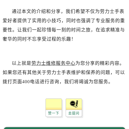
辽宁省锦州市古塔区中央大街劳力士售后服务中心（需提前预约）
辽宁省辽阳市白塔区新运大街劳力士售后服务中心（需提前预约）
通过本文的介绍和分享，我们希望不仅为劳力士手表
辽宁省盘锦市兴隆台区石油大街劳力士售后服务中心（需提前预约）
爱好者提供了实用的小技巧，同时也强调了专业服务的重
辽宁省铁岭市银州区南马路劳力士售后服务中心（需提前预约）
要性。让我们一起珍惜每一刻的时间之旅，在追求精准与
辽宁省营口市站前区市府路与渤海大街交叉口劳力士售后服务中心（需提前预约）
奢华的同时不忘享受过程的乐趣！
辽宁省沈阳市沈河区中街路137号亨得利名表维修授权店1楼劳力士售后服务中心（需提前预约）
辽宁省沈阳市沈河区中街路83号亨得利名表维修授权店1楼劳力士售后服务中心（需提前预约）
北京市朝阳区建国门外大街甲6号华熙国际中心D座11层1102室劳力士售后服务中心（需提前预约）
以上就是
劳力士维修服务中心
为您分享的精彩内容。
北京市东城区东长安街1号王府井东方广场W3座6层602室劳力士售后服务中心（需提前预约）
如果您还有其他关于劳力士手表维护和保养的问题，可以
河北省保定市竞秀区朝阳北大街北国先天下劳力士售后服务中心（需提前预约）
拨打页面400电话进行咨询，我们将竭诚为您服务。
内蒙古自治区阿拉善盟市左旗土尔扈特大街劳力士售后服务中心（需提前预约）
内蒙古自治区巴彦淖尔市临河区新华街劳力士售后服务中心（需提前预约）
内蒙古自治区包头市青山区幸福路甲3号王府井百货名表维修劳力士售后服务中心（需提前预约）
内蒙古自治区赤峰市红山区哈达街劳力士售后服务中心（需提前预约）
赞一下
去提问
内蒙古自治区鄂尔多斯市东胜区伊金霍洛街劳力士售后服务中心（需提前预约）
内蒙古自治区呼伦贝尔市海拉尔区中央街劳力士售后服务中心（需提前预约）