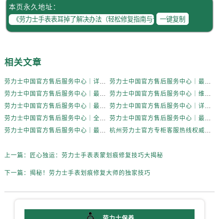
内蒙古自治区通辽市科尔沁区明仁大街劳力士售后服务中心（需提前预约）
本页永久地址：
内蒙古自治区乌海市海勃湾区人民南路劳力士售后服务中心（需提前预约）
一键复制
内蒙古自治区乌兰察布市集宁区恩和大街劳力士售后服务中心（需提前预约）
内蒙古自治区锡林郭勒盟市锡林浩特市光明街与额尔敦路交叉口劳力士售后服务中心（需提前预约）
内蒙古自治区兴安盟市乌兰浩特市兴安大街劳力士售后服务中心（需提前预约）
相关文章
山西省大同市平城区迎宾街劳力士售后服务中心（需提前预约）
劳力士中国官方售后服务中心｜详细官方热线及维修地址权威信息通知（2026年7月最新）
劳力士中国官方售后服务中心｜最新热线和详细网点地址权威信息通告（2026年7月最新）
山西省晋城市城区黄华街劳力士售后服务中心（需提前预约）
劳力士中国官方售后服务中心｜最新电话和详细维修地址权威信息通告（2026年7月最新）
劳力士中国官方售后服务中心｜维修地址与售后服务电话权威信息通告（2026年7月最新）
山西省晋中市榆次区顺城街劳力士售后服务中心（需提前预约）
劳力士中国官方售后服务中心｜最新维修地址与官方客服电话权威信息通知（2026年7月最新）
劳力士中国官方售后服务中心｜详细地址与官方服务热线权威信息通知（2026年7月最新）
山西省临汾市尧都区解放路劳力士售后服务中心（需提前预约）
劳力士中国官方售后服务中心｜全新服务热线及完整地址权威信息声明（2026年7月最新）
劳力士中国官方售后服务中心｜最新官方地址和全部热线权威信息通告（2026年7月最新）
山西省吕梁市离石区永宁中路与建设街交叉口劳力士售后服务中心（需提前预约）
劳力士中国官方售后服务中心｜最新地址及官方售后热线权威信息声明（2026年7月最新）
杭州劳力士官方专柜客服热线权威信息公告（2026年7月最新）
山西省朔州市朔城区怡西路与鄯阳西街交汇处劳力士售后服务中心（需提前预约）
山西省忻州市忻府区和平东街与七一南路交叉口劳力士售后服务中心（需提前预约）
上一篇：
匠心独运：劳力士手表表蒙划痕修复技巧大揭秘
山西省阳泉市郊区平阳东街与新城大道交叉口劳力士售后服务中心（需提前预约）
下一篇：
揭秘！劳力士手表划痕修复大师的独家技巧
山西省运城市盐湖区河东街劳力士售后服务中心（需提前预约）
山西省长治市潞州区英雄中路劳力士售后服务中心（需提前预约）
山西省太原市迎泽区迎泽街道解放路15号亨得利名表维修授权店3楼劳力士售后服务中心（需提前预约）
劳力士保养