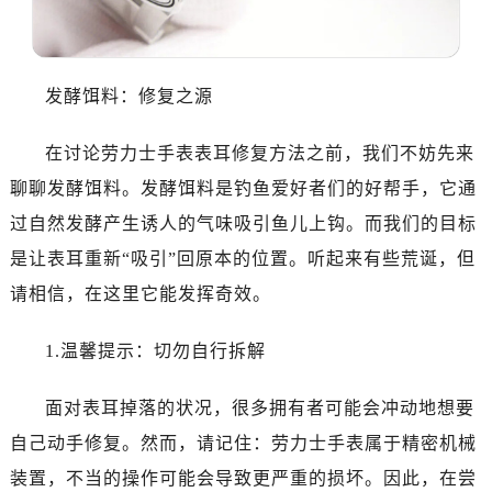
东莞市东城街道鸿福东路1号民盈国贸中心T1写字楼9层907室（需提前预约）
无锡市梁溪区人民中路139号恒隆广场写字楼1座11层1104室（需提前预约）
南通市崇川区工农路57号圆融广场写字楼16层1603室（需提前预约）
发酵饵料：修复之源
苏州市苏州工业园区星港街199号苏州中心办公楼C座22层08室（需提前预约）
武汉市江汉区解放大道686号世界贸易大厦38层09室（需提前预约）
在讨论劳力士手表表耳修复方法之前，我们不妨先来
南宁市青秀区金湖路59号地王大厦12楼1224室（需提前预约）
聊聊发酵饵料。发酵饵料是钓鱼爱好者们的好帮手，它通
合肥市蜀山区潜山路111号万象城华润大厦B座12楼03室（需提前预约）
过自然发酵产生诱人的气味吸引鱼儿上钩。而我们的目标
泉州市丰泽区宝洲路729号浦西万达中心写字楼A座7楼709室（需提前预约）
青岛市南区山东路6号华润大厦B座22层04室（需提前预约）
是让表耳重新“吸引”回原本的位置。听起来有些荒诞，但
烟台市芝罘区胜利路139号万达金融中心A座907室（需提前预约）
请相信，在这里它能发挥奇效。
长春市朝阳区西安大路727号中银大厦A座(旺进大厦)18层09室（需提前预约）
贵阳市南明区都司高架桥路33号亨特国际金融中心14楼14D（需提前预约）
1.温馨提示：切勿自行拆解
昆明市盘龙区北京路928号同德昆明广场写字楼10层06室（需提前预约）
面对表耳掉落的状况，很多拥有者可能会冲动地想要
石家庄市长安区中山东路39号勒泰中心写字楼B座13层07室（需提前预约）
西安市碑林区南关正街88号华侨城长安国际中心E座6楼10室（需提前预约）
自己动手修复。然而，请记住：劳力士手表属于精密机械
海口市龙华区金贸东路5号海口华润大厦B座17层1707室（需提前预约）
装置，不当的操作可能会导致更严重的损坏。因此，在尝