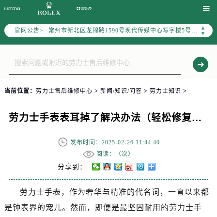
上海市黄浦区南京东路299号宏伊国际广场写字楼8层806室（需提前预约）

南京市秦淮区中山南路1号（新街口）南京中心写字楼22层C1-1室（需提前预约）
▲
官网公告>
常州市新北区龙锦路1590号现代传媒中心写字楼5号楼10层1008室（需提前预约）
▼
徐州市鼓楼区淮海东路29号苏宁广场IFC国际金融中心写字楼35层3508室（需提前预约）
扬州市邗江区国展路29号星耀天地写字楼1号楼18层1803室（需提前预约）
盐城市盐都区世纪大道5号盐城金融城写字楼1号楼16层1604室（需提前预约）
泰州市海陵区永定东路399号置地商务中心东塔写字楼（华润万象城）17层1706室（需提前预约）
当前位置：
劳力士售后维修中心
>
新闻/知识/问答
>
劳力士知识
>
宁波市江北区大闸南路500号来福士广场办公楼20层2009室（需提前预约）
杭州市上城区钱江路1366号华润大厦写字楼A座5层503-5室（需提前预约）
劳力士手表表耳掉了解决办法（轻松修复指南与专业建议）
金华市金东区东市南街777号金华万达广场写字楼4号楼22层2209室（需提前预约）
绍兴市越城区胜利东路379号世茂天际中心写字楼8层805室（需提前预约）
发布时间：2025-02-26 11:44:40
嘉兴市南湖区广益路705号嘉兴世界贸易中心写字楼A座13层1304室（需提前预约）
阅读：（
次）
南昌市红谷滩新区红谷中大道998号绿地双子塔（中央广场）A1座办公楼14层07室（需提前预约）
分享到：
济南市历下区经十路11111号华润中心写字楼（万象城）15层1508室（需提前预约）
劳力士手表，作为奢华与精准的代名词，一直以来都
广州市天河区天河路230号万菱汇国际中心写字楼A塔7层704室（需提前预约）
是钟表界的宠儿。然而，即便是最坚固耐用的劳力士手
广州市越秀区环市东路371-375号世界贸易中心大厦南塔写字楼15层07室（需提前预约）