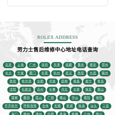
山东省临沂市兰山区解放路劳力士售后服务中心（需提前预约）
山东省日照市东港区烟台路劳力士售后服务中心（需提前预约）
山东省泰安市泰山区财源街道泰山大街劳力士售后服务中心（需提前预约）
山东省威海市环翠区新威海路89号振华商厦一楼名表维修劳力士售后服务中心（需提前预约）
山东省潍坊市奎文区东风东街劳力士售后服务中心（需提前预约）
ROLEX ADDRESS
山东省枣庄市滕州市北辛路与善国路交叉口劳力士售后服务中心（需提前预约）
山东省淄博市张店区金晶大道劳力士售后服务中心（需提前预约）
劳力士售后维修中心地址电话查询
上海市黄浦区南京东路299号宏伊国际广场写字楼8层806室劳力士售后服务中心（需提前预约）
上海市徐汇区虹桥路3号港汇中心2座37层3705室劳力士售后服务中心（需提前预约）
北京
上海
广州
深圳
天津
成都
重庆
南京
郑州
浙江省杭州市上城区钱江路1366号华润大厦A座5层503-5室劳力士售后服务中心（需提前预约）
长沙
宁波
厦门
东莞
杭州
武汉
西安
大连
福州
浙江省湖州市吴兴区劳动路劳力士售后服务中心（需提前预约）
浙江省嘉兴市南湖区广益路705号嘉兴世界贸易中心A座13层1304室劳力士售后服务中心（需提前预约）
贵阳
哈尔滨
合肥
济南
昆明
南昌
南宁
青岛
浙江省金华市金东区东市南街777号金华万达广场4号楼22楼2209室劳力士售后服务中心（需提前预约）
沈阳
石家庄
苏州
长春
河北
太原
保定
唐山
浙江省丽水市莲都区解放街劳力士售后服务中心（需提前预约）
邯郸
廊坊
昆山
广西
佛山
中山
德阳
绵阳
浙江省宁波市江北区大闸南路500号来福士广场办公楼20层2009室劳力士售后服务中心（需提前预约）
齐齐哈尔
呼和浩特
吉林
无锡
芜湖
珠海
汕头
三亚
浙江省衢州市柯城区上街劳力士售后服务中心（需提前预约）
海口
赣州
漳州
拉萨
青海
新疆
兰州
银川