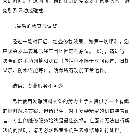
天的时间。在这期间，请确保您的爱表处于稳定状态，避
吉林省白城市洮北区明仁南街劳力士售后服务中心（需提前预约）
免剧烈晃动或碰撞。
吉林省白山市浑江区浑江大街劳力士售后服务中心（需提前预约）
吉林省吉林市船营区河南街劳力士售后服务中心（需提前预约）
4.最后的检查与调整
吉林省辽源市龙山区人民大街劳力士售后服务中心（需提前预约）
吉林省梅河口市新华街道梅河大街劳力士售后服务中心（需提前预约）
经过一段时间后，检查修复效果。如果一切顺利，您
吉林省四平市铁东区紫气大路与南九经街交汇处劳力士售后服务中心（需提前预约）
应该会发现表耳已经牢固地固定在原位。此时，请进行一
吉林省松原市宁江区五环大街劳力士售后服务中心（需提前预约）
次全面的手动调整和测试（包括但不限于时间设置、日期
吉林省通化市东昌区环通乡江南大街劳力士售后服务中心（需提前预约）
吉林省延边市延吉市解放路劳力士售后服务中心（需提前预约）
显示、防水性能等），确保所有功能正常运作。
辽宁省鞍山市铁东区站前街劳力士售后服务中心（需提前预约）
结语：专业服务不可少
辽宁省本溪市平山区胜利路劳力士售后服务中心（需提前预约）
辽宁省朝阳市双塔区新华路劳力士售后服务中心（需提前预约）
尽管使用发酵饵料为您的劳力士手表提供了一个有趣
辽宁省丹东市振兴区七经街劳力士售后服务中心（需提前预约）
的临时解决方案，但请记住：对于复杂精密的机械装置而
辽宁省抚顺市新抚区东一路劳力士售后服务中心（需提前预约）
辽宁省阜新市海州区解放大街劳力士售后服务中心（需提前预约）
言，专业的维修服务始终是最佳选择。在面对无法自行解
辽宁省葫芦岛市连山区中央路劳力士售后服务中心（需提前预约）
决的问题时，请务必联系专业的钟表维修师进行处理。