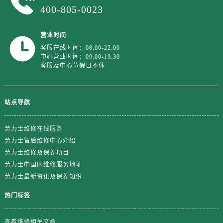
广东省江门市蓬江区广场西路劳力士售后服务中心（需提前预约）
400-805-0023
广东省揭阳市榕城进贤门步行街劳力士售后服务中心（需提前预约）
广东省茂名市电白区水东街道迎宾大道劳力士售后服务中心（需提前预约）
营业时间
广东省梅州市梅江区金燕大道劳力士售后服务中心（需提前预约）
客服在线时间：08:00-22:00
中心营业时间：09:00-19:30
广东省清远市清城区湖西路劳力士售后服务中心（需提前预约）
客服及中心节假日不休
广东省汕头市龙湖区长平路劳力士售后服务中心（需提前预约）
广东省汕尾市城区香洲街道园林社区翠园街劳力士售后服务中心（需提前预约）
广东省韶关市武江区芙蓉新区与老城中心交汇处劳力士售后服务中心（需提前预约）
站点导航
广东省深圳市罗湖区深南东路5001号华润大厦17层1701室劳力士售后服务中心（需提前预约）
劳力士维修在线服务
广东省阳江市江城区东风一路劳力士售后服务中心（需提前预约）
劳力士售后维修中心介绍
广东省云浮市云城区金山路劳力士售后服务中心（需提前预约）
劳力士维修及保养项目
广东省湛江市赤坎区观海北路劳力士售后服务中心（需提前预约）
劳力士中国区维修服务地址
广东省肇庆市端州区信安大道与砚都大道交汇处劳力士售后服务中心（需提前预约）
劳力士最新资讯及保养知识
广西壮族自治区百色市右江区中山二路劳力士售后服务中心（需提前预约）
热门标签
广西壮族自治区北海市海城区北京路劳力士售后服务中心（需提前预约）
广西壮族自治区崇左市江州区石景林街道友谊大道与丽川路交汇处劳力士售后服务中心（需提前预约）
查看维修相关文档