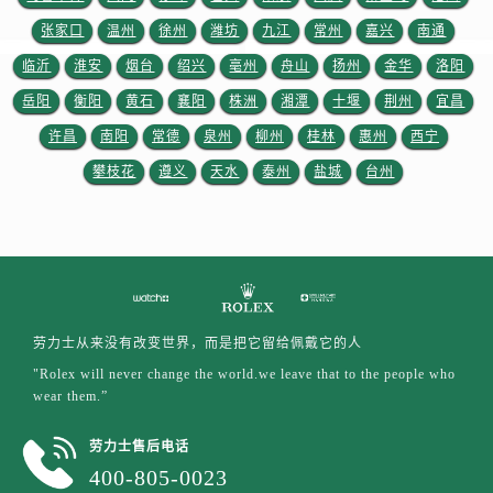
山东省临沂市兰山区解放路劳力士售后服务中心（需提前预约）
张家口
温州
徐州
潍坊
九江
常州
嘉兴
南通
山东省日照市东港区烟台路劳力士售后服务中心（需提前预约）
临沂
淮安
烟台
绍兴
亳州
舟山
扬州
金华
洛阳
山东省泰安市泰山区财源街道泰山大街劳力士售后服务中心（需提前预约）
山东省威海市环翠区新威海路89号振华商厦一楼名表维修劳力士售后服务中心（需提前预约）
岳阳
衡阳
黄石
襄阳
株洲
湘潭
十堰
荆州
宜昌
山东省潍坊市奎文区东风东街劳力士售后服务中心（需提前预约）
许昌
南阳
常德
泉州
柳州
桂林
惠州
西宁
山东省枣庄市滕州市北辛路与善国路交叉口劳力士售后服务中心（需提前预约）
攀枝花
遵义
天水
泰州
盐城
台州
山东省淄博市张店区金晶大道劳力士售后服务中心（需提前预约）
上海市黄浦区南京东路299号宏伊国际广场写字楼8层806室劳力士售后服务中心（需提前预约）
上海市徐汇区虹桥路3号港汇中心2座37层3705室劳力士售后服务中心（需提前预约）
浙江省杭州市上城区钱江路1366号华润大厦A座5层503-5室劳力士售后服务中心（需提前预约）
浙江省湖州市吴兴区劳动路劳力士售后服务中心（需提前预约）
劳力士从来没有改变世界，而是把它留给佩戴它的人
浙江省嘉兴市南湖区广益路705号嘉兴世界贸易中心A座13层1304室劳力士售后服务中心（需提前预约）
"Rolex will never change the world.we leave that to the people who
浙江省金华市金东区东市南街777号金华万达广场4号楼22楼2209室劳力士售后服务中心（需提前预约）
wear them.”
浙江省丽水市莲都区解放街劳力士售后服务中心（需提前预约）
浙江省宁波市江北区大闸南路500号来福士广场办公楼20层2009室劳力士售后服务中心（需提前预约）
劳力士售后电话
浙江省衢州市柯城区上街劳力士售后服务中心（需提前预约）
400-805-0023