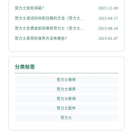
福建省龙岩市新罗区九一南路劳力士售后服务中心（需提前预约）
劳力士如何消磁？
2022-12-09
福建省南平市建阳区人民西路劳力士售后服务中心（需提前预约）
劳力士调试时间和日期的方法（劳力士该如何调试）
2023-04-17
福建省宁德市蕉城区天湖东路劳力士售后服务中心（需提前预约）
福建省莆田市城厢区霞林街道荔华东大道劳力士售后服务中心（需提前预约）
劳力士生锈该如何维修劳力士（劳力士生锈怎么处理）
2023-08-16
福建省三明市三元区东乾二路劳力士售后服务中心（需提前预约）
劳力士表带的保养方法有哪些？
2023-01-07
福建省漳州市龙文区步港路劳力士售后服务中心（需提前预约）
江苏省常州市新北区龙锦路1590号现代传媒中心5号楼10层1008室劳力士售后服务中心（需提前预约）
江苏省淮安市清江浦区淮海北路劳力士售后服务中心（需提前预约）
分类标签
江苏省连云港市海州区通灌北路劳力士售后服务中心（需提前预约）
江苏省南京市秦淮区中山南路1号南京中心22层22-C1-C3室劳力士售后服务中心（需提前预约）
劳力士维修
江苏省宿迁市宿城区西湖路劳力士售后服务中心（需提前预约）
劳力士保养
江苏省泰州市海陵区永定东路399号置地商务中心东塔（华润万象城）17层1706室劳力士售后服务中心（需提前预约）
劳力士新闻
江苏省徐州市鼓楼区淮海东路29号苏宁广场IFC国际金融中心35层3508室劳力士售后服务中心（需提前预约）
劳力士配件
江苏省盐城市盐都区世纪大道5号盐城金融城写字楼1号楼16层1604室劳力士售后服务中心（需提前预约）
劳力士
江苏省扬州市邗江区国展路29号星耀天地写字楼1号楼18层1803室劳力士售后服务中心（需提前预约）
江苏省镇江市京口区中山东路劳力士售后服务中心（需提前预约）