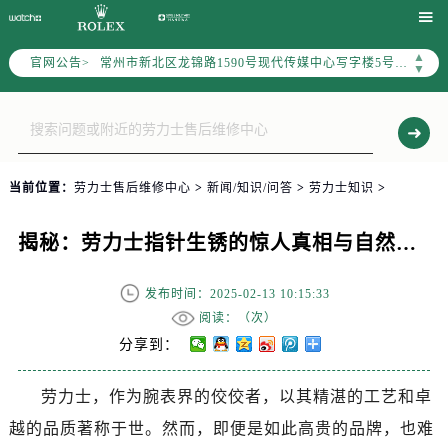
上海市黄浦区南京东路299号宏伊国际广场写字楼8层806室（需提前预约）

南京市秦淮区中山南路1号（新街口）南京中心写字楼22层C1-1室（需提前预约）
▲
官网公告>
常州市新北区龙锦路1590号现代传媒中心写字楼5号楼10层1008室（需提前预约）
▼
徐州市鼓楼区淮海东路29号苏宁广场IFC国际金融中心写字楼35层3508室（需提前预约）
扬州市邗江区国展路29号星耀天地写字楼1号楼18层1803室（需提前预约）
盐城市盐都区世纪大道5号盐城金融城写字楼1号楼16层1604室（需提前预约）
泰州市海陵区永定东路399号置地商务中心东塔写字楼（华润万象城）17层1706室（需提前预约）
当前位置：
劳力士售后维修中心
>
新闻/知识/问答
>
劳力士知识
>
宁波市江北区大闸南路500号来福士广场办公楼20层2009室（需提前预约）
杭州市上城区钱江路1366号华润大厦写字楼A座5层503-5室（需提前预约）
揭秘：劳力士指针生锈的惊人真相与自然修复秘籍
金华市金东区东市南街777号金华万达广场写字楼4号楼22层2209室（需提前预约）
绍兴市越城区胜利东路379号世茂天际中心写字楼8层805室（需提前预约）
发布时间：2025-02-13 10:15:33
嘉兴市南湖区广益路705号嘉兴世界贸易中心写字楼A座13层1304室（需提前预约）
阅读：（
次）
南昌市红谷滩新区红谷中大道998号绿地双子塔（中央广场）A1座办公楼14层07室（需提前预约）
分享到：
济南市历下区经十路11111号华润中心写字楼（万象城）15层1508室（需提前预约）
劳力士，作为腕表界的佼佼者，以其精湛的工艺和卓
广州市天河区天河路230号万菱汇国际中心写字楼A塔7层704室（需提前预约）
越的品质著称于世。然而，即便是如此高贵的品牌，也难
广州市越秀区环市东路371-375号世界贸易中心大厦南塔写字楼15层07室（需提前预约）