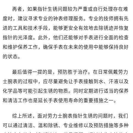
唐山市路南区新华东道100号万达广场写字楼A座10层1002室（需提前预约）
再者，如果指针生锈问题较为严重或自行处理存在难
台州市椒江区东海大道1800号腾达中心东1幢20楼2002室（需提前预约）
度时，建议寻求专业的钟表修理服务。专业的技师拥有先
内蒙古自治区呼和浩特市玉泉区大学西街70号华润万象城写字楼（鄂尔多斯大厦）23层2326室（需提前预约）
甘肃省兰州市七里河区西津西路16号兰州中心写字楼21层2102室（需提前预约）
进的工具和技术手段，能够更安全有效地去除锈迹并恢复
重庆市解放碑渝中区民权路28号英利国际金融中心写字楼20层01室（需提前预约）
指针的光泽度。此外，他们还能够对手表进行全面的检查
黑龙江省大庆市萨尔图区会战大街劳力士售后服务中心（需提前预约）
和维护保养工作，确保手表在未来的使用中能够保持良好
黑龙江省鹤岗市向阳区红军路劳力士售后服务中心（需提前预约）
的状态。
黑龙江省黑河市爱辉区中央街劳力士售后服务中心（需提前预约）
黑龙江省鸡西市鸡冠区红军路劳力士售后服务中心（需提前预约）
最后值得一提的是，预防胜于治疗。在日常佩戴劳力
黑龙江省佳木斯市向阳区长安路劳力士售后服务中心（需提前预约）
士腕表的过程中，应尽量避免让手表接触到水、汗液以及
黑龙江省牡丹江市东安区太平路劳力士售后服务中心（需提前预约）
化学品等可能引起生锈的物质。同时定期进行适当的保养
黑龙江省七台河市桃山区大同街劳力士售后服务中心（需提前预约）
和清洁工作也是延长手表使用寿命的重要措施之一。
黑龙江省齐齐哈尔市龙沙区龙华路劳力士售后服务中心（需提前预约）
黑龙江省双鸭山市尖山区新兴大街劳力士售后服务中心（需提前预约）
综上所述，面对劳力士腕表指针生锈的问题时，我们
黑龙江省绥化市北林区新华街与康庄路交叉口劳力士售后服务中心（需提前预约）
可以通过清洁、温和除锈、专业维修以及预防措施等多种
黑龙江省伊春市伊美区通河路劳力士售后服务中心（需提前预约）