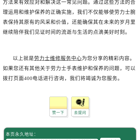
方法来有效应对和解决这一常见问题。通过这些方法的合
吉林省白城市洮北区明仁南街劳力士售后服务中心（需提前预约）
吉林省白山市浑江区浑江大街劳力士售后服务中心（需提前预约）
理运用和维护保养的正确实施，我们不仅能够使劳力士腕
吉林省吉林市船营区河南街劳力士售后服务中心（需提前预约）
表保持其原有的风采和价值，还能确保其在未来的岁月里
吉林省辽源市龙山区人民大街劳力士售后服务中心（需提前预约）
继续陪伴我们见证时间的流逝与生活的点滴美好时刻。
吉林省梅河口市新华街道梅河大街劳力士售后服务中心（需提前预约）
吉林省四平市铁东区紫气大路与南九经街交汇处劳力士售后服务中心（需提前预约）
吉林省松原市宁江区五环大街劳力士售后服务中心（需提前预约）
以上就是
劳力士维修服务中心
为您分享的精彩内容。
吉林省通化市东昌区环通乡江南大街劳力士售后服务中心（需提前预约）
如果您还有其他关于劳力士手表维护和保养的问题，可以
吉林省延边市延吉市解放路劳力士售后服务中心（需提前预约）
拨打页面400电话进行咨询，我们将竭诚为您服务。
辽宁省鞍山市铁东区站前街劳力士售后服务中心（需提前预约）
辽宁省本溪市平山区胜利路劳力士售后服务中心（需提前预约）
辽宁省朝阳市双塔区新华路劳力士售后服务中心（需提前预约）
辽宁省丹东市振兴区七经街劳力士售后服务中心（需提前预约）
赞一下
去提问
辽宁省抚顺市新抚区东一路劳力士售后服务中心（需提前预约）
辽宁省阜新市海州区解放大街劳力士售后服务中心（需提前预约）
辽宁省葫芦岛市连山区中央路劳力士售后服务中心（需提前预约）
本页永久地址：