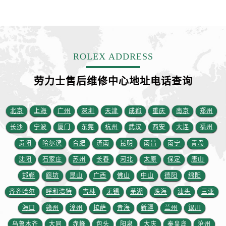
江西省抚州市临川区赣东大道劳力士售后服务中心（需提前预约）
江西省赣州市章贡区文清路劳力士售后服务中心（需提前预约）
江西省吉安市吉州区井冈山大道劳力士售后服务中心（需提前预约）
江西省景德镇市珠山区珠山中路劳力士售后服务中心（需提前预约）
ROLEX ADDRESS
江西省九江市浔阳区浔阳路劳力士售后服务中心（需提前预约）
江西省南昌市红谷滩新区红谷中大道998号绿地双子塔（中央广场）A1座办公楼14层1407室劳力士售后服务中心（需提前预约）
劳力士售后维修中心地址电话查询
江西省萍乡市安源区萍安北大道与康庄路交叉口劳力士售后服务中心（需提前预约）
江西省上饶市信州区滨江西路劳力士售后服务中心（需提前预约）
北京
上海
广州
深圳
天津
成都
重庆
南京
郑州
江西省新余市渝水区北湖西路劳力士售后服务中心（需提前预约）
长沙
宁波
厦门
东莞
杭州
武汉
西安
大连
福州
江西省宜春市袁州区中山中路劳力士售后服务中心（需提前预约）
贵阳
哈尔滨
合肥
济南
昆明
南昌
南宁
青岛
江西省鹰潭市月湖区胜利东路劳力士售后服务中心（需提前预约）
山东省德州市德城区东风中路劳力士售后服务中心（需提前预约）
沈阳
石家庄
苏州
长春
河北
太原
保定
唐山
山东省东营市东营区济南路劳力士售后服务中心（需提前预约）
邯郸
廊坊
昆山
广西
佛山
中山
德阳
绵阳
山东省济南市历下区经十路11111号华润中心写字楼（万象城）15层1508室劳力士售后服务中心（需提前预约）
齐齐哈尔
呼和浩特
吉林
无锡
芜湖
珠海
汕头
三亚
山东省济宁市任城区太白楼路劳力士售后服务中心（需提前预约）
海口
赣州
漳州
拉萨
青海
新疆
兰州
银川
山东省莱芜市文化南路8号银座商城名表维修一楼名表维修劳力士售后服务中心（需提前预约）
乌鲁木齐
大同
赤峰
包头
阳泉
大庆
秦皇岛
沧州