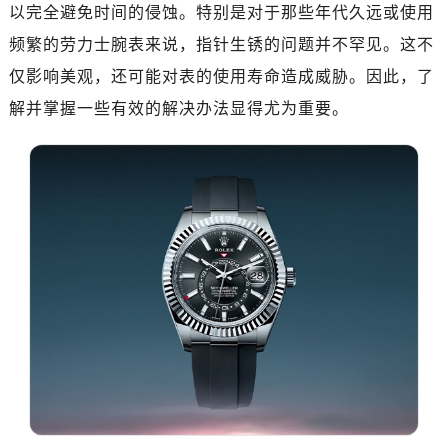
深圳市罗湖区深南东路5001号华润大厦写字楼17层1701室（需提前预约）
以完全避免时间的侵蚀。特别是对于那些年代久远或使用
惠州市惠城区江北文昌一路7号华贸大厦写字楼1座30层05室（需提前预约）
频繁的劳力士腕表来说，指针生锈的问题并不罕见。这不
厦门市思明区湖滨东路95号华润大厦写字楼B座11层1104室（需提前预约）
仅影响美观，还可能对表的使用寿命造成威胁。因此，了
福州市鼓楼区五四路128-1号恒力城写字楼15层03室（需提前预约）
解并掌握一些有效的解决办法显得尤为重要。
成都市锦江区人民东路6号SAC东原中心写字楼24层2406B室（需提前预约）
重庆市江北区观音桥步行街2号融恒时代广场写字楼9层902室（需提前预约）
长沙市芙蓉区定王台街道建湘路393号世茂环球金融中心写字楼（芙蓉广场）10层13室（需提前预约）
郑州市二七区铭功路10号华润大厦写字楼29层2905室（需提前预约）
太原市迎泽区解放路15号亨得利名表服务中心（品牌授权店）3层整层（需提前预约）
沈阳市沈河区中街路137号亨得利名表服务中心（品牌授权店）1层整层（需提前预约）
沈阳市沈河区中街路83号亨得利名表服务中心（品牌授权店）1层整层（需提前预约）
乌鲁木齐市天山区红山路26号时代广场（CCMALL）C座17层17-B（需提前预约）
温州市鹿城区锦绣路1067号置信广场10层1015室（需提前预约）
哈尔滨市道里区友谊西路600号富力中心T2座写字楼29层03室（需提前预约）
大连市中山区人民路15号国际金融大厦7层G室（需提前预约）
佛山市禅城区季华五路57号万科金融中心C座12层1205室（需提前预约）