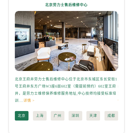
内蒙古自治区通辽市科尔沁区明仁大街劳力士售后服务中心（需提前预约）
北京劳力士售后维修中心
内蒙古自治区乌海市海勃湾区人民南路劳力士售后服务中心（需提前预约）
内蒙古自治区乌兰察布市集宁区恩和大街劳力士售后服务中心（需提前预约）
内蒙古自治区锡林郭勒盟市锡林浩特市光明街与额尔敦路交叉口劳力士售后服务中心（需提前预约）
内蒙古自治区兴安盟市乌兰浩特市兴安大街劳力士售后服务中心（需提前预约）
山西省大同市平城区迎宾街劳力士售后服务中心（需提前预约）
山西省晋城市城区黄华街劳力士售后服务中心（需提前预约）
山西省晋中市榆次区顺城街劳力士售后服务中心（需提前预约）
山西省临汾市尧都区解放路劳力士售后服务中心（需提前预约）
山西省吕梁市离石区永宁中路与建设街交叉口劳力士售后服务中心（需提前预约）
北京王府井劳力士售后维修中心位于北京市东城区东长安街1
上海港
山西省朔州市朔城区怡西路与鄯阳西街交汇处劳力士售后服务中心（需提前预约）
号王府井东方广场W3座6层602室（需提前预约）602室王府
桥路3号
井，是劳力士维修保养维修服务地址,中心技师均接受标准培
劳力士维
山西省忻州市忻府区和平东街与七一南路交叉口劳力士售后服务中心（需提前预约）
训....
详情 >
情 >
山西省阳泉市郊区平阳东街与新城大道交叉口劳力士售后服务中心（需提前预约）
山西省运城市盐湖区河东街劳力士售后服务中心（需提前预约）
北京
上海
广州
深圳
天津
成都
山西省长治市潞州区英雄中路劳力士售后服务中心（需提前预约）
山西省太原市迎泽区迎泽街道解放路15号亨得利名表维修授权店3楼劳力士售后服务中心（需提前预约）