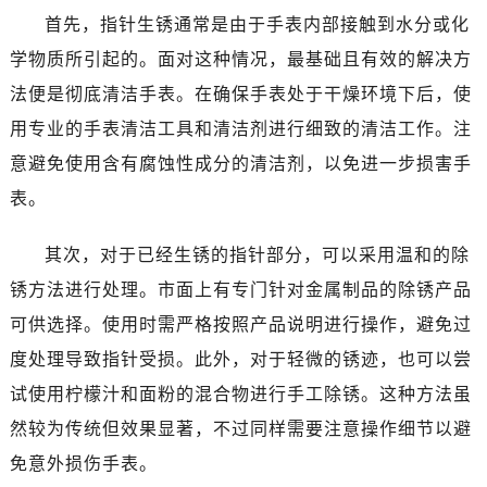
东莞市东城街道鸿福东路1号民盈国贸中心T1写字楼9层907室（需提前预约）
首先，指针生锈通常是由于手表内部接触到水分或化
无锡市梁溪区人民中路139号恒隆广场写字楼1座11层1104室（需提前预约）
学物质所引起的。面对这种情况，最基础且有效的解决方
南通市崇川区工农路57号圆融广场写字楼16层1603室（需提前预约）
法便是彻底清洁手表。在确保手表处于干燥环境下后，使
苏州市苏州工业园区星港街199号苏州中心办公楼C座22层08室（需提前预约）
用专业的手表清洁工具和清洁剂进行细致的清洁工作。注
武汉市江汉区解放大道686号世界贸易大厦38层09室（需提前预约）
南宁市青秀区金湖路59号地王大厦12楼1224室（需提前预约）
意避免使用含有腐蚀性成分的清洁剂，以免进一步损害手
合肥市蜀山区潜山路111号万象城华润大厦B座12楼03室（需提前预约）
表。
泉州市丰泽区宝洲路729号浦西万达中心写字楼A座7楼709室（需提前预约）
青岛市南区山东路6号华润大厦B座22层04室（需提前预约）
其次，对于已经生锈的指针部分，可以采用温和的除
烟台市芝罘区胜利路139号万达金融中心A座907室（需提前预约）
锈方法进行处理。市面上有专门针对金属制品的除锈产品
长春市朝阳区西安大路727号中银大厦A座(旺进大厦)18层09室（需提前预约）
可供选择。使用时需严格按照产品说明进行操作，避免过
贵阳市南明区都司高架桥路33号亨特国际金融中心14楼14D（需提前预约）
度处理导致指针受损。此外，对于轻微的锈迹，也可以尝
昆明市盘龙区北京路928号同德昆明广场写字楼10层06室（需提前预约）
试使用柠檬汁和面粉的混合物进行手工除锈。这种方法虽
石家庄市长安区中山东路39号勒泰中心写字楼B座13层07室（需提前预约）
然较为传统但效果显著，不过同样需要注意操作细节以避
西安市碑林区南关正街88号华侨城长安国际中心E座6楼10室（需提前预约）
免意外损伤手表。
海口市龙华区金贸东路5号海口华润大厦B座17层1707室（需提前预约）