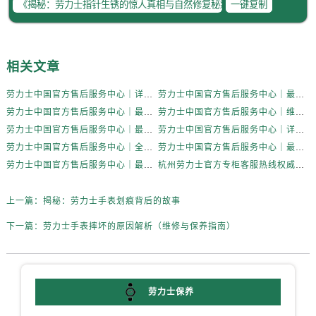
一键复制
辽宁省锦州市古塔区中央大街劳力士售后服务中心（需提前预约）
辽宁省辽阳市白塔区新运大街劳力士售后服务中心（需提前预约）
辽宁省盘锦市兴隆台区石油大街劳力士售后服务中心（需提前预约）
辽宁省铁岭市银州区南马路劳力士售后服务中心（需提前预约）
相关文章
辽宁省营口市站前区市府路与渤海大街交叉口劳力士售后服务中心（需提前预约）
劳力士中国官方售后服务中心｜详细官方热线及维修地址权威信息通知（2026年7月最新）
劳力士中国官方售后服务中心｜最新热线和详细网点地址权威信息通告（2026年7月最新）
辽宁省沈阳市沈河区中街路137号亨得利名表维修授权店1楼劳力士售后服务中心（需提前预约）
劳力士中国官方售后服务中心｜最新电话和详细维修地址权威信息通告（2026年7月最新）
劳力士中国官方售后服务中心｜维修地址与售后服务电话权威信息通告（2026年7月最新）
辽宁省沈阳市沈河区中街路83号亨得利名表维修授权店1楼劳力士售后服务中心（需提前预约）
劳力士中国官方售后服务中心｜最新维修地址与官方客服电话权威信息通知（2026年7月最新）
劳力士中国官方售后服务中心｜详细地址与官方服务热线权威信息通知（2026年7月最新）
北京市朝阳区建国门外大街甲6号华熙国际中心D座11层1102室劳力士售后服务中心（需提前预约）
劳力士中国官方售后服务中心｜全新服务热线及完整地址权威信息声明（2026年7月最新）
劳力士中国官方售后服务中心｜最新官方地址和全部热线权威信息通告（2026年7月最新）
北京市东城区东长安街1号王府井东方广场W3座6层602室劳力士售后服务中心（需提前预约）
劳力士中国官方售后服务中心｜最新地址及官方售后热线权威信息声明（2026年7月最新）
杭州劳力士官方专柜客服热线权威信息公告（2026年7月最新）
河北省保定市竞秀区朝阳北大街北国先天下劳力士售后服务中心（需提前预约）
上一篇：
揭秘：劳力士手表划痕背后的故事
内蒙古自治区阿拉善盟市左旗土尔扈特大街劳力士售后服务中心（需提前预约）
内蒙古自治区巴彦淖尔市临河区新华街劳力士售后服务中心（需提前预约）
下一篇：
劳力士手表摔坏的原因解析（维修与保养指南）
内蒙古自治区包头市青山区幸福路甲3号王府井百货名表维修劳力士售后服务中心（需提前预约）
内蒙古自治区赤峰市红山区哈达街劳力士售后服务中心（需提前预约）
内蒙古自治区鄂尔多斯市东胜区伊金霍洛街劳力士售后服务中心（需提前预约）
劳力士保养
内蒙古自治区呼伦贝尔市海拉尔区中央街劳力士售后服务中心（需提前预约）