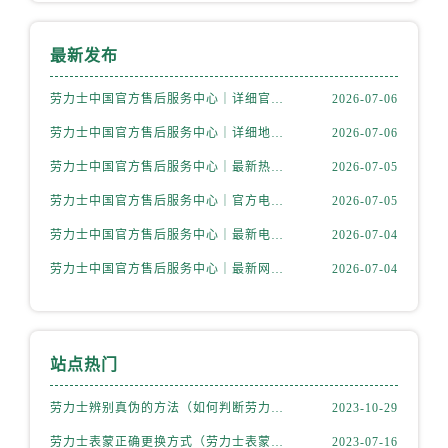
天津市和平区赤峰道136号天津国际金融中心26层2603室劳力士售后服务中心（需提前预约）
安徽省安庆市迎江区人民路劳力士售后服务中心（需提前预约）
最新发布
安徽省蚌埠市蚌山区淮河路劳力士售后服务中心（需提前预约）
安徽省亳州市谯城区魏武大道劳力士售后服务中心（需提前预约）
劳力士中国官方售后服务中心｜详细官方热线及维修地址权威信息通知（2026年7月最新）
2026-07-06
安徽省池州市贵池区长江路劳力士售后服务中心（需提前预约）
劳力士中国官方售后服务中心｜详细地址及售后服务电话权威信息通知（2026年7月最新）
2026-07-06
安徽省滁州市琅琊区南谯北路劳力士售后服务中心（需提前预约）
劳力士中国官方售后服务中心｜最新热线和详细网点地址权威信息通告（2026年7月最新）
2026-07-05
安徽省阜阳市颍州区颍州北路劳力士售后服务中心（需提前预约）
劳力士中国官方售后服务中心｜官方电话和完整维修地址权威信息通知（2026年7月最新）
2026-07-05
安徽省淮北市相山区淮海路劳力士售后服务中心（需提前预约）
安徽省淮南市田家庵区国庆中路劳力士售后服务中心（需提前预约）
劳力士中国官方售后服务中心｜最新电话和详细维修地址权威信息通告（2026年7月最新）
2026-07-04
安徽省黄山市屯溪区黄山西路劳力士售后服务中心（需提前预约）
劳力士中国官方售后服务中心｜最新网点地址及电话权威信息声明（2026年7月最新）
2026-07-04
安徽省六安市金安区解放中路劳力士售后服务中心（需提前预约）
安徽省马鞍山市雨山区湖南西路劳力士售后服务中心（需提前预约）
安徽省宿州市埇桥区人民中路劳力士售后服务中心（需提前预约）
站点热门
安徽省铜陵市铜官区石城大道劳力士售后服务中心（需提前预约）
安徽省芜湖市镜湖区中山路步行街劳力士售后服务中心（需提前预约）
劳力士辨别真伪的方法（如何判断劳力士的真假）
2023-10-29
安徽省宣城市宣州区叠嶂西路劳力士售后服务中心（需提前预约）
劳力士表蒙正确更换方式（劳力士表蒙更换知识）
2023-07-16