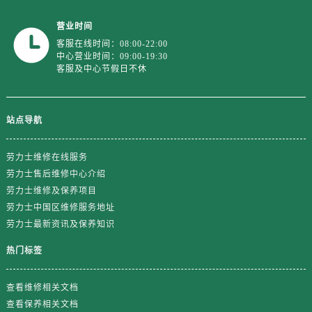
浙江省绍兴市越城区胜利东路379号世茂天际中心写字楼8层805室劳力士售后服务中心（需提前预约）
浙江省舟山市定海区解放东路劳力士售后服务中心（需提前预约）
营业时间
澳门特别行政区大堂区议事亭前地（新马路）劳力士售后服务中心（需提前预约）
客服在线时间：08:00-22:00
中心营业时间：09:00-19:30
澳门特别行政区风顺堂区南湾大马路劳力士售后服务中心（需提前预约）
客服及中心节假日不休
澳门特别行政区花地玛堂区关闸广场劳力士售后服务中心（需提前预约）
澳门特别行政区花王堂区大三巴商圈劳力士售后服务中心（需提前预约）
站点导航
澳门特别行政区嘉模堂区官也街劳力士售后服务中心（需提前预约）
澳门省路氹城市金光大道劳力士售后服务中心（需提前预约）
劳力士维修在线服务
澳门特别行政区望德堂区塔石广场劳力士售后服务中心（需提前预约）
劳力士售后维修中心介绍
福建省福州市鼓楼区五四路128-1号恒力城写字楼15层03室劳力士售后服务中心（需提前预约）
劳力士维修及保养项目
福建省厦门市思明区湖滨东路95号万象城华润大厦B座11层1104室劳力士售后服务中心（需提前预约）
劳力士中国区维修服务地址
广东省潮州市潮安区新风路与潮汕路交汇处劳力士售后服务中心（需提前预约）
劳力士最新资讯及保养知识
广东省广州市天河区天河路230号万菱汇国际中心A塔7层704室劳力士售后服务中心（需提前预约）
热门标签
广东省广州市越秀区环市东路371-375号世界贸易中心大厦南塔15层1507室劳力士售后服务中心（需提前预约）
广东省河源市源城区越王大道劳力士售后服务中心（需提前预约）
查看维修相关文档
广东省惠州市惠城区江北文昌一路7号华贸大厦1座30层3005室劳力士售后服务中心（需提前预约）
查看保养相关文档