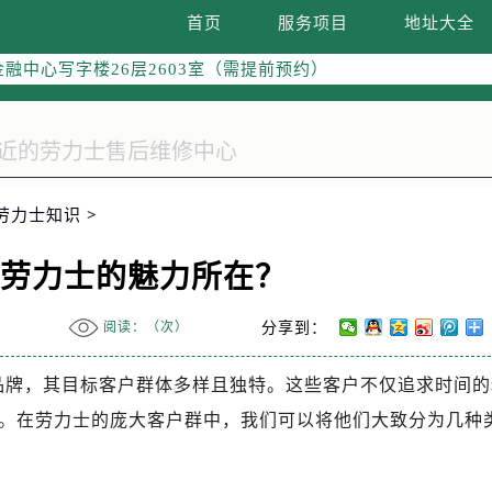
字楼W3座6层602室（需提前预约）
首页
服务项目
地址大全
国际中心写字楼D座11层1102室（需提前预约）
融中心写字楼26层2603室（需提前预约）
2座37层3705室（需提前预约）
际广场写字楼8层806室（需提前预约）
南京中心写字楼22层C1-1室（需提前预约）
中心写字楼5号楼10层1008室（需提前预约）
劳力士知识
>
FC国际金融中心写字楼35层3508室（需提前预约）
楼1号楼18层1803室（需提前预约）
是劳力士的魅力所在？
字楼1号楼16层1604室（需提前预约）
务中心东塔写字楼（华润万象城）17层1706室（需提前预约）
阅读：（
次）
分享到：
场办公楼20层2009室（需提前预约）
写字楼A座5层503-5室（需提前预约）
表品牌，其目标客户群体多样且独特。这些客户不仅追求时间的
广场写字楼4号楼22层2209室（需提前预约）
。在劳力士的庞大客户群中，我们可以将他们大致分为几种
际中心写字楼8层805室（需提前预约）
易中心写字楼A座13层1304室（需提前预约）