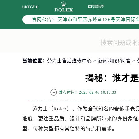
北京市东城区东长安街1号东方广场写
北京市朝阳区建国门外大街甲6号华熙
官网公告>
天津市和平区赤峰道136号天津国际金
上海市徐汇区虹桥路3号港汇中心写字楼
上海市黄浦区南京东路299号宏伊国
南京市秦淮区中山南路1号（新街口）
常州市新北区龙锦路1590号现代传媒
当前位置：
劳力士售后维修中心
>
新闻/知识/问答
>
徐州市鼓楼区淮海东路29号苏宁广场I
扬州市邗江区国展路29号星耀天地写字
揭秘：谁才
盐城市盐都区世纪大道5号盐城金融城写
泰州市海陵区永定东路399号置地商
发布时间：2025-02-06 10:16:33
宁波市江北区大闸南路500号来福士广
杭州市上城区钱江路1366号华润大厦
劳力士（Rolex），作为全球知名的奢侈手
金华市金东区东市南街777号金华万达
准度，更注重品质、设计和品牌所带来的身份象征
绍兴市越城区胜利东路379号世茂天
型，每种类型都有其独特的特点和需求。
嘉兴市南湖区广益路705号嘉兴世界贸