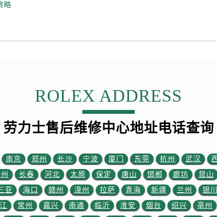
后服务中心（需提前预约）
策略
后服务中心（需提前预约）
售后服务中心（需提前预约）
售后服务中心（需提前预约）
售后服务中心（需提前预约）
售后服务中心（需提前预约）
士售后服务中心（需提前预约）
ROLEX ADDRESS
后服务中心（需提前预约）
街交叉口劳力士售后服务中心（需提前预约）
劳力士售后维修中心地址电话查询
得利名表维修授权店1楼劳力士售后服务中心（需提前预约）
得利名表维修授权店1楼劳力士售后服务中心（需提前预约）
国际中心D座11层1102室劳力士售后服务中心（需提前预约）
南京
郑州
长沙
宁波
厦门
东莞
杭州
武汉
广场W3座6层602室劳力士售后服务中心（需提前预约）
苏州
长春
河北
太原
保定
唐山
邯郸
廊坊
昆山
先天下劳力士售后服务中心（需提前预约）
三亚
海口
赣州
漳州
拉萨
青海
新疆
兰州
银
特大街劳力士售后服务中心（需提前预约）
江
常州
嘉兴
南通
临沂
淮安
烟台
绍兴
亳州
街劳力士售后服务中心（需提前预约）