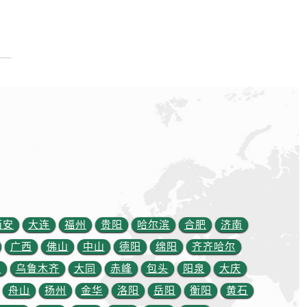
西安
大连
福州
贵阳
哈尔滨
合肥
济南
广西
佛山
中山
德阳
绵阳
齐齐哈尔
川
乌鲁木齐
大同
赤峰
包头
阳泉
大庆
舟山
扬州
金华
洛阳
岳阳
衡阳
黄石