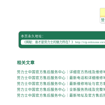
黑龙江省齐齐哈尔市龙沙区龙华路劳
黑龙江省双鸭山市尖山区新兴大街劳
黑龙江省绥化市北林区新华街与康庄
赞
黑龙江省伊春市伊美区通河路劳力士
吉林省白城市洮北区明仁南街劳力士
吉林省白山市浑江区浑江大街劳力士
本页永久地址：
吉林省吉林市船营区河南街劳力士售
吉林省辽源市龙山区人民大街劳力士
吉林省梅河口市新华街道梅河大街劳
吉林省四平市铁东区紫气大路与南九
相关文章
吉林省松原市宁江区五环大街劳力士
吉林省通化市东昌区环通乡江南大街
吉林省延边市延吉市解放路劳力士售
辽宁省鞍山市铁东区站前街劳力士售
辽宁省本溪市平山区胜利路劳力士售
辽宁省朝阳市双塔区新华路劳力士售