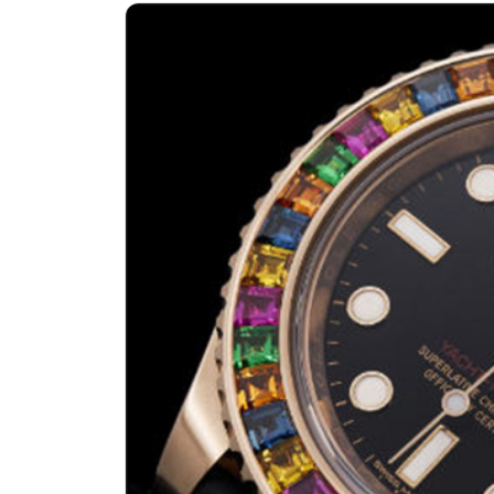
南昌市红谷滩新区红谷中大道998号
济南市历下区经十路11111号华润中
广州市天河区天河路230号万菱汇国
广州市越秀区环市东路371-375号
深圳市罗湖区深南东路5001号华润大
惠州市惠城区江北文昌一路7号华贸大
厦门市思明区湖滨东路95号华润大厦写
福州市鼓楼区五四路128-1号恒力城
成都市锦江区人民东路6号SAC东原中
重庆市江北区观音桥步行街2号融恒时
长沙市芙蓉区定王台街道建湘路393
郑州市二七区铭功路10号华润大厦写字
太原市迎泽区解放路15号亨得利名
沈阳市沈河区中街路137号亨得利名
沈阳市沈河区中街路83号亨得利名
乌鲁木齐市天山区红山路26号时代广场