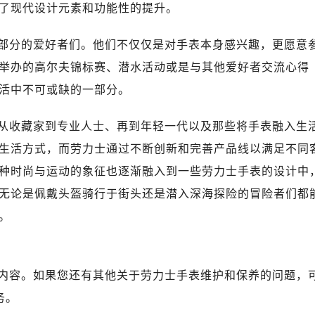
广场写字楼10层06室（需提前预约）
了现代设计元素和功能性的提升。
心写字楼B座13层07室（需提前预约）
安国际中心E座6楼10室（需提前预约）
部分的爱好者们。他们不仅仅是对手表本身感兴趣，更愿意
B座17层1707室（需提前预约）
举办的高尔夫锦标赛、潜水活动或是与其他爱好者交流心得
写字楼A座10层1002室（需提前预约）
活中不可或缺的一部分。
心东1幢20楼2002室（需提前预约）
街70号华润万象城写字楼（鄂尔多斯大厦）23层2326室（需
从收藏家到专业人士、再到年轻一代以及那些将手表融入生
州中心写字楼21层2102室（需提前预约）
生活方式，而劳力士通过不断创新和完善产品线以满足不同
国际金融中心写字楼20层01室（需提前预约）
种时尚与运动的象征也逐渐融入到一些劳力士手表的设计中
力士售后服务中心（需提前预约）
无论是佩戴头盔骑行于街头还是潜入深海探险的冒险者们都
售后服务中心（需提前预约）
。
售后服务中心（需提前预约）
售后服务中心（需提前预约）
士售后服务中心（需提前预约）
内容。如果您还有其他关于劳力士手表维护和保养的问题，
士售后服务中心（需提前预约）
务。
士售后服务中心（需提前预约）