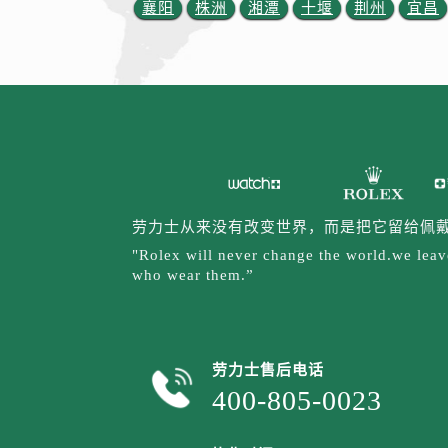
内蒙古自治区包头市青山区幸福路甲
襄阳
株洲
湘潭
十堰
荆州
宜昌
内蒙古自治区赤峰市红山区哈达街劳
内蒙古自治区鄂尔多斯市东胜区伊金
内蒙古自治区呼伦贝尔市海拉尔区中
内蒙古自治区通辽市科尔沁区明仁大
内蒙古自治区乌海市海勃湾区人民南
内蒙古自治区乌兰察布市集宁区恩和
内蒙古自治区锡林郭勒盟市锡林浩特
劳力士从来没有改变世界，而是把它留给佩
内蒙古自治区兴安盟市乌兰浩特市兴
"Rolex will never change the world.we leave
山西省大同市平城区迎宾街劳力士售
who wear them.”
山西省晋城市城区黄华街劳力士售后
山西省晋中市榆次区顺城街劳力士售
山西省临汾市尧都区解放路劳力士售
劳力士售后电话
山西省吕梁市离石区永宁中路与建设
400-805-0023
山西省朔州市朔城区怡西路与鄯阳西
山西省忻州市忻府区和平东街与七一