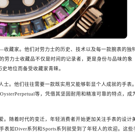
10层1015室（需提前预约）
心T2座写字楼29层03室（需提前预约）
厦7层G室（需提前预约）
心C座12层1205室（需提前预约）
中心T1写字楼9层907室（需提前预约）
写字楼1座11层1104室（需提前预约）
—收藏家。他们对劳力士的历史、技术以及每一款腕表的独
楼16层1603室（需提前预约）
的劳力士收藏品不仅是时间的记录者，更是身份与品味的象
中心办公楼C座22层08室（需提前预约）
的历史地位而备受收藏家青睐。
大厦38层09室（需提前预约）
楼1224室（需提前预约）
人士。他们往往需要一款既实用又能够彰显个人成就的手表
大厦B座12楼03室（需提前预约）
er和OysterPerpetual等，凭借其坚固耐用和精准可靠的特点，成
心写字楼A座7楼709室（需提前预约）
2层04室（需提前预约）
心A座907室（需提前预约）
爱。随着时代的变迁，年轻消费者开始更加关注手表的设计
A座(旺进大厦)18层09室（需提前预约）
国际金融中心14楼14D（需提前预约）
如Diver系列和Sports系列就受到了年轻人的欢迎。这些