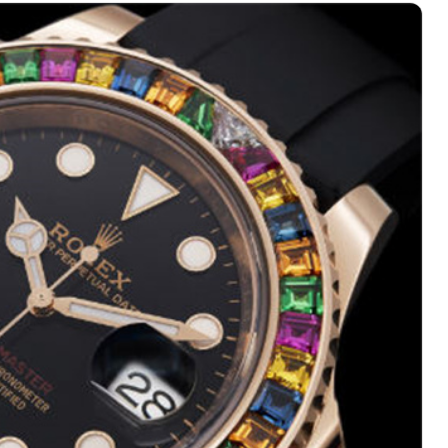
绿地双子塔（中央广场）A1座办公楼14层07室（需提前预约）
心写字楼（万象城）15层1508室（需提前预约）
际中心写字楼A塔7层704室（需提前预约）
世界贸易中心大厦南塔写字楼15层07室（需提前预约）
厦写字楼17层1701室（需提前预约）
厦写字楼1座30层05室（需提前预约）
字楼B座11层1104室（需提前预约）
写字楼15层03室（需提前预约）
心写字楼24层2406B室（需提前预约）
代广场写字楼9层902室（需提前预约）
号世茂环球金融中心写字楼（芙蓉广场）10层13室（需提前预约
楼29层2905室（需提前预约）
表服务中心（品牌授权店）3层整层（需提前预约）
表服务中心（品牌授权店）1层整层（需提前预约）
表服务中心（品牌授权店）1层整层（需提前预约）
（CCMALL）C座17层17-B（需提前预约）