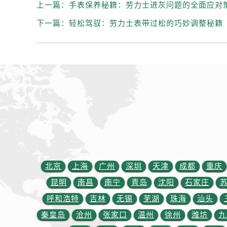
辽宁省丹东市振兴区七经街劳力士售
上一篇：
手表保养秘籍：劳力士进灰问题的全面应对
辽宁省抚顺市新抚区东一路劳力士售
下一篇：
轻松驾驭：劳力士表带过松的巧妙调整秘籍
辽宁省阜新市海州区解放大街劳力士
辽宁省葫芦岛市连山区中央路劳力士
辽宁省锦州市古塔区中央大街劳力士
辽宁省辽阳市白塔区新运大街劳力士
辽宁省盘锦市兴隆台区石油大街劳力
辽宁省铁岭市银州区南马路劳力士售
辽宁省营口市站前区市府路与渤海大
辽宁省沈阳市沈河区中街路137号亨
辽宁省沈阳市沈河区中街路83号亨
北京市朝阳区建国门外大街甲6号华熙
北京
上海
广州
深圳
天津
成都
重庆
北京市东城区东长安街1号王府井东方
昆明
南昌
南宁
青岛
沈阳
石家庄
河北省保定市竞秀区朝阳北大街北国
呼和浩特
吉林
无锡
芜湖
珠海
汕头
内蒙古自治区阿拉善盟市左旗土尔扈
秦皇岛
沧州
张家口
温州
徐州
潍坊
九
内蒙古自治区巴彦淖尔市临河区新华