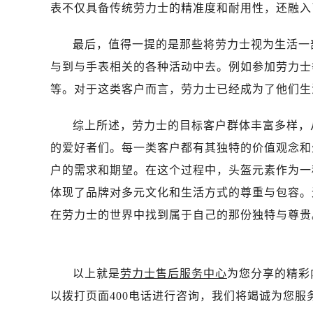
昆明市盘龙区北京路928号同德昆明
表不仅具备传统劳力士的精准度和耐用性，还融入
石家庄市长安区中山东路39号勒泰中
西安市碑林区南关正街88号华侨城长
最后，值得一提的是那些将劳力士视为生活一
海口市龙华区金贸东路5号海口华润大厦
与到与手表相关的各种活动中去。例如参加劳力士
唐山市路南区新华东道100号万达广场
等。对于这类客户而言，劳力士已经成为了他们生
台州市椒江区东海大道1800号腾达中
内蒙古自治区呼和浩特市玉泉区大学西
综上所述，劳力士的目标客户群体丰富多样，
甘肃省兰州市七里河区西津西路16号兰
的爱好者们。每一类客户都有其独特的价值观念和
重庆市解放碑渝中区民权路28号英利
户的需求和期望。在这个过程中，头盔元素作为一
黑龙江省大庆市萨尔图区会战大街劳
体现了品牌对多元文化和生活方式的尊重与包容。
黑龙江省鹤岗市向阳区红军路劳力士
在劳力士的世界中找到属于自己的那份独特与尊贵
黑龙江省黑河市爱辉区中央街劳力士
黑龙江省鸡西市鸡冠区红军路劳力士
黑龙江省佳木斯市向阳区长安路劳力
以上就是
劳力士售后服务中心
为您分享的精彩
黑龙江省牡丹江市东安区太平路劳力
以拨打页面400电话进行咨询，我们将竭诚为您服
黑龙江省七台河市桃山区大同街劳力