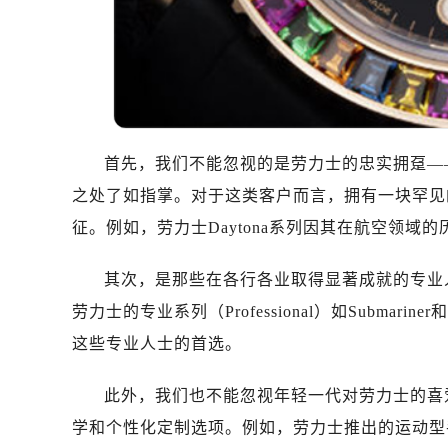
温州市鹿城区锦绣路1067号置信广场
哈尔滨市道里区友谊西路600号富力中
大连市中山区人民路15号国际金融大
佛山市禅城区季华五路57号万科金融中
东莞市东城街道鸿福东路1号民盈国贸
无锡市梁溪区人民中路139号恒隆广场
首先，我们不能忽视的是劳力士的忠实拥趸—
南通市崇川区工农路57号圆融广场写字
之处了如指掌。对于这类客户而言，拥有一块罕见
苏州市苏州工业园区星港街199号苏州
征。例如，劳力士Daytona系列因其在航空领域
武汉市江汉区解放大道686号世界贸易
南宁市青秀区金湖路59号地王大厦12
其次，是那些在各行各业取得显著成就的专业
合肥市蜀山区潜山路111号万象城华润
劳力士的专业系列（Professional）如Submarin
泉州市丰泽区宝洲路729号浦西万达中
青岛市南区山东路6号华润大厦B座2
这些专业人士的首选。
烟台市芝罘区胜利路139号万达金融中
此外，我们也不能忽视年轻一代对劳力士的喜
长春市朝阳区西安大路727号中银大厦
贵阳市南明区都司高架桥路33号亨特
学和个性化定制选项。例如，劳力士推出的运动型手表