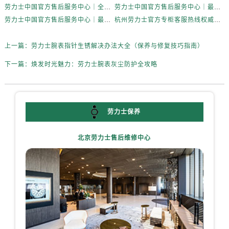
内蒙古自治区通辽市科尔沁区明仁大街劳力士售后服务中心（需提前预约）
劳力士中国官方售后服务中心｜全新服务热线及完整地址权威信息声明（2026年7月最新）
劳力士中国官方售后服务中心｜最新官方地址和全部热线权威信息通告（2026年7月最新）
内蒙古自治区乌海市海勃湾区人民南路劳力士售后服务中心（需提前预约）
劳力士中国官方售后服务中心｜最新地址及官方售后热线权威信息声明（2026年7月最新）
杭州劳力士官方专柜客服热线权威信息公告（2026年7月最新）
内蒙古自治区乌兰察布市集宁区恩和大街劳力士售后服务中心（需提前预约）
上一篇：
劳力士腕表指针生锈解决办法大全（保养与修复技巧指南）
内蒙古自治区锡林郭勒盟市锡林浩特市光明街与额尔敦路交叉口劳力士售后服务中心（需提前预约）
内蒙古自治区兴安盟市乌兰浩特市兴安大街劳力士售后服务中心（需提前预约）
下一篇：
焕发时光魅力：劳力士腕表灰尘防护全攻略
山西省大同市平城区迎宾街劳力士售后服务中心（需提前预约）
山西省晋城市城区黄华街劳力士售后服务中心（需提前预约）
山西省晋中市榆次区顺城街劳力士售后服务中心（需提前预约）
劳力士保养
山西省临汾市尧都区解放路劳力士售后服务中心（需提前预约）
山西省吕梁市离石区永宁中路与建设街交叉口劳力士售后服务中心（需提前预约）
北京劳力士售后维修中心
山西省朔州市朔城区怡西路与鄯阳西街交汇处劳力士售后服务中心（需提前预约）
山西省忻州市忻府区和平东街与七一南路交叉口劳力士售后服务中心（需提前预约）
山西省阳泉市郊区平阳东街与新城大道交叉口劳力士售后服务中心（需提前预约）
山西省运城市盐湖区河东街劳力士售后服务中心（需提前预约）
山西省长治市潞州区英雄中路劳力士售后服务中心（需提前预约）
山西省太原市迎泽区迎泽街道解放路15号亨得利名表维修授权店3楼劳力士售后服务中心（需提前预约）