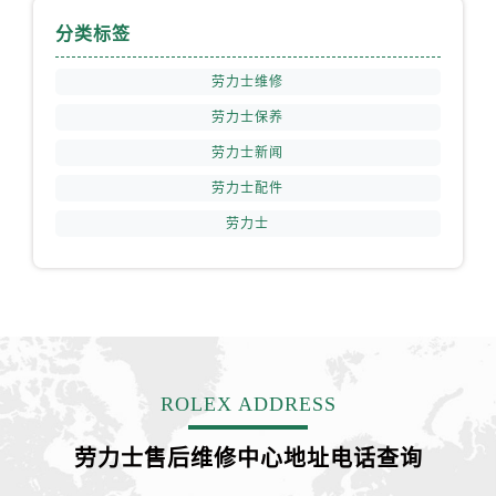
江西省抚州市临川区赣东大道劳力士售后服务中心（需提前预约）
分类标签
江西省赣州市章贡区文清路劳力士售后服务中心（需提前预约）
江西省吉安市吉州区井冈山大道劳力士售后服务中心（需提前预约）
劳力士维修
江西省景德镇市珠山区珠山中路劳力士售后服务中心（需提前预约）
劳力士保养
江西省九江市浔阳区浔阳路劳力士售后服务中心（需提前预约）
劳力士新闻
江西省南昌市红谷滩新区红谷中大道998号绿地双子塔（中央广场）A1座办公楼14层1407室劳力士售后服务中心（需提前预约）
劳力士配件
江西省萍乡市安源区萍安北大道与康庄路交叉口劳力士售后服务中心（需提前预约）
劳力士
江西省上饶市信州区滨江西路劳力士售后服务中心（需提前预约）
江西省新余市渝水区北湖西路劳力士售后服务中心（需提前预约）
江西省宜春市袁州区中山中路劳力士售后服务中心（需提前预约）
江西省鹰潭市月湖区胜利东路劳力士售后服务中心（需提前预约）
山东省德州市德城区东风中路劳力士售后服务中心（需提前预约）
山东省东营市东营区济南路劳力士售后服务中心（需提前预约）
ROLEX ADDRESS
山东省济南市历下区经十路11111号华润中心写字楼（万象城）15层1508室劳力士售后服务中心（需提前预约）
山东省济宁市任城区太白楼路劳力士售后服务中心（需提前预约）
劳力士售后维修中心地址电话查询
山东省莱芜市文化南路8号银座商城名表维修一楼名表维修劳力士售后服务中心（需提前预约）