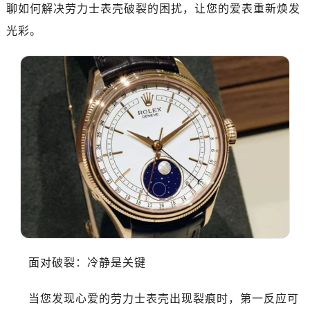
深圳市罗湖区深南东路5001号华润大厦写字楼17层1701室（需提前预约）
聊如何解决劳力士表壳破裂的困扰，让您的爱表重新焕发
惠州市惠城区江北文昌一路7号华贸大厦写字楼1座30层05室（需提前预约）
光彩。
厦门市思明区湖滨东路95号华润大厦写字楼B座11层1104室（需提前预约）
福州市鼓楼区五四路128-1号恒力城写字楼15层03室（需提前预约）
成都市锦江区人民东路6号SAC东原中心写字楼24层2406B室（需提前预约）
重庆市江北区观音桥步行街2号融恒时代广场写字楼9层902室（需提前预约）
长沙市芙蓉区定王台街道建湘路393号世茂环球金融中心写字楼（芙蓉广场）10层13室（需提前预约）
郑州市二七区铭功路10号华润大厦写字楼29层2905室（需提前预约）
太原市迎泽区解放路15号亨得利名表服务中心（品牌授权店）3层整层（需提前预约）
沈阳市沈河区中街路137号亨得利名表服务中心（品牌授权店）1层整层（需提前预约）
沈阳市沈河区中街路83号亨得利名表服务中心（品牌授权店）1层整层（需提前预约）
乌鲁木齐市天山区红山路26号时代广场（CCMALL）C座17层17-B（需提前预约）
温州市鹿城区锦绣路1067号置信广场10层1015室（需提前预约）
哈尔滨市道里区友谊西路600号富力中心T2座写字楼29层03室（需提前预约）
面对破裂：冷静是关键
大连市中山区人民路15号国际金融大厦7层G室（需提前预约）
佛山市禅城区季华五路57号万科金融中心C座12层1205室（需提前预约）
当您发现心爱的劳力士表壳出现裂痕时，第一反应可