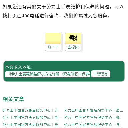
辽宁省锦州市古塔区中央大街劳力士售后服务中心（需提前预约）
如果您还有其他关于劳力士手表维护和保养的问题，可以
辽宁省辽阳市白塔区新运大街劳力士售后服务中心（需提前预约）
拨打页面400电话进行咨询，我们将竭诚为您服务。
辽宁省盘锦市兴隆台区石油大街劳力士售后服务中心（需提前预约）
辽宁省铁岭市银州区南马路劳力士售后服务中心（需提前预约）
辽宁省营口市站前区市府路与渤海大街交叉口劳力士售后服务中心（需提前预约）
辽宁省沈阳市沈河区中街路137号亨得利名表维修授权店1楼劳力士售后服务中心（需提前预约）
赞一下
去提问
辽宁省沈阳市沈河区中街路83号亨得利名表维修授权店1楼劳力士售后服务中心（需提前预约）
北京市朝阳区建国门外大街甲6号华熙国际中心D座11层1102室劳力士售后服务中心（需提前预约）
北京市东城区东长安街1号王府井东方广场W3座6层602室劳力士售后服务中心（需提前预约）
本页永久地址：
河北省保定市竞秀区朝阳北大街北国先天下劳力士售后服务中心（需提前预约）
一键复制
内蒙古自治区阿拉善盟市左旗土尔扈特大街劳力士售后服务中心（需提前预约）
内蒙古自治区巴彦淖尔市临河区新华街劳力士售后服务中心（需提前预约）
内蒙古自治区包头市青山区幸福路甲3号王府井百货名表维修劳力士售后服务中心（需提前预约）
相关文章
内蒙古自治区赤峰市红山区哈达街劳力士售后服务中心（需提前预约）
劳力士中国官方售后服务中心｜详细官方热线及维修地址权威信息通知（2026年7月最新）
劳力士中国官方售后服务中心｜最新热线和详细网点地址权威信息通告（2026年7月最新）
内蒙古自治区鄂尔多斯市东胜区伊金霍洛街劳力士售后服务中心（需提前预约）
劳力士中国官方售后服务中心｜最新电话和详细维修地址权威信息通告（2026年7月最新）
劳力士中国官方售后服务中心｜维修地址与售后服务电话权威信息通告（2026年7月最新）
内蒙古自治区呼伦贝尔市海拉尔区中央街劳力士售后服务中心（需提前预约）
劳力士中国官方售后服务中心｜最新维修地址与官方客服电话权威信息通知（2026年7月最新）
劳力士中国官方售后服务中心｜详细地址与官方服务热线权威信息通知（2026年7月最新）