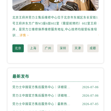
天津市和平区赤峰道136号天津国际金融中心26层2603室劳力士售后服务中心（需提前预约）
安徽省安庆市迎江区人民路劳力士售后服务中心（需提前预约）
安徽省蚌埠市蚌山区淮河路劳力士售后服务中心（需提前预约）
北京王府井劳力士售后维修中心位于北京市东城区东长安街1
上海港
安徽省亳州市谯城区魏武大道劳力士售后服务中心（需提前预约）
号王府井东方广场W3座6层602室（需提前预约）602室王府
桥路3号
安徽省池州市贵池区长江路劳力士售后服务中心（需提前预约）
井，是劳力士维修保养维修服务地址,中心技师均接受标准培
劳力士维
训....
详情 >
情 >
安徽省滁州市琅琊区南谯北路劳力士售后服务中心（需提前预约）
安徽省阜阳市颍州区颍州北路劳力士售后服务中心（需提前预约）
北京
上海
广州
深圳
天津
成都
安徽省淮北市相山区淮海路劳力士售后服务中心（需提前预约）
安徽省淮南市田家庵区国庆中路劳力士售后服务中心（需提前预约）
安徽省黄山市屯溪区黄山西路劳力士售后服务中心（需提前预约）
安徽省六安市金安区解放中路劳力士售后服务中心（需提前预约）
最新发布
安徽省马鞍山市雨山区湖南西路劳力士售后服务中心（需提前预约）
安徽省宿州市埇桥区人民中路劳力士售后服务中心（需提前预约）
劳力士中国官方售后服务中心｜详细官方热线及维修地址权威信息通知（2026年7月最新）
2026-07-06
安徽省铜陵市铜官区石城大道劳力士售后服务中心（需提前预约）
劳力士中国官方售后服务中心｜详细地址及售后服务电话权威信息通知（2026年7月最新）
2026-07-06
安徽省芜湖市镜湖区中山路步行街劳力士售后服务中心（需提前预约）
劳力士中国官方售后服务中心｜最新热线和详细网点地址权威信息通告（2026年7月最新）
2026-07-05
安徽省宣城市宣州区叠嶂西路劳力士售后服务中心（需提前预约）