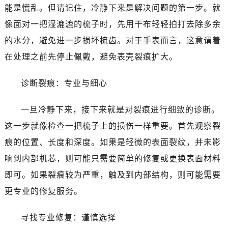
东莞市东城街道鸿福东路1号民盈国贸中心T1写字楼9层907室（需提前预约）
能是慌乱。但请记住，冷静下来是解决问题的第一步。就
无锡市梁溪区人民中路139号恒隆广场写字楼1座11层1104室（需提前预约）
像面对一把湿漉漉的梳子时，先用干布轻轻拍打去除多余
南通市崇川区工农路57号圆融广场写字楼16层1603室（需提前预约）
的水分，避免进一步损坏梳齿。对于手表而言，这意谓着
苏州市苏州工业园区星港街199号苏州中心办公楼C座22层08室（需提前预约）
在处理之前先停止佩戴，避免表壳裂痕扩大。
武汉市江汉区解放大道686号世界贸易大厦38层09室（需提前预约）
南宁市青秀区金湖路59号地王大厦12楼1224室（需提前预约）
诊断裂痕：专业与细心
合肥市蜀山区潜山路111号万象城华润大厦B座12楼03室（需提前预约）
泉州市丰泽区宝洲路729号浦西万达中心写字楼A座7楼709室（需提前预约）
一旦冷静下来，接下来就是对裂痕进行细致的诊断。
青岛市南区山东路6号华润大厦B座22层04室（需提前预约）
这一步就像检查一把梳子上的损伤一样重要。首先观察裂
烟台市芝罘区胜利路139号万达金融中心A座907室（需提前预约）
痕的位置、长度和深度。如果是轻微的表面裂纹，并未影
长春市朝阳区西安大路727号中银大厦A座(旺进大厦)18层09室（需提前预约）
响到内部机芯，则可能只需要简单的修复或更换表面材料
贵阳市南明区都司高架桥路33号亨特国际金融中心14楼14D（需提前预约）
即可。如果裂痕较为严重，触及到内部结构，则可能需要
昆明市盘龙区北京路928号同德昆明广场写字楼10层06室（需提前预约）
石家庄市长安区中山东路39号勒泰中心写字楼B座13层07室（需提前预约）
更专业的修复服务。
西安市碑林区南关正街88号华侨城长安国际中心E座6楼10室（需提前预约）
寻找专业修复：谨慎选择
海口市龙华区金贸东路5号海口华润大厦B座17层1707室（需提前预约）