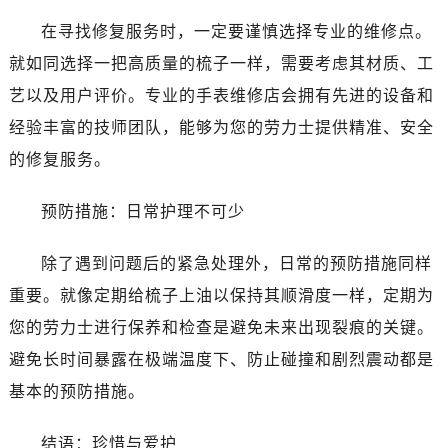
唐山市路南区新华东道100号万达广场写字楼A座10层1002室（需提前预约）
在寻找修复服务时，一定要谨慎选择专业的维修点。
台州市椒江区东海大道1800号腾达中心东1幢20楼2002室（需提前预约）
就如同选择一把高质量的梳子一样，需要考虑其材质、工
内蒙古自治区呼和浩特市玉泉区大学西街70号华润万象城写字楼（鄂尔多斯大厦）23层2326室（需提前预约）
甘肃省兰州市七里河区西津西路16号兰州中心写字楼21层2102室（需提前预约）
艺以及用户评价。专业的手表维修店会拥有先进的设备和
重庆市解放碑渝中区民权路28号英利国际金融中心写字楼20层01室（需提前预约）
经验丰富的技师团队，能够为您的劳力士提供精准、安全
黑龙江省大庆市萨尔图区会战大街劳力士售后服务中心（需提前预约）
的修复服务。
黑龙江省鹤岗市向阳区红军路劳力士售后服务中心（需提前预约）
黑龙江省黑河市爱辉区中央街劳力士售后服务中心（需提前预约）
预防措施：日常护理不可少
黑龙江省鸡西市鸡冠区红军路劳力士售后服务中心（需提前预约）
黑龙江省佳木斯市向阳区长安路劳力士售后服务中心（需提前预约）
除了遇到问题后的紧急处理外，日常的预防措施同样
黑龙江省牡丹江市东安区太平路劳力士售后服务中心（需提前预约）
重要。就像定期给梳子上油以保持其顺滑度一样，定期为
黑龙江省七台河市桃山区大同街劳力士售后服务中心（需提前预约）
您的劳力士进行保养和检查是避免未来出现裂痕的关键。
黑龙江省齐齐哈尔市龙沙区龙华路劳力士售后服务中心（需提前预约）
避免长时间暴露在极端温度下、防止碰撞和剧烈震动都是
黑龙江省双鸭山市尖山区新兴大街劳力士售后服务中心（需提前预约）
基本的预防措施。
黑龙江省绥化市北林区新华街与康庄路交叉口劳力士售后服务中心（需提前预约）
黑龙江省伊春市伊美区通河路劳力士售后服务中心（需提前预约）
结语：珍惜与爱护