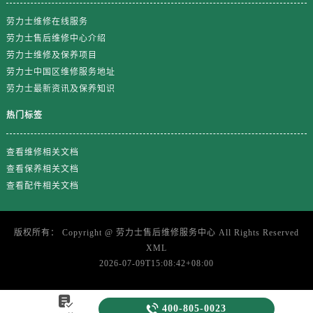
广东省江门市蓬江区广场西路劳力士售后服务中心（需提前预约）
劳力士维修在线服务
广东省揭阳市榕城进贤门步行街劳力士售后服务中心（需提前预约）
劳力士售后维修中心介绍
广东省茂名市电白区水东街道迎宾大道劳力士售后服务中心（需提前预约）
劳力士维修及保养项目
广东省梅州市梅江区金燕大道劳力士售后服务中心（需提前预约）
劳力士中国区维修服务地址
广东省清远市清城区湖西路劳力士售后服务中心（需提前预约）
劳力士最新资讯及保养知识
广东省汕头市龙湖区长平路劳力士售后服务中心（需提前预约）
热门标签
广东省汕尾市城区香洲街道园林社区翠园街劳力士售后服务中心（需提前预约）
广东省韶关市武江区芙蓉新区与老城中心交汇处劳力士售后服务中心（需提前预约）
查看维修相关文档
广东省深圳市罗湖区深南东路5001号华润大厦17层1701室劳力士售后服务中心（需提前预约）
查看保养相关文档
广东省阳江市江城区东风一路劳力士售后服务中心（需提前预约）
查看配件相关文档
广东省云浮市云城区金山路劳力士售后服务中心（需提前预约）
广东省湛江市赤坎区观海北路劳力士售后服务中心（需提前预约）
版权所有：
Copyright @
劳力士售后维修服务中心
All Rights Reserved
广东省肇庆市端州区信安大道与砚都大道交汇处劳力士售后服务中心（需提前预约）
XML
广西壮族自治区百色市右江区中山二路劳力士售后服务中心（需提前预约）
2026-07-09T15:08:42+08:00
广西壮族自治区北海市海城区北京路劳力士售后服务中心（需提前预约）
广西壮族自治区崇左市江州区石景林街道友谊大道与丽川路交汇处劳力士售后服务中心（需提前预约）


400-805-0023