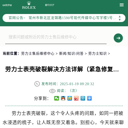
上海市黄浦区南京东路299号宏伊国际广场写字楼8层806室（需提前预约）

南京市秦淮区中山南路1号（新街口）南京中心写字楼22层C1-1室（需提前预约）
▲
官网公告>
常州市新北区龙锦路1590号现代传媒中心写字楼5号楼10层1008室（需提前预约）
▼
徐州市鼓楼区淮海东路29号苏宁广场IFC国际金融中心写字楼35层3508室（需提前预约）
扬州市邗江区国展路29号星耀天地写字楼1号楼18层1803室（需提前预约）
盐城市盐都区世纪大道5号盐城金融城写字楼1号楼16层1604室（需提前预约）
泰州市海陵区永定东路399号置地商务中心东塔写字楼（华润万象城）17层1706室（需提前预约）
当前位置：
劳力士售后维修中心
>
新闻/知识/问答
>
劳力士知识
>
宁波市江北区大闸南路500号来福士广场办公楼20层2009室（需提前预约）
杭州市上城区钱江路1366号华润大厦写字楼A座5层503-5室（需提前预约）
劳力士表壳破裂解决方法详解（紧急修复与保养指南）
金华市金东区东市南街777号金华万达广场写字楼4号楼22层2209室（需提前预约）
绍兴市越城区胜利东路379号世茂天际中心写字楼8层805室（需提前预约）
发布时间：2025-01-19 09:20:32
嘉兴市南湖区广益路705号嘉兴世界贸易中心写字楼A座13层1304室（需提前预约）
阅读：（
次）
南昌市红谷滩新区红谷中大道998号绿地双子塔（中央广场）A1座办公楼14层07室（需提前预约）
分享到：
济南市历下区经十路11111号华润中心写字楼（万象城）15层1508室（需提前预约）
劳力士表壳破裂，这个令人头疼的问题，如同一把被
广州市天河区天河路230号万菱汇国际中心写字楼A塔7层704室（需提前预约）
水浸透的梳子，让人既无奈又着急。别担心，今天就来聊
广州市越秀区环市东路371-375号世界贸易中心大厦南塔写字楼15层07室（需提前预约）