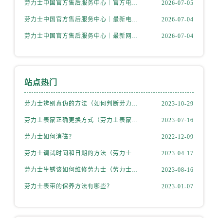
劳力士中国官方售后服务中心｜官方电话和完整维修地址权威信息通知（2026年7月最新）
2026-07-05
福建省龙岩市新罗区九一南路劳力士售后服务中心（需提前预约）
福建省南平市建阳区人民西路劳力士售后服务中心（需提前预约）
劳力士中国官方售后服务中心｜最新电话和详细维修地址权威信息通告（2026年7月最新）
2026-07-04
福建省宁德市蕉城区天湖东路劳力士售后服务中心（需提前预约）
劳力士中国官方售后服务中心｜最新网点地址及电话权威信息声明（2026年7月最新）
2026-07-04
福建省莆田市城厢区霞林街道荔华东大道劳力士售后服务中心（需提前预约）
福建省三明市三元区东乾二路劳力士售后服务中心（需提前预约）
福建省漳州市龙文区步港路劳力士售后服务中心（需提前预约）
站点热门
江苏省常州市新北区龙锦路1590号现代传媒中心5号楼10层1008室劳力士售后服务中心（需提前预约）
江苏省淮安市清江浦区淮海北路劳力士售后服务中心（需提前预约）
劳力士辨别真伪的方法（如何判断劳力士的真假）
2023-10-29
江苏省连云港市海州区通灌北路劳力士售后服务中心（需提前预约）
劳力士表蒙正确更换方式（劳力士表蒙更换知识）
2023-07-16
江苏省南京市秦淮区中山南路1号南京中心22层22-C1-C3室劳力士售后服务中心（需提前预约）
劳力士如何消磁？
2022-12-09
江苏省宿迁市宿城区西湖路劳力士售后服务中心（需提前预约）
江苏省泰州市海陵区永定东路399号置地商务中心东塔（华润万象城）17层1706室劳力士售后服务中心（需提前预约）
劳力士调试时间和日期的方法（劳力士该如何调试）
2023-04-17
江苏省徐州市鼓楼区淮海东路29号苏宁广场IFC国际金融中心35层3508室劳力士售后服务中心（需提前预约）
劳力士生锈该如何维修劳力士（劳力士生锈怎么处理）
2023-08-16
江苏省盐城市盐都区世纪大道5号盐城金融城写字楼1号楼16层1604室劳力士售后服务中心（需提前预约）
劳力士表带的保养方法有哪些？
2023-01-07
江苏省扬州市邗江区国展路29号星耀天地写字楼1号楼18层1803室劳力士售后服务中心（需提前预约）
江苏省镇江市京口区中山东路劳力士售后服务中心（需提前预约）