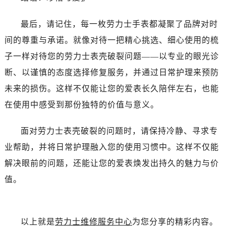
吉林省白城市洮北区明仁南街劳力士售后服务中心（需提前预约）
吉林省白山市浑江区浑江大街劳力士售后服务中心（需提前预约）
最后，请记住，每一枚劳力士手表都凝聚了品牌对时
吉林省吉林市船营区河南街劳力士售后服务中心（需提前预约）
间的尊重与承诺。就像对待一把精心挑选、细心使用的梳
吉林省辽源市龙山区人民大街劳力士售后服务中心（需提前预约）
子一样对待您的劳力士表壳破裂问题——以专业的眼光诊
吉林省梅河口市新华街道梅河大街劳力士售后服务中心（需提前预约）
断、以谨慎的态度选择修复服务，并通过日常护理来预防
吉林省四平市铁东区紫气大路与南九经街交汇处劳力士售后服务中心（需提前预约）
未来的损伤。这样不仅能让您的爱表长久陪伴左右，也能
吉林省松原市宁江区五环大街劳力士售后服务中心（需提前预约）
吉林省通化市东昌区环通乡江南大街劳力士售后服务中心（需提前预约）
在使用中感受到那份独特的价值与意义。
吉林省延边市延吉市解放路劳力士售后服务中心（需提前预约）
面对劳力士表壳破裂的问题时，请保持冷静、寻求专
辽宁省鞍山市铁东区站前街劳力士售后服务中心（需提前预约）
辽宁省本溪市平山区胜利路劳力士售后服务中心（需提前预约）
业帮助，并将日常护理融入您的使用习惯中。这样不仅能
辽宁省朝阳市双塔区新华路劳力士售后服务中心（需提前预约）
解决眼前的问题，还能让您的爱表焕发出持久的魅力与价
辽宁省丹东市振兴区七经街劳力士售后服务中心（需提前预约）
值。
辽宁省抚顺市新抚区东一路劳力士售后服务中心（需提前预约）
辽宁省阜新市海州区解放大街劳力士售后服务中心（需提前预约）
辽宁省葫芦岛市连山区中央路劳力士售后服务中心（需提前预约）
以上就是
劳力士维修服务中心
为您分享的精彩内容。