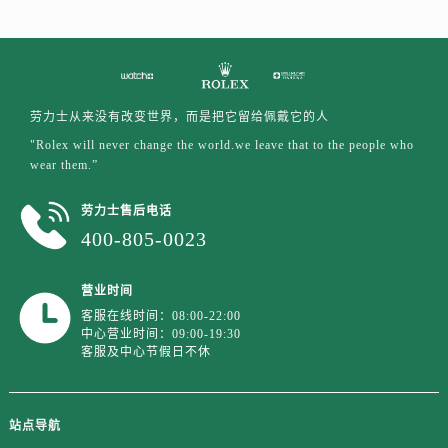
浙江省绍兴市越城区胜利东路379号世茂天际中心写字楼8层805室劳力士售后服务中心（需提前预约）
浙江省舟山市定海区解放东路劳力士售后服务中心（需提前预约）
澳门特别行政区大堂区议事亭前地（新马路）劳力士售后服务中心（需提前预约）
澳门特别行政区风顺堂区南湾大马路劳力士售后服务中心（需提前预约）
劳力士从来没有改变世界，而是把它留给佩戴它的人
澳门特别行政区花地玛堂区关闸广场劳力士售后服务中心（需提前预约）
"Rolex will never change the world.we leave that to the people who
澳门特别行政区花王堂区大三巴商圈劳力士售后服务中心（需提前预约）
wear them.”
澳门特别行政区嘉模堂区官也街劳力士售后服务中心（需提前预约）
澳门省路氹城市金光大道劳力士售后服务中心（需提前预约）
劳力士售后电话
澳门特别行政区望德堂区塔石广场劳力士售后服务中心（需提前预约）
400-805-0023
福建省福州市鼓楼区五四路128-1号恒力城写字楼15层03室劳力士售后服务中心（需提前预约）
福建省厦门市思明区湖滨东路95号万象城华润大厦B座11层1104室劳力士售后服务中心（需提前预约）
营业时间
广东省潮州市潮安区新风路与潮汕路交汇处劳力士售后服务中心（需提前预约）
客服在线时间：08:00-22:00
中心营业时间：09:00-19:30
广东省广州市天河区天河路230号万菱汇国际中心A塔7层704室劳力士售后服务中心（需提前预约）
客服及中心节假日不休
广东省广州市越秀区环市东路371-375号世界贸易中心大厦南塔15层1507室劳力士售后服务中心（需提前预约）
广东省河源市源城区越王大道劳力士售后服务中心（需提前预约）
站点导航
广东省惠州市惠城区江北文昌一路7号华贸大厦1座30层3005室劳力士售后服务中心（需提前预约）