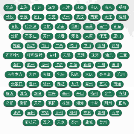
山东省临沂市兰山区解放路劳力士售后服务中心（需提前预约）
北京
上海
广州
深圳
天津
成都
重庆
南京
郑州
山东省日照市东港区烟台路劳力士售后服务中心（需提前预约）
长沙
宁波
厦门
东莞
杭州
武汉
西安
大连
福州
山东省泰安市泰山区财源街道泰山大街劳力士售后服务中心（需提前预约）
贵阳
哈尔滨
合肥
济南
昆明
南昌
南宁
青岛
山东省威海市环翠区新威海路89号振华商厦一楼名表维修劳力士售后服务中心（需提前预约）
山东省潍坊市奎文区东风东街劳力士售后服务中心（需提前预约）
沈阳
石家庄
苏州
长春
河北
太原
保定
唐山
山东省枣庄市滕州市北辛路与善国路交叉口劳力士售后服务中心（需提前预约）
邯郸
廊坊
昆山
广西
佛山
中山
德阳
绵阳
山东省淄博市张店区金晶大道劳力士售后服务中心（需提前预约）
齐齐哈尔
呼和浩特
吉林
无锡
芜湖
珠海
汕头
三亚
上海市黄浦区南京东路299号宏伊国际广场写字楼8层806室劳力士售后服务中心（需提前预约）
海口
赣州
漳州
拉萨
青海
新疆
兰州
银川
上海市徐汇区虹桥路3号港汇中心2座37层3705室劳力士售后服务中心（需提前预约）
乌鲁木齐
大同
赤峰
包头
阳泉
大庆
秦皇岛
沧州
浙江省杭州市上城区钱江路1366号华润大厦A座5层503-5室劳力士售后服务中心（需提前预约）
张家口
温州
徐州
潍坊
九江
常州
嘉兴
南通
浙江省湖州市吴兴区劳动路劳力士售后服务中心（需提前预约）
临沂
淮安
烟台
绍兴
亳州
舟山
扬州
金华
洛阳
浙江省嘉兴市南湖区广益路705号嘉兴世界贸易中心A座13层1304室劳力士售后服务中心（需提前预约）
浙江省金华市金东区东市南街777号金华万达广场4号楼22楼2209室劳力士售后服务中心（需提前预约）
岳阳
衡阳
黄石
襄阳
株洲
湘潭
十堰
荆州
宜昌
浙江省丽水市莲都区解放街劳力士售后服务中心（需提前预约）
许昌
南阳
常德
泉州
柳州
桂林
惠州
西宁
浙江省宁波市江北区大闸南路500号来福士广场办公楼20层2009室劳力士售后服务中心（需提前预约）
攀枝花
遵义
天水
泰州
盐城
台州
浙江省衢州市柯城区上街劳力士售后服务中心（需提前预约）