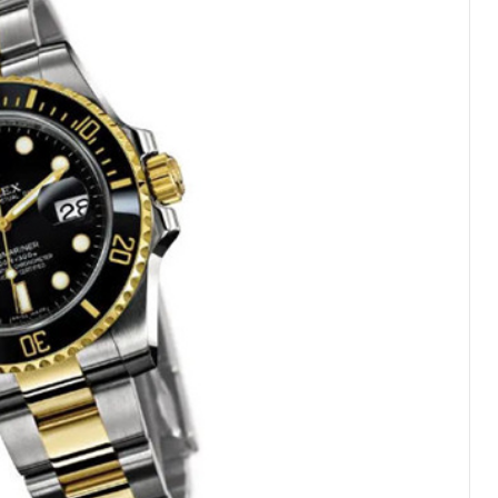
绿地双子塔（中央广场）A1座办公楼14层07室（需提前预约）
心写字楼（万象城）15层1508室（需提前预约）
际中心写字楼A塔7层704室（需提前预约）
世界贸易中心大厦南塔写字楼15层07室（需提前预约）
厦写字楼17层1701室（需提前预约）
厦写字楼1座30层05室（需提前预约）
字楼B座11层1104室（需提前预约）
写字楼15层03室（需提前预约）
心写字楼24层2406B室（需提前预约）
代广场写字楼9层902室（需提前预约）
号世茂环球金融中心写字楼（芙蓉广场）10层13室（需提前预约
楼29层2905室（需提前预约）
表服务中心（品牌授权店）3层整层（需提前预约）
表服务中心（品牌授权店）1层整层（需提前预约）
表服务中心（品牌授权店）1层整层（需提前预约）
（CCMALL）C座17层17-B（需提前预约）