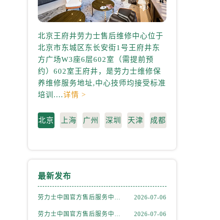
北京王府井劳力士售后维修中心位于
上海港汇国际
北京市东城区东长安街1号王府井东
心位于上海市徐
方广场W3座6层602室（需提前预
中心2座37层3
约）602室王府井，是劳力士维修保
3705室，是
养维修服务地址,中心技师均接受标准
地址,中心技师均
培训....
详情 >
情 >
北京
上海
广州
深圳
天津
成都
）
最新发布
劳力士中国官方售后服务中心｜详细官方热线及维修地址权威信息通知（2026年7月最新）
2026-07-06
劳力士中国官方售后服务中心｜详细地址及售后服务电话权威信息通知（2026年7月最新）
2026-07-06