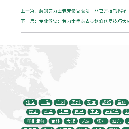
辽宁省丹东市振兴区七经街劳力士售
辽宁省抚顺市新抚区东一路劳力士售
上一篇：
解锁劳力士表壳修复魔法：非官方技巧揭秘
辽宁省阜新市海州区解放大街劳力士
下一篇：
专业解读：劳力士手表表壳划痕修复技巧大
辽宁省葫芦岛市连山区中央路劳力士
辽宁省锦州市古塔区中央大街劳力士
辽宁省辽阳市白塔区新运大街劳力士
辽宁省盘锦市兴隆台区石油大街劳力
辽宁省铁岭市银州区南马路劳力士售
辽宁省营口市站前区市府路与渤海大
辽宁省沈阳市沈河区中街路137号亨
辽宁省沈阳市沈河区中街路83号亨
北京市朝阳区建国门外大街甲6号华熙
北京市东城区东长安街1号王府井东方
北京
上海
广州
深圳
天津
成都
重庆
河北省保定市竞秀区朝阳北大街北国
昆明
南昌
南宁
青岛
沈阳
石家庄
内蒙古自治区阿拉善盟市左旗土尔扈
呼和浩特
吉林
无锡
芜湖
珠海
汕头
内蒙古自治区巴彦淖尔市临河区新华