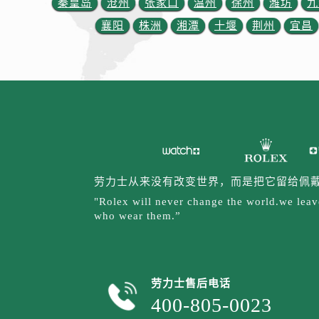
秦皇岛
沧州
张家口
温州
徐州
潍坊
九
内蒙古自治区包头市青山区幸福路甲
内蒙古自治区赤峰市红山区哈达街劳
襄阳
株洲
湘潭
十堰
荆州
宜昌
内蒙古自治区鄂尔多斯市东胜区伊金
内蒙古自治区呼伦贝尔市海拉尔区中
内蒙古自治区通辽市科尔沁区明仁大
内蒙古自治区乌海市海勃湾区人民南
内蒙古自治区乌兰察布市集宁区恩和
内蒙古自治区锡林郭勒盟市锡林浩特
内蒙古自治区兴安盟市乌兰浩特市兴
劳力士从来没有改变世界，而是把它留给佩
山西省大同市平城区迎宾街劳力士售
"Rolex will never change the world.we leave
山西省晋城市城区黄华街劳力士售后
who wear them.”
山西省晋中市榆次区顺城街劳力士售
山西省临汾市尧都区解放路劳力士售
山西省吕梁市离石区永宁中路与建设
劳力士售后电话
山西省朔州市朔城区怡西路与鄯阳西
400-805-0023
山西省忻州市忻府区和平东街与七一