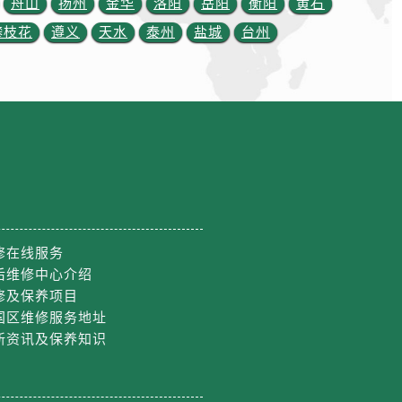
舟山
扬州
金华
洛阳
岳阳
衡阳
黄石
攀枝花
遵义
天水
泰州
盐城
台州
修在线服务
后维修中心介绍
修及保养项目
国区维修服务地址
新资讯及保养知识