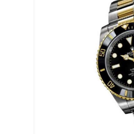
南昌市红谷滩新区红谷中大道998号
济南市历下区经十路11111号华润中
广州市天河区天河路230号万菱汇国
广州市越秀区环市东路371-375号
深圳市罗湖区深南东路5001号华润大
惠州市惠城区江北文昌一路7号华贸大
厦门市思明区湖滨东路95号华润大厦写
福州市鼓楼区五四路128-1号恒力城
成都市锦江区人民东路6号SAC东原中
重庆市江北区观音桥步行街2号融恒时
长沙市芙蓉区定王台街道建湘路393
郑州市二七区铭功路10号华润大厦写字
太原市迎泽区解放路15号亨得利名
沈阳市沈河区中街路137号亨得利名
沈阳市沈河区中街路83号亨得利名
乌鲁木齐市天山区红山路26号时代广场