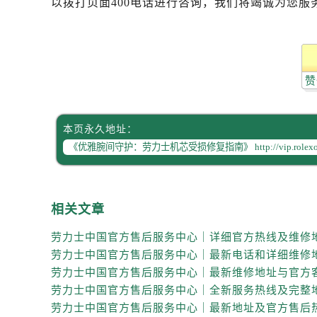
以拨打页面400电话进行咨询，我们将竭诚为您服
黑龙江省齐齐哈尔市龙沙区龙华路劳
黑龙江省双鸭山市尖山区新兴大街劳
黑龙江省绥化市北林区新华街与康庄
黑龙江省伊春市伊美区通河路劳力士
赞
吉林省白城市洮北区明仁南街劳力士
吉林省白山市浑江区浑江大街劳力士
吉林省吉林市船营区河南街劳力士售
本页永久地址：
吉林省辽源市龙山区人民大街劳力士
吉林省梅河口市新华街道梅河大街劳
吉林省四平市铁东区紫气大路与南九
吉林省松原市宁江区五环大街劳力士
相关文章
吉林省通化市东昌区环通乡江南大街
吉林省延边市延吉市解放路劳力士售
辽宁省鞍山市铁东区站前街劳力士售
辽宁省本溪市平山区胜利路劳力士售
辽宁省朝阳市双塔区新华路劳力士售