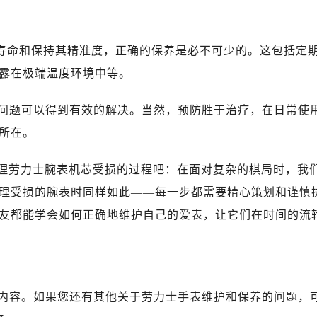
广场写字楼10层06室（需提前预约）
心写字楼B座13层07室（需提前预约）
安国际中心E座6楼10室（需提前预约）
用寿命和保持其精准度，正确的保养是必不可少的。这包括定
B座17层1707室（需提前预约）
露在极端温度环境中等。
写字楼A座10层1002室（需提前预约）
心东1幢20楼2002室（需提前预约）
问题可以得到有效的解决。当然，预防胜于治疗，在日常使
街70号华润万象城写字楼（鄂尔多斯大厦）23层2326室（需
所在。
州中心写字楼21层2102室（需提前预约）
国际金融中心写字楼20层01室（需提前预约）
处理劳力士腕表机芯受损的过程吧：在面对复杂的棋局时，我
力士售后服务中心（需提前预约）
理受损的腕表时同样如此——每一步都需要精心策划和谨慎
售后服务中心（需提前预约）
友都能学会如何正确地维护自己的爱表，让它们在时间的流
售后服务中心（需提前预约）
售后服务中心（需提前预约）
士售后服务中心（需提前预约）
士售后服务中心（需提前预约）
内容。如果您还有其他关于劳力士手表维护和保养的问题，
士售后服务中心（需提前预约）