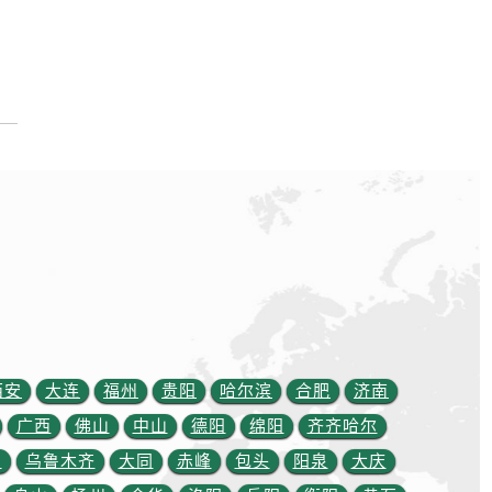
西安
大连
福州
贵阳
哈尔滨
合肥
济南
广西
佛山
中山
德阳
绵阳
齐齐哈尔
川
乌鲁木齐
大同
赤峰
包头
阳泉
大庆