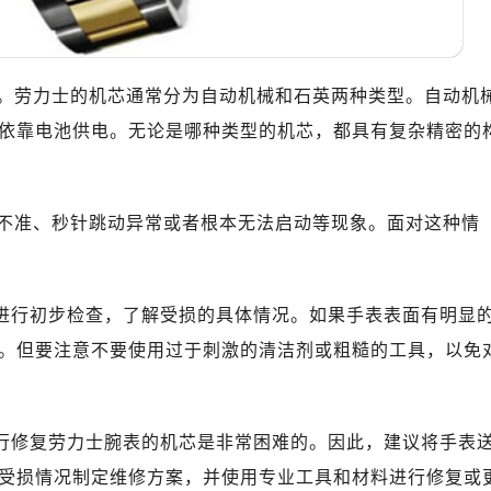
10层1015室（需提前预约）
心T2座写字楼29层03室（需提前预约）
厦7层G室（需提前预约）
。劳力士的机芯通常分为自动机械和石英两种类型。自动机
心C座12层1205室（需提前预约）
中心T1写字楼9层907室（需提前预约）
依靠电池供电。无论是哪种类型的机芯，都具有复杂精密的
写字楼1座11层1104室（需提前预约）
楼16层1603室（需提前预约）
中心办公楼C座22层08室（需提前预约）
不准、秒针跳动异常或者根本无法启动等现象。面对这种情
大厦38层09室（需提前预约）
楼1224室（需提前预约）
大厦B座12楼03室（需提前预约）
表进行初步检查，了解受损的具体情况。如果手表表面有明显
心写字楼A座7楼709室（需提前预约）
。但要注意不要使用过于刺激的清洁剂或粗糙的工具，以免
2层04室（需提前预约）
心A座907室（需提前预约）
A座(旺进大厦)18层09室（需提前预约）
自行修复劳力士腕表的机芯是非常困难的。因此，建议将手表
国际金融中心14楼14D（需提前预约）
受损情况制定维修方案，并使用专业工具和材料进行修复或