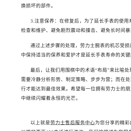
昆明市盘龙区北京路928号同德昆明
换损坏的部件。
石家庄市长安区中山东路39号勒泰中
西安市碑林区南关正街88号华侨城长
3.注意保养：在修复后，为了延长手表的使
海口市龙华区金贸东路5号海口华润大厦
检查和维护、避免剧烈震动和撞击、避免长时间暴
唐山市路南区新华东道100号万达广场
台州市椒江区东海大道1800号腾达中
通过上述步骤的处理，劳力士腕表的机芯受损
内蒙古自治区呼和浩特市玉泉区大学西
中保持适当的保养和爱护才是延长手表寿命的关键
甘肃省兰州市七里河区西津西路16号兰
重庆市解放碑渝中区民权路28号英利
最后，让我们用围棋中的术语“布局”来比喻
黑龙江省大庆市萨尔图区会战大街劳
需要冷静分析形势、制定策略、步步为营；而在处
黑龙江省鹤岗市向阳区红军路劳力士
行才能达到最佳效果。希望每一位拥有劳力士的朋
黑龙江省黑河市爱辉区中央街劳力士
中继续闪耀着永恒的光芒。
黑龙江省鸡西市鸡冠区红军路劳力士
黑龙江省佳木斯市向阳区长安路劳力
黑龙江省牡丹江市东安区太平路劳力
以上就是
劳力士售后服务中心
为您分享的精彩
黑龙江省七台河市桃山区大同街劳力