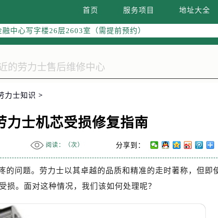
字楼W3座6层602室（需提前预约）
首页
服务项目
地址大全
国际中心写字楼D座11层1102室（需提前预约）
融中心写字楼26层2603室（需提前预约）
2座37层3705室（需提前预约）
际广场写字楼8层806室（需提前预约）
南京中心写字楼22层C1-1室（需提前预约）
中心写字楼5号楼10层1008室（需提前预约）
劳力士知识
>
FC国际金融中心写字楼35层3508室（需提前预约）
楼1号楼18层1803室（需提前预约）
劳力士机芯受损修复指南
字楼1号楼16层1604室（需提前预约）
务中心东塔写字楼（华润万象城）17层1706室（需提前预约）
阅读：（
次）
分享到：
场办公楼20层2009室（需提前预约）
写字楼A座5层503-5室（需提前预约）
疼的问题。劳力士以其卓越的品质和精准的走时著称，但即
广场写字楼4号楼22层2209室（需提前预约）
受损。面对这种情况，我们该如何处理呢？
际中心写字楼8层805室（需提前预约）
易中心写字楼A座13层1304室（需提前预约）