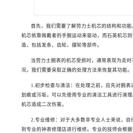
温州市鹿城区锦绣路1067号置信广场
哈尔滨市道里区友谊西路600号富力中
大连市中山区人民路15号国际金融大
首先，我们需要了解劳力士机芯的结构和功能
佛山市禅城区季华五路57号万科金融中
东莞市东城街道鸿福东路1号民盈国贸
机芯依靠佩戴者的手腕运动来驱动，而石英机芯则
无锡市梁溪区人民中路139号恒隆广场
造，包括发条、齿轮、摆轮等部件。
南通市崇川区工农路57号圆融广场写字
苏州市苏州工业园区星港街199号苏州
当劳力士腕表的机芯受损时，通常表现为走时
武汉市江汉区解放大道686号世界贸易
况，我们需要采取正确的处理方法来恢复其功能。
南宁市青秀区金湖路59号地王大厦12
合肥市蜀山区潜山路111号万象城华润
1.初步检查与清洁：在处理之前，应先对腕
泉州市丰泽区宝洲路729号浦西万达中
划痕或污垢，可以先使用专业的清洁工具进行清理
青岛市南区山东路6号华润大厦B座2
机芯造成二次伤害。
烟台市芝罘区胜利路139号万达金融中
长春市朝阳区西安大路727号中银大厦
2.专业维修：对于大多数非专业人士来说，
贵阳市南明区都司高架桥路33号亨特
到专业的钟表修理店进行维修。专业的技师会根据