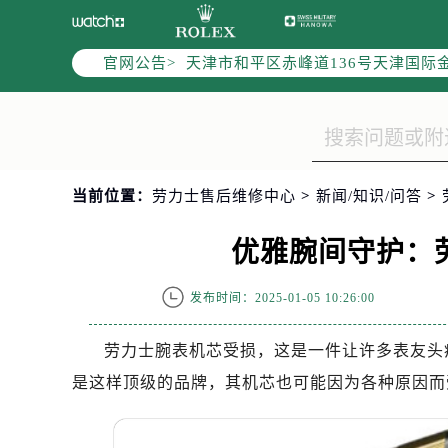
北京市东城区东长安街1号东方广场写
北京市朝阳区建国门外大街甲6号华熙
官网公告>
天津市和平区赤峰道136号天津国际金
上海市徐汇区虹桥路3号港汇中心写字楼
上海市黄浦区南京东路299号宏伊国
南京市秦淮区中山南路1号（新街口）
常州市新北区龙锦路1590号现代传媒
当前位置：
劳力士售后维修中心
>
新闻/知识/问答
>
徐州市鼓楼区淮海东路29号苏宁广场I
扬州市邗江区国展路29号星耀天地写字
优雅腕间守护：
盐城市盐都区世纪大道5号盐城金融城写
泰州市海陵区永定东路399号置地商
发布时间：2025-01-05 10:26:00
宁波市江北区大闸南路500号来福士广
杭州市上城区钱江路1366号华润大厦
劳力士腕表机芯受损，这是一件让许多表友头
金华市金东区东市南街777号金华万达
是这样顶级的品牌，其机芯也可能因为各种原因而
绍兴市越城区胜利东路379号世茂天
嘉兴市南湖区广益路705号嘉兴世界贸