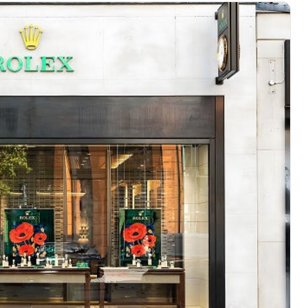
广场写字楼4号楼22层2209室（需提前预约）
际中心写字楼8层805室（需提前预约）
易中心写字楼A座13层1304室（需提前预约）
绿地双子塔（中央广场）A1座办公楼14层07室（需提前预约）
心写字楼（万象城）15层1508室（需提前预约）
际中心写字楼A塔7层704室（需提前预约）
世界贸易中心大厦南塔写字楼15层07室（需提前预约）
厦写字楼17层1701室（需提前预约）
厦写字楼1座30层05室（需提前预约）
字楼B座11层1104室（需提前预约）
写字楼15层03室（需提前预约）
心写字楼24层2406B室（需提前预约）
代广场写字楼9层902室（需提前预约）
号世茂环球金融中心写字楼（芙蓉广场）10层13室（需提前预约
楼29层2905室（需提前预约）
表服务中心（品牌授权店）3层整层（需提前预约）