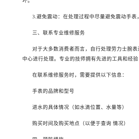
坏。
烟台市芝罘区胜利路139号万达金融中
长春市朝阳区西安大路727号中银大厦
3.避免震动：在处理过程中尽量避免震动手
贵阳市南明区都司高架桥路33号亨特
昆明市盘龙区北京路928号同德昆明
三、联系专业维修服务
石家庄市长安区中山东路39号勒泰中
西安市碑林区南关正街88号华侨城长
对于大多数消费者而言，自行处理劳力士腕表
海口市龙华区金贸东路5号海口华润大厦
中心进行处理。专业的技师拥有先进的工具和经验
唐山市路南区新华东道100号万达广场
台州市椒江区东海大道1800号腾达中
在联系维修服务时，需要提供以下信息：
内蒙古自治区呼和浩特市玉泉区大学西
甘肃省兰州市七里河区西津西路16号兰
手表的品牌和型号
重庆市解放碑渝中区民权路28号英利
黑龙江省大庆市萨尔图区会战大街劳
进水的具体情况（如水滴位置、水量等）
黑龙江省鹤岗市向阳区红军路劳力士
购买时间及购买地点（以便于查询 情况）
黑龙江省黑河市爱辉区中央街劳力士
黑龙江省鸡西市鸡冠区红军路劳力士