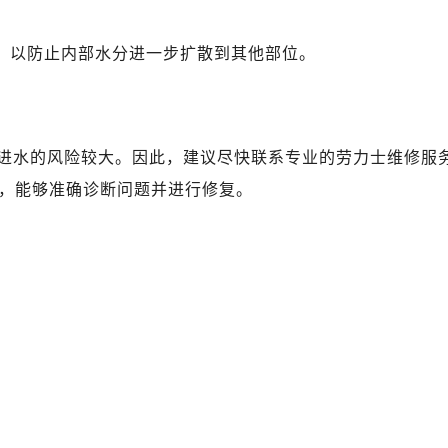
心A座907室（需提前预约）
A座(旺进大厦)18层09室（需提前预约）
表，以防止内部水分进一步扩散到其他部位。
国际金融中心14楼14D（需提前预约）
广场写字楼10层06室（需提前预约）
心写字楼B座13层07室（需提前预约）
安国际中心E座6楼10室（需提前预约）
进水的风险较大。因此，建议尽快联系专业的劳力士维修服
B座17层1707室（需提前预约）
，能够准确诊断问题并进行修复。
写字楼A座10层1002室（需提前预约）
心东1幢20楼2002室（需提前预约）
街70号华润万象城写字楼（鄂尔多斯大厦）23层2326室（需
州中心写字楼21层2102室（需提前预约）
国际金融中心写字楼20层01室（需提前预约）
力士售后服务中心（需提前预约）
售后服务中心（需提前预约）
售后服务中心（需提前预约）
售后服务中心（需提前预约）