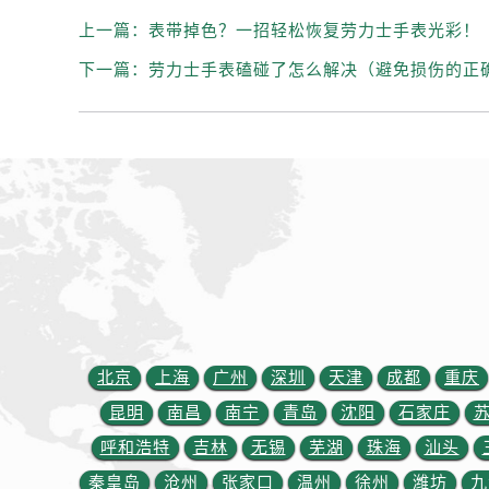
河北省保定市竞秀区朝阳北大街北国
上一篇：
表带掉色？一招轻松恢复劳力士手表光彩！
内蒙古自治区阿拉善盟市左旗土尔扈
内蒙古自治区巴彦淖尔市临河区新华
下一篇：
劳力士手表磕碰了怎么解决（避免损伤的正
内蒙古自治区包头市青山区幸福路甲
内蒙古自治区赤峰市红山区哈达街劳
内蒙古自治区鄂尔多斯市东胜区伊金
内蒙古自治区呼伦贝尔市海拉尔区中
内蒙古自治区通辽市科尔沁区明仁大
内蒙古自治区乌海市海勃湾区人民南
内蒙古自治区乌兰察布市集宁区恩和
内蒙古自治区锡林郭勒盟市锡林浩特
内蒙古自治区兴安盟市乌兰浩特市兴
山西省大同市平城区迎宾街劳力士售
北京
上海
广州
深圳
天津
成都
重庆
山西省晋城市城区黄华街劳力士售后
昆明
南昌
南宁
青岛
沈阳
石家庄
山西省晋中市榆次区顺城街劳力士售
呼和浩特
吉林
无锡
芜湖
珠海
汕头
山西省临汾市尧都区解放路劳力士售
秦皇岛
沧州
张家口
温州
徐州
潍坊
九