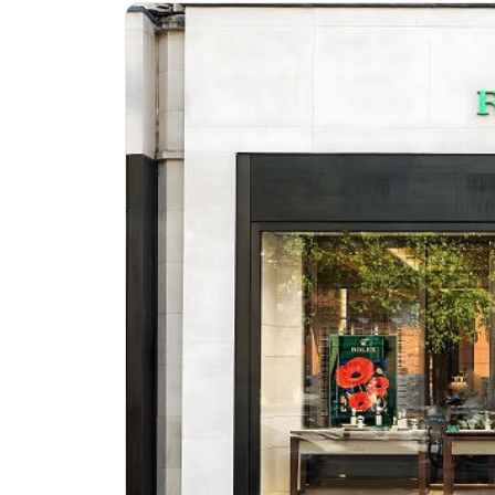
金华市金东区东市南街777号金华万达
绍兴市越城区胜利东路379号世茂天
嘉兴市南湖区广益路705号嘉兴世界贸
南昌市红谷滩新区红谷中大道998号
济南市历下区经十路11111号华润中
广州市天河区天河路230号万菱汇国
广州市越秀区环市东路371-375号
深圳市罗湖区深南东路5001号华润大
惠州市惠城区江北文昌一路7号华贸大
厦门市思明区湖滨东路95号华润大厦写
福州市鼓楼区五四路128-1号恒力城
成都市锦江区人民东路6号SAC东原中
重庆市江北区观音桥步行街2号融恒时
长沙市芙蓉区定王台街道建湘路393
郑州市二七区铭功路10号华润大厦写字
太原市迎泽区解放路15号亨得利名