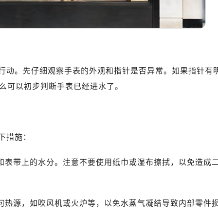
表服务中心（品牌授权店）1层整层（需提前预约）
表服务中心（品牌授权店）1层整层（需提前预约）
（CCMALL）C座17层17-B（需提前预约）
10层1015室（需提前预约）
心T2座写字楼29层03室（需提前预约）
行动。先仔细观察手表的外观和指针是否异常。如果指针有
厦7层G室（需提前预约）
心C座12层1205室（需提前预约）
么可以初步判断手表已经进水了。
中心T1写字楼9层907室（需提前预约）
写字楼1座11层1104室（需提前预约）
楼16层1603室（需提前预约）
下措施：
中心办公楼C座22层08室（需提前预约）
大厦38层09室（需提前预约）
面和表带上的水分。注意不要使用纸巾或湿布擦拭，以免造成
楼1224室（需提前预约）
大厦B座12楼03室（需提前预约）
心写字楼A座7楼709室（需提前预约）
任何热源，如吹风机或火炉等，以免水蒸气凝结导致内部零件
2层04室（需提前预约）