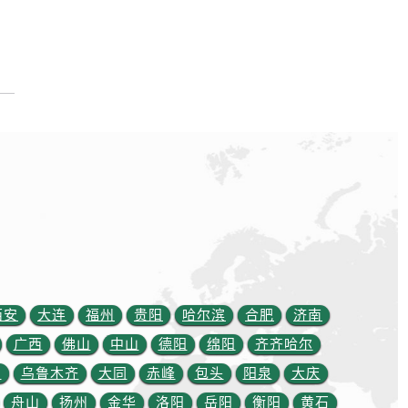
西安
大连
福州
贵阳
哈尔滨
合肥
济南
广西
佛山
中山
德阳
绵阳
齐齐哈尔
川
乌鲁木齐
大同
赤峰
包头
阳泉
大庆
舟山
扬州
金华
洛阳
岳阳
衡阳
黄石