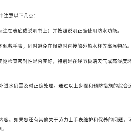
士售后服务中心（需提前预约）
士售后服务中心（需提前预约）
中注意以下几点：
士售后服务中心（需提前预约）
力士售后服务中心（需提前预约）
常标注在表底或说明书上）并按照说明正确使用防水功能。
力士售后服务中心（需提前预约）
路交叉口劳力士售后服务中心（需提前预约）
境下佩戴手表；同时避免在佩戴时直接触碰热水杯等高温物品
售后服务中心（需提前预约）
售后服务中心（需提前预约）
要定期检查密封性是否完好，特别是在经历极端天气或高湿度
售后服务中心（需提前预约）
后服务中心（需提前预约）
售后服务中心（需提前预约）
外进水仍需及时正确处理。通过以上步骤和预防措施的综合
力士售后服务中心（需提前预约）
经街交汇处劳力士售后服务中心（需提前预约）
售后服务中心（需提前预约）
劳力士售后服务中心（需提前预约）
内容。如果您还有其他关于劳力士手表维护和保养的问题，
后服务中心（需提前预约）
务。