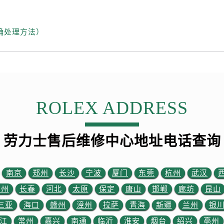
先天下劳力士售后服务中心（需提前预约）
特大街劳力士售后服务中心（需提前预约）
街劳力士售后服务中心（需提前预约）
确处理方法）
3号王府井百货名表维修劳力士售后服务中心（需提前预约）
力士售后服务中心（需提前预约）
霍洛街劳力士售后服务中心（需提前预约）
央街劳力士售后服务中心（需提前预约）
街劳力士售后服务中心（需提前预约）
ROLEX ADDRESS
路劳力士售后服务中心（需提前预约）
大街劳力士售后服务中心（需提前预约）
劳力士售后维修中心地址电话查询
市光明街与额尔敦路交叉口劳力士售后服务中心（需提前预约）
安大街劳力士售后服务中心（需提前预约）
后服务中心（需提前预约）
南京
郑州
长沙
宁波
厦门
东莞
杭州
武汉
服务中心（需提前预约）
苏州
长春
河北
太原
保定
唐山
邯郸
廊坊
昆山
后服务中心（需提前预约）
三亚
海口
赣州
漳州
拉萨
青海
新疆
兰州
银
后服务中心（需提前预约）
江
常州
嘉兴
南通
临沂
淮安
烟台
绍兴
亳州