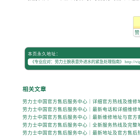
辽宁省鞍山市铁东区站前街劳力士售
辽宁省本溪市平山区胜利路劳力士售
辽宁省朝阳市双塔区新华路劳力士售
辽宁省丹东市振兴区七经街劳力士售
赞
辽宁省抚顺市新抚区东一路劳力士售
辽宁省阜新市海州区解放大街劳力士
本页永久地址：
辽宁省葫芦岛市连山区中央路劳力士
辽宁省锦州市古塔区中央大街劳力士
辽宁省辽阳市白塔区新运大街劳力士
辽宁省盘锦市兴隆台区石油大街劳力
相关文章
辽宁省铁岭市银州区南马路劳力士售
辽宁省营口市站前区市府路与渤海大
辽宁省沈阳市沈河区中街路137号亨
辽宁省沈阳市沈河区中街路83号亨
北京市朝阳区建国门外大街甲6号华熙
北京市东城区东长安街1号王府井东方