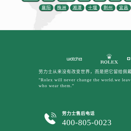
山西省吕梁市离石区永宁中路与建设
襄阳
株洲
湘潭
十堰
荆州
宜昌
山西省朔州市朔城区怡西路与鄯阳西
山西省忻州市忻府区和平东街与七一
山西省阳泉市郊区平阳东街与新城大
山西省运城市盐湖区河东街劳力士售
山西省长治市潞州区英雄中路劳力士
山西省太原市迎泽区迎泽街道解放路
天津市和平区赤峰道136号天津国际
安徽省安庆市迎江区人民路劳力士售
劳力士从来没有改变世界，而是把它留给佩
安徽省蚌埠市蚌山区淮河路劳力士售
"Rolex will never change the world.we leave
安徽省亳州市谯城区魏武大道劳力士
who wear them.”
安徽省池州市贵池区长江路劳力士售
安徽省滁州市琅琊区南谯北路劳力士
安徽省阜阳市颍州区颍州北路劳力士
劳力士售后电话
安徽省淮北市相山区淮海路劳力士售
400-805-0023
安徽省淮南市田家庵区国庆中路劳力