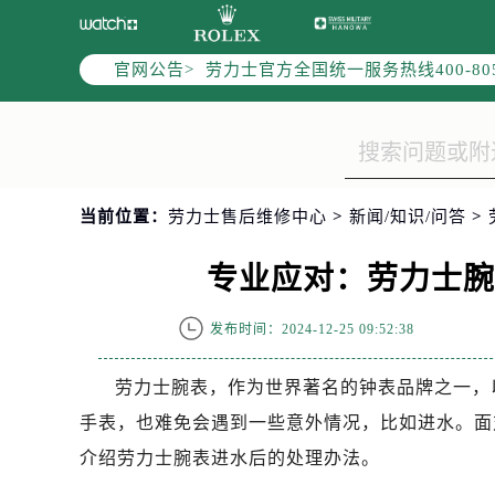
2026年7月劳力士全国官方售后客户服务热
劳力士官方全国统一服务热线400-8
官网公告>
2026年7月劳力士售后服务中心最新
北京市东城区东长安街1号东方广场写
北京市朝阳区建国门外大街甲6号华熙
天津市和平区赤峰道136号天津国际金
上海市徐汇区虹桥路3号港汇中心写字楼
当前位置：
劳力士售后维修中心
>
新闻/知识/问答
>
上海市黄浦区南京东路299号宏伊国
南京市秦淮区中山南路1号（新街口）
专业应对：劳力士
常州市新北区龙锦路1590号现代传媒
徐州市鼓楼区淮海东路29号苏宁广场I
发布时间：2024-12-25 09:52:38
扬州市邗江区国展路29号星耀天地写字
盐城市盐都区世纪大道5号盐城金融城写
劳力士腕表，作为世界著名的钟表品牌之一，
泰州市海陵区永定东路399号置地商
手表，也难免会遇到一些意外情况，比如进水。面
宁波市江北区大闸南路500号来福士广
介绍劳力士腕表进水后的处理办法。
杭州市上城区钱江路1366号华润大厦