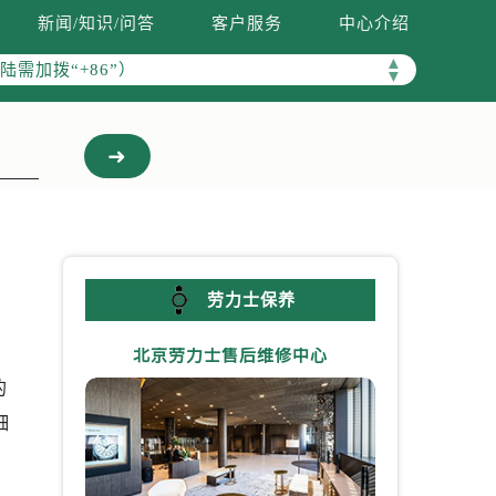
新闻/知识/问答
客户服务
中心介绍
需加拨“+86”）
▲
▼
劳力士保养
北京劳力士售后维修中心
上海劳力
的
细