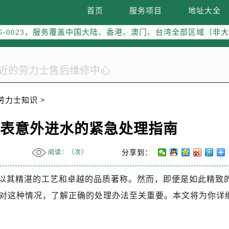
线：400-805-0023
首页
服务项目
地址大全
05-0023，服务覆盖中国大陆、香港、澳门、台湾全部区域（非大陆
网点地址：
字楼W3座6层602室（需提前预约）
国际中心写字楼D座11层1102室（需提前预约）
融中心写字楼26层2603室（需提前预约）
2座37层3705室（需提前预约）
劳力士知识
>
际广场写字楼8层806室（需提前预约）
南京中心写字楼22层C1-1室（需提前预约）
腕表意外进水的紧急处理指南
中心写字楼5号楼10层1008室（需提前预约）
FC国际金融中心写字楼35层3508室（需提前预约）
阅读：（
次）
分享到：
楼1号楼18层1803室（需提前预约）
字楼1号楼16层1604室（需提前预约）
以其精湛的工艺和卓越的品质著称。然而，即便是如此精致
务中心东塔写字楼（华润万象城）17层1706室（需提前预约）
对这种情况，了解正确的处理办法至关重要。本文将为你详
场办公楼20层2009室（需提前预约）
写字楼A座5层503-5室（需提前预约）