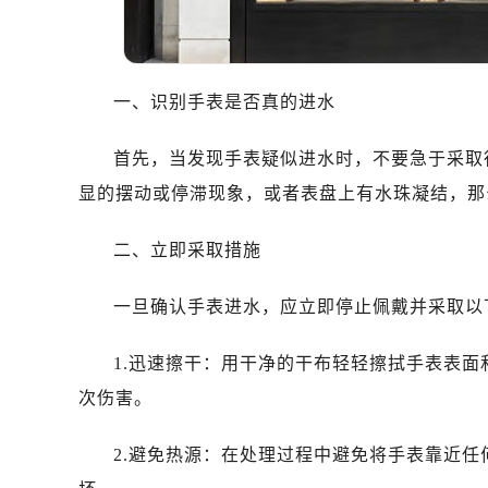
沈阳市沈河区中街路137号亨得利名
沈阳市沈河区中街路83号亨得利名
乌鲁木齐市天山区红山路26号时代广场
温州市鹿城区锦绣路1067号置信广场
一、识别手表是否真的进水
哈尔滨市道里区友谊西路600号富力中
首先，当发现手表疑似进水时，不要急于采取
大连市中山区人民路15号国际金融大
佛山市禅城区季华五路57号万科金融中
显的摆动或停滞现象，或者表盘上有水珠凝结，那
东莞市东城街道鸿福东路1号民盈国贸
二、立即采取措施
无锡市梁溪区人民中路139号恒隆广场
南通市崇川区工农路57号圆融广场写字
一旦确认手表进水，应立即停止佩戴并采取以
苏州市苏州工业园区星港街199号苏州
武汉市江汉区解放大道686号世界贸易
1.迅速擦干：用干净的干布轻轻擦拭手表表
南宁市青秀区金湖路59号地王大厦12
次伤害。
合肥市蜀山区潜山路111号万象城华润
泉州市丰泽区宝洲路729号浦西万达中
2.避免热源：在处理过程中避免将手表靠近
青岛市南区山东路6号华润大厦B座2