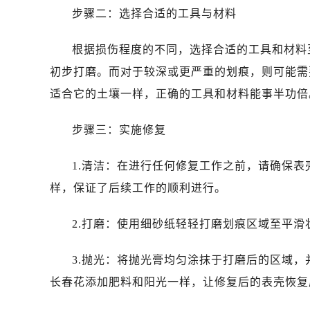
唐山市路南区新华东道100号万达广场
步骤二：选择合适的工具与材料
台州市椒江区东海大道1800号腾达中
内蒙古自治区呼和浩特市玉泉区大学西
根据损伤程度的不同，选择合适的工具和材料
甘肃省兰州市七里河区西津西路16号兰
初步打磨。而对于较深或更严重的划痕，则可能需
重庆市解放碑渝中区民权路28号英利
适合它的土壤一样，正确的工具和材料能事半功倍
黑龙江省大庆市萨尔图区会战大街劳
黑龙江省鹤岗市向阳区红军路劳力士
步骤三：实施修复
黑龙江省黑河市爱辉区中央街劳力士
黑龙江省鸡西市鸡冠区红军路劳力士
1.清洁：在进行任何修复工作之前，请确保
黑龙江省佳木斯市向阳区长安路劳力
样，保证了后续工作的顺利进行。
黑龙江省牡丹江市东安区太平路劳力
黑龙江省七台河市桃山区大同街劳力
2.打磨：使用细砂纸轻轻打磨划痕区域至平
黑龙江省齐齐哈尔市龙沙区龙华路劳
黑龙江省双鸭山市尖山区新兴大街劳
3.抛光：将抛光膏均匀涂抹于打磨后的区域
黑龙江省绥化市北林区新华街与康庄
长春花添加肥料和阳光一样，让修复后的表壳恢复
黑龙江省伊春市伊美区通河路劳力士