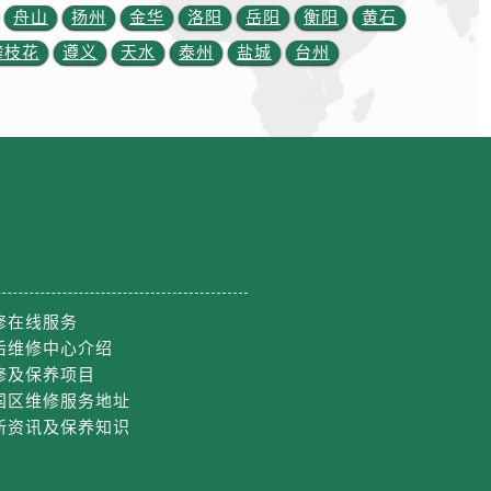
舟山
扬州
金华
洛阳
岳阳
衡阳
黄石
攀枝花
遵义
天水
泰州
盐城
台州
修在线服务
后维修中心介绍
修及保养项目
国区维修服务地址
新资讯及保养知识