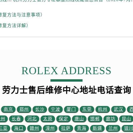
街劳力士售后服务中心（需提前预约）
路劳力士售后服务中心（需提前预约）
修复方法与注意事项）
大街劳力士售后服务中心（需提前预约）
修复方法详解）
市光明街与额尔敦路交叉口劳力士售后服务中心（需提前预约）
安大街劳力士售后服务中心（需提前预约）
后服务中心（需提前预约）
服务中心（需提前预约）
后服务中心（需提前预约）
ROLEX ADDRESS
后服务中心（需提前预约）
街交叉口劳力士售后服务中心（需提前预约）
街交汇处劳力士售后服务中心（需提前预约）
劳力士售后维修中心地址电话查询
南路交叉口劳力士售后服务中心（需提前预约）
道交叉口劳力士售后服务中心（需提前预约）
南京
郑州
长沙
宁波
厦门
东莞
杭州
武汉
后服务中心（需提前预约）
售后服务中心（需提前预约）
苏州
长春
河北
太原
保定
唐山
邯郸
廊坊
昆山
15号亨得利名表维修授权店3楼劳力士售后服务中心（需提前预
三亚
海口
赣州
漳州
拉萨
青海
新疆
兰州
银