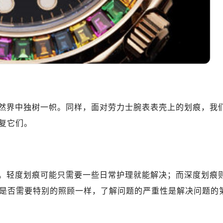
中心T1写字楼9层907室（需提前预约）
写字楼1座11层1104室（需提前预约）
楼16层1603室（需提前预约）
中心办公楼C座22层08室（需提前预约）
大厦38层09室（需提前预约）
楼1224室（需提前预约）
大厦B座12楼03室（需提前预约）
心写字楼A座7楼709室（需提前预约）
然界中独树一帜。同样，面对劳力士腕表表壳上的划痕，我
2层04室（需提前预约）
复它们。
心A座907室（需提前预约）
A座(旺进大厦)18层09室（需提前预约）
国际金融中心14楼14D（需提前预约）
广场写字楼10层06室（需提前预约）
。轻度划痕可能只需要一些日常护理就能解决；而深度划痕
心写字楼B座13层07室（需提前预约）
是否需要特别的照顾一样，了解问题的严重性是解决问题的
安国际中心E座6楼10室（需提前预约）
B座17层1707室（需提前预约）