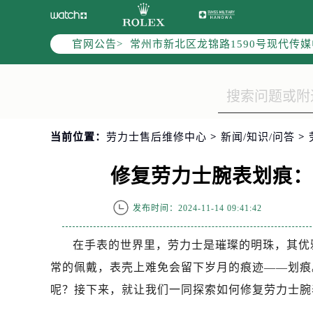
上海市黄浦区南京东路299号宏伊国
南京市秦淮区中山南路1号（新街口）
官网公告>
常州市新北区龙锦路1590号现代传媒
徐州市鼓楼区淮海东路29号苏宁广场I
扬州市邗江区国展路29号星耀天地写字
盐城市盐都区世纪大道5号盐城金融城写
泰州市海陵区永定东路399号置地商
当前位置：
劳力士售后维修中心
>
新闻/知识/问答
>
宁波市江北区大闸南路500号来福士广
杭州市上城区钱江路1366号华润大厦
修复劳力士腕表划痕
金华市金东区东市南街777号金华万达
绍兴市越城区胜利东路379号世茂天
发布时间：2024-11-14 09:41:42
嘉兴市南湖区广益路705号嘉兴世界贸
南昌市红谷滩新区红谷中大道998号
在手表的世界里，劳力士是璀璨的明珠，其优
济南市历下区经十路11111号华润中
常的佩戴，表壳上难免会留下岁月的痕迹——划痕
广州市天河区天河路230号万菱汇国
呢？接下来，就让我们一同探索如何修复劳力士腕
广州市越秀区环市东路371-375号