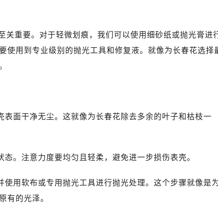
写字楼A座10层1002室（需提前预约）
心东1幢20楼2002室（需提前预约）
街70号华润万象城写字楼（鄂尔多斯大厦）23层2326室（需
至关重要。对于轻微划痕，我们可以使用细砂纸或抛光膏进
州中心写字楼21层2102室（需提前预约）
要使用到专业级别的抛光工具和修复液。就像为长春花选择
国际金融中心写字楼20层01室（需提前预约）
。
力士售后服务中心（需提前预约）
售后服务中心（需提前预约）
售后服务中心（需提前预约）
售后服务中心（需提前预约）
表壳表面干净无尘。这就像为长春花除去多余的叶子和枯枝一
士售后服务中心（需提前预约）
士售后服务中心（需提前预约）
士售后服务中心（需提前预约）
滑状态。注意力度要均匀且轻柔，避免进一步损伤表壳。
力士售后服务中心（需提前预约）
力士售后服务中心（需提前预约）
，并使用软布或专用抛光工具进行抛光处理。这个步骤就像是
路交叉口劳力士售后服务中心（需提前预约）
原有的光泽。
售后服务中心（需提前预约）