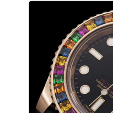
深圳市罗湖区深南东路5001号华润大
惠州市惠城区江北文昌一路7号华贸大
厦门市思明区湖滨东路95号华润大厦写
福州市鼓楼区五四路128-1号恒力城
成都市锦江区人民东路6号SAC东原中
重庆市江北区观音桥步行街2号融恒时
长沙市芙蓉区定王台街道建湘路393
郑州市二七区铭功路10号华润大厦写字
太原市迎泽区解放路15号亨得利名
沈阳市沈河区中街路137号亨得利名
沈阳市沈河区中街路83号亨得利名
乌鲁木齐市天山区红山路26号时代广场
温州市鹿城区锦绣路1067号置信广场
哈尔滨市道里区友谊西路600号富力中
大连市中山区人民路15号国际金融大
佛山市禅城区季华五路57号万科金融中