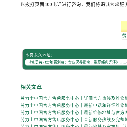
辽宁省锦州市古塔区中央大街劳力士
以拨打页面400电话进行咨询，我们将竭诚为您服
辽宁省辽阳市白塔区新运大街劳力士
辽宁省盘锦市兴隆台区石油大街劳力
辽宁省铁岭市银州区南马路劳力士售
辽宁省营口市站前区市府路与渤海大
赞
辽宁省沈阳市沈河区中街路137号亨
辽宁省沈阳市沈河区中街路83号亨
本页永久地址：
北京市朝阳区建国门外大街甲6号华熙
北京市东城区东长安街1号王府井东方
河北省保定市竞秀区朝阳北大街北国
内蒙古自治区阿拉善盟市左旗土尔扈
相关文章
内蒙古自治区巴彦淖尔市临河区新华
内蒙古自治区包头市青山区幸福路甲
内蒙古自治区赤峰市红山区哈达街劳
内蒙古自治区鄂尔多斯市东胜区伊金
内蒙古自治区呼伦贝尔市海拉尔区中