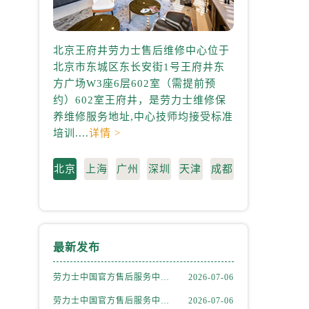
北京王府井劳力士售后维修中心位于
上海港汇国际
北京市东城区东长安街1号王府井东
心位于上海市徐
方广场W3座6层602室（需提前预
中心2座37层3
约）602室王府井，是劳力士维修保
3705室，是
养维修服务地址,中心技师均接受标准
地址,中心技师均
）
培训....
详情 >
情 >
北京
上海
广州
深圳
天津
成都
最新发布
劳力士中国官方售后服务中心｜详细官方热线及维修地址权威信息通知（2026年7月最新）
2026-07-06
劳力士中国官方售后服务中心｜详细地址及售后服务电话权威信息通知（2026年7月最新）
2026-07-06