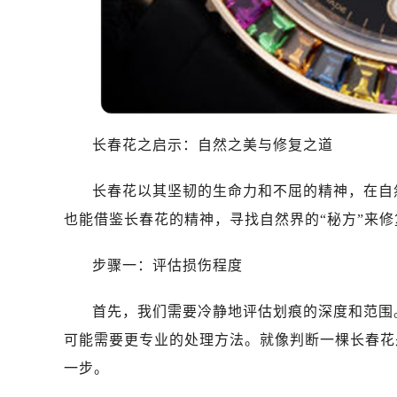
东莞市东城街道鸿福东路1号民盈国贸
无锡市梁溪区人民中路139号恒隆广场
南通市崇川区工农路57号圆融广场写字
苏州市苏州工业园区星港街199号苏州
武汉市江汉区解放大道686号世界贸易
南宁市青秀区金湖路59号地王大厦12
长春花之启示：自然之美与修复之道
合肥市蜀山区潜山路111号万象城华润
泉州市丰泽区宝洲路729号浦西万达中
长春花以其坚韧的生命力和不屈的精神，在自
青岛市南区山东路6号华润大厦B座2
也能借鉴长春花的精神，寻找自然界的“秘方”来修
烟台市芝罘区胜利路139号万达金融中
长春市朝阳区西安大路727号中银大厦
步骤一：评估损伤程度
贵阳市南明区都司高架桥路33号亨特
昆明市盘龙区北京路928号同德昆明
首先，我们需要冷静地评估划痕的深度和范围
石家庄市长安区中山东路39号勒泰中
可能需要更专业的处理方法。就像判断一棵长春花
西安市碑林区南关正街88号华侨城长
一步。
海口市龙华区金贸东路5号海口华润大厦