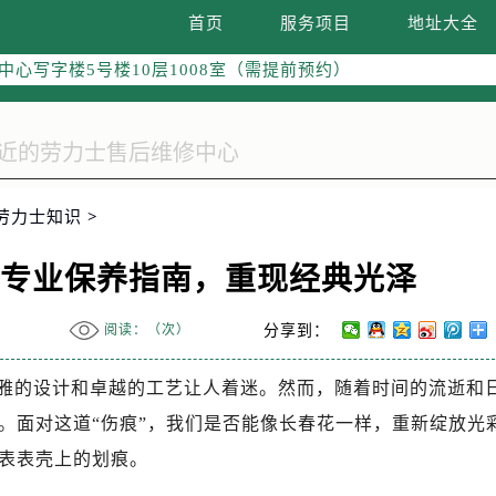
际广场写字楼8层806室（需提前预约）
首页
服务项目
地址大全
南京中心写字楼22层C1-1室（需提前预约）
中心写字楼5号楼10层1008室（需提前预约）
FC国际金融中心写字楼35层3508室（需提前预约）
楼1号楼18层1803室（需提前预约）
字楼1号楼16层1604室（需提前预约）
务中心东塔写字楼（华润万象城）17层1706室（需提前预约）
劳力士知识
>
场办公楼20层2009室（需提前预约）
写字楼A座5层503-5室（需提前预约）
：专业保养指南，重现经典光泽
广场写字楼4号楼22层2209室（需提前预约）
际中心写字楼8层805室（需提前预约）
阅读：（
次）
分享到：
易中心写字楼A座13层1304室（需提前预约）
绿地双子塔（中央广场）A1座办公楼14层07室（需提前预约）
雅的设计和卓越的工艺让人着迷。然而，随着时间的流逝和
心写字楼（万象城）15层1508室（需提前预约）
。面对这道“伤痕”，我们是否能像长春花一样，重新绽放光
际中心写字楼A塔7层704室（需提前预约）
表表壳上的划痕。
世界贸易中心大厦南塔写字楼15层07室（需提前预约）