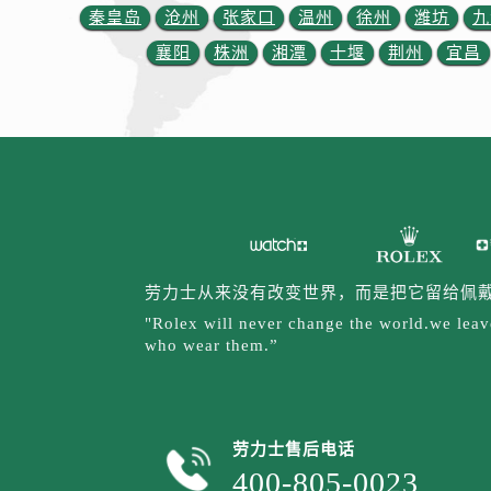
天津市和平区赤峰道136号天津国际
秦皇岛
沧州
张家口
温州
徐州
潍坊
九
安徽省安庆市迎江区人民路劳力士售
襄阳
株洲
湘潭
十堰
荆州
宜昌
安徽省蚌埠市蚌山区淮河路劳力士售
安徽省亳州市谯城区魏武大道劳力士
安徽省池州市贵池区长江路劳力士售
安徽省滁州市琅琊区南谯北路劳力士
安徽省阜阳市颍州区颍州北路劳力士
安徽省淮北市相山区淮海路劳力士售
安徽省淮南市田家庵区国庆中路劳力
安徽省黄山市屯溪区黄山西路劳力士
劳力士从来没有改变世界，而是把它留给佩
安徽省六安市金安区解放中路劳力士
"Rolex will never change the world.we leave
安徽省马鞍山市雨山区湖南西路劳力
who wear them.”
安徽省宿州市埇桥区人民中路劳力士
安徽省铜陵市铜官区石城大道劳力士
安徽省芜湖市镜湖区中山路步行街劳
劳力士售后电话
安徽省宣城市宣州区叠嶂西路劳力士
400-805-0023