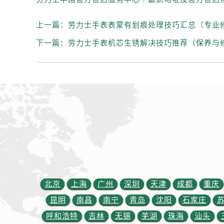
内蒙古自治区通辽市科尔沁区明仁大
内蒙古自治区乌海市海勃湾区人民南
上一篇：
劳力士手表表蒙有划痕处理技巧汇总（专业
内蒙古自治区乌兰察布市集宁区恩和
下一篇：
劳力士手表机芯生锈解决技巧推荐（保养与
内蒙古自治区锡林郭勒盟市锡林浩特
内蒙古自治区兴安盟市乌兰浩特市兴
山西省大同市平城区迎宾街劳力士售
山西省晋城市城区黄华街劳力士售后
山西省晋中市榆次区顺城街劳力士售
山西省临汾市尧都区解放路劳力士售
山西省吕梁市离石区永宁中路与建设
山西省朔州市朔城区怡西路与鄯阳西
山西省忻州市忻府区和平东街与七一
山西省阳泉市郊区平阳东街与新城大
北京
上海
广州
深圳
天津
成都
重庆
山西省运城市盐湖区河东街劳力士售
山西省长治市潞州区英雄中路劳力士
昆明
南昌
南宁
青岛
沈阳
石家庄
山西省太原市迎泽区迎泽街道解放路
呼和浩特
吉林
无锡
芜湖
珠海
汕头