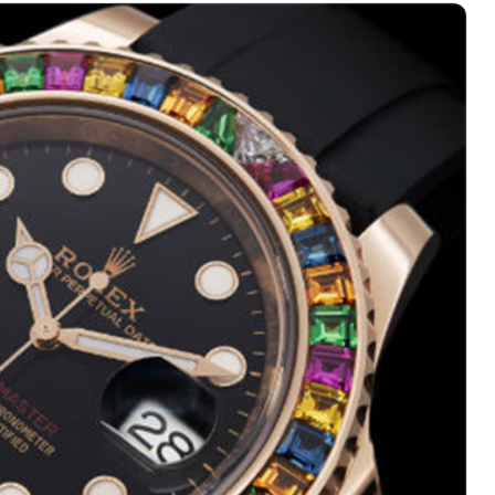
厦写字楼17层1701室（需提前预约）
厦写字楼1座30层05室（需提前预约）
字楼B座11层1104室（需提前预约）
写字楼15层03室（需提前预约）
心写字楼24层2406B室（需提前预约）
代广场写字楼9层902室（需提前预约）
号世茂环球金融中心写字楼（芙蓉广场）10层13室（需提前预约
楼29层2905室（需提前预约）
表服务中心（品牌授权店）3层整层（需提前预约）
表服务中心（品牌授权店）1层整层（需提前预约）
表服务中心（品牌授权店）1层整层（需提前预约）
（CCMALL）C座17层17-B（需提前预约）
10层1015室（需提前预约）
心T2座写字楼29层03室（需提前预约）
厦7层G室（需提前预约）
心C座12层1205室（需提前预约）