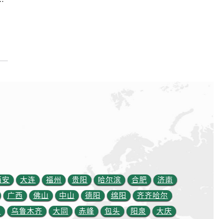
西安
大连
福州
贵阳
哈尔滨
合肥
济南
广西
佛山
中山
德阳
绵阳
齐齐哈尔
约）
川
乌鲁木齐
大同
赤峰
包头
阳泉
大庆