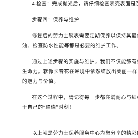
吉林省白城市洮北区明仁南街劳力士
4.检查：完成抛光后，请仔细检查表壳表面
吉林省白山市浑江区浑江大街劳力士
吉林省吉林市船营区河南街劳力士售
步骤四：保养与维护
吉林省辽源市龙山区人民大街劳力士
修复后的劳力士腕表需要定期保养以保持其最
吉林省梅河口市新华街道梅河大街劳
吉林省四平市铁东区紫气大路与南九
油、检查防水性能等都是必要的维护工作。
吉林省松原市宁江区五环大街劳力士
通过上述步骤的实施与维护，我们不仅能够有
吉林省通化市东昌区环通乡江南大街
吉林省延边市延吉市解放路劳力士售
生命力。就像长春花在逆境中依然绽放出美丽一样
辽宁省鞍山市铁东区站前街劳力士售
的魅力与价值。
辽宁省本溪市平山区胜利路劳力士售
辽宁省朝阳市双塔区新华路劳力士售
在这个过程中，请记得每一步都充满耐心与细
辽宁省丹东市振兴区七经街劳力士售
于自己的“璀璨”时刻！
辽宁省抚顺市新抚区东一路劳力士售
辽宁省阜新市海州区解放大街劳力士
辽宁省葫芦岛市连山区中央路劳力士
以上就是
劳力士保养服务中心
为您分享的精彩