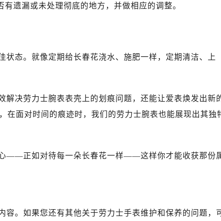
售后服务中心（需提前预约）
是否有遗漏或未处理彻底的地方，并做相应的调整。
售后服务中心（需提前预约）
后服务中心（需提前预约）
售后服务中心（需提前预约）
佳状态。就像定期给长春花浇水、施肥一样，定期清洁、上
力士售后服务中心（需提前预约）
经街交汇处劳力士售后服务中心（需提前预约）
售后服务中心（需提前预约）
效解决劳力士腕表表壳上的划痕问题，还能让爱表焕发出新
劳力士售后服务中心（需提前预约）
后服务中心（需提前预约）
，在面对时间的痕迹时，我们的劳力士腕表也能展现出其独
后服务中心（需提前预约）
后服务中心（需提前预约）
后服务中心（需提前预约）
心——正如对待每一朵长春花一样——这样你才能收获那份
后服务中心（需提前预约）
后服务中心（需提前预约）
售后服务中心（需提前预约）
售后服务中心（需提前预约）
内容。如果您还有其他关于劳力士手表维护和保养的问题，