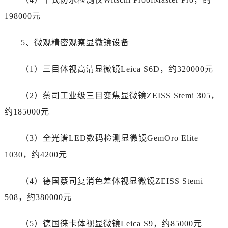
新疆维吾尔自治区哈密市伊州区建国北路劳力士售后服务中心（需提前预约）
198000元
新疆维吾尔自治区和田市和田市北京西路劳力士售后服务中心（需提前预约）
新疆维吾尔自治区胡杨河市胡杨河市胡杨路劳力士售后服务中心（需提前预约）
5、微观精密观察显微镜设备
新疆维吾尔自治区霍尔果斯市亚欧北路劳力士售后服务中心（需提前预约）
新疆维吾尔自治区喀什市解放北路劳力士售后服务中心（需提前预约）
（1）三目体视高清显微镜Leica S6D，约320000元
新疆维吾尔自治区可克达拉市幸福路劳力士售后服务中心（需提前预约）
新疆维吾尔自治区克拉玛依市克拉玛依区友谊路劳力士售后服务中心（需提前预约）
（2）蔡司工业级三目变焦显微镜ZEISS Stemi 305，
新疆维吾尔自治区库车市库车市文化东路劳力士售后服务中心（需提前预约）
约185000元
新疆维吾尔自治区库尔勒市库尔勒市人民东路劳力士售后服务中心（需提前预约）
新疆维吾尔自治区奎屯市团结西街劳力士售后服务中心（需提前预约）
（3）全光谱LED数码检测显微镜GemOro Elite
新疆维吾尔自治区昆玉市昆泉街劳力士售后服务中心（需提前预约）
1030，约4200元
新疆维吾尔自治区沙湾市三道河子镇世纪大道南路劳力士售后服务中心（需提前预约）
新疆维吾尔自治区石河子市北二路劳力士售后服务中心（需提前预约）
（4）德国蔡司复消色差体视显微镜ZEISS Stemi
新疆维吾尔自治区双河市光明路劳力士售后服务中心（需提前预约）
508，约380000元
新疆维吾尔自治区塔城市塔城地区闻琴路劳力士售后服务中心（需提前预约）
新疆维吾尔自治区铁门关市兴疆路劳力士售后服务中心（需提前预约）
（5）德国徕卡体视显微镜Leica S9，约85000元