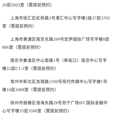
石家庄市长安区中山东路39号勒泰中心写字楼B座13层07室（需提前预约）
26层2603室（需提前预约）
西安市碑林区南关正街88号华侨城长安国际中心E座6楼10室（需提前预约）
海口市龙华区金贸东路5号海口华润大厦B座17层1707室（需提前预约）
上海市徐汇区虹桥路3号港汇中心写字楼2座37层3705
唐山市路南区新华东道100号万达广场写字楼A座10层1002室（需提前预约）
室（需提前预约）
台州市椒江区东海大道1800号腾达中心东1幢20楼2002室（需提前预约）
内蒙古自治区呼和浩特市玉泉区大学西街70号华润万象城写字楼（鄂尔多斯大厦）23层2326室（需提前预约）
上海市黄浦区南京东路299号宏伊国际广场写字楼8层
甘肃省兰州市七里河区西津西路16号兰州中心写字楼21层2102室（需提前预约）
806室（需提前预约）
黑龙江省大庆市萨尔图区会战大街劳力士售后服务中心（需提前预约）
黑龙江省鹤岗市向阳区红军路劳力士售后服务中心（需提前预约）
南京市秦淮区中山南路1号（新街口）南京中心写字
黑龙江省黑河市爱辉区中央街劳力士售后服务中心（需提前预约）
楼22层C1-1室（需提前预约）
黑龙江省鸡西市鸡冠区红军路劳力士售后服务中心（需提前预约）
黑龙江省佳木斯市向阳区长安路劳力士售后服务中心（需提前预约）
常州市新北区龙锦路1590号现代传媒中心写字楼5号
黑龙江省牡丹江市东安区太平路劳力士售后服务中心（需提前预约）
楼10层1008室（需提前预约）
黑龙江省七台河市桃山区大同街劳力士售后服务中心（需提前预约）
黑龙江省齐齐哈尔市龙沙区龙华路劳力士售后服务中心（需提前预约）
徐州市鼓楼区淮海东路29号苏宁广场IFC国际金融中
黑龙江省双鸭山市尖山区新兴大街劳力士售后服务中心（需提前预约）
心写字楼35层3508室（需提前预约）