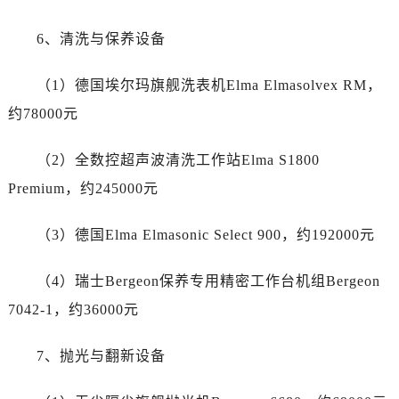
新疆维吾尔自治区图木舒克市图木舒克市中兴街劳力士售后服务中心（需提前预约）
新疆维吾尔自治区吐鲁番市高昌区文化中路文化中路劳力士售后服务中心（需提前预约）
6、清洗与保养设备
新疆维吾尔自治区乌苏市乌鲁木齐北路劳力士售后服务中心（需提前预约）
新疆维吾尔自治区五家渠市长征西街劳力士售后服务中心（需提前预约）
（1）德国埃尔玛旗舰洗表机Elma Elmasolvex RM，
新疆维吾尔自治区新星市东风路劳力士售后服务中心（需提前预约）
约78000元
新疆维吾尔自治区伊宁市解放西路劳力士售后服务中心（需提前预约）
贵州省安顺市西秀区中华南路劳力士售后服务中心（需提前预约）
（2）全数控超声波清洗工作站Elma S1800
贵州省毕节市七星关区松山路劳力士售后服务中心（需提前预约）
Premium，约245000元
贵州省六盘水市钟山区钟山大道劳力士售后服务中心（需提前预约）
贵州省黔东南苗族侗族自治州凯里市北京西路劳力士售后服务中心（需提前预约）
（3）德国Elma Elmasonic Select 900，约192000元
贵州省黔西南布依族苗族自治州兴义市大道与桔香路交汇处劳力士售后服务中心（需提前预约）
（4）瑞士Bergeon保养专用精密工作台机组Bergeon
贵州省铜仁市碧江区民主路劳力士售后服务中心（需提前预约）
贵州省遵义市红花岗区共青大道与嵩山路交叉口劳力士售后服务中心（需提前预约）
7042-1，约36000元
四川省阿坝州市马尔康市团结街劳力士售后服务中心（需提前预约）
7、抛光与翻新设备
四川省巴中市巴州区江北大道劳力士售后服务中心（需提前预约）
四川省成都市锦江区人民东路6号SAC东原中心24层2406B室劳力士售后服务中心（需提前预约）