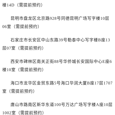
广东省河源市源城区越王大道劳力士售后服务中心（需提前预约）
楼14D（需提前预约）
广东省惠州市惠城区江北文昌一路7号华贸大厦1座30层3005室劳力士售后服务中心（需提前预约）
广东省江门市蓬江区广场西路劳力士售后服务中心（需提前预约）
昆明市盘龙区北京路928号同德昆明广场写字楼10层
广东省揭阳市榕城进贤门步行街劳力士售后服务中心（需提前预约）
06室（需提前预约）
广东省茂名市电白区水东街道迎宾大道劳力士售后服务中心（需提前预约）
广东省梅州市梅江区金燕大道劳力士售后服务中心（需提前预约）
石家庄市长安区中山东路39号勒泰中心写字楼B座13
广东省清远市清城区湖西路劳力士售后服务中心（需提前预约）
层07室（需提前预约）
广东省汕头市龙湖区长平路劳力士售后服务中心（需提前预约）
广东省汕尾市城区香洲街道园林社区翠园街劳力士售后服务中心（需提前预约）
西安市碑林区南关正街88号华侨城长安国际中心E座6
广东省韶关市武江区芙蓉新区与老城中心交汇处劳力士售后服务中心（需提前预约）
楼10室（需提前预约）
广东省深圳市罗湖区深南东路5001号华润大厦17层1701室劳力士售后服务中心（需提前预约）
广东省阳江市江城区东风一路劳力士售后服务中心（需提前预约）
海口市龙华区金贸东路5号海口华润大厦B座17层1707
广东省云浮市云城区金山路劳力士售后服务中心（需提前预约）
室（需提前预约）
广东省湛江市赤坎区观海北路劳力士售后服务中心（需提前预约）
广东省肇庆市端州区信安大道与砚都大道交汇处劳力士售后服务中心（需提前预约）
唐山市路南区新华东道100号万达广场写字楼A座10层
广西壮族自治区百色市右江区中山二路劳力士售后服务中心（需提前预约）
1002室（需提前预约）