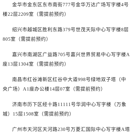
辽宁省阜新市海州区解放大街劳力士售后服务中心（需提前预约）
金华市金东区东市南街777号金华万达广场写字楼4号
辽宁省葫芦岛市连山区中央路劳力士售后服务中心（需提前预约）
楼22层2209室（需提前预约）
辽宁省锦州市古塔区中央大街劳力士售后服务中心（需提前预约）
辽宁省辽阳市白塔区新运大街劳力士售后服务中心（需提前预约）
绍兴市越城区胜利东路379号世茂天际中心写字楼8层
辽宁省盘锦市兴隆台区石油大街劳力士售后服务中心（需提前预约）
805室（需提前预约）
辽宁省铁岭市银州区南马路劳力士售后服务中心（需提前预约）
辽宁省营口市站前区市府路与渤海大街交叉口劳力士售后服务中心（需提前预约）
嘉兴市南湖区广益路705号嘉兴世界贸易中心写字楼A
辽宁省沈阳市沈河区中街路137号亨得利名表维修授权店1楼劳力士售后服务中心（需提前预约）
座13层1304室（需提前预约）
辽宁省沈阳市沈河区中街路83号亨得利名表维修授权店1楼劳力士售后服务中心（需提前预约）
北京市朝阳区建国门外大街甲6号华熙国际中心D座11层1102室劳力士售后服务中心（需提前预约）
南昌市红谷滩新区红谷中大道998号绿地双子塔（中
北京市东城区东长安街1号王府井东方广场W3座6层602室劳力士售后服务中心（需提前预约）
央广场）A1座办公楼14层07室（需提前预约）
河北省保定市竞秀区朝阳北大街北国先天下劳力士售后服务中心（需提前预约）
内蒙古自治区阿拉善盟市左旗土尔扈特大街劳力士售后服务中心（需提前预约）
济南市历下区经十路11111号华润中心写字楼（万象
内蒙古自治区巴彦淖尔市临河区新华街劳力士售后服务中心（需提前预约）
城）15层1508室（需提前预约）
内蒙古自治区包头市青山区幸福路甲3号王府井百货名表维修劳力士售后服务中心（需提前预约）
内蒙古自治区赤峰市红山区哈达街劳力士售后服务中心（需提前预约）
广州市天河区天河路230号万菱汇国际中心写字楼A塔