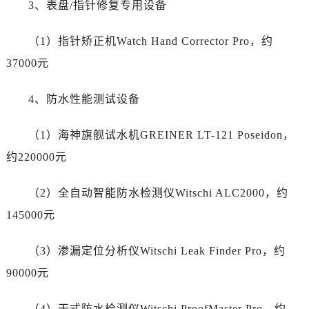
3、表盘/指针修复专用设备
陕西省商洛市商州区州城街劳力士售后服务中心（需提前预约）
陕西省铜川市王益区红旗街劳力士售后服务中心（需提前预约）
（1）指针矫正机Watch Hand Corrector Pro，约
陕西省渭南市临渭区东风大街劳力士售后服务中心（需提前预约）
37000元
陕西省咸阳市秦都区沣西新城统一西路与白马河路交汇处劳力士售后服务中心（需提前预约）
陕西省延安市宝塔区中心街劳力士售后服务中心（需提前预约）
4、防水性能测试设备
陕西省榆林市榆阳区长兴路劳力士售后服务中心（需提前预约）
新疆维吾尔自治区阿克苏市东大街劳力士售后服务中心（需提前预约）
（1）海神旗舰试水机GREINER LT-121 Poseidon，
新疆维吾尔自治区阿拉尔市胜利大道劳力士售后服务中心（需提前预约）
约220000元
新疆维吾尔自治区阿拉山口市友好路劳力士售后服务中心（需提前预约）
新疆维吾尔自治区阿勒泰市解放路劳力士售后服务中心（需提前预约）
（2）全自动智能防水检测仪Witschi ALC2000，约
新疆维吾尔自治区阿图什市光明路劳力士售后服务中心（需提前预约）
145000元
新疆维吾尔自治区白杨市军垦路劳力士售后服务中心（需提前预约）
新疆维吾尔自治区北屯市团结路劳力士售后服务中心（需提前预约）
（3）渗漏定位分析仪Witschi Leak Finder Pro，约
新疆维吾尔自治区博乐市博乐市北京路劳力士售后服务中心（需提前预约）
90000元
新疆维吾尔自治区昌吉市延安北路劳力士售后服务中心（需提前预约）
新疆维吾尔自治区阜康市博峰路劳力士售后服务中心（需提前预约）
（4）干式防水检测仪Witschi ProofMaster Pro，约