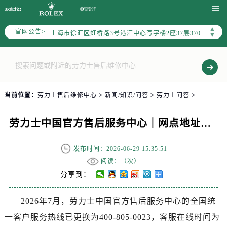
北京市朝阳区建国门外大街甲6号华熙国际中心写字楼D座11层1102室（需提前预约）

天津市和平区赤峰道136号天津国际金融中心写字楼26层2603室（需提前预约）
▲
官网公告>
上海市徐汇区虹桥路3号港汇中心写字楼2座37层3705室（需提前预约）
▼
上海市黄浦区南京东路299号宏伊国际广场写字楼8层806室（需提前预约）
南京市秦淮区中山南路1号（新街口）南京中心写字楼22层C1-1室（需提前预约）
常州市新北区龙锦路1590号现代传媒中心写字楼5号楼10层1008室（需提前预约）
徐州市鼓楼区淮海东路29号苏宁广场IFC国际金融中心写字楼35层3508室（需提前预约）
当前位置：
劳力士售后维修中心
>
新闻/知识/问答
>
劳力士问答
>
扬州市邗江区国展路29号星耀天地写字楼1号楼18层1803室（需提前预约）
盐城市盐都区世纪大道5号盐城金融城写字楼1号楼16层1604室（需提前预约）
劳力士中国官方售后服务中心｜网点地址与官方热线权威信息通知（2026年7月最新）
泰州市海陵区永定东路399号置地商务中心东塔写字楼（华润万象城）17层1706室（需提前预约）
宁波市江北区大闸南路500号来福士广场办公楼20层2009室（需提前预约）
发布时间：2026-06-29 15:35:51
杭州市上城区钱江路1366号华润大厦写字楼A座5层503-5室（需提前预约）
阅读：（
次）
金华市金东区东市南街777号金华万达广场写字楼4号楼22层2209室（需提前预约）
分享到：
绍兴市越城区胜利东路379号世茂天际中心写字楼8层805室（需提前预约）
2026年7月，劳力士中国官方售后服务中心的全国统
嘉兴市南湖区广益路705号嘉兴世界贸易中心写字楼A座13层1304室（需提前预约）
一客户服务热线已更换为400-805-0023，客服在线时间为
南昌市红谷滩新区红谷中大道998号绿地双子塔（中央广场）A1座办公楼14层07室（需提前预约）