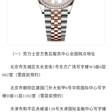
哈尔滨市道里区友谊西路600号富力中心T2座写字楼29层03室（需提前预约）
大连市中山区人民路15号国际金融大厦7层G室（需提前预约）
佛山市禅城区季华五路57号万科金融中心C座12层1205室（需提前预约）
东莞市东城街道鸿福东路1号民盈国贸中心T1写字楼9层907室（需提前预约）
无锡市梁溪区人民中路139号恒隆广场写字楼1座11层1104室（需提前预约）
南通市崇川区工农路57号圆融广场写字楼16层1603室（需提前预约）
苏州市苏州工业园区星港街199号苏州中心办公楼C座22层08室（需提前预约）
武汉市江汉区解放大道686号世界贸易大厦38层09室（需提前预约）
（一）劳力士官方售后服务中心全国网点地址
南宁市青秀区金湖路59号地王大厦12楼1224室（需提前预约）
合肥市蜀山区潜山路111号万象城华润大厦B座12楼03室（需提前预约）
北京市东城区东长安街1号东方广场写字楼W3座6层
泉州市丰泽区宝洲路729号浦西万达中心写字楼A座7楼709室（需提前预约）
602室（需提前预约）
青岛市南区山东路6号华润大厦B座22层04室（需提前预约）
烟台市芝罘区胜利路139号万达金融中心A座907室（需提前预约）
北京市朝阳区建国门外大街甲6号华熙国际中心写字
长春市朝阳区西安大路727号中银大厦A座(旺进大厦)18层09室（需提前预约）
楼D座11层1102室（需提前预约）
贵阳市南明区都司高架桥路33号亨特国际金融中心14楼14D（需提前预约）
昆明市盘龙区北京路928号同德昆明广场写字楼10层06室（需提前预约）
天津市和平区赤峰道136号天津国际金融中心写字楼