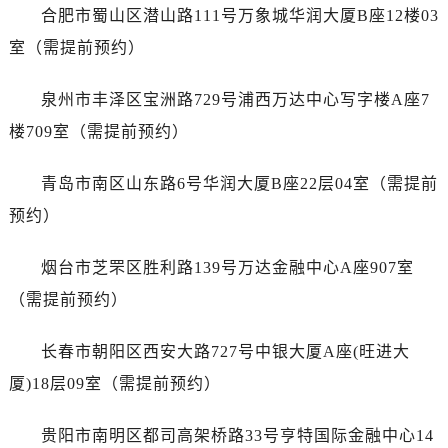
浙江省宁波市江北区大闸南路500号来福士广场办公楼20层2009室劳力士售后服务中心（需提前预约）
合肥市蜀山区潜山路111号万象城华润大厦B座12楼03
浙江省衢州市柯城区上街劳力士售后服务中心（需提前预约）
室（需提前预约）
浙江省绍兴市越城区胜利东路379号世茂天际中心写字楼8层805室劳力士售后服务中心（需提前预约）
浙江省舟山市定海区解放东路劳力士售后服务中心（需提前预约）
泉州市丰泽区宝洲路729号浦西万达中心写字楼A座7
澳门特别行政区大堂区议事亭前地（新马路）劳力士售后服务中心（需提前预约）
楼709室（需提前预约）
澳门特别行政区风顺堂区南湾大马路劳力士售后服务中心（需提前预约）
澳门特别行政区花地玛堂区关闸广场劳力士售后服务中心（需提前预约）
青岛市南区山东路6号华润大厦B座22层04室（需提前
澳门特别行政区花王堂区大三巴商圈劳力士售后服务中心（需提前预约）
预约）
澳门特别行政区嘉模堂区官也街劳力士售后服务中心（需提前预约）
澳门省路氹城市金光大道劳力士售后服务中心（需提前预约）
烟台市芝罘区胜利路139号万达金融中心A座907室
澳门特别行政区望德堂区塔石广场劳力士售后服务中心（需提前预约）
（需提前预约）
福建省福州市鼓楼区五四路128-1号恒力城写字楼15层03室劳力士售后服务中心（需提前预约）
福建省厦门市思明区湖滨东路95号万象城华润大厦B座11层1104室劳力士售后服务中心（需提前预约）
长春市朝阳区西安大路727号中银大厦A座(旺进大
广东省潮州市潮安区新风路与潮汕路交汇处劳力士售后服务中心（需提前预约）
厦)18层09室（需提前预约）
广东省广州市天河区天河路230号万菱汇国际中心A塔7层704室劳力士售后服务中心（需提前预约）
广东省广州市越秀区环市东路371-375号世界贸易中心大厦南塔15层1507室劳力士售后服务中心（需提前预约）
贵阳市南明区都司高架桥路33号亨特国际金融中心14