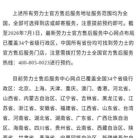
广西壮族自治区北海市海城区北京路劳力士售后服务中心（需提前预约）
广西壮族自治区崇左市江州区石景林街道友谊大道与丽川路交汇处劳力士售后服务中心（需提前预约）
上述所有劳力士官方售后服务地址服务范围均为全
广西壮族自治区防城港市港口区金花茶大道劳力士售后服务中心（需提前预约）
国，全部可选择到店或邮寄服务，注意提前预约即可。截
广西壮族自治区贵港市港北区港城街道布山大道与仙衣路交叉口劳力士售后服务中心（需提前预约）
至2026年7月1日，最新劳力士官方售后服务中心网点布局
广西壮族自治区桂林市秀峰区红岭路劳力士售后服务中心（需提前预约）
已覆盖34个省级行政区，中国所有省份均可找到劳力士的
广西壮族自治区河池市金城江区金城江街道朝阳路劳力士售后服务中心（需提前预约）
官方售后服务门店，注意需拨打劳力士全国官方售后服务
广西壮族自治区贺州市八步区城东街道灵峰南路劳力士售后服务中心（需提前预约）
热线：400-805-0023进行预约。
广西壮族自治区来宾市兴宾区桂中大道劳力士售后服务中心（需提前预约）
广西壮族自治区柳州市城中区中山中路劳力士售后服务中心（需提前预约）
目前劳力士售后服务中心网点已覆盖全国34个省级行
广西壮族自治区钦州市钦南区金海湾东大街劳力士售后服务中心（需提前预约）
政区：北京、上海、天津、重庆、澳门、香港、河北省、
广西壮族自治区梧州市万秀区龙湖镇高旺路劳力士售后服务中心（需提前预约）
广西壮族自治区玉林市玉州区金玉路劳力士售后服务中心（需提前预约）
山西省、内蒙古自治区、辽宁省、吉林省、黑龙江省、江
海南省儋州市儋州市那大镇兰洋北路劳力士售后服务中心（需提前预约）
苏省、浙江省、安徽省、福建省、江西省、山东省、台湾
海南省东方市八所镇解放西路劳力士售后服务中心（需提前预约）
省、河南省、湖北省、湖南省、广东省、广西壮族自治
海南省琼海市嘉积镇东风路劳力士售后服务中心（需提前预约）
区、海南省、四川省、贵州省、云南省、西藏自治区、陕
海南省三沙市西沙区西沙群岛永兴岛北京路劳力士售后服务中心（需提前预约）
西省、甘肃省、青海省、宁夏回族自治区、新疆维吾尔自