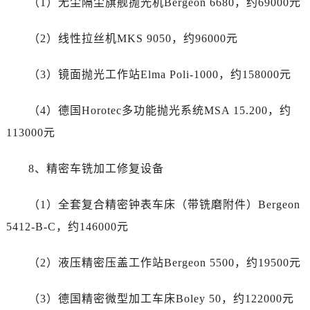
（1）无尘隔尘旗舰抛光机Bergeon 6680，约69000元
四川省达州市通川区中心广场、老车坝劳力士售后服务中心（需提前预约）
四川省德阳市旌阳区长江西路、南街劳力士售后服务中心（需提前预约）
（2）线性拉丝机MKS 9050，约96000元
四川省甘孜州市康定市情歌广场、箭炉街劳力士售后服务中心（需提前预约）
四川省广安市广安区建安南路劳力士售后服务中心（需提前预约）
（3）镜面抛光工作站Elma Poli-1000，约158000元
四川省广元市利州区老城南北街、东大街劳力士售后服务中心（需提前预约）
四川省乐山市市中区嘉定中路劳力士售后服务中心（需提前预约）
（4）德国Horotec多功能抛光系统MSA 15.200，约
四川省凉山州市西昌市大巷口下街劳力士售后服务中心（需提前预约）
113000元
四川省泸州市江阳区治平路劳力士售后服务中心（需提前预约）
四川省眉山市东坡区三苏路劳力士售后服务中心（需提前预约）
8、精密车铣加工修复设备
四川省绵阳市涪城区翠花街劳力士售后服务中心（需提前预约）
四川省南充市高坪区江东大道劳力士售后服务中心（需提前预约）
（1）全套复合精密钟表车床（带铣磨附件）Bergeon
四川省内江市东兴区汉安大道劳力士售后服务中心（需提前预约）
5412-B-C，约146000元
四川省攀枝花市东区三线大道北段劳力士售后服务中心（需提前预约）
四川省遂宁市船山区香林南路劳力士售后服务中心（需提前预约）
（2）液压精密压盖工作站Bergeon 5500，约19500元
四川省雅安市雨城区熊猫大道劳力士售后服务中心（需提前预约）
四川省宜宾市翠屏区长翠路劳力士售后服务中心（需提前预约）
（3）德国精密微型加工车床Boley 50，约122000元