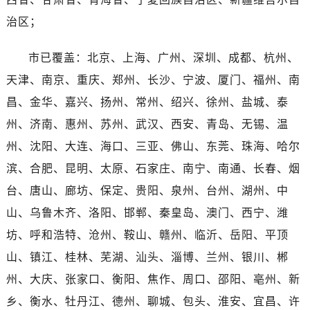
海南省三亚市吉阳区迎宾路劳力士售后服务中心（需提前预约）
治区；
海南省万宁市万城镇解放路劳力士售后服务中心（需提前预约）
海南省文昌市文城镇教育东路劳力士售后服务中心（需提前预约）
市已覆盖：北京、上海、广州、深圳、成都、杭州、
海南省五指山市通什镇三月三大道劳力士售后服务中心（需提前预约）
天津、南京、重庆、郑州、长沙、宁波、厦门、福州、南
香港特别行政区尖沙咀区油尖旺区广东道劳力士售后服务中心（需提前预约）
昌、金华、嘉兴、扬州、常州、绍兴、徐州、盐城、泰
香港特别行政区金钟区中西区金钟道劳力士售后服务中心（需提前预约）
香港特别行政区九龙区油尖旺区弥敦道劳力士售后服务中心（需提前预约）
州、济南、惠州、苏州、武汉、西安、青岛、无锡、温
香港特别行政区铜锣湾区湾仔区轩尼诗道劳力士售后服务中心（需提前预约）
州、沈阳、大连、海口、三亚、佛山、东莞、珠海、哈尔
河南省安阳市文峰区解放大道劳力士售后服务中心（需提前预约）
滨、合肥、昆明、太原、石家庄、南宁、南通、长春、烟
河南省鹤壁市淇滨区九州路劳力士售后服务中心（需提前预约）
台、唐山、廊坊、保定、贵阳、泉州、台州、湖州、中
河南省济源市沁园街道济水大道劳力士售后服务中心（需提前预约）
山、乌鲁木齐、洛阳、邯郸、秦皇岛、澳门、西宁、潍
河南省焦作市解放区解放路劳力士售后服务中心（需提前预约）
坊、呼和浩特、沧州、鞍山、赣州、临沂、岳阳、平顶
河南省开封市鼓楼区中山路劳力士售后服务中心（需提前预约）
山、镇江、桂林、芜湖、汕头、淄博、兰州、银川、郴
河南省洛阳市西工区中州中路与解放路交叉口劳力士售后服务中心（需提前预约）
河南省漯河市源汇区交通路劳力士售后服务中心（需提前预约）
州、大庆、张家口、衡阳、焦作、周口、邵阳、亳州、新
河南省南阳市宛城区范蠡东路与南都路交叉口劳力士售后服务中心（需提前预约）
乡、衡水、牡丹江、德州、聊城、包头、淮安、宜昌、许