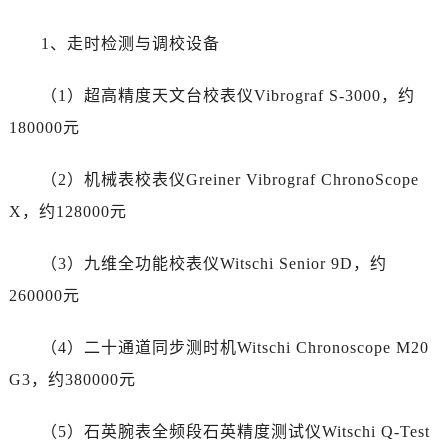
湖南省长沙市芙蓉区建湘路393号世茂环球金融中心写字楼10层1013室劳力士售后服务中心（需提前预约）
湖南省株洲市芦淞区建设南路劳力士售后服务中心（需提前预约）
1、走时检测与调校设备
甘肃省白银市白银区北京路劳力士售后服务中心（需提前预约）
甘肃省定西市安定区解放路劳力士售后服务中心（需提前预约）
（1）超高精度天文台校表仪Vibrograf S-3000，约
甘肃省敦煌市沙州镇阳关中路劳力士售后服务中心（需提前预约）
180000元
甘肃省合作市人民街劳力士售后服务中心（需提前预约）
甘肃省嘉峪关市雄关区新华中路劳力士售后服务中心（需提前预约）
（2）机械表校表仪Greiner Vibrograf ChronoScope
甘肃省金昌市金川区北京路劳力士售后服务中心（需提前预约）
X，约128000元
甘肃省酒泉市肃州区西大街劳力士售后服务中心（需提前预约）
甘肃省临夏市城南街道团结路劳力士售后服务中心（需提前预约）
（3）九维全功能校表仪Witschi Senior 9D，约
甘肃省陇南市武都区人民路劳力士售后服务中心（需提前预约）
260000元
甘肃省平凉市崆峒区西大街劳力士售后服务中心（需提前预约）
甘肃省庆阳市西峰区南大街劳力士售后服务中心（需提前预约）
（4）二十通道同步测时机Witschi Chronoscope M20
甘肃省天水市秦州区民主路劳力士售后服务中心（需提前预约）
G3，约380000元
甘肃省武威市凉州区迎宾路劳力士售后服务中心（需提前预约）
甘肃省张掖市甘州区民乐北路劳力士售后服务中心（需提前预约）
（5）石英腕表全频段石英精度测试仪Witschi Q-Test