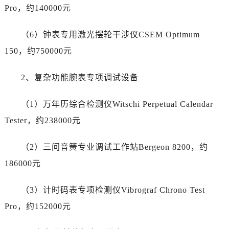
宁夏回族自治区固原市原州区文化街劳力士售后服务中心（需提前预约）
Pro，约140000元
宁夏回族自治区石嘴山市大武口区贺兰山路劳力士售后服务中心（需提前预约）
宁夏回族自治区吴忠市利通区开元大道劳力士售后服务中心（需提前预约）
（6）钟表专用激光摆轮干涉仪CSEM Optimum
宁夏回族自治区银川市兴庆区新华东路97号新百中心C馆一层C1-18号商铺劳力士售后服务中心（需提前预约）
150，约750000元
宁夏回族自治区中卫市沙坡头区鼓楼东街劳力士售后服务中心（需提前预约）
青海省果洛藏族自治州玛沁县团结路劳力士售后服务中心（需提前预约）
2、复杂功能腕表专项调试设备
青海省海北藏族自治州海晏县将军路劳力士售后服务中心（需提前预约）
（1）万年历综合检测仪Witschi Perpetual Calendar
青海省海东市乐都区滨河路劳力士售后服务中心（需提前预约）
青海省海南藏族自治州共和县青海湖大街劳力士售后服务中心（需提前预约）
Tester，约238000元
青海省海西蒙古族藏族自治州德令哈市柴达木路劳力士售后服务中心（需提前预约）
（2）三问音簧专业调试工作站Bergeon 8200，约
青海省黄南藏族自治州同仁市德合隆路劳力士售后服务中心（需提前预约）
青海省西宁市城西区海湖新区西关大道劳力士售后服务中心（需提前预约）
186000元
青海省玉树藏族自治州结古镇胜利路劳力士售后服务中心（需提前预约）
（3）计时码表专项检测仪Vibrograf Chrono Test
陕西省安康市汉滨区金州路劳力士售后服务中心（需提前预约）
陕西省宝鸡市渭滨区经二路劳力士售后服务中心（需提前预约）
Pro，约152000元
陕西省汉中市汉台区北大街劳力士售后服务中心（需提前预约）