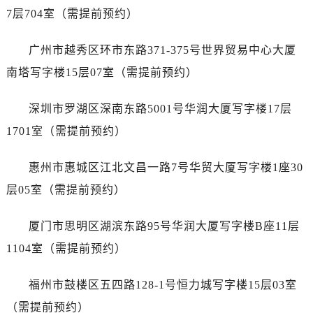
内蒙古自治区鄂尔多斯市东胜区伊金霍洛街劳力士售后服务中心（需提前预约）
7层704室（需提前预约）
内蒙古自治区呼伦贝尔市海拉尔区中央街劳力士售后服务中心（需提前预约）
内蒙古自治区通辽市科尔沁区明仁大街劳力士售后服务中心（需提前预约）
广州市越秀区环市东路371-375号世界贸易中心大厦
内蒙古自治区乌海市海勃湾区人民南路劳力士售后服务中心（需提前预约）
南塔写字楼15层07室（需提前预约）
内蒙古自治区乌兰察布市集宁区恩和大街劳力士售后服务中心（需提前预约）
内蒙古自治区锡林郭勒盟市锡林浩特市光明街与额尔敦路交叉口劳力士售后服务中心（需提前预约）
深圳市罗湖区深南东路5001号华润大厦写字楼17层
内蒙古自治区兴安盟市乌兰浩特市兴安大街劳力士售后服务中心（需提前预约）
1701室（需提前预约）
山西省大同市平城区迎宾街劳力士售后服务中心（需提前预约）
山西省晋城市城区黄华街劳力士售后服务中心（需提前预约）
惠州市惠城区江北文昌一路7号华贸大厦写字楼1座30
山西省晋中市榆次区顺城街劳力士售后服务中心（需提前预约）
层05室（需提前预约）
山西省临汾市尧都区解放路劳力士售后服务中心（需提前预约）
山西省吕梁市离石区永宁中路与建设街交叉口劳力士售后服务中心（需提前预约）
厦门市思明区湖滨东路95号华润大厦写字楼B座11层
山西省朔州市朔城区怡西路与鄯阳西街交汇处劳力士售后服务中心（需提前预约）
1104室（需提前预约）
山西省忻州市忻府区和平东街与七一南路交叉口劳力士售后服务中心（需提前预约）
山西省阳泉市郊区平阳东街与新城大道交叉口劳力士售后服务中心（需提前预约）
福州市鼓楼区五四路128-1号恒力城写字楼15层03室
山西省运城市盐湖区河东街劳力士售后服务中心（需提前预约）
（需提前预约）