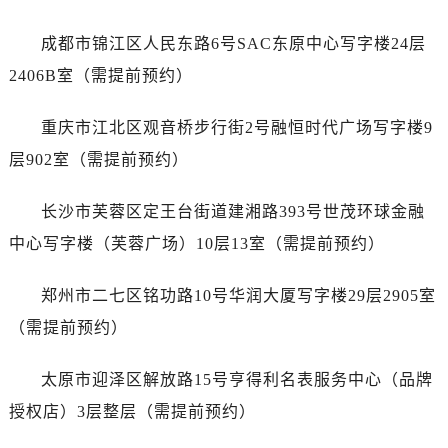
山西省长治市潞州区英雄中路劳力士售后服务中心（需提前预约）
山西省太原市迎泽区迎泽街道解放路15号亨得利名表维修授权店3楼劳力士售后服务中心（需提前预约）
成都市锦江区人民东路6号SAC东原中心写字楼24层
天津市和平区赤峰道136号天津国际金融中心26层2603室劳力士售后服务中心（需提前预约）
2406B室（需提前预约）
安徽省安庆市迎江区人民路劳力士售后服务中心（需提前预约）
安徽省蚌埠市蚌山区淮河路劳力士售后服务中心（需提前预约）
重庆市江北区观音桥步行街2号融恒时代广场写字楼9
安徽省亳州市谯城区魏武大道劳力士售后服务中心（需提前预约）
层902室（需提前预约）
安徽省池州市贵池区长江路劳力士售后服务中心（需提前预约）
安徽省滁州市琅琊区南谯北路劳力士售后服务中心（需提前预约）
长沙市芙蓉区定王台街道建湘路393号世茂环球金融
安徽省阜阳市颍州区颍州北路劳力士售后服务中心（需提前预约）
中心写字楼（芙蓉广场）10层13室（需提前预约）
安徽省淮北市相山区淮海路劳力士售后服务中心（需提前预约）
安徽省淮南市田家庵区国庆中路劳力士售后服务中心（需提前预约）
郑州市二七区铭功路10号华润大厦写字楼29层2905室
安徽省黄山市屯溪区黄山西路劳力士售后服务中心（需提前预约）
（需提前预约）
安徽省六安市金安区解放中路劳力士售后服务中心（需提前预约）
安徽省马鞍山市雨山区湖南西路劳力士售后服务中心（需提前预约）
太原市迎泽区解放路15号亨得利名表服务中心（品牌
安徽省宿州市埇桥区人民中路劳力士售后服务中心（需提前预约）
授权店）3层整层（需提前预约）
安徽省铜陵市铜官区石城大道劳力士售后服务中心（需提前预约）