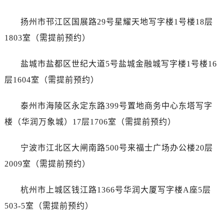
黑龙江省绥化市北林区新华街与康庄路交叉口劳力士售后服务中心（需提前预约）
黑龙江省伊春市伊美区通河路劳力士售后服务中心（需提前预约）
扬州市邗江区国展路29号星耀天地写字楼1号楼18层
吉林省白城市洮北区明仁南街劳力士售后服务中心（需提前预约）
1803室（需提前预约）
吉林省白山市浑江区浑江大街劳力士售后服务中心（需提前预约）
吉林省吉林市船营区河南街劳力士售后服务中心（需提前预约）
盐城市盐都区世纪大道5号盐城金融城写字楼1号楼16
吉林省辽源市龙山区人民大街劳力士售后服务中心（需提前预约）
层1604室（需提前预约）
吉林省梅河口市新华街道梅河大街劳力士售后服务中心（需提前预约）
吉林省四平市铁东区紫气大路与南九经街交汇处劳力士售后服务中心（需提前预约）
泰州市海陵区永定东路399号置地商务中心东塔写字
吉林省松原市宁江区五环大街劳力士售后服务中心（需提前预约）
楼（华润万象城）17层1706室（需提前预约）
吉林省通化市东昌区环通乡江南大街劳力士售后服务中心（需提前预约）
吉林省延边市延吉市解放路劳力士售后服务中心（需提前预约）
宁波市江北区大闸南路500号来福士广场办公楼20层
辽宁省鞍山市铁东区站前街劳力士售后服务中心（需提前预约）
2009室（需提前预约）
辽宁省本溪市平山区胜利路劳力士售后服务中心（需提前预约）
辽宁省朝阳市双塔区新华路劳力士售后服务中心（需提前预约）
杭州市上城区钱江路1366号华润大厦写字楼A座5层
辽宁省丹东市振兴区七经街劳力士售后服务中心（需提前预约）
503-5室（需提前预约）
辽宁省抚顺市新抚区东一路劳力士售后服务中心（需提前预约）