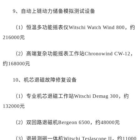
四川省资阳市雁江区滨江大道一段与和平南路劳力士售后服务中心（需提前预约）
9、自动上链动力储备模拟测试设备
四川省自贡市自流井区华商北路劳力士售后服务中心（需提前预约）
西藏自治区阿里地区噶尔县北京西路劳力士售后服务中心（需提前预约）
（1）恒温多功能摇表仪Witschi Watch Wind 800，约
西藏自治区昌都市卡若区昌都西路劳力士售后服务中心（需提前预约）
216000元
西藏自治区拉萨市城关区北京中路劳力士售后服务中心（需提前预约）
西藏自治区林芝市巴宜区广东路劳力士售后服务中心（需提前预约）
（2）高端复杂功能摇表工作站Chronowind CW-12，
西藏自治区那曲市色尼区浙江西路劳力士售后服务中心（需提前预约）
约168000元
西藏自治区日喀则市桑珠孜区上海中路劳力士售后服务中心（需提前预约）
西藏自治区山南市乃东区湖北大道劳力士售后服务中心（需提前预约）
10、机芯退磁故障修复设备
云南省保山市隆阳区正阳路劳力士售后服务中心（需提前预约）
云南省楚雄彝族自治州楚雄市鹿城南路劳力士售后服务中心（需提前预约）
（1）专业机芯退磁工作站Witschi Demag 300，约
云南省大理白族自治州大理市建设路劳力士售后服务中心（需提前预约）
132000元
云南省德宏傣族景颇族自治州芒市团结大街劳力士售后服务中心（需提前预约）
云南省迪庆藏族自治州香格里拉市长征大道劳力士售后服务中心（需提前预约）
（2）双回路退磁机Bergeon 6500，约48000元
云南省红河哈尼族彝族自治州蒙自市天马路劳力士售后服务中心（需提前预约）
云南省丽江市古城区七星街劳力士售后服务中心（需提前预约）
（3）退磁测磁一体机Witschi Teslascope II，约11000