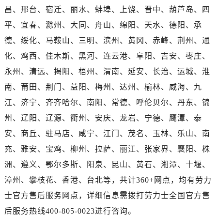
河南省平顶山市卫东区建设路劳力士售后服务中心（需提前预约）
昌、邢台、宿迁、丽水、蚌埠、上饶、晋中、葫芦岛、四
河南省濮阳市大华龙区开州路绿城路交叉口劳力士售后服务中心（需提前预约）
平、宜春、滁州、大同、舟山、绵阳、天水、德阳、承
河南省三门峡市湖滨区和平路劳力士售后服务中心（需提前预约）
德、绥化、马鞍山、三明、滨州、黄冈、赤峰、荆州、通
河南省商丘市梁园区神火大道劳力士售后服务中心（需提前预约）
化、鸡西、佳木斯、黑河、连云港、阜阳、吉安、枣庄、
河南省新乡市红旗区人民路劳力士售后服务中心（需提前预约）
永州、清远、揭阳、梧州、渭南、延安、长治、运城、淮
河南省信阳市浉河区东方红大道劳力士售后服务中心（需提前预约）
河南省许昌市魏都区建安大道与八龙路交叉口劳力士售后服务中心（需提前预约）
南、莆田、荆门、益阳、梅州、达州、榆林、威海、九
河南省郑州市二七区民主路10号华润大厦29层2905室劳力士售后服务中心（需提前预约）
江、济宁、齐齐哈尔、南阳、常德、呼伦贝尔、丹东、锦
河南省周口市川汇区七一路劳力士售后服务中心（需提前预约）
州、辽阳、辽源、衢州、安庆、龙岩、宁德、鹰潭、泰
河南省驻马店市驿城区乐山大道与置地大道交叉口劳力士售后服务中心（需提前预约）
安、商丘、驻马店、咸宁、江门、茂名、玉林、乐山、南
湖北省鄂州市鄂城区文星大道劳力士售后服务中心（需提前预约）
充、雅安、宝鸡、柳州、拉萨、丽江、张家界、襄阳、株
湖北省黄冈市黄州区赤壁大道劳力士售后服务中心（需提前预约）
洲、遵义、鄂尔多斯、阳泉、昆山、黄石、湘潭、十堰、
湖北省黄石市黄石港区武汉路劳力士售后服务中心（需提前预约）
漳州、攀枝花、香港、台北等，共计360+网点，均有劳力
湖北省荆门市东宝中天街步行街劳力士售后服务中心（需提前预约）
湖北省荆州市荆州区荆中路劳力士售后服务中心（需提前预约）
士官方售后服务网点，详细信息需拨打劳力士全国官方售
湖北省十堰市茅箭区人民北路劳力士售后服务中心（需提前预约）
后服务热线400-805-0023进行咨询。