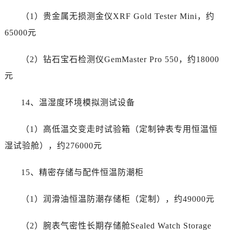
呼和浩特市玉泉区大学西街70号华润万象城写字楼（鄂尔多斯大厦）23层2326室劳力士售后服务中心（需提前预约）
（1）贵金属无损测金仪XRF Gold Tester Mini，约
兰州市七里河区西津西路16号兰州中心写字楼21层2102室劳力士售后服务中心（需提前预约）
65000元
节假日正常营业！
（2）钻石宝石检测仪GemMaster Pro 550，约18000
元
14、温湿度环境模拟测试设备
（1）高低温交变走时试验箱（定制钟表专用恒温恒
湿试验舱），约276000元
15、精密存储与配件恒温防潮柜
（1）润滑油恒温防潮存储柜（定制），约49000元
（2）腕表气密性长期存储舱Sealed Watch Storage