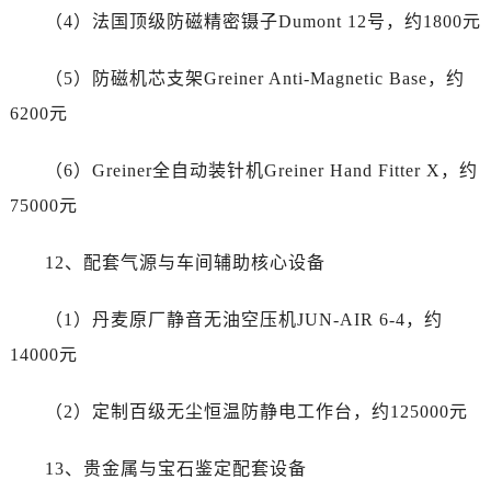
江苏省南通市崇川区工农路57号圆融广场写字楼16层1603室劳力士售后服务中心（需提前预约）
（4）法国顶级防磁精密镊子Dumont 12号，约1800元
江苏省苏州市苏州工业园区 星港街199号苏州中心办公楼C座22层08室劳力士售后服务中心（需提前预约）
湖北省武汉市江汉区解放大道686号世界贸易大厦38层09室劳力士售后服务中心（需提前预约）
（5）防磁机芯支架Greiner Anti-Magnetic Base，约
广西省南宁市青秀区金湖路59号地王大厦12楼1224室劳力士售后服务中心（需提前预约）
6200元
安徽省合肥市蜀山区潜山路111号万象城华润大厦B座12楼03室劳力士售后服务中心（需提前预约）
福建省泉州市丰泽区宝洲路729号浦西万达中心写字楼A座7楼709室劳力士售后服务中心（需提前预约）
（6）Greiner全自动装针机Greiner Hand Fitter X，约
山东省青岛市南区山东路6号华润大厦B座22层04室劳力士售后服务中心（需提前预约）
75000元
山东省烟台市芝罘区胜利路139号万达金融中心A座907室劳力士售后服务中心（需提前预约）
吉林省长春市朝阳区西安大路727号中银大厦A座(旺进大厦)18层09室劳力士售后服务中心（需提前预约）
12、配套气源与车间辅助核心设备
贵州省贵阳市南明区都司高架桥路33号亨特国际金融中心14楼14D劳力士售后服务中心（需提前预约）
云南省昆明市盘龙区北京路928号同德昆明广场写字楼10层06室劳力士售后服务中心（需提前预约）
（1）丹麦原厂静音无油空压机JUN-AIR 6-4，约
河北省石家庄市长安区中山东路39号勒泰中心写字楼B座13层07室劳力士售后服务中心（需提前预约）
14000元
陕西省西安市碑林区南关正街88号华侨城长安国际中心E座6楼10室劳力士售后服务中心（需提前预约）
海南省海口市龙华区金贸东路5号海口华润大厦B座17层1707室劳力士售后服务中心（需提前预约）
（2）定制百级无尘恒温防静电工作台，约125000元
河北省唐山市路南区新华东道100号万达广场写字楼A座10层1002室劳力士售后服务中心（需提前预约）
13、贵金属与宝石鉴定配套设备
台州市椒江区东海大道1800号腾达中心东1幢20楼2002室劳力士售后服务中心（需提前预约）