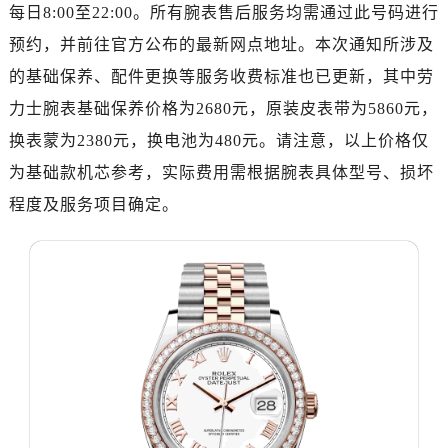
济南市历下区经十路11111号华润中心写字楼（万象城）15层1508室（需提前预约）
每日8:00至22:00。所有腕表售后服务均需通过此号码进行
广州市天河区天河路230号万菱汇国际中心写字楼A塔7层704室（需提前预约）
预约，并前往官方公布的最新网点地址。本次通知所涉及
广州市越秀区环市东路371-375号世界贸易中心大厦南塔写字楼15层07室（需提前预约）
的基础保养、配件更换等服务收费标准也已更新，其中劳
深圳市罗湖区深南东路5001号华润大厦写字楼17层1701室（需提前预约）
力士腕表基础保养价格为2680元，原装皮表带为5860元，
惠州市惠城区江北文昌一路7号华贸大厦写字楼1座30层05室（需提前预约）
换表蒙为2380元，换电池为480元。请注意，以上价格仅
厦门市思明区湖滨东路95号华润大厦写字楼B座11层1104室（需提前预约）
为基础款机芯参考，实际费用需根据腕表具体型号、损坏
福州市鼓楼区五四路128-1号恒力城写字楼15层03室（需提前预约）
程度及服务项目确定。
成都市锦江区人民东路6号SAC东原中心写字楼24层2406B室（需提前预约）
重庆市江北区观音桥步行街2号融恒时代广场写字楼9层902室（需提前预约）
长沙市芙蓉区定王台街道建湘路393号世茂环球金融中心写字楼（芙蓉广场）10层13室（需提前预约）
郑州市二七区铭功路10号华润大厦写字楼29层2905室（需提前预约）
太原市迎泽区解放路15号亨得利名表服务中心（品牌授权店）3层整层（需提前预约）
沈阳市沈河区中街路137号亨得利名表服务中心（品牌授权店）1层整层（需提前预约）
沈阳市沈河区中街路83号亨得利名表服务中心（品牌授权店）1层整层（需提前预约）
乌鲁木齐市天山区红山路26号时代广场（CCMALL）C座17层17-B（需提前预约）
温州市鹿城区锦绣路1067号置信广场10层1015室（需提前预约）