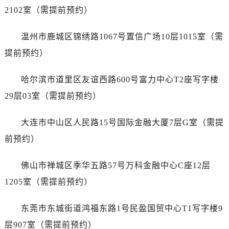
江苏省扬州市邗江区国展路29号星耀天地写字楼1号楼18层1803室劳力士售后服务中心（需提前预约）
2102室（需提前预约）
江苏省镇江市京口区中山东路劳力士售后服务中心（需提前预约）
江西省抚州市临川区赣东大道劳力士售后服务中心（需提前预约）
温州市鹿城区锦绣路1067号置信广场10层1015室（需
江西省赣州市章贡区文清路劳力士售后服务中心（需提前预约）
提前预约）
江西省吉安市吉州区井冈山大道劳力士售后服务中心（需提前预约）
江西省景德镇市珠山区珠山中路劳力士售后服务中心（需提前预约）
哈尔滨市道里区友谊西路600号富力中心T2座写字楼
江西省九江市浔阳区浔阳路劳力士售后服务中心（需提前预约）
29层03室（需提前预约）
江西省南昌市红谷滩新区红谷中大道998号绿地双子塔（中央广场）A1座办公楼14层1407室劳力士售后服务中心（需提前预约）
江西省萍乡市安源区萍安北大道与康庄路交叉口劳力士售后服务中心（需提前预约）
大连市中山区人民路15号国际金融大厦7层G室（需提
江西省上饶市信州区滨江西路劳力士售后服务中心（需提前预约）
前预约）
江西省新余市渝水区北湖西路劳力士售后服务中心（需提前预约）
江西省宜春市袁州区中山中路劳力士售后服务中心（需提前预约）
佛山市禅城区季华五路57号万科金融中心C座12层
江西省鹰潭市月湖区胜利东路劳力士售后服务中心（需提前预约）
1205室（需提前预约）
山东省德州市德城区东风中路劳力士售后服务中心（需提前预约）
山东省东营市东营区济南路劳力士售后服务中心（需提前预约）
东莞市东城街道鸿福东路1号民盈国贸中心T1写字楼9
山东省济南市历下区经十路11111号华润中心写字楼（万象城）15层1508室劳力士售后服务中心（需提前预约）
层907室（需提前预约）