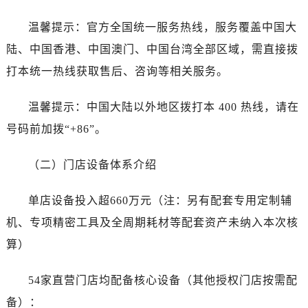
湖北省随州市曾都区青年路劳力士售后服务中心（需提前预约）
湖北省咸宁市咸安区长安大道劳力士售后服务中心（需提前预约）
温馨提示：官方全国统一服务热线，服务覆盖中国大
湖北省襄阳市樊城区长虹路与人民路交叉口劳力士售后服务中心（需提前预约）
陆、中国香港、中国澳门、中国台湾全部区域，需直接拨
湖北省孝感市孝南区复兴大道劳力士售后服务中心（需提前预约）
打本统一热线获取售后、咨询等相关服务。
湖北省宜昌市西陵区夷陵大道与港窑路劳力士售后服务中心（需提前预约）
湖南省常德市武陵区人民路劳力士售后服务中心（需提前预约）
温馨提示：中国大陆以外地区拨打本 400 热线，请在
湖南省郴州市北湖区国庆北路劳力士售后服务中心（需提前预约）
号码前加拨“+86”。
湖南省衡阳市雁峰区解放路劳力士售后服务中心（需提前预约）
湖南省怀化市鹤城区迎丰中路劳力士售后服务中心（需提前预约）
（二）门店设备体系介绍
湖南省娄底市娄星区长青街劳力士售后服务中心（需提前预约）
湖南省邵阳市双清区东风路劳力士售后服务中心（需提前预约）
单店设备投入超660万元（注：另有配套专用定制辅
湖南省湘潭市雨湖区莲城大道劳力士售后服务中心（需提前预约）
机、专项精密工具及全周期耗材等配套资产未纳入本次核
湖南省益阳市赫山区桃花仑路劳力士售后服务中心（需提前预约）
算）
湖南省永州市冷水滩区永州大道与中兴路交叉口劳力士售后服务中心（需提前预约）
湖南省岳阳市岳阳楼区东茅岭路劳力士售后服务中心（需提前预约）
54家直营门店均配备核心设备（其他授权门店按需配
湖南省张家界市永定区解放路劳力士售后服务中心（需提前预约）
备）：