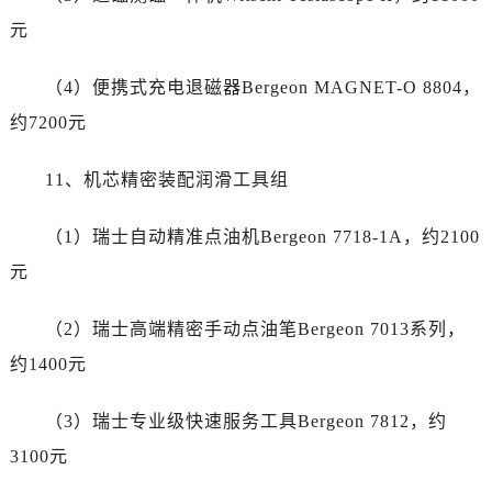
云南省临沧市临翔区世纪路劳力士售后服务中心（需提前预约）
元
云南省怒江傈僳族自治州泸水市人民路劳力士售后服务中心（需提前预约）
云南省普洱市思茅区振兴大道劳力士售后服务中心（需提前预约）
（4）便携式充电退磁器Bergeon MAGNET-O 8804，
云南省曲靖市麒麟区学府路劳力士售后服务中心（需提前预约）
约7200元
云南省文山壮族苗族自治州文山市东风路劳力士售后服务中心（需提前预约）
云南省西双版纳傣族自治州景洪市宣慰大道劳力士售后服务中心（需提前预约）
11、机芯精密装配润滑工具组
云南省玉溪市红塔区南北大街劳力士售后服务中心（需提前预约）
云南省昭通市昭阳区青年路劳力士售后服务中心（需提前预约）
（1）瑞士自动精准点油机Bergeon 7718-1A，约2100
重庆市江北区观音桥步行街2号融恒时代广场9层902室劳力士售后服务中心（需提前预约）
元
新疆维吾尔自治区乌鲁木齐市天山区红山路26号时代广场（CCMALL）C座17层17-B劳力士售后服务中心（需提前预约）
浙江省温州市鹿城区锦绣路1067号置信广场10层1015室劳力士售后服务中心（需提前预约）
（2）瑞士高端精密手动点油笔Bergeon 7013系列，
黑龙江省哈尔滨市道里区友谊西路600号富力中心T2座写字楼29层03室室劳力士售后服务中心（需提前预约）
约1400元
辽宁省大连市中山区人民路15号国际金融大厦7层G室劳力士售后服务中心（需提前预约）
广东省佛山市禅城区季华五路57号万科金融中心C座12层1205室劳力士售后服务中心（需提前预约）
（3）瑞士专业级快速服务工具Bergeon 7812，约
广东省东莞市东城街道鸿福东路1号民盈国贸中心T1写字楼9层907室劳力士售后服务中心（需提前预约）
3100元
江苏省无锡市梁溪区人民中路139号恒隆广场写字楼1座11层1104室劳力士售后服务中心（需提前预约）