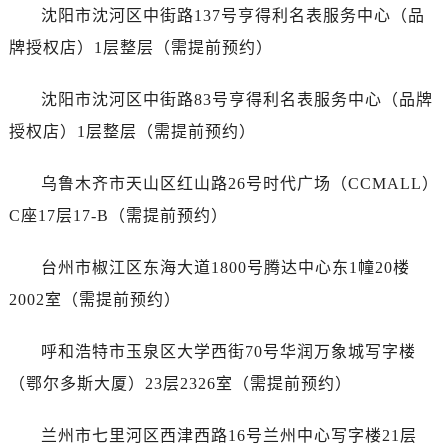
安徽省芜湖市镜湖区中山路步行街劳力士售后服务中心（需提前预约）
沈阳市沈河区中街路137号亨得利名表服务中心（品
安徽省宣城市宣州区叠嶂西路劳力士售后服务中心（需提前预约）
牌授权店）1层整层（需提前预约）
福建省龙岩市新罗区九一南路劳力士售后服务中心（需提前预约）
福建省南平市建阳区人民西路劳力士售后服务中心（需提前预约）
沈阳市沈河区中街路83号亨得利名表服务中心（品牌
福建省宁德市蕉城区天湖东路劳力士售后服务中心（需提前预约）
授权店）1层整层（需提前预约）
福建省莆田市城厢区霞林街道荔华东大道劳力士售后服务中心（需提前预约）
福建省三明市三元区东乾二路劳力士售后服务中心（需提前预约）
乌鲁木齐市天山区红山路26号时代广场（CCMALL）
福建省漳州市龙文区步港路劳力士售后服务中心（需提前预约）
C座17层17-B（需提前预约）
江苏省常州市新北区龙锦路1590号现代传媒中心5号楼10层1008室劳力士售后服务中心（需提前预约）
江苏省淮安市清江浦区淮海北路劳力士售后服务中心（需提前预约）
台州市椒江区东海大道1800号腾达中心东1幢20楼
江苏省连云港市海州区通灌北路劳力士售后服务中心（需提前预约）
2002室（需提前预约）
江苏省南京市秦淮区中山南路1号南京中心22层22-C1-C3室劳力士售后服务中心（需提前预约）
江苏省宿迁市宿城区西湖路劳力士售后服务中心（需提前预约）
呼和浩特市玉泉区大学西街70号华润万象城写字楼
江苏省泰州市海陵区永定东路399号置地商务中心东塔（华润万象城）17层1706室劳力士售后服务中心（需提前预约）
（鄂尔多斯大厦）23层2326室（需提前预约）
江苏省徐州市鼓楼区淮海东路29号苏宁广场IFC国际金融中心35层3508室劳力士售后服务中心（需提前预约）
江苏省盐城市盐都区世纪大道5号盐城金融城写字楼1号楼16层1604室劳力士售后服务中心（需提前预约）
兰州市七里河区西津西路16号兰州中心写字楼21层