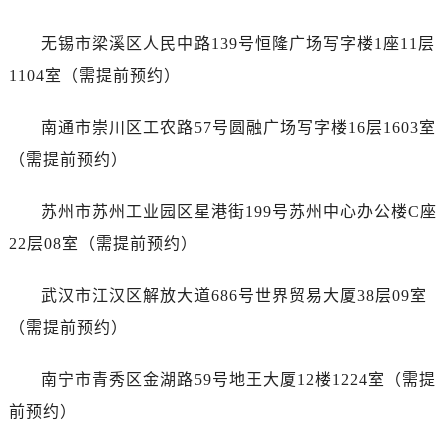
山东省济宁市任城区太白楼路劳力士售后服务中心（需提前预约）
山东省莱芜市文化南路8号银座商城名表维修一楼名表维修劳力士售后服务中心（需提前预约）
无锡市梁溪区人民中路139号恒隆广场写字楼1座11层
山东省临沂市兰山区解放路劳力士售后服务中心（需提前预约）
1104室（需提前预约）
山东省日照市东港区烟台路劳力士售后服务中心（需提前预约）
山东省泰安市泰山区财源街道泰山大街劳力士售后服务中心（需提前预约）
南通市崇川区工农路57号圆融广场写字楼16层1603室
山东省威海市环翠区新威海路89号振华商厦一楼名表维修劳力士售后服务中心（需提前预约）
（需提前预约）
山东省潍坊市奎文区东风东街劳力士售后服务中心（需提前预约）
山东省枣庄市滕州市北辛路与善国路交叉口劳力士售后服务中心（需提前预约）
苏州市苏州工业园区星港街199号苏州中心办公楼C座
山东省淄博市张店区金晶大道劳力士售后服务中心（需提前预约）
22层08室（需提前预约）
上海市黄浦区南京东路299号宏伊国际广场写字楼8层806室劳力士售后服务中心（需提前预约）
上海市徐汇区虹桥路3号港汇中心2座37层3705室劳力士售后服务中心（需提前预约）
武汉市江汉区解放大道686号世界贸易大厦38层09室
浙江省杭州市上城区钱江路1366号华润大厦A座5层503-5室劳力士售后服务中心（需提前预约）
（需提前预约）
浙江省湖州市吴兴区劳动路劳力士售后服务中心（需提前预约）
浙江省嘉兴市南湖区广益路705号嘉兴世界贸易中心A座13层1304室劳力士售后服务中心（需提前预约）
南宁市青秀区金湖路59号地王大厦12楼1224室（需提
浙江省金华市金东区东市南街777号金华万达广场4号楼22楼2209室劳力士售后服务中心（需提前预约）
前预约）
浙江省丽水市莲都区解放街劳力士售后服务中心（需提前预约）